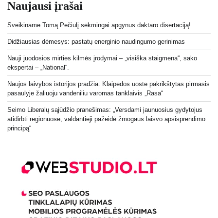
Naujausi įrašai
Sveikiname Tomą Pečiulį sėkmingai apgynus daktaro disertaciją!
Didžiausias dėmesys: pastatų energinio naudingumo gerinimas
Nauji juodosios mirties kilmės įrodymai – „visiška staigmena“, sako
ekspertai – „National“.
Naujos laivybos istorijos pradžia: Klaipėdos uoste pakrikštytas pirmasis
pasaulyje žaliuoju vandeniliu varomas tanklaivis „Rasa“
Seimo Liberalų sąjūdžio pranešimas: „Versdami jaunuosius gydytojus
atidirbti regionuose, valdantieji pažeidė žmogaus laisvo apsisprendimo
principą“