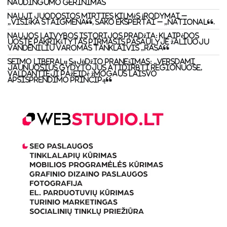
naudingumo gerinimas
Nauji juodosios mirties kilmės įrodymai –
„visiška staigmena“, sako ekspertai – „National“.
Naujos laivybos istorijos pradžia: Klaipėdos
uoste pakrikštytas pirmasis pasaulyje žaliuoju
vandeniliu varomas tanklaivis „Rasa“
Seimo Liberalų sąjūdžio pranešimas: „Versdami
jaunuosius gydytojus atidirbti regionuose,
valdantieji pažeidė žmogaus laisvo
apsisprendimo principą“