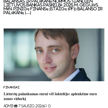
balansas ir palūkanų normos Šiandien
Lietuvos bankas paskelbė 2025 m. gegužės
mėn. pinigų finansų įstaigų (PFĮ) balanso ir
palūkanų […]
FINANSAI
Lietuvių palankumas eurui vėl šoktelėjo: aplenkėme euro
zonos vidurkį
Admin
7 Sausio, 2026
0