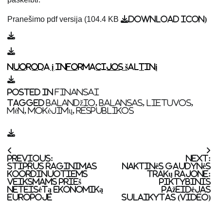
Pranešimo pdf versija (104.4 KB
download icon
)
Nuoroda į informacijos šaltinį
Posted in
FINANSAI
Tagged
balandžio
,
balansas
,
Lietuvos
,
mėn
,
mokėjimų
,
Respublikos
Navigacija
Previous:
Next:
tarp
Stiprus raginimas
Naktinės gaudynės
įrašų
koordinuotiems
Trakų rajone:
veiksmams prieš
piktybinis
neteisėtą ekonomiką
pažeidėjas
Europoje
sulaikytas (video)