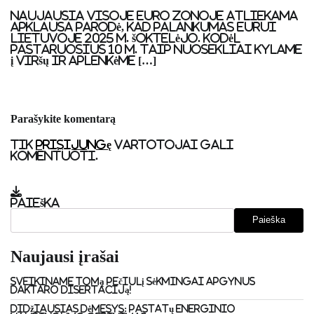
Naujausia visoje euro zonoje atliekama
apklausa parodė, kad palankumas eurui
Lietuvoje 2025 m. šoktelėjo. Kodėl
pastaruosius 10 m. taip nuosekliai kylame
į viršų ir aplenkėme […]
Parašykite komentarą
Tik
prisijungę
vartotojai gali
komentuoti.
Paieška
Paieška
Naujausi įrašai
Sveikiname Tomą Pečiulį sėkmingai apgynus
daktaro disertaciją!
Didžiausias dėmesys: pastatų energinio