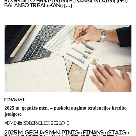
rugpjūčio mėn. pinigų finansų įstaigų (PFĮ)
balanso ir palūkanų […]
FINANSAI
2025 m. gegužės mėn. – paskolų augimo tendencijos kredito
įstaigose
Admin
30 Birželio, 2025
0
2025 m. gegužės mėn. pinigų finansų įstaigų