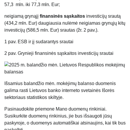
57,3 mln. iki 77,3 mln. Eur;
neigiamą grynąjį
finansinės sąskaitos
investicijų srautą
(434,2 mln. Eur) daugiausia nulėmė neigiamas grynųjų kitų
investicijų (586,5 mln. Eur) srautas (žr. 2 pav.).
1 pav. ESB ir jį sudarantys srautai
2 pav. Grynieji finansinės sąskaitos investicijų srautai
Išsamius balandžio mėn. mokėjimų balanso duomenis
galima rasti Lietuvos banko interneto svetainės Išorės
sektoriaus statistikos skiltyje.
Pasinaudokite priemone Mano duomenų rinkiniai.
Susikurkite duomenų rinkinius, jie bus išsaugoti jūsų
paskyroje, o duomenys automatiškai atsinaujins, kai tik bus
paskelbti.