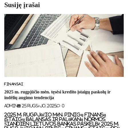
Susiję įrašai
FINANSAI
2025 m. rugpjūčio mėn. tęsėsi kredito įstaigų paskolų ir
indėlių augimo tendencija
Admin
25 Rugsėjo, 2025
0
2025 m. rugpjūčio mėn. pinigų finansų
įstaigų balansas ir palūkanų normos
Šiandien Lietuvos bankas paskelbė 2025 m.