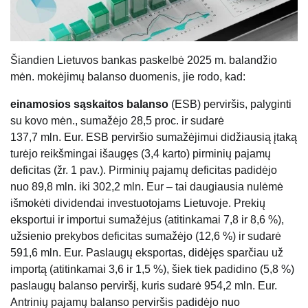
Šiandien Lietuvos bankas paskelbė 2025 m. balandžio
mėn. mokėjimų balanso duomenis, jie rodo, kad:
einamosios sąskaitos balanso
(ESB) perviršis, palyginti
su kovo mėn., sumažėjo 28,5 proc. ir sudarė
137,7 mln. Eur. ESB perviršio sumažėjimui didžiausią įtaką
turėjo reikšmingai išaugęs (3,4 karto) pirminių pajamų
deficitas (žr. 1 pav.). Pirminių pajamų deficitas padidėjo
nuo 89,8 mln. iki 302,2 mln. Eur – tai daugiausia nulėmė
išmokėti dividendai investuotojams Lietuvoje. Prekių
eksportui ir importui sumažėjus (atitinkamai 7,8 ir 8,6 %),
užsienio prekybos deficitas sumažėjo (12,6 %) ir sudarė
591,6 mln. Eur. Paslaugų eksportas, didėjęs sparčiau už
importą (atitinkamai 3,6 ir 1,5 %), šiek tiek padidino (5,8 %)
paslaugų balanso perviršį, kuris sudarė 954,2 mln. Eur.
Antrinių pajamų balanso perviršis padidėjo nuo