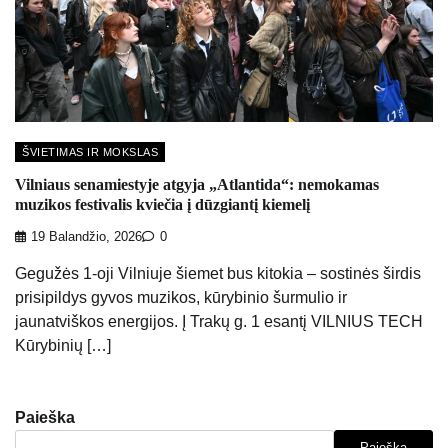
ŠVIETIMAS IR MOKSLAS
Vilniaus senamiestyje atgyja „Atlantida“: nemokamas
muzikos festivalis kviečia į dūzgiantį kiemelį
19 Balandžio, 2026
0
Gegužės 1-oji Vilniuje šiemet bus kitokia – sostinės širdis
prisipildys gyvos muzikos, kūrybinio šurmulio ir
jaunatviškos energijos. Į Trakų g. 1 esantį VILNIUS TECH
Kūrybinių […]
Paieška
Paieška