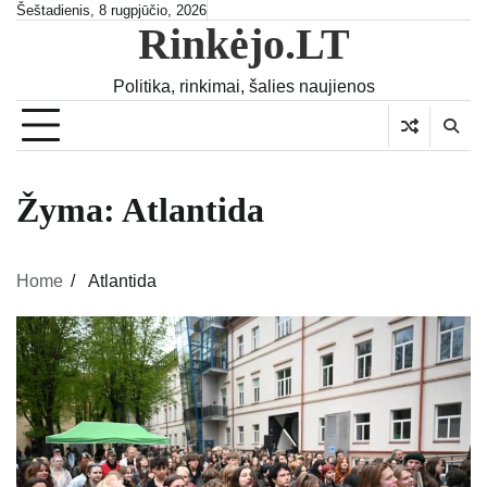
Skip
Šeštadienis, 8 rugpjūčio, 2026
Rinkėjo.LT
to
content
Politika, rinkimai, šalies naujienos
Žyma:
Atlantida
Home
Atlantida