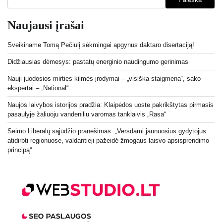
Naujausi įrašai
Sveikiname Tomą Pečiulį sėkmingai apgynus daktaro disertaciją!
Didžiausias dėmesys: pastatų energinio naudingumo gerinimas
Nauji juodosios mirties kilmės įrodymai – „visiška staigmena“, sako
ekspertai – „National“.
Naujos laivybos istorijos pradžia: Klaipėdos uoste pakrikštytas pirmasis
pasaulyje žaliuoju vandeniliu varomas tanklaivis „Rasa“
Seimo Liberalų sąjūdžio pranešimas: „Versdami jaunuosius gydytojus
atidirbti regionuose, valdantieji pažeidė žmogaus laisvo apsisprendimo
principą“