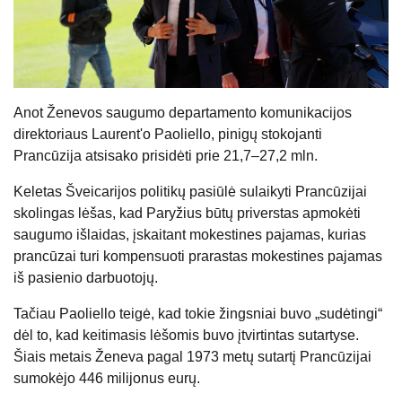
Anot Ženevos saugumo departamento komunikacijos
direktoriaus Laurent'o Paoliello, pinigų stokojanti
Prancūzija atsisako prisidėti prie 21,7–27,2 mln.
Keletas Šveicarijos politikų pasiūlė sulaikyti Prancūzijai
skolingas lėšas, kad Paryžius būtų priverstas apmokėti
saugumo išlaidas, įskaitant mokestines pajamas, kurias
prancūzai turi kompensuoti prarastas mokestines pajamas
iš pasienio darbuotojų.
Tačiau Paoliello teigė, kad tokie žingsniai buvo „sudėtingi“
dėl to, kad keitimasis lėšomis buvo įtvirtintas sutartyse.
Šiais metais Ženeva pagal 1973 metų sutartį Prancūzijai
sumokėjo 446 milijonus eurų.