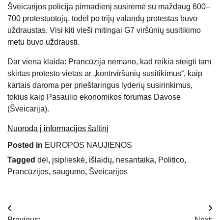
Šveicarijos policija pirmadienį susirėmė su maždaug 600–
700 protestuotojų, todėl po trijų valandų protestas buvo
uždraustas. Visi kiti vieši mitingai G7 viršūnių susitikimo
metu buvo uždrausti.
Dar viena klaida: Prancūzija nemano, kad reikia steigti tam
skirtas protesto vietas ar „kontrviršūnių susitikimus“, kaip
kartais daroma per prieštaringus lyderių susirinkimus,
tokius kaip Pasaulio ekonomikos forumas Davose
(Šveicarija).
Nuoroda į informacijos šaltinį
Posted in
EUROPOS NAUJIENOS
Tagged
dėl
,
įsiplieskė
,
išlaidų
,
nesantaika
,
Politico
,
Prancūzijos
,
saugumo
,
Šveicarijos
Navigacija
Previous:
Next: