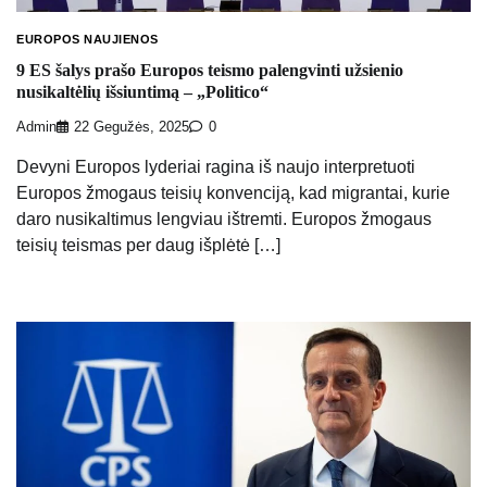
EUROPOS NAUJIENOS
9 ES šalys prašo Europos teismo palengvinti užsienio
nusikaltėlių išsiuntimą – „Politico“
Admin
22 Gegužės, 2025
0
Devyni Europos lyderiai ragina iš naujo interpretuoti
Europos žmogaus teisių konvenciją, kad migrantai, kurie
daro nusikaltimus lengviau ištremti. Europos žmogaus
teisių teismas per daug išplėtė […]