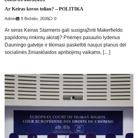
EUROPOS NAUJIENOS
Ar Keiras kovos toliau? – POLITIKA
Admin
8 Birželio, 2026
0
Ar seras Keiras Starmeris gali susigrąžinti Makerfieldo
papildomų rinkimų akiratį? Priėmęs pasaulio lyderius
Dauningo gatvėje ir tikimasi paskelbti naujus planus dėl
socialinės žiniasklaidos apribojimų vaikams, […]