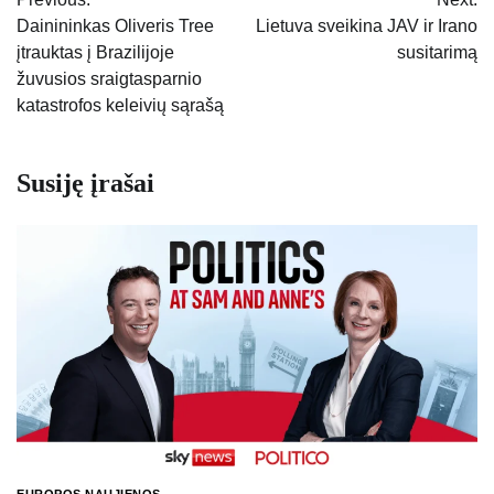
tarp
Dainininkas Oliveris Tree
Lietuva sveikina JAV ir Irano
įtrauktas į Brazilijoje
susitarimą
įrašų
žuvusios sraigtasparnio
katastrofos keleivių sąrašą
Susiję įrašai