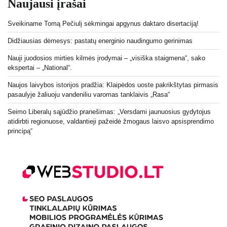
Naujausi įrašai
Sveikiname Tomą Pečiulį sėkmingai apgynus daktaro disertaciją!
Didžiausias dėmesys: pastatų energinio naudingumo gerinimas
Nauji juodosios mirties kilmės įrodymai – „visiška staigmena“, sako
ekspertai – „National“.
Naujos laivybos istorijos pradžia: Klaipėdos uoste pakrikštytas pirmasis
pasaulyje žaliuoju vandeniliu varomas tanklaivis „Rasa“
Seimo Liberalų sąjūdžio pranešimas: „Versdami jaunuosius gydytojus
atidirbti regionuose, valdantieji pažeidė žmogaus laisvo apsisprendimo
principą“