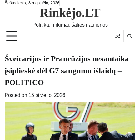
Skip
Šeštadienis, 8 rugpjūčio, 2026
Rinkėjo.LT
to
content
Politika, rinkimai, šalies naujienos
Šveicarijos ir Prancūzijos nesantaika
įsiplieskė dėl G7 saugumo išlaidų –
POLITICO
Posted on
15 birželio, 2026