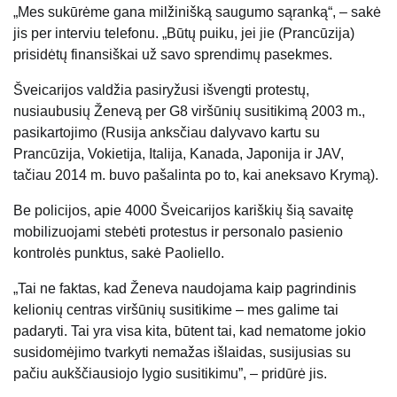
„Mes sukūrėme gana milžinišką saugumo sąranką“, – sakė
jis per interviu telefonu. „Būtų puiku, jei jie (Prancūzija)
prisidėtų finansiškai už savo sprendimų pasekmes.
Šveicarijos valdžia pasiryžusi išvengti protestų,
nusiaubusių Ženevą per G8 viršūnių susitikimą 2003 m.,
pasikartojimo (Rusija anksčiau dalyvavo kartu su
Prancūzija, Vokietija, Italija, Kanada, Japonija ir JAV,
tačiau 2014 m. buvo pašalinta po to, kai aneksavo Krymą).
Be policijos, apie 4000 Šveicarijos kariškių šią savaitę
mobilizuojami stebėti protestus ir personalo pasienio
kontrolės punktus, sakė Paoliello.
„Tai ne faktas, kad Ženeva naudojama kaip pagrindinis
kelionių centras viršūnių susitikime – mes galime tai
padaryti. Tai yra visa kita, būtent tai, kad nematome jokio
susidomėjimo tvarkyti nemažas išlaidas, susijusias su
pačiu aukščiausiojo lygio susitikimu”, – pridūrė jis.