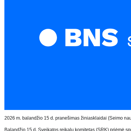
20
26
m.
balandžio 15
d. pranešimas žiniasklaidai
(
Seimo nau
Balandžio 15 d. Sveikatos reikalų komitetas (SRK) priėmė 