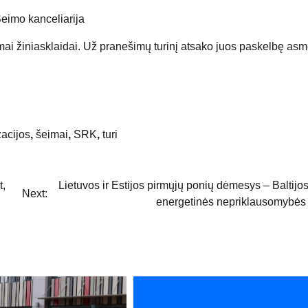
eimo kanceliarija
mai žiniasklaidai. Už pranešimų turinį atsako juos paskelbę as
zacijos
,
šeimai
,
SRK
,
turi
t,
Lietuvos ir Estijos pirmųjų ponių dėmesys – Baltijos
Next:
energetinės nepriklausomybės 