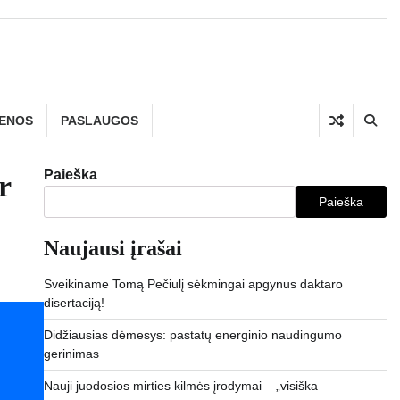
IENOS
PASLAUGOS
Paieška
r
Paieška
Naujausi įrašai
Sveikiname Tomą Pečiulį sėkmingai apgynus daktaro
disertaciją!
Didžiausias dėmesys: pastatų energinio naudingumo
gerinimas
Nauji juodosios mirties kilmės įrodymai – „visiška