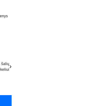
menys
 šalių
keliui