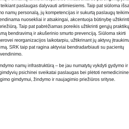
eikiant paslaugas dalyvauti artimiesiems. Taip pat siūloma išsa
mdymo namų personalą, jų kompetencijas ir sukurtą paslaugų teiki
endinama nuosekliai ir atsakingai, akcentuoja būtinybę užtikrint
riežiūrą. Taip pat pabrėžiamas poreikis užtikrinti gerųjų praktik
amą bendravimą ir akušerinio smurto prevenciją. Siūloma skirti
ovei reorganizacijos laikotarpiu, užtikrinant jų aktyvų įtraukim
imą. SRK taip pat ragina aktyviai bendradarbiauti su pacientų
yvendinimo.
imdymo namų infrastruktūrą – be jau numatytų vykdyti gydymo ir
 gimdyvių psichinei sveikatai paslaugas bei plėtoti nemedicinine
gimo gimdymui, žindymo ir naujagimio priežiūros srityse.