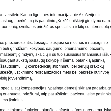
iversiteto Kauno ligoninės informaciją apie Akušerijos ir
 paslaugų perkėlimą iš padalinio „Krikščioniškieji gimdymo namai
druomenių, sveikatos priežiūros specialistų ir kitų suinteresuotų 
priežiūros sritis, tiesiogiai susijusi su motinos ir naujagimio
uri būti grindžiami kokybės, saugumo, prieinamumo, pacientų
 mažėjantį gimdymų skaičių ir su tuo susijusius finansinius iššūk
 išsaugant aukštą paslaugų kokybę ir šeimai palankią aplinką.
šsaugojimui, jų kompetencijų stiprinimui bei gerųjų praktikų
lūkesčių užtikrinimo reorganizacijos metu bei pabrėžė būtinybę
eisių įgyvendinimą.
s specialistų kompetencijas, ypatingą dėmesį skiriant pagarba g
rientuotai priežiūrai, taip pat užtikrinti pacientų teisę pasirinkt
imo įkainius.
mą ir tinkamą funkcionuojančios infrastruktūros parengimą, įska