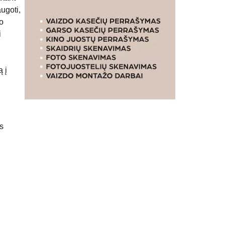
ugoti,
mo
i
ų
ą į
s