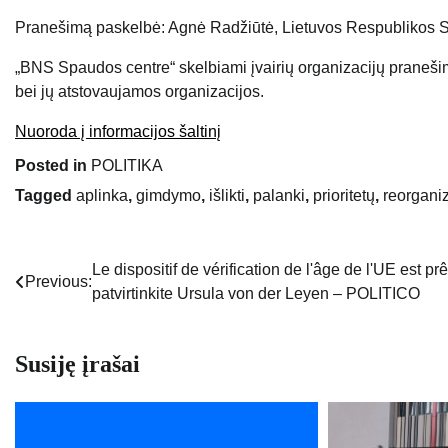
Pranešimą paskelbė: Agnė Radžiūtė, Lietuvos Respublikos S
„BNS Spaudos centre“ skelbiami įvairių organizacijų praneši
bei jų atstovaujamos organizacijos.
Nuoroda į informacijos šaltinį
Posted in
POLITIKA
Tagged
aplinka
,
gimdymo
,
išlikti
,
palanki
,
prioritetų
,
reorgani
Le dispositif de vérification de l'âge de l'UE est prê
Navigacija
Previous:
patvirtinkite Ursula von der Leyen – POLITICO
tarp
įrašų
Susiję įrašai