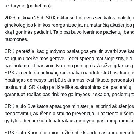
uždarymo (perkėlimo).
2026 m. kovo 25 d. SRK išklausė Lietuvos sveikatos mokslų un
ginekologijos klinikos reorganizaciją, numatančią akušerijos
kitą ligoninės padalinį. Taip pat buvo įvertintos pacientų, ben
nuomonės.
SRK pabrėžia, kad gimdymo paslaugos yra itin svarbi sveikatos 
saugumu bei šeimos gerove. Todėl sprendimai šioje srityje t
pasirinkimo ir finansinio tvarumo principais. Atsižvelgdamas į
SRK akcentuoja būtinybę racionaliai naudoti išteklius, kartu
Ypatingas dėmesys turi būti skiriamas kvalifikuoto personalo i
tęstinumui. SRK taip pat išreiškė susirūpinimą dėl pacienčių 
garantuoti realias pasirinkimo galimybes ir skaidrų pacientų t
SRK siūlo Sveikatos apsaugos ministerijai stiprinti akušerijo
bendravimui, akušerinio smurto prevencijai, į pacientą ir šeimą o
gydytoją bei peržiūrėti natūralaus gimdymo paslaugų apmokėj
SRK siūlo Kauno ligoninei užtikrinti sklandų paslaugų perkėli