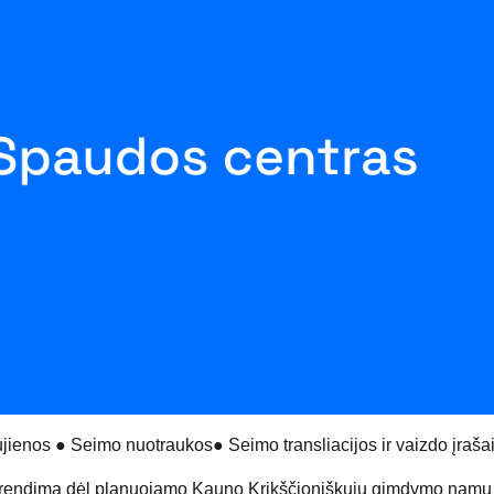
jienos
●
Seimo nuotraukos
●
Seimo transliacijos ir vaizdo įraša
sprendimą dėl planuojamo Kauno Krikščioniškųjų gimdymo namų