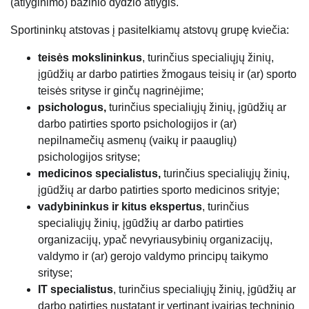
(atlyginimo) bazinio dydžio atlygis.
Sportininkų atstovas į pasitelkiamų atstovų grupę kviečia:
teisės mokslininkus
, turinčius specialiųjų žinių,
įgūdžių ar darbo patirties žmogaus teisių ir (ar) sporto
teisės srityse ir ginčų nagrinėjime;
psichologus,
turinčius specialiųjų žinių, įgūdžių ar
darbo patirties sporto psichologijos ir (ar)
nepilnamečių asmenų (vaikų ir paauglių)
psichologijos srityse;
medicinos specialistus,
turinčius specialiųjų žinių,
įgūdžių ar darbo patirties sporto medicinos srityje;
vadybininkus ir kitus ekspertus
, turinčius
specialiųjų žinių, įgūdžių ar darbo patirties
organizacijų, ypač nevyriausybinių organizacijų,
valdymo ir (ar) gerojo valdymo principų taikymo
srityse;
IT specialistus
, turinčius specialiųjų žinių, įgūdžių ar
darbo patirties nustatant ir vertinant įvairias techninio