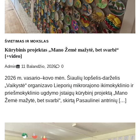
ŠVIETIMAS IR MOKSLAS
Kūrybinis projektas „Mano Žemė mažytė, bet svarbi“
[+video]
Admin
11 Balandžio, 2026
0
2026 m. vasario–kovo mėn. Šiaulių lopšelis-darželis
„Vaikystė“ organizavo Lieporių mikrorajono ikimokyklinio ir
priešmokyklinio ugdymo įstaigų kūrybinį projektą „Mano
Žemė mažytė, bet svarbi“, skirtą Pasaulinei antrinių […]