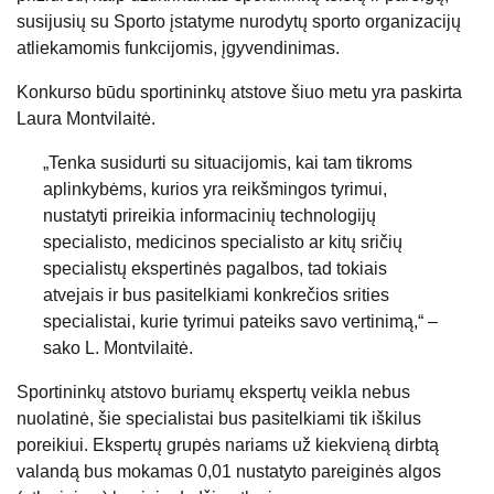
susijusių su Sporto įstatyme nurodytų sporto organizacijų
atliekamomis funkcijomis, įgyvendinimas.
Konkurso būdu sportininkų atstove šiuo metu yra paskirta
Laura Montvilaitė.
„Tenka susidurti su situacijomis, kai tam tikroms
aplinkybėms, kurios yra reikšmingos tyrimui,
nustatyti prireikia informacinių technologijų
specialisto, medicinos specialisto ar kitų sričių
specialistų ekspertinės pagalbos, tad tokiais
atvejais ir bus pasitelkiami konkrečios srities
specialistai, kurie tyrimui pateiks savo vertinimą,“ –
sako L. Montvilaitė.
Sportininkų atstovo buriamų ekspertų veikla nebus
nuolatinė, šie specialistai bus pasitelkiami tik iškilus
poreikiui. Ekspertų grupės nariams už kiekvieną dirbtą
valandą bus mokamas 0,01 nustatyto pareiginės algos