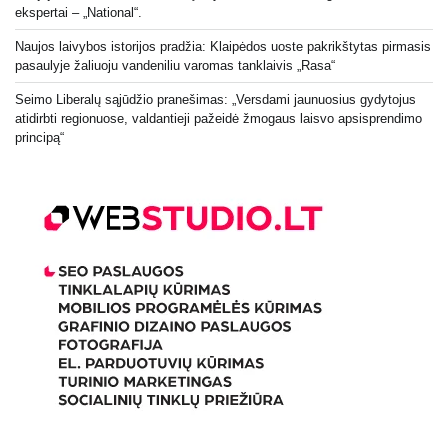
ekspertai – „National“.
Naujos laivybos istorijos pradžia: Klaipėdos uoste pakrikštytas pirmasis
pasaulyje žaliuoju vandeniliu varomas tanklaivis „Rasa“
Seimo Liberalų sąjūdžio pranešimas: „Versdami jaunuosius gydytojus
atidirbti regionuose, valdantieji pažeidė žmogaus laisvo apsisprendimo
principą“