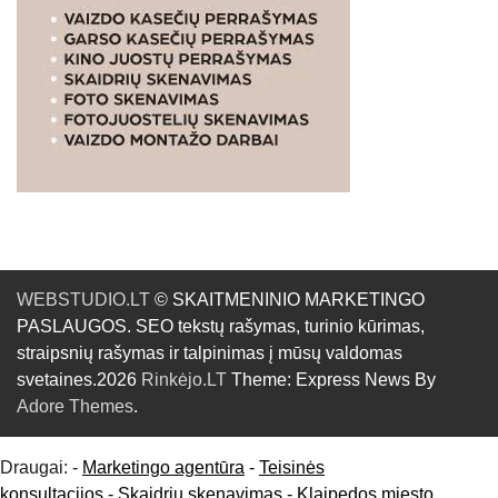
WEBSTUDIO.LT
© SKAITMENINIO MARKETINGO
PASLAUGOS. SEO tekstų rašymas, turinio kūrimas,
straipsnių rašymas ir talpinimas į mūsų valdomas
svetaines.2026
Rinkėjo.LT
Theme: Express News By
Adore Themes
.
Draugai: -
Marketingo agentūra
-
Teisinės
konsultacijos
-
Skaidrių skenavimas
-
Klaipedos miesto