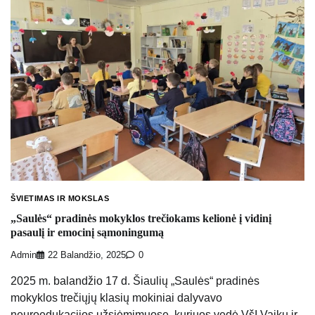
ŠVIETIMAS IR MOKSLAS
„Saulės“ pradinės mokyklos trečiokams kelionė į vidinį
pasaulį ir emocinį sąmoningumą
Admin
22 Balandžio, 2025
0
2025 m. balandžio 17 d. Šiaulių „Saulės“ pradinės
mokyklos trečiųjų klasių mokiniai dalyvavo
neuroedukacijos užsiėmimuose, kuriuos vedė VšĮ Vaikų ir