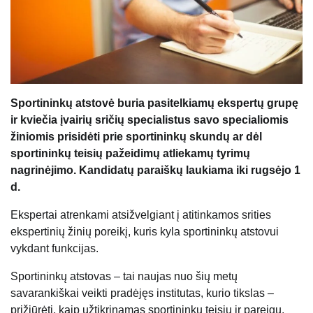
Sportininkų atstovė buria pasitelkiamų ekspertų grupę
ir kviečia įvairių sričių specialistus savo specialiomis
žiniomis prisidėti prie sportininkų skundų ar dėl
sportininkų teisių pažeidimų atliekamų tyrimų
nagrinėjimo. Kandidatų paraiškų laukiama iki rugsėjo 1
d.
Ekspertai atrenkami atsižvelgiant į atitinkamos srities
ekspertinių žinių poreikį, kuris kyla sportininkų atstovui
vykdant funkcijas.
Sportininkų atstovas – tai naujas nuo šių metų
savarankiškai veikti pradėjęs institutas, kurio tikslas –
prižiūrėti, kaip užtikrinamas sportininkų teisių ir pareigų,