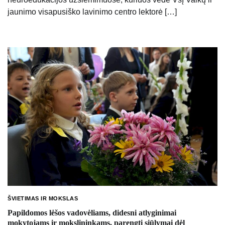
jaunimo visapusiško lavinimo centro lektorė […]
ŠVIETIMAS IR MOKSLAS
Papildomos lėšos vadovėliams, didesni atlyginimai
mokytojams ir mokslininkams, parengti siūlymai dėl