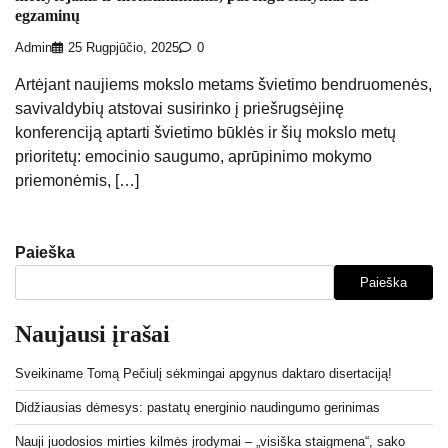
egzaminų
Admin
25 Rugpjūčio, 2025
0
Artėjant naujiems mokslo metams švietimo bendruomenės,
savivaldybių atstovai susirinko į priešrugsėjinę
konferenciją aptarti švietimo būklės ir šių mokslo metų
prioritetų: emocinio saugumo, aprūpinimo mokymo
priemonėmis, […]
Paieška
Paieška
Naujausi įrašai
Sveikiname Tomą Pečiulį sėkmingai apgynus daktaro disertaciją!
Didžiausias dėmesys: pastatų energinio naudingumo gerinimas
Nauji juodosios mirties kilmės įrodymai – „visiška staigmena“, sako