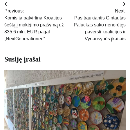
Navigacija
Previous:
Next:
tarp
Komisija patvirtina Kroatijos
Pasitraukiantis Gintautas
šeštąjį mokėjimo prašymą už
Paluckas sako nenorėjęs
įrašų
835,6 mln. EUR pagal
paversti koalicijos ir
„NextGenerationeu“
Vyriausybės įkaitais
Susiję įrašai