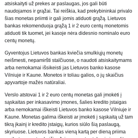
atsiskaityti už prekes ar paslaugas, jos gali būti
naudojamos ir grąžai. Tai reiškia, kad prekybininkai privalo
šias monetas priimti ir gali jomis atiduoti grąžą. Lietuvos
bankas rekomenduoja grąžą 1 ir 2 euro centų monetomis
atiduoti tik tuomet, jei kasoje nėra didesnio nominalo euro
centų monetų.
Gyventojus Lietuvos bankas kviečia smulkiųjų monetų
neišmesti, nepamiršti stalčiuose, o naudoti atsiskaitymams
arba nemokamai išsikeisti jas Lietuvos banko kasose
Vilniuje ir Kaune. Monetos ir toliau galios, o jų skaičius
apyvartoje mažės natūraliai.
Verslo atstovai 1 ir 2 euro centų monetas gali įmokėti į
sąskaitas per inkasavimo įmones, šalies kredito įstaigas
arba nemokamai iškeisti Lietuvos banko kasose Vilniuje ir
Kaune. Monetas galima iškeisti ar įmokėti į sąskaitą už tam
tikrą įkainį ir kredito įstaigų, kurios siūlo šią paslaugą,
skyriuose. Lietuvos bankas vieną kartą per dieną priima