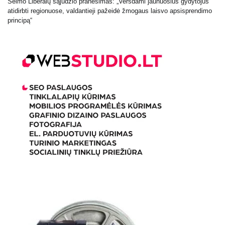
Seimo Liberalų sąjūdžio pranešimas: „Versdami jaunuosius gydytojus
atidirbti regionuose, valdantieji pažeidė žmogaus laisvo apsisprendimo
principą“