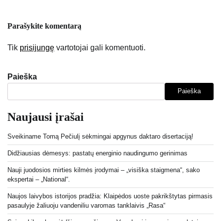
Parašykite komentarą
Tik
prisijungę
vartotojai gali komentuoti.
Paieška
Paieška
Naujausi įrašai
Sveikiname Tomą Pečiulį sėkmingai apgynus daktaro disertaciją!
Didžiausias dėmesys: pastatų energinio naudingumo gerinimas
Nauji juodosios mirties kilmės įrodymai – „visiška staigmena“, sako
ekspertai – „National“.
Naujos laivybos istorijos pradžia: Klaipėdos uoste pakrikštytas pirmasis
pasaulyje žaliuoju vandeniliu varomas tanklaivis „Rasa“