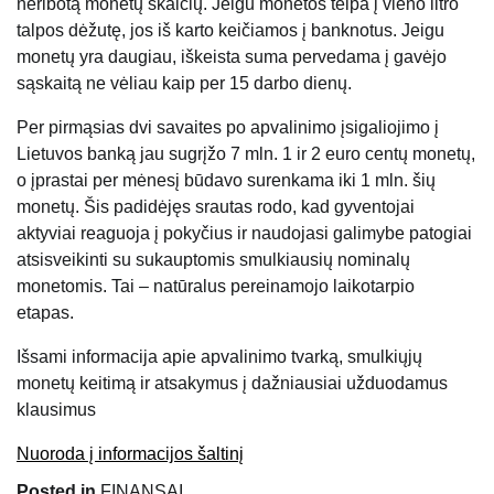
neribotą monetų skaičių. Jeigu monetos telpa į vieno litro
talpos dėžutę, jos iš karto keičiamos į banknotus. Jeigu
monetų yra daugiau, iškeista suma pervedama į gavėjo
sąskaitą ne vėliau kaip per 15 darbo dienų.
Per pirmąsias dvi savaites po apvalinimo įsigaliojimo į
Lietuvos banką jau sugrįžo 7 mln. 1 ir 2 euro centų monetų,
o įprastai per mėnesį būdavo surenkama iki 1 mln. šių
monetų. Šis padidėjęs srautas rodo, kad gyventojai
aktyviai reaguoja į pokyčius ir naudojasi galimybe patogiai
atsisveikinti su sukauptomis smulkiausių nominalų
monetomis. Tai – natūralus pereinamojo laikotarpio
etapas.
Išsami informacija apie apvalinimo tvarką, smulkiųjų
monetų keitimą ir atsakymus į dažniausiai užduodamus
klausimus
Nuoroda į informacijos šaltinį
Posted in
FINANSAI