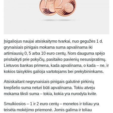
Įsigaliojus naujai atsiskaitymo tvarkai, nuo gegužės 1 d.
grynaisiais pinigais mokama suma apvalinama iki
artimiausių 0, 5 arba 10 euro centų. Nors dauguma spėjo
prisitaikyti prie pokyčių, pasitaiko pavienių nesusipratimų.
Lietuvos bankas primena, kada apvalinama, o kada – ne, ir
kokios taisyklės galioja vartotojams bei prekybininkams.
Atsiskaitant negrynaisiais pinigais galutinė pirkinių
krepšelio suma neturi būti apvalinama. Tokiu atveju
mokama tiksli suma – tokia, kokia yra nurodyta kvite.
Smulkiosios – 1 ir 2 euro centų – monetos ir toliau yra
teisėta mokėjimo priemonė. Jomis galima ir toliau