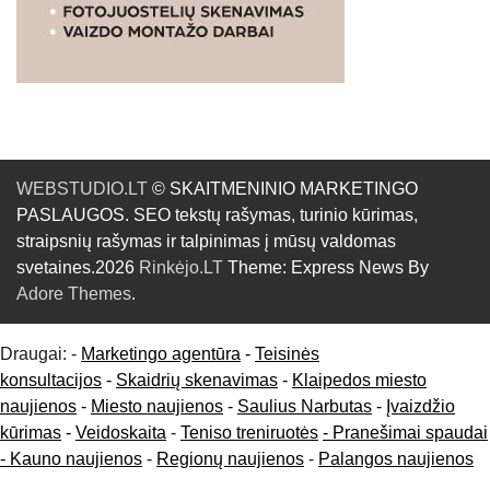
WEBSTUDIO.LT
© SKAITMENINIO MARKETINGO
PASLAUGOS. SEO tekstų rašymas, turinio kūrimas,
straipsnių rašymas ir talpinimas į mūsų valdomas
svetaines.2026
Rinkėjo.LT
Theme: Express News By
Adore Themes
.
Draugai: -
Marketingo agentūra
-
Teisinės
konsultacijos
-
Skaidrių skenavimas
-
Klaipedos miesto
naujienos
-
Miesto naujienos
-
Saulius Narbutas
-
Įvaizdžio
kūrimas
-
Veidoskaita
-
Teniso treniruotės
- Pranešimai spaudai
-
Kauno naujienos
-
Regionų naujienos
-
Palangos naujienos