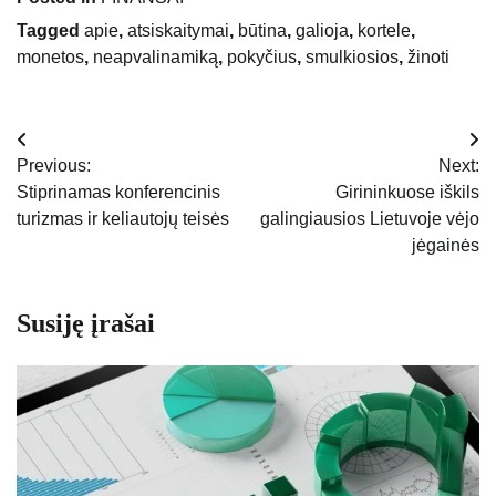
Tagged
apie
,
atsiskaitymai
,
būtina
,
galioja
,
kortele
,
monetos
,
neapvalinamiką
,
pokyčius
,
smulkiosios
,
žinoti
Navigacija
Previous:
Next:
tarp
Stiprinamas konferencinis
Girininkuose iškils
turizmas ir keliautojų teisės
galingiausios Lietuvoje vėjo
įrašų
jėgainės
Susiję įrašai