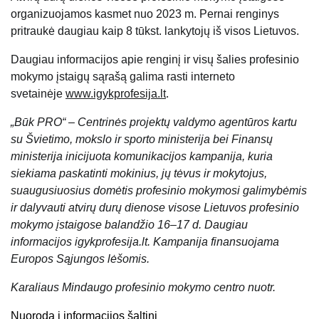
organizuojamos kasmet nuo 2023 m. Pernai renginys
pritraukė daugiau kaip 8 tūkst. lankytojų iš visos Lietuvos.
Daugiau informacijos apie renginį ir visų šalies profesinio
mokymo įstaigų sąrašą galima rasti interneto
svetainėje
www.igykprofesija.lt
.
„Būk PRO“ – Centrinės projektų valdymo agentūros kartu
su Švietimo, mokslo ir sporto ministerija bei Finansų
ministerija inicijuota komunikacijos kampanija, kuria
siekiama paskatinti mokinius, jų tėvus ir mokytojus,
suaugusiuosius domėtis profesinio mokymosi galimybėmis
ir dalyvauti atvirų durų dienose visose Lietuvos profesinio
mokymo įstaigose balandžio 16–17 d. Daugiau
informacijos
igykprofesija.lt
. Kampanija finansuojama
Europos Sąjungos lėšomis.
Karaliaus Mindaugo profesinio mokymo centro nuotr.
Nuoroda į informacijos šaltinį