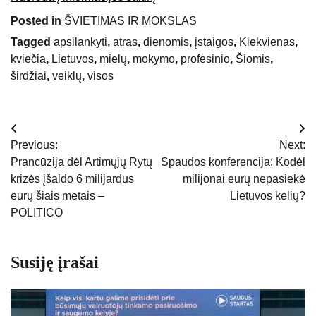
Posted in
ŠVIETIMAS IR MOKSLAS
Tagged
apsilankyti
,
atras
,
dienomis
,
įstaigos
,
Kiekvienas
,
kviečia
,
Lietuvos
,
mielų
,
mokymo
,
profesinio
,
Šiomis
,
širdžiai
,
veiklų
,
visos
Navigacija
Previous:
Next:
tarp
Prancūzija dėl Artimųjų Rytų
Spaudos konferencija: Kodėl
krizės įšaldo 6 milijardus
milijonai eurų nepasiekė
įrašų
eurų šiais metais –
Lietuvos kelių?
POLITICO
Susiję įrašai