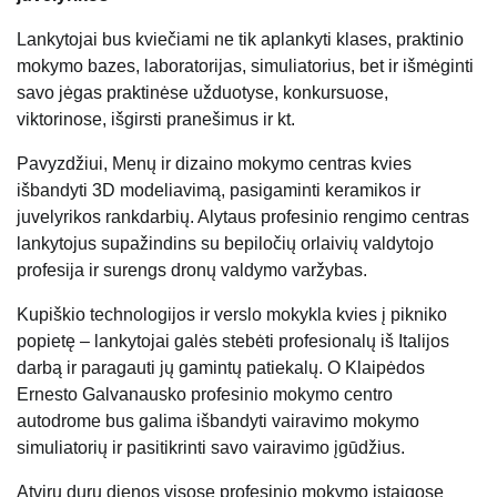
Lankytojai bus kviečiami ne tik aplankyti klases, praktinio
mokymo bazes, laboratorijas, simuliatorius, bet ir išmėginti
savo jėgas praktinėse užduotyse, konkursuose,
viktorinose, išgirsti pranešimus ir kt.
Pavyzdžiui, Menų ir dizaino mokymo centras kvies
išbandyti 3D modeliavimą, pasigaminti keramikos ir
juvelyrikos rankdarbių. Alytaus profesinio rengimo centras
lankytojus supažindins su bepiločių orlaivių valdytojo
profesija ir surengs dronų valdymo varžybas.
Kupiškio technologijos ir verslo mokykla kvies į pikniko
popietę – lankytojai galės stebėti profesionalų iš Italijos
darbą ir paragauti jų gamintų patiekalų. O Klaipėdos
Ernesto Galvanausko profesinio mokymo centro
autodrome bus galima išbandyti vairavimo mokymo
simuliatorių ir pasitikrinti savo vairavimo įgūdžius.
Atvirų durų dienos visose profesinio mokymo įstaigose