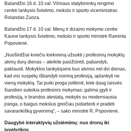
Balandžio 16 d. 10 val. Vilniaus statybininkų rengimo
centre lankysis švietimo, mokslo ir sporto viceministras
Rolandas Zuoza.
Balandžio 17 d. 10 val. Menų ir dizaino mokymo centre
Kaune lankysis švietimo, mokslo ir sporto ministrė Raminta
Popovienė.
„Nuoširdžiai kviečiu kiekvieną užsukti į profesinių mokyklų
atvirų durų dienas – ateikite pasižiūrėti, pabandyti,
paklausti. Mokyklos lankytojams bus atviros net dvi dienas,
kad visi suspėtų išbandyti norimą profesiją, aplankyti ne
vieną mokyklą. Tai puiki proga įsitikinti, kiek daug laisvės
šiandien suteikia profesinis mokymas: galima įgyti ir
profesiją, ir brandos atestatą, mokytis su moderniausia
įranga, o baigus mokslus greičiau įsidarbinti ir pradėti
savarankišką gyvenimą“, – sako ministrė R. Popovienė.
Daugybė interaktyvių užsiėmimų: nuo dronų iki
juvelyrikos