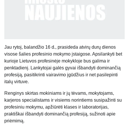
Jau rytoj, balandžio 16 d., prasideda atvirų durų dienos
visose šalies profesinio mokymo įstaigose. Apsilankyti bet
kurioje Lietuvos profesinėje mokykloje bus galima ir
penktadienį. Lankytojai galės gyvai išbandyti dominančią
profesiją, pasitikrinti vairavimo įgūdžius ir net pasilepinti
italų virtuve.
Renginys skirtas mokiniams ir jų tėvams, mokytojams,
karjeros specialistams ir visiems norintiems susipažinti su
profesiniu mokymu, apžiūrėti klases ir laboratorijas,
praktiškai išbandyti dominančią profesiją, sužinoti apie
priėmimą.