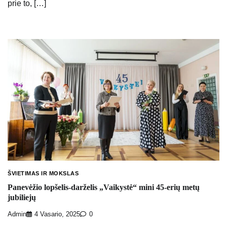
prie to, […]
ŠVIETIMAS IR MOKSLAS
Panevėžio lopšelis-darželis „Vaikystė“ mini 45-erių metų
jubiliejų
Admin
4 Vasario, 2025
0