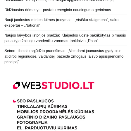
Didžiausias dėmesys: pastatų energinio naudingumo gerinimas
Nauji juodosios mirties kilmės įrodymai – „visiška staigmena“, sako
ekspertai – „National“.
Naujos laivybos istorijos pradžia: Klaipėdos uoste pakrikštytas pirmasis
pasaulyje žaliuoju vandeniliu varomas tanklaivis „Rasa“
Seimo Liberalų sąjūdžio pranešimas: „Versdami jaunuosius gydytojus
atidirbti regionuose, valdantieji pažeidė žmogaus laisvo apsisprendimo
principą“