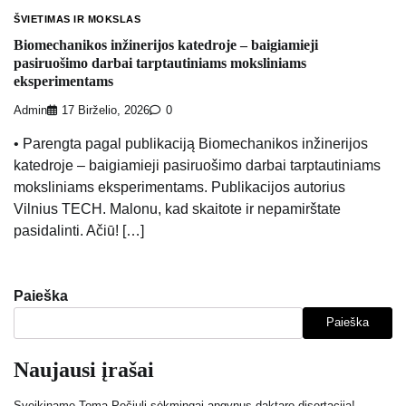
ŠVIETIMAS IR MOKSLAS
Biomechanikos inžinerijos katedroje – baigiamieji
pasiruošimo darbai tarptautiniams moksliniams
eksperimentams
Admin
17 Birželio, 2026
0
• Parengta pagal publikaciją Biomechanikos inžinerijos
katedroje – baigiamieji pasiruošimo darbai tarptautiniams
moksliniams eksperimentams. Publikacijos autorius
Vilnius TECH. Malonu, kad skaitote ir nepamirštate
pasidalinti. Ačiū! […]
Paieška
Paieška
Naujausi įrašai
Sveikiname Tomą Pečiulį sėkmingai apgynus daktaro disertaciją!