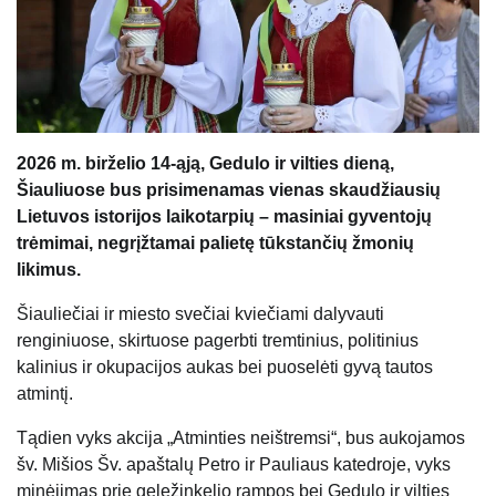
2026 m. birželio 14-ąją, Gedulo ir vilties dieną,
Šiauliuose bus prisimenamas vienas skaudžiausių
Lietuvos istorijos laikotarpių – masiniai gyventojų
trėmimai, negrįžtamai palietę tūkstančių žmonių
likimus.
Šiauliečiai ir miesto svečiai kviečiami dalyvauti
renginiuose, skirtuose pagerbti tremtinius, politinius
kalinius ir okupacijos aukas bei puoselėti gyvą tautos
atmintį.
Tądien vyks akcija „Atminties neištremsi“, bus aukojamos
šv. Mišios Šv. apaštalų Petro ir Pauliaus katedroje, vyks
minėjimas prie geležinkelio rampos bei Gedulo ir vilties