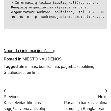
• Informaciją teikia Šiaulių kultūros centro
Renginių organizavimo skyriaus renginių
organizatorė Audronė Jaškinienė, tel. +370 678
46 145, el. p. audrone.jaskiniene@siauliukc.lt.
Nuoroda į informacijos šaltinį
Posted in
MIESTO NAUJIENOS
Tagged
atminimas
,
bus
,
kalinių
,
pagerbtas
,
politinių
,
Šiauliuose
,
tremtinių
Navigacija
Previous:
Next:
tarp
Kas ketvirtas klientas
Pasaulio bankas skatina
sugrįžta: viena antstolių
korupciją Bangladeše –
įrašų