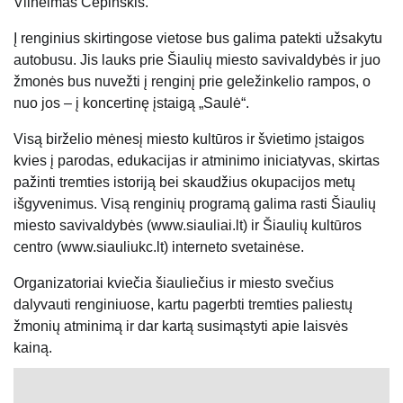
Vilhelmas Čepinskis.
Į renginius skirtingose vietose bus galima patekti užsakytu
autobusu. Jis lauks prie Šiaulių miesto savivaldybės ir juo
žmonės bus nuvežti į renginį prie geležinkelio rampos, o
nuo jos – į koncertinę įstaigą „Saulė“.
Visą birželio mėnesį miesto kultūros ir švietimo įstaigos
kvies į parodas, edukacijas ir atminimo iniciatyvas, skirtas
pažinti tremties istoriją bei skaudžius okupacijos metų
išgyvenimus. Visą renginių programą galima rasti Šiaulių
miesto savivaldybės (www.siauliai.lt) ir Šiaulių kultūros
centro (www.siauliukc.lt) interneto svetainėse.
Organizatoriai kviečia šiauliečius ir miesto svečius
dalyvauti renginiuose, kartu pagerbti tremties paliestų
žmonių atminimą ir dar kartą susimąstyti apie laisvės
kainą.