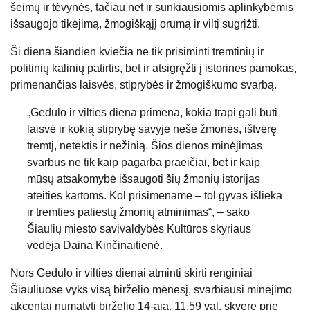
šeimų ir tėvynės, tačiau net ir sunkiausiomis aplinkybėmis
išsaugojo tikėjimą, žmogiškąjį orumą ir viltį sugrįžti.
Ši diena šiandien kviečia ne tik prisiminti tremtinių ir
politinių kalinių patirtis, bet ir atsigręžti į istorines pamokas,
primenančias laisvės, stiprybės ir žmogiškumo svarbą.
„Gedulo ir vilties diena primena, kokia trapi gali būti
laisvė ir kokią stiprybę savyje nešė žmonės, ištvėrę
tremtį, netektis ir nežinią. Šios dienos minėjimas
svarbus ne tik kaip pagarba praeičiai, bet ir kaip
mūsų atsakomybė išsaugoti šių žmonių istorijas
ateities kartoms. Kol prisimename – tol gyvas išlieka
ir tremties paliestų žmonių atminimas“, – sako
Šiaulių miesto savivaldybės Kultūros skyriaus
vedėja Daina Kinčinaitienė.
Nors Gedulo ir vilties dienai atminti skirti renginiai
Šiauliuose vyks visą birželio mėnesį, svarbiausi minėjimo
akcentai numatyti birželio 14-ąją. 11.59 val. skvere prie