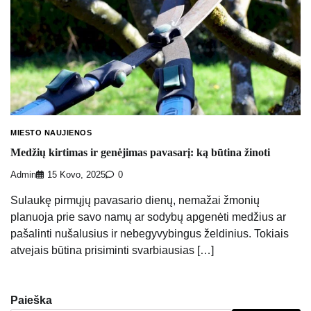
MIESTO NAUJIENOS
Medžių kirtimas ir genėjimas pavasarį: ką būtina žinoti
Admin
15 Kovo, 2025
0
Sulaukę pirmųjų pavasario dienų, nemažai žmonių
planuoja prie savo namų ar sodybų apgenėti medžius ar
pašalinti nušalusius ir nebegyvybingus želdinius. Tokiais
atvejais būtina prisiminti svarbiausias […]
Paieška