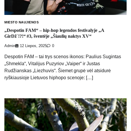
MIESTO NAUJIENOS
„Despotin FAM“ – hip-hop legendos festivalyje „A
GirDž`!?!“ #3, šventėje „Šiaulių naktys XV“
Admin
12 Liepos, 2025
0
Despotin FAM – tai trys scenos ikonos: Paulius Sugintas
„Shmekla“, Vitalijus Puzyriov „Vaiper“ ir Justas
Rudžianskas „Liezhuvis“. Šiemet grupė vėl atsidurė
ryškiausioje Lietuvos hiphopo scenoje: […]