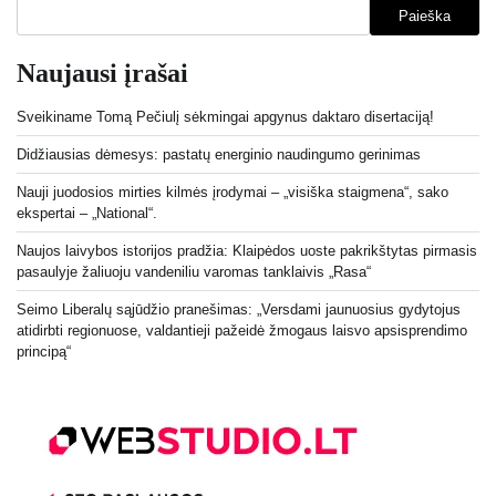
Paieška
Naujausi įrašai
Sveikiname Tomą Pečiulį sėkmingai apgynus daktaro disertaciją!
Didžiausias dėmesys: pastatų energinio naudingumo gerinimas
Nauji juodosios mirties kilmės įrodymai – „visiška staigmena“, sako
ekspertai – „National“.
Naujos laivybos istorijos pradžia: Klaipėdos uoste pakrikštytas pirmasis
pasaulyje žaliuoju vandeniliu varomas tanklaivis „Rasa“
Seimo Liberalų sąjūdžio pranešimas: „Versdami jaunuosius gydytojus
atidirbti regionuose, valdantieji pažeidė žmogaus laisvo apsisprendimo
principą“