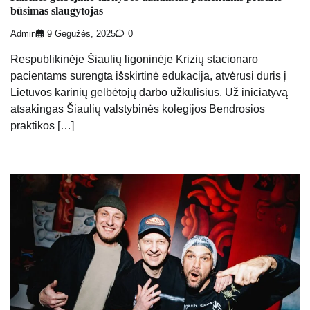
būsimas slaugytojas
Admin
9 Gegužės, 2025
0
Respublikinėje Šiaulių ligoninėje Krizių stacionaro
pacientams surengta išskirtinė edukacija, atvėrusi duris į
Lietuvos karinių gelbėtojų darbo užkulisius. Už iniciatyvą
atsakingas Šiaulių valstybinės kolegijos Bendrosios
praktikos […]