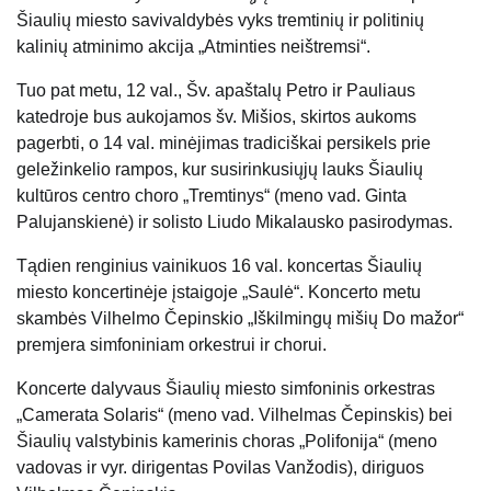
Šiaulių miesto savivaldybės vyks tremtinių ir politinių
kalinių atminimo akcija „Atminties neištremsi“.
Tuo pat metu, 12 val., Šv. apaštalų Petro ir Pauliaus
katedroje bus aukojamos šv. Mišios, skirtos aukoms
pagerbti, o 14 val. minėjimas tradiciškai persikels prie
geležinkelio rampos, kur susirinkusiųjų lauks Šiaulių
kultūros centro choro „Tremtinys“ (meno vad. Ginta
Palujanskienė) ir solisto Liudo Mikalausko pasirodymas.
Tądien renginius vainikuos 16 val. koncertas Šiaulių
miesto koncertinėje įstaigoje „Saulė“. Koncerto metu
skambės Vilhelmo Čepinskio „Iškilmingų mišių Do mažor“
premjera simfoniniam orkestrui ir chorui.
Koncerte dalyvaus Šiaulių miesto simfoninis orkestras
„Camerata Solaris“ (meno vad. Vilhelmas Čepinskis) bei
Šiaulių valstybinis kamerinis choras „Polifonija“ (meno
vadovas ir vyr. dirigentas Povilas Vanžodis), diriguos