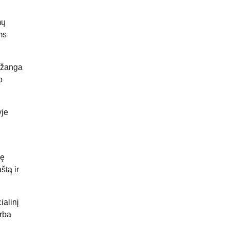
mų
ms
pažanga
o
yje
nę
štą ir
ialinį
irba