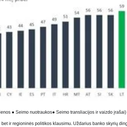
ienos
●
Seimo nuotraukos
●
Seimo transliacijos ir vaizdo įrašai
)
et ir regioninės politikos klausimu. Uždarius banko skyrių din