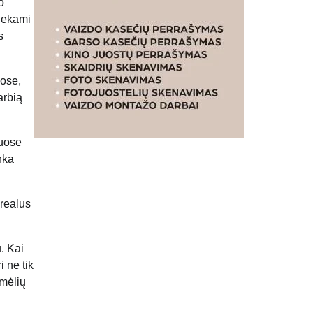
o
liekami
s
uose,
arbią
nuose
nka
 realus
. Kai
 ne tik
amėlių