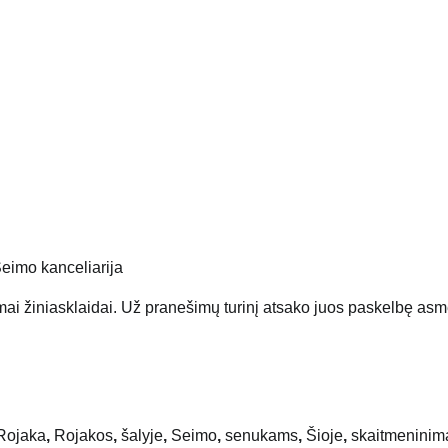
eimo kanceliarija
mai žiniasklaidai. Už pranešimų turinį atsako juos paskelbę as
Rojaka
,
Rojakos
,
šalyje
,
Seimo
,
senukams
,
Šioje
,
skaitmeninim