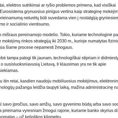
tai, elektros sutrikimai ar ryšio problemos primena, kad visiškai
urosistema grynuosius pinigus vertina kaip strateginę mokėji
ų prieinamumą neturėtų būti suvedama vien į nostalgiją gryniesie
o ir socialinio vientisumo.
gų, o mišraus pereinamojo modelio. Tokio, kuriame technologinė 
mokėjimų rinkos strategiją iki 2030 m., kurioje numatytas fizini
usia šiame procese nepamesti žmogaus.
bė tampa patogi tik jaunam, technologiškai stipriam ir didmiest
o susisluoksniavusią Lietuvą. Ir klausimas yra ne tik apie
siekiamas.
tau itin retai, kasdien naudoju mobiliuosius mokėjimus, elektroni
ologijų pažanga leidžia taupyti laiką, mažina administracinę na
al savo įpročius, savo amžių, savo gyvenimo būdą arba savo soc
yra prieinama vyresniam žmogui rajone, kuriame banko skyrius d
nkomatas – už keliolikos kilometrų.