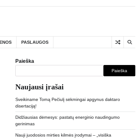
IENOS
PASLAUGOS
Paieška
Paieška
Naujausi įrašai
Sveikiname Tomą Pečiulį sėkmingai apgynus daktaro
disertaciją!
Didžiausias dėmesys: pastatų energinio naudingumo
gerinimas
Nauji juodosios mirties kilmės įrodymai – „visiška