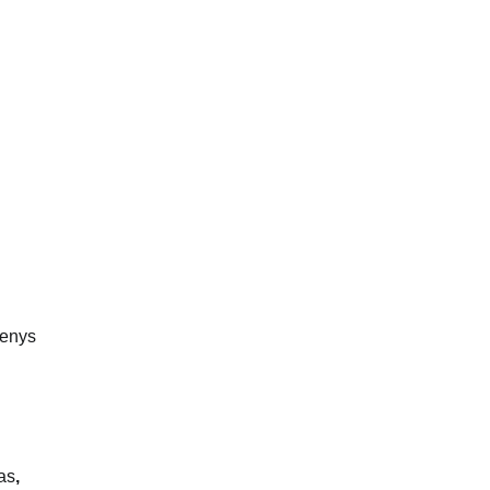
menys
as
,