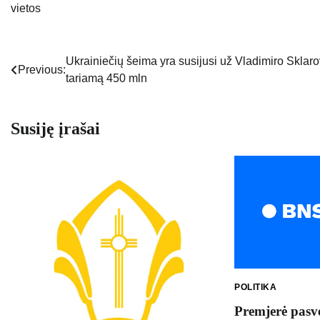
vietos
Ukrainiečių šeima yra susijusi už Vladimiro Sklar
Navigacija
Previous:
tariamą 450 mln
tarp
įrašų
Susiję įrašai
POLITIKA
Premjerė pasv