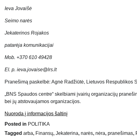
Ieva Jovaišė
Seimo narės
Jekaterinos Rojakos
patarėja komunikacijai
Mob. +370 610 49428
El. p. ieva.jovaise@lrs.lt
Pranešimą paskelbė: Agnė Radžiūtė, Lietuvos Respublikos S
„BNS Spaudos centre“ skelbiami įvairių organizacijų praneši
bei jų atstovaujamos organizacijos.
Nuoroda į informacijos šaltinį
Posted in
POLITIKA
Tagged
arba
,
Finansų
,
Jekaterina
,
narės
,
nėra
,
pranešimas
,