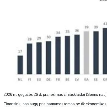
20
26
m.
gegu
žės 26 d. pranešimas žiniasklaidai
(
Seimo nauj
Finansinių paslaugų prieinamumas tampa ne tik ekonomikos, b