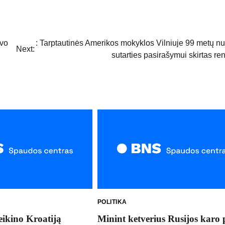
ovo
: Tarptautinės Amerikos mokyklos Vilniuje 99 metų 
Next:
sutarties pasirašymui skirtas re
POLITIKA
eikino Kroatiją
Minint ketverius Rusijos karo 