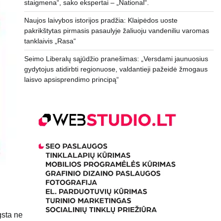
staigmena“, sako ekspertai – „National“.
Naujos laivybos istorijos pradžia: Klaipėdos uoste
pakrikštytas pirmasis pasaulyje žaliuoju vandeniliu varomas
tanklaivis „Rasa“
Seimo Liberalų sąjūdžio pranešimas: „Versdami jaunuosius
gydytojus atidirbti regionuose, valdantieji pažeidė žmogaus
laisvo apsisprendimo principą“
gsta ne