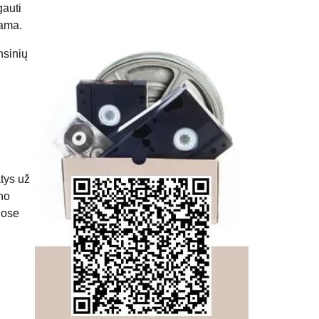
gauti
nama.
nsinių
tys už
no
uose