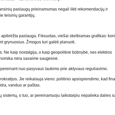
inansinių paslaugų prieinamumas negali likti rekomendacijų ir
 teisinių garantijų.
ai apibrėžta paslauga. Fiksuotas, viešai skelbiamas grafikas: kon
nt grynuosius. Žmogus turi galėti planuoti.
mas. Ne kaip nostalgija, o kaip geopolitinė būtinybė, nes elektros
ekonomika nėra savaime saugesnė.
 – pereinant nuo pasyvaus laukimo prie aktyvaus reguliavimo.
rokratijos. Jie reikalauja vieno: politinio apsisprendimo, kad fin
tra, vanduo ar paštas.
ų sistemų, o tuo, ar pereinamuoju laikotarpiu nepalieka dalies 