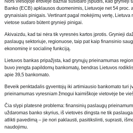
Nors viešojoje erdvėje dažnai susidaro įspūdis, kad grynieji 
Banko (ECB) apklausos duomenimis, Lietuvoje net 54 proc. at
grynaisiais pinigais. Vertinant pagal mokėjimų vertę, Lietuva
vietose sudaro būtent grynieji pinigai.
Akivaizdu, kad tai nėra tik vyresnės kartos įprotis. Grynieji
paslaugų sektoriuje, regionuose, taip pat kaip finansinio saugu
ekonominę ir socialinę funkciją.
Lietuvos bankas pripažįsta, kad grynųjų prieinamumas regi
buvo įrengta papildomų bankomatų, bendras Lietuvos rodiklis
apie 39,5 bankomato.
Beveik penktadalis gyventojų iki artimiausio bankomato turi įv
prieinamumas vyresniam žmogui kaimiškoje vietovėje be viešojo
Čia slypi platesnė problema: finansinių paslaugų prieinamuma
uždaromas banko skyrius, iš vietovės dingsta ne tik paslauga.
atlikti pavedimą – jie nori paklausti, pasitikslinti, suprasti, 
naudojimu.