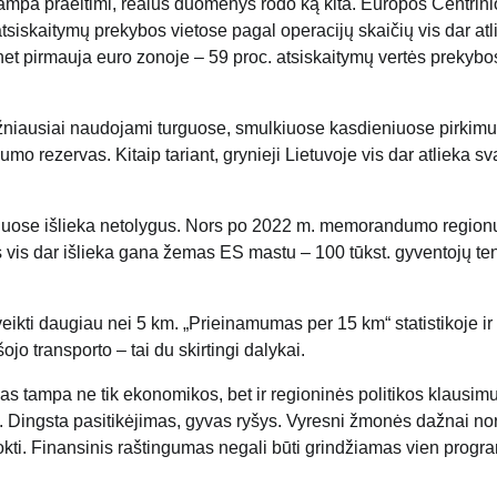
tampa praeitimi, realūs duomenys rodo ką kita. Europos Centrini
siskaitymų prekybos vietose pagal operacijų skaičių vis dar at
 net pirmauja euro zonoje – 59 proc. atsiskaitymų vertės prekybo
 dažniausiai naudojami turguose, smulkiuose kasdieniuose pirkim
mo rezervas. Kitaip tariant, grynieji Lietuvoje vis dar atlieka sv
onuose išlieka netolygus. Nors po 2022 m. memorandumo regio
 vis dar išlieka gana žemas ES mastu – 100 tūkst. gyventojų te
eikti daugiau nei 5 km. „Prieinamumas per 15 km“ statistikoje ir
 transporto – tai du skirtingi dalykai.
s tampa ne tik ekonomikos, bet ir regioninės politikos klausimu
 Dingsta pasitikėjimas, gyvas ryšys. Vyresni žmonės dažnai nori
išmokti. Finansinis raštingumas negali būti grindžiamas vien progr