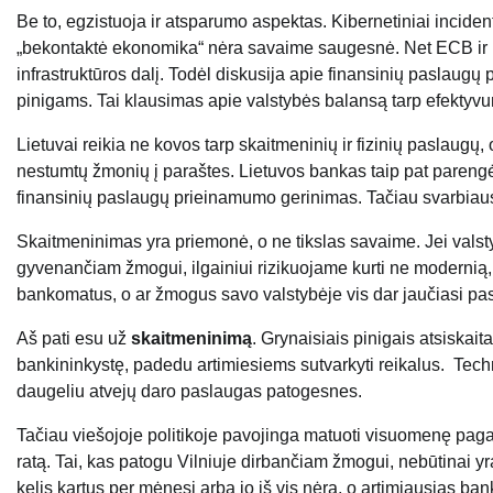
Be to, egzistuoja ir atsparumo aspektas. Kibernetiniai inciden
„bekontaktė ekonomika“ nėra savaime saugesnė. Net ECB ir E
infrastruktūros dalį. Todėl diskusija apie finansinių paslaug
pinigams. Tai klausimas apie valstybės balansą tarp efektyvum
Lietuvai reikia ne kovos tarp skaitmeninių ir fizinių paslau
nestumtų žmonių į paraštes. Lietuvos bankas taip pat parengė 
finansinių paslaugų prieinamumo gerinimas. Tačiau svarbia
Skaitmeninimas yra priemonė, o ne tikslas savaime. Jei valsty
gyvenančiam žmogui, ilgainiui rizikuojame kurti ne modernią, 
bankomatus, o ar žmogus savo valstybėje vis dar jaučiasi pa
Aš pati esu už
skaitmeninimą
. Grynaisiais pinigais atsiskai
bankininkystę, padedu artimiesiems sutvarkyti reikalus. Techn
daugeliu atvejų daro paslaugas patogesnes.
Tačiau viešojoje politikoje pavojinga matuoti visuomenę pag
ratą. Tai, kas patogu Vilniuje dirbančiam žmogui, nebūtinai 
kelis kartus per mėnesį arba jo iš vis nėra, o artimiausias ba