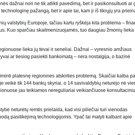
ės dažnai nori ne tik atlikti pavedimą, bet ir pasikonsultuoti ar 
technologinę pažangą, bet ir apie tai, kam ji iš tikrųjų yra priei
ų valstybių Europoje, tačiau kartu ryškėja kita problema – fina
us. Kuo sparčiau skaitmenizuojamės, tuo daugiau žmonių lieka
egionuose lieka jų tėvai ir seneliai. Dažnai – vyresnio amžiaus
yvai ar tiesiog pasiekti bankomatą – nėra nostalgija, o bazinė
minti platesnę regioninės atskirties problemą. Skaičiai kalba pa
 veikė tik 144 bankų skyriai, o 14 savivaldybių neturėjo nė vie
gionuose jau teikiamos nereguliariai veikiančiuose konsultacini
tybė neturėtų remtis prielaida, kad visi piliečiai turi vienodas
odą pasitikėjimą technologijomis. Ypač tai matyti kalbant apie