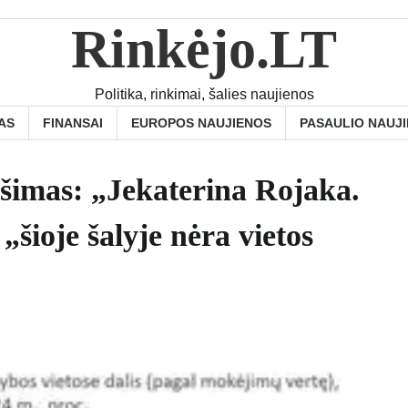
Rinkėjo.LT
Politika, rinkimai, šalies naujienos
AS
FINANSAI
EUROPOS NAUJIENOS
PASAULIO NAUJ
šimas: „Jekaterina Rojaka.
šioje šalyje nėra vietos