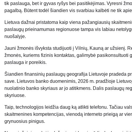
tik paslauga, bet ir gyvas ryšys bei pasitikėjimas. Vyresni žmon
pagalbą. Būtent todėl šiandien vis svarbiau kalbėti ne tik apie 
Lietuva dažnai pristatoma kaip viena pažangiausių skaitmenini
paslaugų prieinamumas regionuose tampa vis labiau netolyg
nuošalyje.
Jauni žmonės išvyksta studijuoti į Vilnių, Kauną ar užsienį. R
žmonės, kuriems fizinis kontaktas, galimybė pasikonsultuoti g
paslauga ir poreikis.
Šiandien finansinių paslaugų geografija Lietuvoje pradeda pri
save. Lietuvos banko duomenimis, 2026 m. pradžioje Lietuvoje
nuolatinio banko skyriaus ar jo atitikmens. Dalis paslaugų re
skyriuose.
Taip, technologijos leidžia daug ką atlikti telefonu. Tačiau vals
skaitmenines kompetencijas, vienodą interneto prieigą ar vien
grynuosius pinigus.