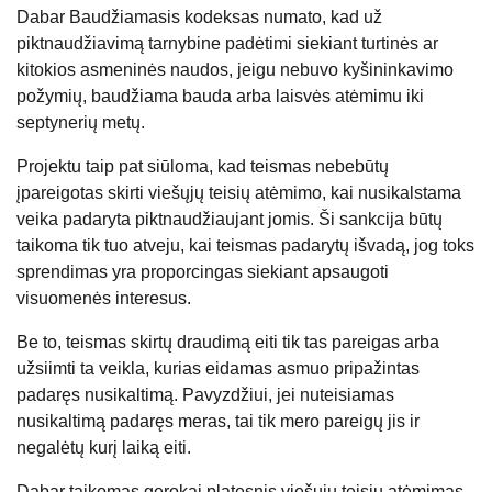
Dabar Baudžiamasis kodeksas numato, kad už
piktnaudžiavimą tarnybine padėtimi siekiant turtinės ar
kitokios asmeninės naudos, jeigu nebuvo kyšininkavimo
požymių, baudžiama bauda arba laisvės atėmimu iki
septynerių metų.
Projektu taip pat siūloma, kad teismas nebebūtų
įpareigotas skirti viešųjų teisių atėmimo, kai nusikalstama
veika padaryta piktnaudžiaujant jomis. Ši sankcija būtų
taikoma tik tuo atveju, kai teismas padarytų išvadą, jog toks
sprendimas yra proporcingas siekiant apsaugoti
visuomenės interesus.
Be to, teismas skirtų draudimą eiti tik tas pareigas arba
užsiimti ta veikla, kurias eidamas asmuo pripažintas
padaręs nusikaltimą. Pavyzdžiui, jei nuteisiamas
nusikaltimą padaręs meras, tai tik mero pareigų jis ir
negalėtų kurį laiką eiti.
Dabar taikomas gerokai platesnis viešųjų teisių atėmimas