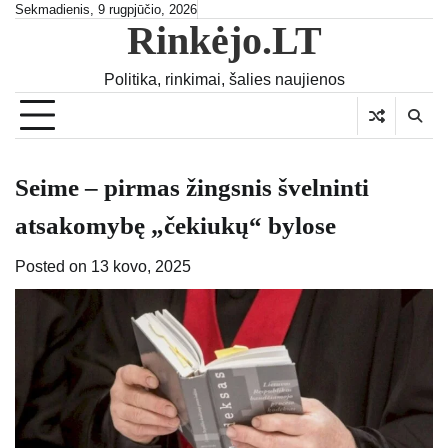
Skip
Sekmadienis, 9 rugpjūčio, 2026
Rinkėjo.LT
to
content
Politika, rinkimai, šalies naujienos
Seime – pirmas žingsnis švelninti
atsakomybę „čekiukų“ bylose
Posted on
13 kovo, 2025