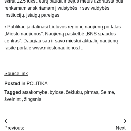
skirta 12,5 tūkst. eurų bauda ir trejus metus uždrausta būti
renkamam ar skiriamam į valstybės ir savivaldybės
institucijų, įstaigų pareigas.
• Publikacija dalinasi Lietuvos regionų naujienų portalas
„Miesto naujienos“. Naujieną paskelbė „BNS spaudos
centras“. Daugiau sau ir savo miestui aktualių naujienų
rasite portale www.miestonaujienos.lt.
Source link
Posted in
POLITIKA
Tagged
atsakomybę
,
bylose
,
čekiukų
,
pirmas
,
Seime
,
švelninti
,
žingsnis
Navigacija
Previous:
Next: