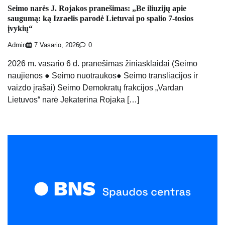
Seimo narės J. Rojakos pranešimas: „Be iliuzijų apie
saugumą: ką Izraelis parodė Lietuvai po spalio 7-tosios
įvykių“
Admin
7 Vasario, 2026
0
2026 m. vasario 6 d. pranešimas žiniasklaidai (Seimo
naujienos ● Seimo nuotraukos● Seimo transliacijos ir
vaizdo įrašai) Seimo Demokratų frakcijos „Vardan
Lietuvos“ narė Jekaterina Rojaka […]