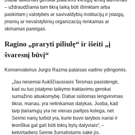
– uždraudžiama tam tikrą laiką būti išrinktam arba
paskirtam į valstybės ar savivaldybių institucijų ir įstaigų,
įmonių ar nevalstybinių organizacijų renkamas ar
skiriamas pareigas.
Ragino „praryti piliulę“ ir išeiti „į
švaresnį būvį“
Konservatorius Jurgis Razma pataisas vadino ydingomis.
„Jau neseniai Aukščiausiasis Teismas pasistengė,
kad su tuo įstatymo taikymo traktavimu gerokai
sumažino atsakomybę. Dabar siūlomas lengvinimas
tikrai, manau, yra netinkamas dalykas. Juoba, kad
tarp įtariamųjų yra ne vienas partijos kolega, net
Seimo narių turbūt yra, kurie buvo tarybos nariai ir
teoriškai gal gali būti tokių bylų dalyviais“, –
ketvirtadienį Seime žurnalistams sakė jis.