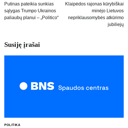
tarp
Putinas pateikia sunkias
Klaipėdos rajonas kūrybiškai
sąlygas Trumpo Ukrainos
minėjo Lietuvos
įrašų
paliaubų planui – „Politico“
nepriklausomybės atkūrimo
jubiliejų
Susiję įrašai
POLITIKA