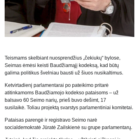
Teismams skelbiant nuosprendžius „čekiukų“ bylose,
Seimas ėmėsi keisti Baudžiamąjį kodeksą, kad būtų
galima politikus švelniau bausti už šiuos nusikaltimus.
Ketvirtadienį parlamentarai po pateikimo pritarė
atitinkamoms Baudžiamojo kodekso pataisoms – už
balsavo 60 Seimo narių, prieš buvo dešimt, 17
susilaikė. Toliau projektą svarstys parlamentiniai komitetai.
Pataisas parengė ir registravo Seimo narė
socialdemokratė Jūratė Zailskienė su grupe parlamentarų.