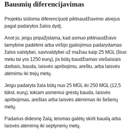
Bausmių diferencijavimas
Projektu siūloma diferencijuoti piktnaudžiavimo atvejus
pagal padarytos žalos dydį.
Anot jo, jeigu pripažįstama, kad asmuo piktnaudžiavo
tarnybine padėtimi arba viršijo įgaliojimus padarydamas
žalos valstybei, savivaldybei už mažiau kaip 25 MGL (šiuo
metu tai yra 1250 eurų), jis būtų baudžiamas viešaisiais
darbais, bauda, laisvės apribojimu, areštu, arba laisvės
atėmimu iki trejų metų.
Jeigu padaryta žala būtų nuo 25 MGL iki 250 MGL (12,5
tūkst. eurų), tokiam asmeniui grėstų bauda, laisvės
apribojimas, areštas arba laisvės atėmimas iki šešerių
metų.
Padarius didesnę žalą, teismas galėtų skirti baudą arba
laisvės atėmimą iki septynerių metų.