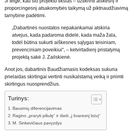
Ji teigė, kad šio projekto tikslas – užtikrinti aiškesnį ir
proporcingesnį atsakomybės taikymą už piktnaudžiavimą
tarnybine padėtimi.
„Dabartinės nuostatos nepakankamai atskiria
atvejus, kada padaroma didelė, kada maža žala,
todėl būtina sukurti aiškesnes sąlygas teisiniam,
prevenciniam poveikiui“, – ketvirtadienį pristatymą
projektą sakė J. Zailskienė.
Anot jos, dabartinis Baudžiamasis kodeksas sukuria
prielaidas skirtingai vertinti nusikalstamą veiką ir priimti
skirtingus nuosprendžius.
Turinys:
Bausmių diferencijavimas
Ragino „praryti piliulę“ ir išeiti „į švaresnį būvį“
M. Sinkevičiaus pavyzdys