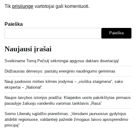
Tik
prisijungę
vartotojai gali komentuoti.
Paieška
Paieška
Naujausi įrašai
Sveikiname Tomą Pečiulį sėkmingai apgynus daktaro disertaciją!
Didžiausias dėmesys: pastatų energinio naudingumo gerinimas
Nauji juodosios mirties kilmės įrodymai – „visiška staigmena“, sako
ekspertai – „National“.
Naujos laivybos istorijos pradžia: Klaipėdos uoste pakrikštytas pirmasis
pasaulyje žaliuoju vandeniliu varomas tanklaivis „Rasa“
Seimo Liberalų sąjūdžio pranešimas: „Versdami jaunuosius gydytojus
atidirbti regionuose, valdantieji pažeidė žmogaus laisvo apsisprendimo
principą“