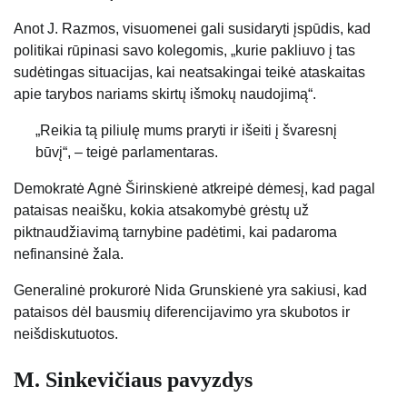
Anot J. Razmos, visuomenei gali susidaryti įspūdis, kad
politikai rūpinasi savo kolegomis, „kurie pakliuvo į tas
sudėtingas situacijas, kai neatsakingai teikė ataskaitas
apie tarybos nariams skirtų išmokų naudojimą“.
„Reikia tą piliulę mums praryti ir išeiti į švaresnį
būvį“, – teigė parlamentaras.
Demokratė Agnė Širinskienė atkreipė dėmesį, kad pagal
pataisas neaišku, kokia atsakomybė grėstų už
piktnaudžiavimą tarnybine padėtimi, kai padaroma
nefinansinė žala.
Generalinė prokurorė Nida Grunskienė yra sakiusi, kad
pataisos dėl bausmių diferencijavimo yra skubotos ir
neišdiskutuotos.
M. Sinkevičiaus pavyzdys