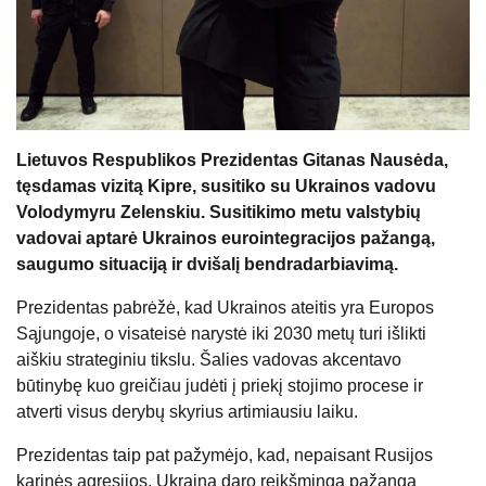
Lietuvos Respublikos Prezidentas Gitanas Nausėda,
tęsdamas vizitą Kipre, susitiko su Ukrainos vadovu
Volodymyru Zelenskiu. Susitikimo metu valstybių
vadovai aptarė Ukrainos eurointegracijos pažangą,
saugumo situaciją ir dvišalį bendradarbiavimą.
Prezidentas pabrėžė, kad Ukrainos ateitis yra Europos
Sąjungoje, o visateisė narystė iki 2030 metų turi išlikti
aiškiu strateginiu tikslu. Šalies vadovas akcentavo
būtinybę kuo greičiau judėti į priekį stojimo procese ir
atverti visus derybų skyrius artimiausiu laiku.
Prezidentas taip pat pažymėjo, kad, nepaisant Rusijos
karinės agresijos, Ukraina daro reikšmingą pažangą