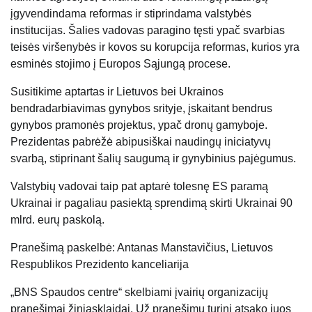
įgyvendindama reformas ir stiprindama valstybės
institucijas. Šalies vadovas paragino tęsti ypač svarbias
teisės viršenybės ir kovos su korupcija reformas, kurios yra
esminės stojimo į Europos Sąjungą procese.
Susitikime aptartas ir Lietuvos bei Ukrainos
bendradarbiavimas gynybos srityje, įskaitant bendrus
gynybos pramonės projektus, ypač dronų gamyboje.
Prezidentas pabrėžė abipusiškai naudingų iniciatyvų
svarbą, stiprinant šalių saugumą ir gynybinius pajėgumus.
Valstybių vadovai taip pat aptarė tolesnę ES paramą
Ukrainai ir pagaliau pasiektą sprendimą skirti Ukrainai 90
mlrd. eurų paskolą.
Pranešimą paskelbė: Antanas Manstavičius, Lietuvos
Respublikos Prezidento kanceliarija
„BNS Spaudos centre“ skelbiami įvairių organizacijų
pranešimai žiniasklaidai. Už pranešimų turinį atsako juos