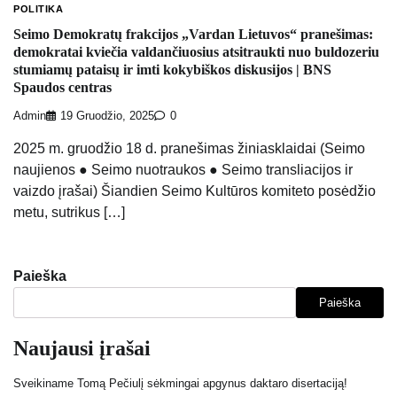
POLITIKA
Seimo Demokratų frakcijos „Vardan Lietuvos“ pranešimas:
demokratai kviečia valdančiuosius atsitraukti nuo buldozeriu
stumiamų pataisų ir imti kokybiškos diskusijos | BNS
Spaudos centras
Admin
19 Gruodžio, 2025
0
2025 m. gruodžio 18 d. pranešimas žiniasklaidai (Seimo
naujienos ● Seimo nuotraukos ● Seimo transliacijos ir
vaizdo įrašai) Šiandien Seimo Kultūros komiteto posėdžio
metu, sutrikus […]
Paieška
Paieška
Naujausi įrašai
Sveikiname Tomą Pečiulį sėkmingai apgynus daktaro disertaciją!