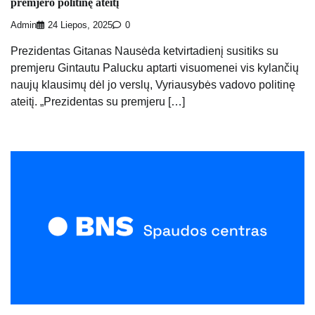
premjero politinę ateitį
Admin
24 Liepos, 2025
0
Prezidentas Gitanas Nausėda ketvirtadienį susitiks su
premjeru Gintautu Palucku aptarti visuomenei vis kylančių
naujų klausimų dėl jo verslų, Vyriausybės vadovo politinę
ateitį. „Prezidentas su premjeru […]