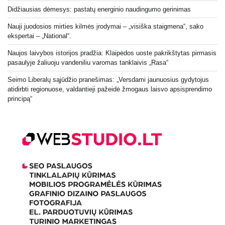
Didžiausias dėmesys: pastatų energinio naudingumo gerinimas
Nauji juodosios mirties kilmės įrodymai – „visiška staigmena“, sako
ekspertai – „National“.
Naujos laivybos istorijos pradžia: Klaipėdos uoste pakrikštytas pirmasis
pasaulyje žaliuoju vandeniliu varomas tanklaivis „Rasa“
Seimo Liberalų sąjūdžio pranešimas: „Versdami jaunuosius gydytojus
atidirbti regionuose, valdantieji pažeidė žmogaus laisvo apsisprendimo
principą“