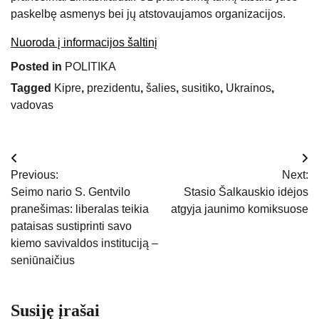
paskelbę asmenys bei jų atstovaujamos organizacijos.
Nuoroda į informacijos šaltinį
Posted in
POLITIKA
Tagged
Kipre
,
prezidentu
,
šalies
,
susitiko
,
Ukrainos
,
vadovas
Navigacija
Previous:
Next:
tarp
Seimo nario S. Gentvilo
Stasio Šalkauskio idėjos
pranešimas: liberalas teikia
atgyja jaunimo komiksuose
įrašų
pataisas sustiprinti savo
kiemo savivaldos instituciją –
seniūnaičius
Susiję įrašai