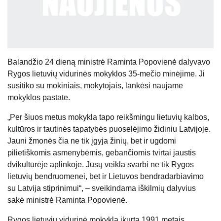
Balandžio 24 dieną ministrė Raminta Popovienė dalyvavo
Rygos lietuvių vidurinės mokyklos 35-mečio minėjime. Ji
susitiko su mokiniais, mokytojais, lankėsi naujame
mokyklos pastate.
„Per šiuos metus mokykla tapo reikšmingu lietuvių kalbos,
kultūros ir tautinės tapatybės puoselėjimo židiniu Latvijoje.
Jauni žmonės čia ne tik įgyja žinių, bet ir ugdomi
pilietiškomis asmenybėmis, gebančiomis tvirtai jaustis
dvikultūrėje aplinkoje. Jūsų veikla svarbi ne tik Rygos
lietuvių bendruomenei, bet ir Lietuvos bendradarbiavimo
su Latvija stiprinimui“, – sveikindama iškilmių dalyvius
sakė ministrė Raminta Popovienė.
Rygos lietuvių vidurinė mokykla įkurta 1991 metais.