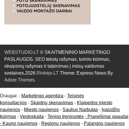
WEBSTUDIO.LT
© SKAITMENINIO MARKETINGO
PASLAUGOS. SEO tekstų rašymas, turinio kūrimas,
straipsnių rašymas ir talpinimas į mūsų valdomas
svetaines.2026
Rinkėjo.LT
Theme: Express News By
Adore Themes
.
Draugai: -
Marketingo agentūra
-
Teisinės
konsultacijos
-
Skaidrių skenavimas
-
Klaipedos miesto
naujienos
-
Miesto naujienos
-
Saulius Narbutas
-
Įvaizdžio
kūrimas
-
Veidoskaita
-
Teniso treniruotės
- Pranešimai spaudai
-
Kauno naujienos
-
Regionų naujienos
-
Palangos naujienos