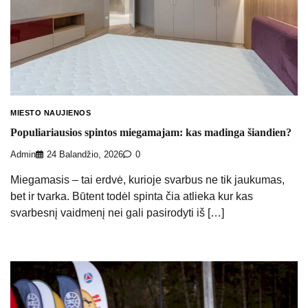
MIESTO NAUJIENOS
Populiariausios spintos miegamajam: kas madinga šiandien?
Admin
24 Balandžio, 2026
0
Miegamasis – tai erdvė, kurioje svarbus ne tik jaukumas,
bet ir tvarka. Būtent todėl spinta čia atlieka kur kas
svarbesnį vaidmenį nei gali pasirodyti iš […]