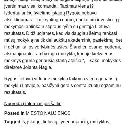
įvertinimas visai komandai. Tapimas viena iš
lyderiaujančių švietimo įstaigų Rygoje nebuvo
atsitiktinumas – tai kryptingo darbo, nuolatinių investicijų į
mokymosi aplinką ir stipraus ryšio su gimtąja Lietuva
rezultatas. Didžiuojamės, kad vis daugiau šeimų renkasi
mūsų mokyklą ne tik dėl aukštų akademinių pasiekimų, bet
ir dėl unikalios vertybinės ašies. Šiandien esame moderni,
atsinaujinanti ir ambicinga mokykla, kurioje kiekvienas
mokinys gauna geriausią startą ateičiai“, – sako mokyklos
direktorė Jolanta Nagle.
Rygos lietuvių vidurinė mokykla laikoma viena geriausių
mokyklų Latvijoje, pasižymi gerais centralizuotų egzaminų
rezultatais.
Nuoroda į informacijos šaltinį
Posted in
MIESTO NAUJIENOS
Tagged
iš
,
įstaigų
,
lietuvių
,
lyderiaujančių
,
mokyklos
,