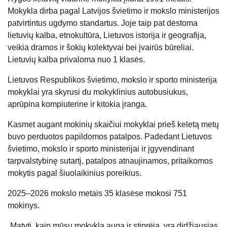
Mokykla dirba pagal Latvijos švietimo ir mokslo ministerijos
patvirtintus ugdymo standartus. Joje taip pat dėstoma
lietuvių kalba, etnokultūra, Lietuvos istorija ir geografija,
veikia dramos ir šokių kolektyvai bei įvairūs būreliai.
Lietuvių kalba privaloma nuo 1 klasės.
Lietuvos Respublikos švietimo, mokslo ir sporto ministerija
mokyklai yra skyrusi du mokyklinius autobusiukus,
aprūpina kompiuterine ir kitokia įranga.
Kasmet augant mokinių skaičiui mokyklai prieš keletą metų
buvo perduotos papildomos patalpos. Padedant Lietuvos
švietimo, mokslo ir sporto ministerijai ir įgyvendinant
tarpvalstybinę sutartį, patalpos atnaujinamos, pritaikomos
mokytis pagal šiuolaikinius poreikius.
2025–2026 mokslo metais 35 klasėse mokosi 751
mokinys.
„Matyti, kaip mūsų mokykla auga ir stiprėja, yra didžiausias