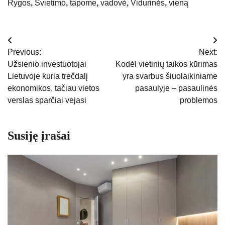
Rygos
,
Švietimo
,
tapome
,
vadovė
,
Vidurinės
,
vieną
Navigacija
Previous:
Next:
tarp
Užsienio investuotojai
Kodėl vietinių taikos kūrimas
Lietuvoje kuria trečdalį
yra svarbus šiuolaikiniame
įrašų
ekonomikos, tačiau vietos
pasaulyje – pasaulinės
verslas sparčiai vejasi
problemos
Susiję įrašai