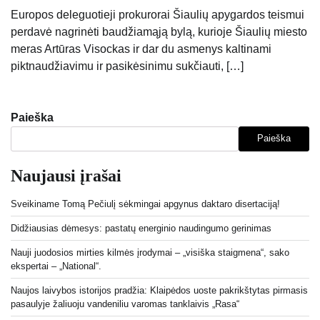
Europos deleguotieji prokurorai Šiaulių apygardos teismui
perdavė nagrinėti baudžiamąją bylą, kurioje Šiaulių miesto
meras Artūras Visockas ir dar du asmenys kaltinami
piktnaudžiavimu ir pasikėsinimu sukčiauti, […]
Paieška
Paieška
Naujausi įrašai
Sveikiname Tomą Pečiulį sėkmingai apgynus daktaro disertaciją!
Didžiausias dėmesys: pastatų energinio naudingumo gerinimas
Nauji juodosios mirties kilmės įrodymai – „visiška staigmena“, sako
ekspertai – „National“.
Naujos laivybos istorijos pradžia: Klaipėdos uoste pakrikštytas pirmasis
pasaulyje žaliuoju vandeniliu varomas tanklaivis „Rasa“