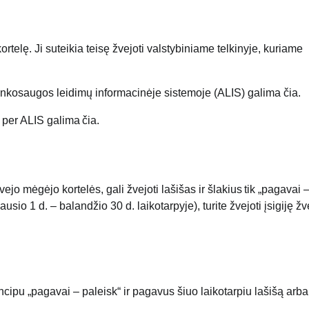
rtelę. Ji suteikia teisę žvejoti valstybiniame telkinyje, kuriame
plinkosaugos leidimų informacinėje sistemoje (ALIS) galima čia.
 per ALIS galima čia.
o mėgėjo kortelės, gali žvejoti lašišas ir šlakius tik „pagavai 
usio 1 d. – balandžio 30 d. laikotarpyje), turite žvejoti įsigiję žv
ncipu „pagavai – paleisk“ ir pagavus šiuo laikotarpiu lašišą arba