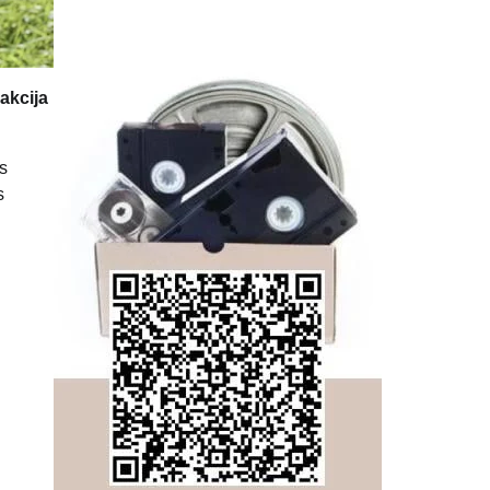
akcija
ns
s