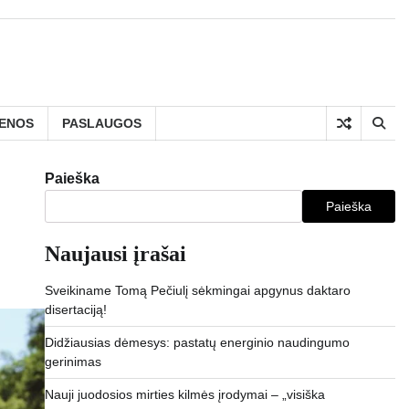
IENOS
PASLAUGOS
Paieška
Paieška
Naujausi įrašai
Sveikiname Tomą Pečiulį sėkmingai apgynus daktaro
disertaciją!
Didžiausias dėmesys: pastatų energinio naudingumo
gerinimas
Nauji juodosios mirties kilmės įrodymai – „visiška