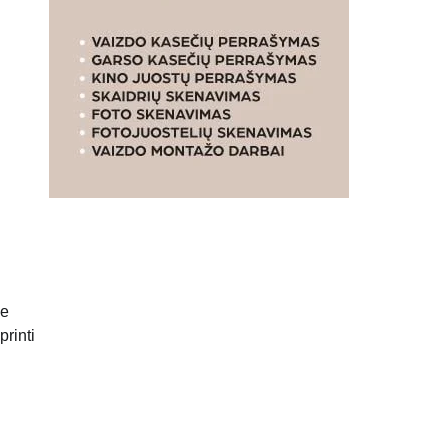
ie
rinti