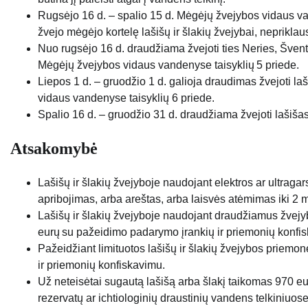
Rugsėjo 16 d. – spalio 15 d. Mėgėjų žvejybos vidaus va
žvejo mėgėjo kortelę lašišų ir šlakių žvejybai, neprikla
Nuo rugsėjo 16 d. draudžiama žvejoti ties Neries, Švento
Mėgėjų žvejybos vidaus vandenyse taisyklių 5 priede.
Liepos 1 d. – gruodžio 1 d. galioja draudimas žvejoti
vidaus vandenyse taisyklių 6 priede.
Spalio 16 d. – gruodžio 31 d. draudžiama žvejoti lašišas 
Atsakomybė
Lašišų ir šlakių žvejyboje naudojant elektros ar ultrag
apribojimas, arba areštas, arba laisvės atėmimas iki 2 
Lašišų ir šlakių žvejyboje naudojant draudžiamus žvej
eurų su pažeidimo padarymo įrankių ir priemonių konfi
Pažeidžiant limituotos lašišų ir šlakių žvejybos priem
ir priemonių konfiskavimu.
Už neteisėtai sugautą lašišą arba šlakį taikomas 970 eu
rezervatų ar ichtiologinių draustinių vandens telkiniuos