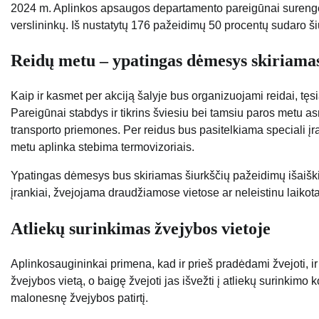
2024 m. Aplinkos apsaugos departamento pareigūnai surengė 
verslininkų. Iš nustatytų 176 pažeidimų 50 procentų sudaro ši
Reidų metu – ypatingas dėmesys skiriamas
Kaip ir kasmet per akciją šalyje bus organizuojami reidai, tęsi
Pareigūnai stabdys ir tikrins šviesiu bei tamsiu paros metu a
transporto priemones. Per reidus bus pasitelkiama speciali į
metu aplinka stebima termovizoriais.
Ypatingas dėmesys bus skiriamas šiurkščių pažeidimų išaiški
įrankiai, žvejojama draudžiamose vietose ar neleistinu laikota
Atliekų surinkimas žvejybos vietoje
Aplinkosaugininkai primena, kad ir prieš pradėdami žvejoti, ir 
žvejybos vietą, o baigę žvejoti jas išvežti į atliekų surinkimo
malonesnę žvejybos patirtį.