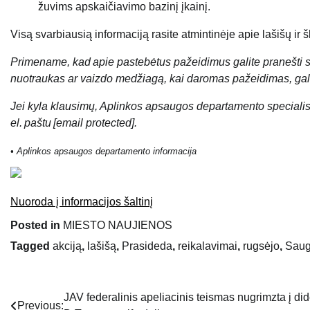
žuvims apskaičiavimo bazinį įkainį.
Visą svarbiausią informaciją rasite atmintinėje apie lašišų ir 
Primename, kad apie pastebėtus pažeidimus galite pranešti s
nuotraukas ar vaizdo medžiagą, kai daromas pažeidimas, gali
Jei kyla klausimų, Aplinkos apsaugos departamento specialis
el. paštu
[email protected]
.
• Aplinkos apsaugos departamento informacija
Nuoroda į informacijos šaltinį
Posted in
MIESTO NAUJIENOS
Tagged
akciją
,
lašišą
,
Prasideda
,
reikalavimai
,
rugsėjo
,
Sau
JAV federalinis apeliacinis teismas nugrimzta į di
Navigacija
Previous: