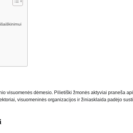
šaiškinimui
snio visuomenės dėmesio. Pilietiški žmonės aktyviai praneša ap
toriai, visuomeninės organizacijos ir žiniasklaida padėjo sustip
i