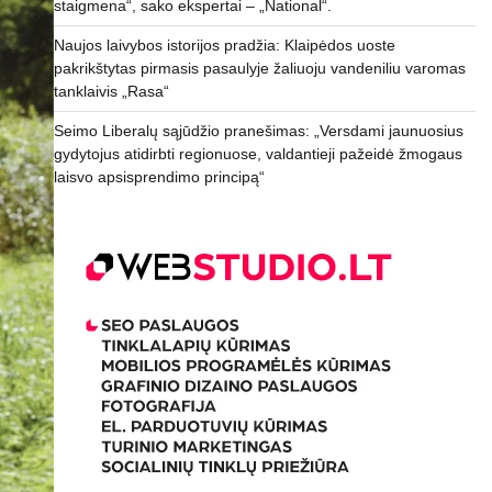
staigmena“, sako ekspertai – „National“.
Naujos laivybos istorijos pradžia: Klaipėdos uoste
pakrikštytas pirmasis pasaulyje žaliuoju vandeniliu varomas
tanklaivis „Rasa“
Seimo Liberalų sąjūdžio pranešimas: „Versdami jaunuosius
gydytojus atidirbti regionuose, valdantieji pažeidė žmogaus
laisvo apsisprendimo principą“