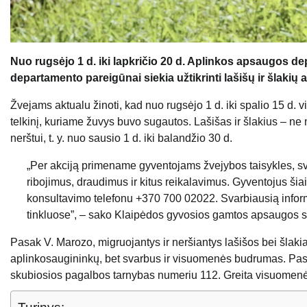
Nuo rugsėjo 1 d. iki lapkričio 20 d. Aplinkos apsaugos d
departamento pareigūnai siekia užtikrinti lašišų ir šlakių 
Žvejams aktualu žinoti, kad nuo rugsėjo 1 d. iki spalio 15 d. v
telkinį, kuriame žuvys buvo sugautos. Lašišas ir šlakius – ne
nerštui, t. y. nuo sausio 1 d. iki balandžio 30 d.
„Per akciją primename gyventojams žvejybos taisykles, sv
ribojimus, draudimus ir kitus reikalavimus. Gyventojus ši
konsultavimo telefonu +370 700 02022. Svarbiausią informa
tinkluose”, – sako Klaipėdos gyvosios gamtos apsaugos s
Pasak V. Marozo, migruojantys ir neršiantys lašišos bei šlakia
aplinkosaugininkų, bet svarbus ir visuomenės budrumas. Pas
skubiosios pagalbos tarnybas numeriu 112. Greita visuomenės