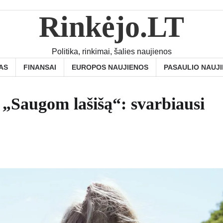
Rinkėjo.LT
Politika, rinkimai, šalies naujienos
AS
FINANSAI
EUROPOS NAUJIENOS
PASAULIO NAUJ
 „Saugom lašišą“: svarbiausi