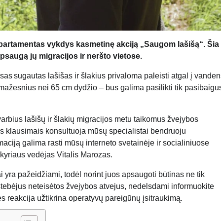
epartamentas vykdys kasmetinę akciją „Saugom lašišą“. Šia 
apsaugą jų migracijos ir neršto vietose.
isas sugautas lašišas ir šlakius privaloma paleisti atgal į vande
 mažesnius nei 65 cm dydžio – bus galima pasilikti tik pasibaigu
arbius lašišų ir šlakių migracijos metu taikomus žvejybos
ais klausimais konsultuoja mūsų specialistai bendruoju
ciją galima rasti mūsų interneto svetainėje ir socialiniuose
kyriaus vedėjas Vitalis Marozas.
i yra pažeidžiami, todėl norint juos apsaugoti būtinas ne tik
tebėjus neteisėtos žvejybos atvejus, nedelsdami informuokite
 reakcija užtikrina operatyvų pareigūnų įsitraukimą.