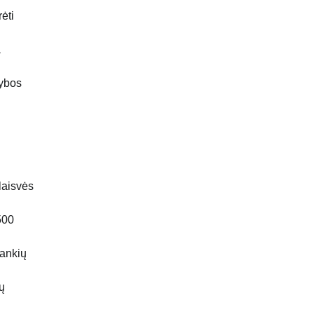
ėti
a
jybos
laisvės
500
rankių
ų