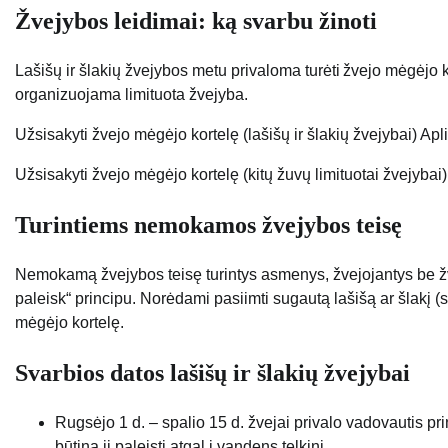
Žvejybos leidimai: ką svarbu žinoti
Lašišų ir šlakių žvejybos metu privaloma turėti žvejo mėgėjo ko
organizuojama limituota žvejyba.
Užsisakyti žvejo mėgėjo kortelę (lašišų ir šlakių žvejybai) A
Užsisakyti žvejo mėgėjo kortelę (kitų žuvų limituotai žvejybai)
Turintiems nemokamos žvejybos teisę
Nemokamą žvejybos teisę turintys asmenys, žvejojantys be žvej
paleisk“ principu. Norėdami pasiimti sugautą lašišą ar šlakį (sa
mėgėjo kortelę.
Svarbios datos lašišų ir šlakių žvejybai
Rugsėjo 1 d. – spalio 15 d. žvejai privalo vadovautis pri
būtina jį paleisti atgal į vandens telkinį.