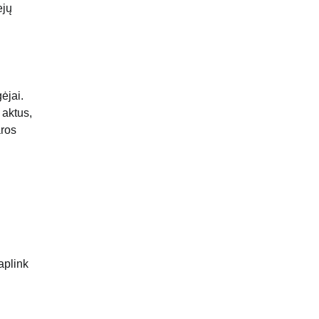
ejų
ėjai.
 aktus,
aros
aplink