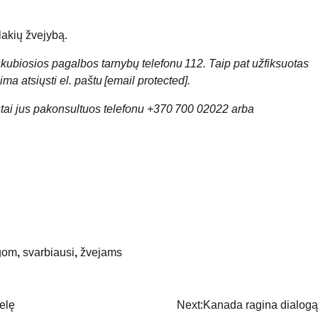
šlakių žvejybą.
kubiosios pagalbos tarnybų telefonu 112. Taip pat užfiksuotas
ma atsiųsti el. paštu
[email protected]
.
tai jus pakonsultuos telefonu +370 700 02022 arba
gom
,
svarbiausi
,
žvejams
delę
Next:
Kanada ragina dialogą