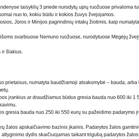
ndenyse taisyklių 3 priede nurodytų upių ruožuose privaloma tur
usomai nuo to, kokiu būdu ir kokios žuvys žvejojamos.
sios, Jūros ir Minijos pagrindinių intakų žiotimis, kaip numatyt
 lašišoms svarbiuose Nemuno ruožuose, nurodytuose Mėgėjų žve
ir šlakius.
arso prietaisus, numatyta baudžiamoji atsakomybė – bauda, arba 
metų.
ybos įrankius ar draudžiamus būdus gresia bauda nuo 600 iki 1 
skavimu.
ones gresia bauda nuo 250 iki 550 eurų su pažeidimo padarymo į
rų žalos apskaičiavimo bazinis įkainis. Padarytos žalos gamtini
e atlyginimo dydis skaičiuojamas taikant trigubą padarytos žalos