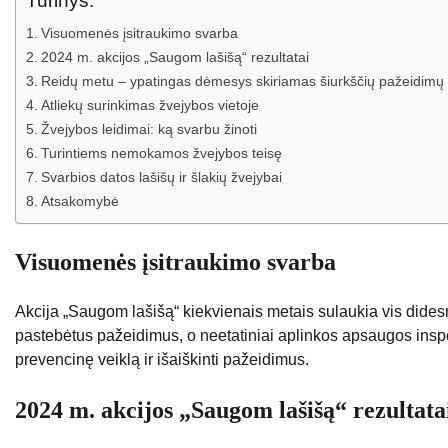
Turinys:
Visuomenės įsitraukimo svarba
2024 m. akcijos „Saugom lašišą“ rezultatai
Reidų metu – ypatingas dėmesys skiriamas šiurkščių pažeidimų i
Atliekų surinkimas žvejybos vietoje
Žvejybos leidimai: ką svarbu žinoti
Turintiems nemokamos žvejybos teisę
Svarbios datos lašišų ir šlakių žvejybai
Atsakomybė
Visuomenės įsitraukimo svarba
Akcija „Saugom lašišą“ kiekvienais metais sulaukia vis dide
pastebėtus pažeidimus, o neetatiniai aplinkos apsaugos inspek
prevencinę veiklą ir išaiškinti pažeidimus.
2024 m. akcijos „Saugom lašišą“ rezultata