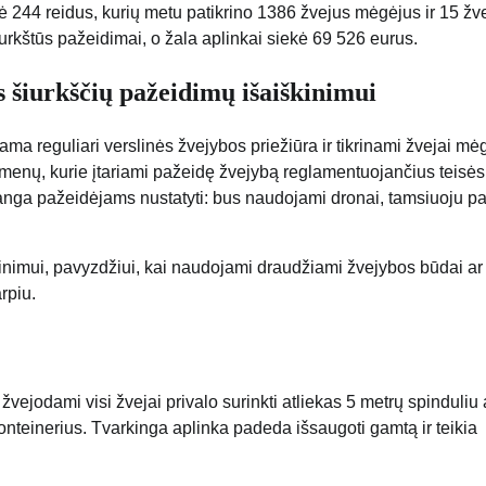
244 reidus, kurių metu patikrino 1386 žvejus mėgėjus ir 15 žv
urkštūs pažeidimai, o žala aplinkai siekė 69 526 eurus.
 šiurkščių pažeidimų išaiškinimui
ama reguliari verslinės žvejybos priežiūra ir tikrinami žvejai mėg
smenų, kurie įtariami pažeidę žvejybą reglamentuojančius teisės
ranga pažeidėjams nustatyti: bus naudojami dronai, tamsiuoju p
nimui, pavyzdžiui, kai naudojami draudžiami žvejybos būdai ar
rpiu.
žvejodami visi žvejai privalo surinkti atliekas 5 metrų spinduliu 
 konteinerius. Tvarkinga aplinka padeda išsaugoti gamtą ir teikia