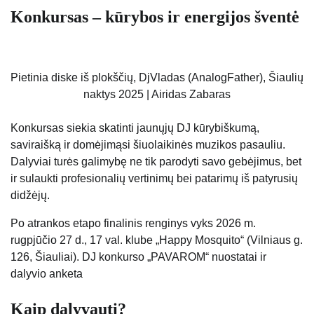
Konkursas – kūrybos ir energijos šventė
Pietinia diske iš plokščių, DjVladas (AnalogFather), Šiaulių
naktys 2025 | Airidas Zabaras
Konkursas siekia skatinti jaunųjų DJ kūrybiškumą,
saviraišką ir domėjimąsi šiuolaikinės muzikos pasauliu.
Dalyviai turės galimybę ne tik parodyti savo gebėjimus, bet
ir sulaukti profesionalių vertinimų bei patarimų iš patyrusių
didžėjų.
Po atrankos etapo finalinis renginys vyks 2026 m.
rugpjūčio 27 d., 17 val. klube „Happy Mosquito“ (Vilniaus g.
126, Šiauliai). DJ konkurso „PAVAROM“ nuostatai ir
dalyvio anketa
Kaip dalyvauti?