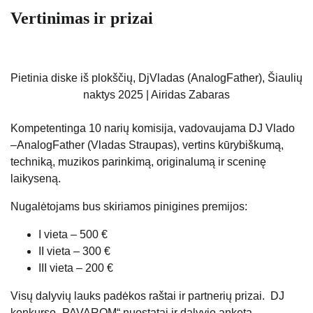
Vertinimas ir prizai
Pietinia diske iš plokščių, DjVladas (AnalogFather), Šiaulių
naktys 2025 | Airidas Zabaras
Kompetentinga 10 narių komisija, vadovaujama DJ Vlado
–AnalogFather (Vladas Straupas), vertins kūrybiškumą,
techniką, muzikos parinkimą, originalumą ir sceninę
laikyseną.
Nugalėtojams bus skiriamos pinigines premijos:
I vieta – 500 €
II vieta – 300 €
III vieta – 200 €
Visų dalyvių lauks padėkos raštai ir partnerių prizai. DJ
konkurso „PAVAROM“ nuostatai ir dalyvio anketa