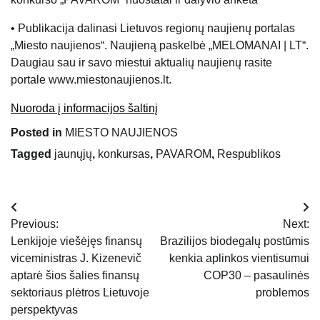
• Publikacija dalinasi Lietuvos regionų naujienų portalas
„Miesto naujienos“. Naujieną paskelbė „MELOMANAI | LT“.
Daugiau sau ir savo miestui aktualių naujienų rasite
portale www.miestonaujienos.lt.
Nuoroda į informacijos šaltinį
Posted in
MIESTO NAUJIENOS
Tagged
jaunųjų
,
konkursas
,
PAVAROM
,
Respublikos
Navigacija
Previous:
Next:
tarp
Lenkijoje viešėjęs finansų
Brazilijos biodegalų postūmis
viceministras J. Kizenevič
kenkia aplinkos vientisumui
įrašų
aptarė šios šalies finansų
COP30 – pasaulinės
sektoriaus plėtros Lietuvoje
problemos
perspektyvas