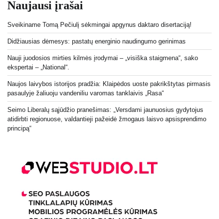
Naujausi įrašai
Sveikiname Tomą Pečiulį sėkmingai apgynus daktaro disertaciją!
Didžiausias dėmesys: pastatų energinio naudingumo gerinimas
Nauji juodosios mirties kilmės įrodymai – „visiška staigmena“, sako
ekspertai – „National“.
Naujos laivybos istorijos pradžia: Klaipėdos uoste pakrikštytas pirmasis
pasaulyje žaliuoju vandeniliu varomas tanklaivis „Rasa“
Seimo Liberalų sąjūdžio pranešimas: „Versdami jaunuosius gydytojus
atidirbti regionuose, valdantieji pažeidė žmogaus laisvo apsisprendimo
principą“