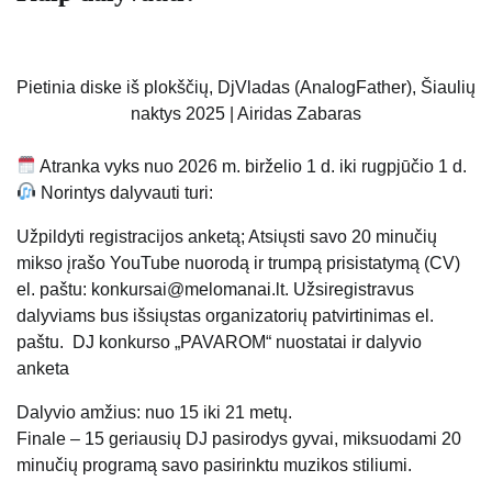
Pietinia diske iš plokščių, DjVladas (AnalogFather), Šiaulių
naktys 2025 | Airidas Zabaras
Atranka vyks nuo 2026 m. birželio 1 d. iki rugpjūčio 1 d.
Norintys dalyvauti turi:
Užpildyti registracijos anketą; Atsiųsti savo 20 minučių
mikso įrašo YouTube nuorodą ir trumpą prisistatymą (CV)
el. paštu: konkursai@melomanai.lt. Užsiregistravus
dalyviams bus išsiųstas organizatorių patvirtinimas el.
paštu. DJ konkurso „PAVAROM“ nuostatai ir dalyvio
anketa
Dalyvio amžius: nuo 15 iki 21 metų.
Finale – 15 geriausių DJ pasirodys gyvai, miksuodami 20
minučių programą savo pasirinktu muzikos stiliumi.