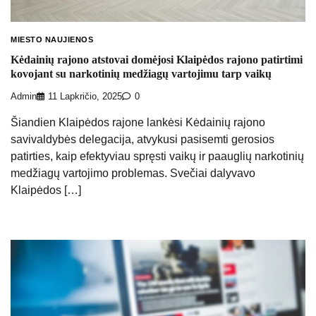
MIESTO NAUJIENOS
Kėdainių rajono atstovai domėjosi Klaipėdos rajono patirtimi
kovojant su narkotinių medžiagų vartojimu tarp vaikų
Admin
11 Lapkričio, 2025
0
Šiandien Klaipėdos rajone lankėsi Kėdainių rajono
savivaldybės delegacija, atvykusi pasisemti gerosios
patirties, kaip efektyviau spręsti vaikų ir paauglių narkotinių
medžiagų vartojimo problemas. Svečiai dalyvavo
Klaipėdos […]