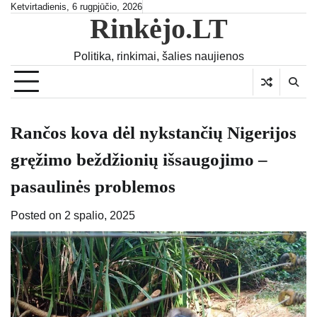
Skip
Ketvirtadienis, 6 rugpjūčio, 2026
Rinkėjo.LT
to
content
Politika, rinkimai, šalies naujienos
Rančos kova dėl nykstančių Nigerijos
gręžimo beždžionių išsaugojimo –
pasaulinės problemos
Posted on
2 spalio, 2025