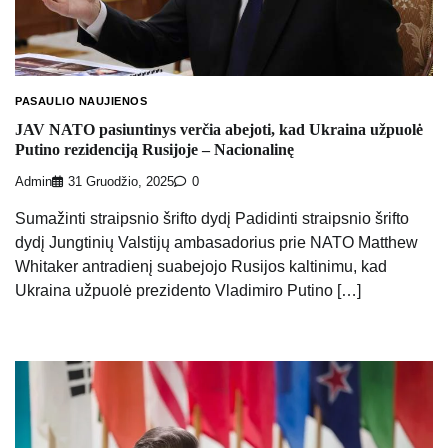
PASAULIO NAUJIENOS
JAV NATO pasiuntinys verčia abejoti, kad Ukraina užpuolė
Putino rezidenciją Rusijoje – Nacionalinę
Admin
31 Gruodžio, 2025
0
Sumažinti straipsnio šrifto dydį Padidinti straipsnio šrifto
dydį Jungtinių Valstijų ambasadorius prie NATO Matthew
Whitaker antradienį suabejojo ​​Rusijos kaltinimu, kad
Ukraina užpuolė prezidento Vladimiro Putino […]