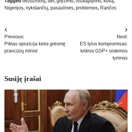
Tagged
beždžionių
,
dėl
,
gręžimo
,
išsaugojimo
,
kovą
,
Nigerijos
,
nykstančių
,
pasaulinės
,
problemos
,
Rančos
Navigacija
Previous:
Next:
tarp
Piktas opozicija kelia grėsmę
ES tylus kompromisas:
prancūzų minist
kritinis GSP+ sistemos
įrašų
tyrimas
Susiję įrašai