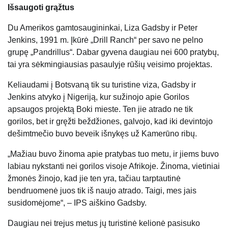
Išsaugoti grąžtus
Du Amerikos gamtosaugininkai, Liza Gadsby ir Peter
Jenkins, 1991 m. Įkūrė „Drill Ranch“ per savo ne pelno
grupę „Pandrillus“. Dabar gyvena daugiau nei 600 pratybų,
tai yra sėkmingiausias pasaulyje rūšių veisimo projektas.
Keliaudami į Botsvaną tik su turistine viza, Gadsby ir
Jenkins atvyko į Nigeriją, kur sužinojo apie Gorilos
apsaugos projektą Boki mieste. Ten jie atrado ne tik
gorilos, bet ir gręžti beždžiones, galvojo, kad iki devintojo
dešimtmečio buvo beveik išnykęs už Kamerūno ribų.
„Mažiau buvo žinoma apie pratybas tuo metu, ir jiems buvo
labiau nykstanti nei gorilos visoje Afrikoje. Žinoma, vietiniai
žmonės žinojo, kad jie ten yra, tačiau tarptautinė
bendruomenė juos tik iš naujo atrado. Taigi, mes jais
susidomėjome“, – IPS aiškino Gadsby.
Daugiau nei trejus metus jų turistinė kelionė pasisuko