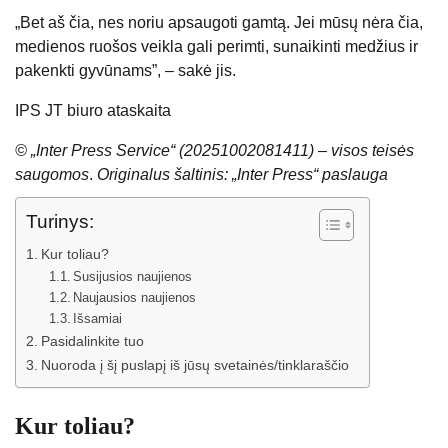
„Bet aš čia, nes noriu apsaugoti gamtą. Jei mūsų nėra čia,
medienos ruošos veikla gali perimti, sunaikinti medžius ir
pakenkti gyvūnams”, – sakė jis.
IPS JT biuro ataskaita
© „Inter Press Service“ (20251002081411) – visos teisės
saugomos
.
Originalus šaltinis: „Inter Press“ paslauga
Turinys:
Kur toliau?
Susijusios naujienos
Naujausios naujienos
Išsamiai
Pasidalinkite tuo
Nuoroda į šį puslapį iš jūsų svetainės/tinklaraščio
Kur toliau?