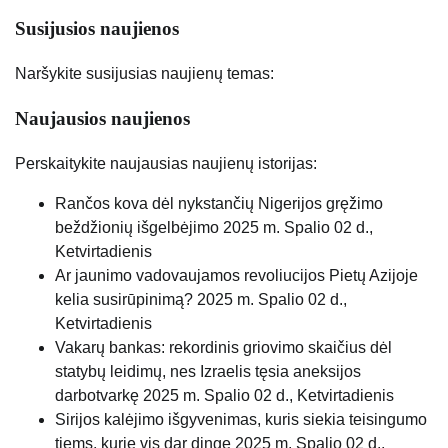
Susijusios naujienos
Naršykite susijusias naujienų temas:
Naujausios naujienos
Perskaitykite naujausias naujienų istorijas:
Rančos kova dėl nykstančių Nigerijos gręžimo
beždžionių išgelbėjimo
2025 m. Spalio 02 d.,
Ketvirtadienis
Ar jaunimo vadovaujamos revoliucijos Pietų Azijoje
kelia susirūpinimą?
2025 m. Spalio 02 d.,
Ketvirtadienis
Vakarų bankas: rekordinis griovimo skaičius dėl
statybų leidimų, nes Izraelis tęsia aneksijos
darbotvarkę
2025 m. Spalio 02 d., Ketvirtadienis
Sirijos kalėjimo išgyvenimas, kuris siekia teisingumo
tiems, kurie vis dar dingę
2025 m. Spalio 02 d.,