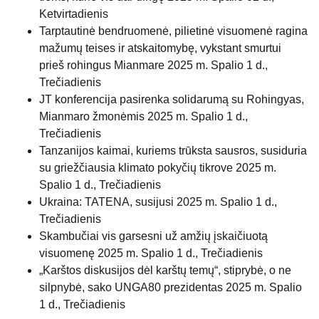
Ketvirtadienis
Tarptautinė bendruomenė, pilietinė visuomenė ragina
mažumų teises ir atskaitomybę, vykstant smurtui
prieš rohingus Mianmare
2025 m. Spalio 1 d.,
Trečiadienis
JT konferencija pasirenka solidarumą su Rohingyas,
Mianmaro žmonėmis
2025 m. Spalio 1 d.,
Trečiadienis
Tanzanijos kaimai, kuriems trūksta sausros, susiduria
su griežčiausia klimato pokyčių tikrove
2025 m.
Spalio 1 d., Trečiadienis
Ukraina: TATENA, susijusi
2025 m. Spalio 1 d.,
Trečiadienis
Skambučiai vis garsesni už amžių įskaičiuotą
visuomenę
2025 m. Spalio 1 d., Trečiadienis
„Karštos diskusijos dėl karštų temų“, stiprybė, o ne
silpnybė, sako UNGA80 prezidentas
2025 m. Spalio
1 d., Trečiadienis