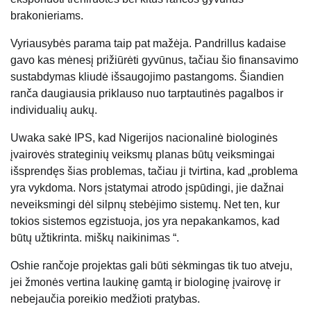
brakonieriams.
Vyriausybės parama taip pat mažėja. Pandrillus kadaise
gavo kas mėnesį prižiūrėti gyvūnus, tačiau šio finansavimo
sustabdymas kliudė išsaugojimo pastangoms. Šiandien
ranča daugiausia priklauso nuo tarptautinės pagalbos ir
individualių aukų.
Uwaka sakė IPS, kad Nigerijos nacionalinė biologinės
įvairovės strateginių veiksmų planas būtų veiksmingai
išsprendęs šias problemas, tačiau ji tvirtina, kad „problema
yra vykdoma. Nors įstatymai atrodo įspūdingi, jie dažnai
neveiksmingi dėl silpnų stebėjimo sistemų. Net ten, kur
tokios sistemos egzistuoja, jos yra nepakankamos, kad
būtų užtikrinta. miškų naikinimas “.
Oshie rančoje projektas gali būti sėkmingas tik tuo atveju,
jei žmonės vertina laukinę gamtą ir biologinę įvairovę ir
nebejaučia poreikio medžioti pratybas.