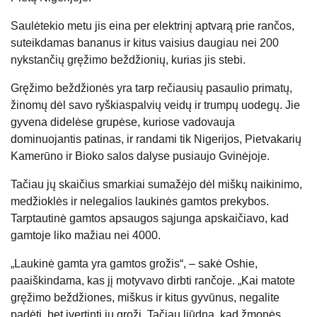
Saulėtekio metu jis eina per elektrinį aptvarą prie rančos,
suteikdamas bananus ir kitus vaisius daugiau nei 200
nykstančių gręžimo beždžionių, kurias jis stebi.
Gręžimo beždžionės yra tarp rečiausių pasaulio primatų,
žinomų dėl savo ryškiaspalvių veidų ir trumpų uodegų. Jie
gyvena didelėse grupėse, kuriose vadovauja
dominuojantis patinas, ir randami tik Nigerijos, Pietvakarių
Kamerūno ir Bioko salos dalyse pusiaujo Gvinėjoje.
Tačiau jų skaičius smarkiai sumažėjo dėl miškų naikinimo,
medžioklės ir nelegalios laukinės gamtos prekybos.
Tarptautinė gamtos apsaugos sąjunga apskaičiavo, kad
gamtoje liko mažiau nei 4000.
„Laukinė gamta yra gamtos grožis“, – sakė Oshie,
paaiškindama, kas jį motyvavo dirbti rančoje. „Kai matote
gręžimo beždžiones, miškus ir kitus gyvūnus, negalite
padėti, bet įvertinti jų grožį. Tačiau liūdna, kad žmonės