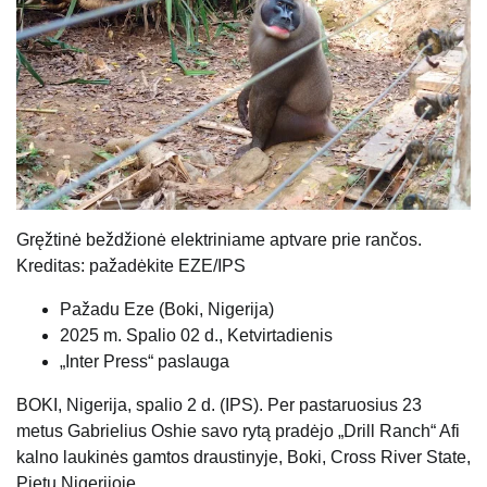
Gręžtinė beždžionė elektriniame aptvare prie rančos.
Kreditas: pažadėkite EZE/IPS
Pažadu Eze (
Boki, Nigerija
)
2025 m. Spalio 02 d., Ketvirtadienis
„Inter Press“ paslauga
BOKI, Nigerija, spalio 2 d. (IPS). Per pastaruosius 23
metus Gabrielius Oshie savo rytą pradėjo „Drill Ranch“ Afi
kalno laukinės gamtos draustinyje, Boki, Cross River State,
Pietų Nigerijoje.