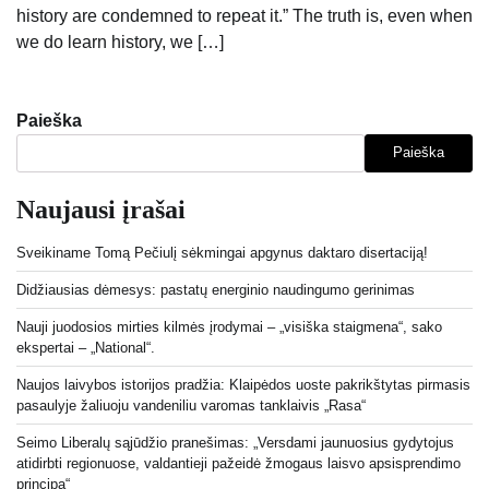
history are condemned to repeat it.” The truth is, even when
we do learn history, we […]
Paieška
Paieška
Naujausi įrašai
Sveikiname Tomą Pečiulį sėkmingai apgynus daktaro disertaciją!
Didžiausias dėmesys: pastatų energinio naudingumo gerinimas
Nauji juodosios mirties kilmės įrodymai – „visiška staigmena“, sako
ekspertai – „National“.
Naujos laivybos istorijos pradžia: Klaipėdos uoste pakrikštytas pirmasis
pasaulyje žaliuoju vandeniliu varomas tanklaivis „Rasa“
Seimo Liberalų sąjūdžio pranešimas: „Versdami jaunuosius gydytojus
atidirbti regionuose, valdantieji pažeidė žmogaus laisvo apsisprendimo
principą“