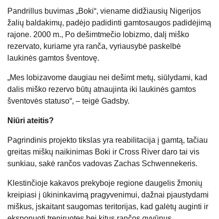
Pandrillus buvimas „Boki“, viename didžiausių Nigerijos
žalių baldakimų, padėjo padidinti gamtosaugos padidėjimą
rajone. 2000 m., Po dešimtmečio lobizmo, dalį miško
rezervato, kuriame yra ranča, vyriausybė paskelbė
laukinės gamtos šventovę.
„Mes lobizavome daugiau nei dešimt metų, siūlydami, kad
dalis miško rezervo būtų atnaujinta iki laukinės gamtos
šventovės statuso“, – teigė Gadsby.
Niūri ateitis?
Pagrindinis projekto tikslas yra reabilitacija į gamtą, tačiau
greitas miškų naikinimas Boki ir Cross River daro tai vis
sunkiau, sakė rančos vadovas Zachas Schwennekeris.
Klestinčioje kakavos prekyboje regione daugelis žmonių
kreipiasi į ūkininkavimą pragyvenimui, dažnai pjaustydami
miškus, įskaitant saugomas teritorijas, kad galėtų auginti ir
eksponuoti treniruotes bei kitus rančos gyvūnus