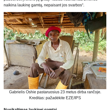
naikina laukinę gamtą, nepaisant jos svarbos“.
Gabrielis Oshie pastaruosius 23 metus dirba rančoje.
Kreditas: pažadėkite EZE/IPS
Nusikaltimas laukinei gamtai