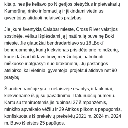
kitaip, nes jie keliavo po Nigerijos pietryčius ir pietvakarių
Kamerūną, rinko informaciją ir įtikindami vietinius
gyventojus atiduoti nelaisvės pratybas.
Jie įkūrė šventyklą Calabar mieste, Cross River valstijos
sostinėje, vėliau išplėsdami ją į natūralią buveinę Boki
mieste. Jie glaudžiai bendradarbiavo su 18 „Boki“
bendruomenių, kurių kiekvienas prisidėjo prie reindžerių,
kurie dažnai būdavo buvę medžiotojai, patruliuoti
miškuose ir atgrasyti nuo brakonierių. Jų pastangos
atsipirko, kai vietiniai gyventojai projektui atidavė net 90
pratybų.
Šiandien rančoje yra ir nelaisvėje esantys, ir laukiniai,
kiekviename iš jų su pavadinimu ir tatuiruočių numeriu.
Kartu su treniruotėmis jis rūpinasi 27 šimpanzėmis,
minkšto apvalkalo vėžliu ir 29 Afrikos pilkomis papūgomis,
konfiskuotais iš prekeivių prekeivių 2021 m. 2024 m. 2024
m. Buvo išleistos 25 papūgos.