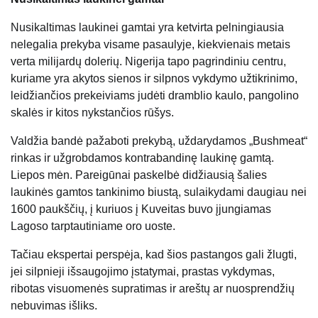
Nusikaltimas laukinei gamtai yra ketvirta pelningiausia
nelegalia prekyba visame pasaulyje, kiekvienais metais
verta milijardų dolerių. Nigerija tapo pagrindiniu centru,
kuriame yra akytos sienos ir silpnos vykdymo užtikrinimo,
leidžiančios prekeiviams judėti dramblio kaulo, pangolino
skalės ir kitos nykstančios rūšys.
Valdžia bandė pažaboti prekybą, uždarydamos „Bushmeat“
rinkas ir užgrobdamos kontrabandinę laukinę gamtą.
Liepos mėn. Pareigūnai paskelbė didžiausią šalies
laukinės gamtos tankinimo biustą, sulaikydami daugiau nei
1600 paukščių, į kuriuos į Kuveitas buvo įjungiamas
Lagoso tarptautiniame oro uoste.
Tačiau ekspertai perspėja, kad šios pastangos gali žlugti,
jei silpnieji išsaugojimo įstatymai, prastas vykdymas,
ribotas visuomenės supratimas ir areštų ar nuosprendžių
nebuvimas išliks.