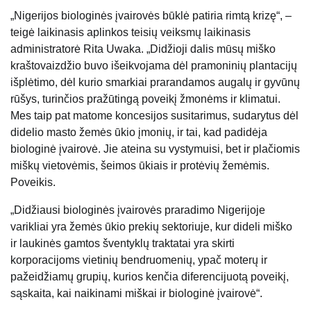
„Nigerijos biologinės įvairovės būklė patiria rimtą krizę“, –
teigė laikinasis aplinkos teisių veiksmų laikinasis
administratorė Rita Uwaka. „Didžioji dalis mūsų miško
kraštovaizdžio buvo išeikvojama dėl pramoninių plantacijų
išplėtimo, dėl kurio smarkiai prarandamos augalų ir gyvūnų
rūšys, turinčios pražūtingą poveikį žmonėms ir klimatui.
Mes taip pat matome koncesijos susitarimus, sudarytus dėl
didelio masto žemės ūkio įmonių, ir tai, kad padidėja
biologinė įvairovė. Jie ateina su vystymuisi, bet ir plačiomis
miškų vietovėmis, šeimos ūkiais ir protėvių žemėmis.
Poveikis.
„Didžiausi biologinės įvairovės praradimo Nigerijoje
varikliai yra žemės ūkio prekių sektoriuje, kur dideli miško
ir laukinės gamtos šventyklų traktatai yra skirti
korporacijoms vietinių bendruomenių, ypač moterų ir
pažeidžiamų grupių, kurios kenčia diferencijuotą poveikį,
sąskaita, kai naikinami miškai ir biologinė įvairovė“.