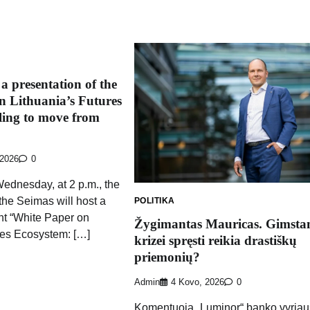
 a presentation of the
n Lithuania’s Futures
ling to move from
 2026
0
ednesday, at 2 p.m., the
 the Seimas will host a
POLITIKA
nt “White Paper on
Žygimantas Mauricas. Gimst
res Ecosystem: […]
krizei spręsti reikia drastiškų
priemonių?
Admin
4 Kovo, 2026
0
Komentuoja „Luminor“ banko vyriau