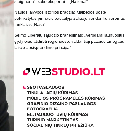
staigmena“, sako ekspertai – „National“.
Naujos laivybos istorijos pradžia: Klaipėdos uoste
pakrikštytas pirmasis pasaulyje žaliuoju vandeniliu varomas
tanklaivis „Rasa“
Seimo Liberalų sąjūdžio pranešimas: „Versdami jaunuosius
gydytojus atidirbti regionuose, valdantieji pažeidė žmogaus
laisvo apsisprendimo principą“