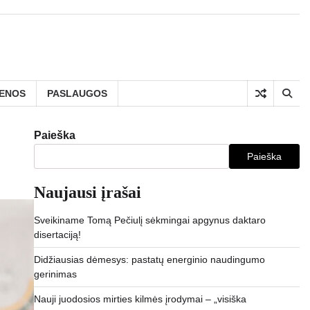
IENOS
PASLAUGOS
Paieška
Paieška
Naujausi įrašai
Sveikiname Tomą Pečiulį sėkmingai apgynus daktaro
disertaciją!
Didžiausias dėmesys: pastatų energinio naudingumo
gerinimas
Nauji juodosios mirties kilmės įrodymai – „visiška