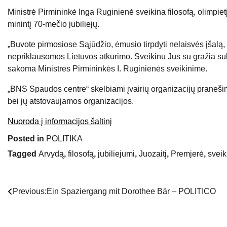
Ministrė Pirmininkė Inga Ruginienė sveikina filosofą, olimpiet
minintį 70-mečio jubiliejų.
„Buvote pirmosiose Sąjūdžio, ėmusio tirpdyti nelaisvės įšalą, gre
nepriklausomos Lietuvos atkūrimo. Sveikinu Jus su gražia sukak
sakoma Ministrės Pirmininkės I. Ruginienės sveikinime.
„BNS Spaudos centre“ skelbiami įvairių organizacijų praneši
bei jų atstovaujamos organizacijos.
Nuoroda į informacijos šaltinį
Posted in
POLITIKA
Tagged
Arvydą
,
filosofą
,
jubiliejumi
,
Juozaitį
,
Premjerė
,
sveik
Previous:
Ein Spaziergang mit Dorothee Bär – POLITICO
Navigacija
tarp