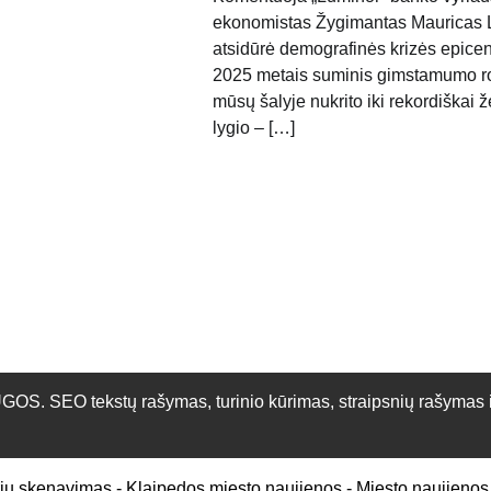
ekonomistas Žygimantas Mauricas 
atsidūrė demografinės krizės epicen
2025 metais suminis gimstamumo ro
mūsų šalyje nukrito iki rekordiškai 
lygio – […]
O tekstų rašymas, turinio kūrimas, straipsnių rašymas ir 
rių skenavimas
-
Klaipedos miesto naujienos
-
Miesto naujienos