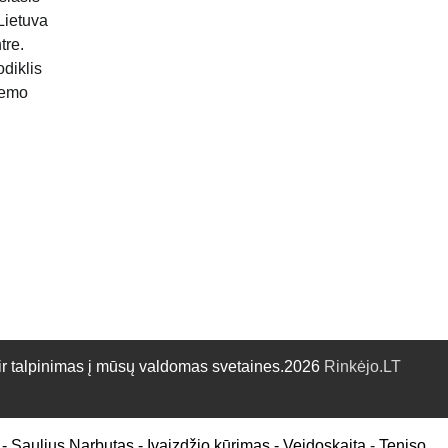
Lietuva
tre.
diklis
žemo
talpinimas į mūsų valdomas svetaines.2026
Rinkėjo.LT
-
Saulius Narbutas
-
Įvaizdžio kūrimas
-
Veidoskaita
-
Teniso