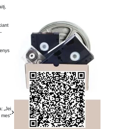
itį,
kiant
–
menys
: „Jei
e mes“