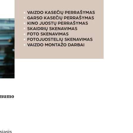
amumo
siasis