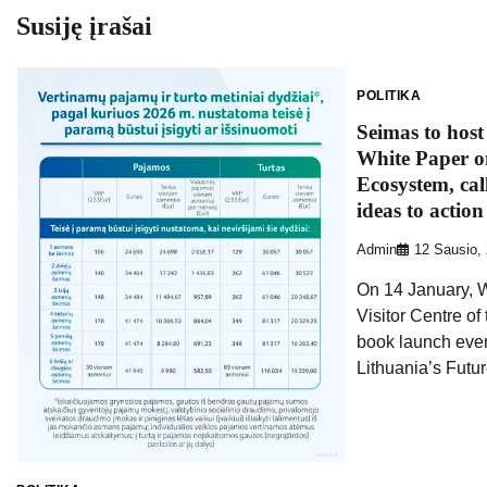
įrašų
Susiję įrašai
POLITIKA
Seimas to host
White Paper o
Ecosystem, cal
ideas to action
Admin
12 Sausio,
On 14 January, W
Visitor Centre of
book launch eve
Lithuania’s Futu