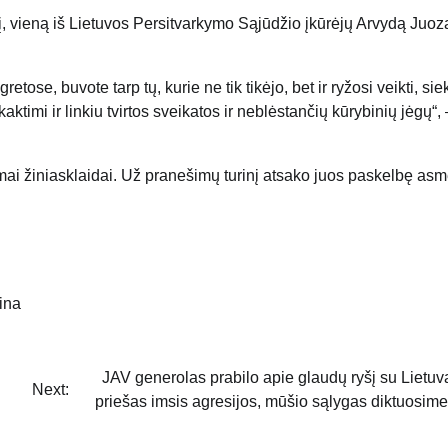
į, vieną iš Lietuvos Persitvarkymo Sąjūdžio įkūrėjų Arvydą Juoza
tose, buvote tarp tų, kurie ne tik tikėjo, bet ir ryžosi veikti, sie
timi ir linkiu tvirtos sveikatos ir neblėstančių kūrybinių jėgų“, 
mai žiniasklaidai. Už pranešimų turinį atsako juos paskelbę as
ina
JAV generolas prabilo apie glaudų ryšį su Lietuva
Next:
priešas imsis agresijos, mūšio sąlygas diktuosim