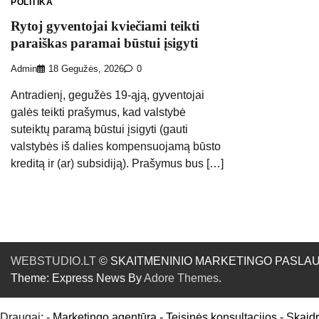
POLITIKA
Rytoj gyventojai kviečiami teikti
paraiškas paramai būstui įsigyti
Admin
18 Gegužės, 2026
0
Antradienį, gegužės 19-ąją, gyventojai
galės teikti prašymus, kad valstybė
suteiktų paramą būstui įsigyti (gauti
valstybės iš dalies kompensuojamą būsto
kreditą ir (ar) subsidiją). Prašymus bus […]
WEBSTUDIO.LT
© SKAITMENINIO MARKETINGO PASLAUGOS. SE
Theme: Express News By
Adore Themes
.
Draugai: -
Marketingo agentūra
-
Teisinės konsultacijos
-
Skaid