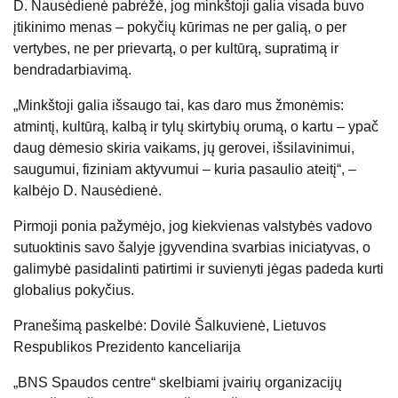
D. Nausėdienė pabrėžė, jog minkštoji galia visada buvo
įtikinimo menas – pokyčių kūrimas ne per galią, o per
vertybes, ne per prievartą, o per kultūrą, supratimą ir
bendradarbiavimą.
„Minkštoji galia išsaugo tai, kas daro mus žmonėmis:
atmintį, kultūrą, kalbą ir tylų skirtybių orumą, o kartu – ypač
daug dėmesio skiria vaikams, jų gerovei, išsilavinimui,
saugumui, fiziniam aktyvumui – kuria pasaulio ateitį“, –
kalbėjo D. Nausėdienė.
Pirmoji ponia pažymėjo, jog kiekvienas valstybės vadovo
sutuoktinis savo šalyje įgyvendina svarbias iniciatyvas, o
galimybė pasidalinti patirtimi ir suvienyti jėgas padeda kurti
globalius pokyčius.
Pranešimą paskelbė: Dovilė Šalkuvienė, Lietuvos
Respublikos Prezidento kanceliarija
„BNS Spaudos centre“ skelbiami įvairių organizacijų