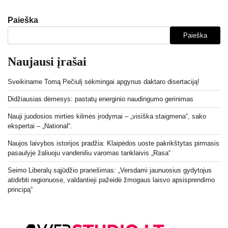
Paieška
Paieška
Naujausi įrašai
Sveikiname Tomą Pečiulį sėkmingai apgynus daktaro disertaciją!
Didžiausias dėmesys: pastatų energinio naudingumo gerinimas
Nauji juodosios mirties kilmės įrodymai – „visiška staigmena“, sako
ekspertai – „National“.
Naujos laivybos istorijos pradžia: Klaipėdos uoste pakrikštytas pirmasis
pasaulyje žaliuoju vandeniliu varomas tanklaivis „Rasa“
Seimo Liberalų sąjūdžio pranešimas: „Versdami jaunuosius gydytojus
atidirbti regionuose, valdantieji pažeidė žmogaus laisvo apsisprendimo
principą“