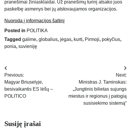
pranešimai žiniasklaidai. Už pranešimų turinį atsako juos
paskelbę asmenys bei jų atstovaujamos organizacijos.
Nuoroda į informacijos šaltinį
Posted in
POLITIKA
Tagged
galime
,
globalius
,
jėgas
,
kurti
,
Pirmoji
,
pokyčius
,
ponia
,
suvieniję
Navigacija
Previous:
Next:
tarp
Magyar Briuselyje,
Ministras J. Taminskas:
besivaikantis ES lėšų –
„Jungtinis bilietas sujungs
įrašų
POLITICO
miestus ir regionus į patogią
susisiekimo sistemą“
Susiję įrašai