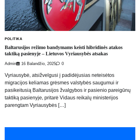
POLITIKA
Baltarusijos režimo bandymams keisti hibridinės atakos
taktiką pasienyje – Lietuvos Vyriausybės atsakas
Admin
16 Balandžio, 2025
0
Vyriausybė, atsižvelgusi į padidėjusias neteisėtos
migracijos keliamas grėsmes valstybės saugumui ir
pasikeitusią Baltarusijos žvalgybos ir pasienio pareigūnų
taktiką pasienyje, pritarė Vidaus reikalų ministerijos
parengtam Vyriausybės […]