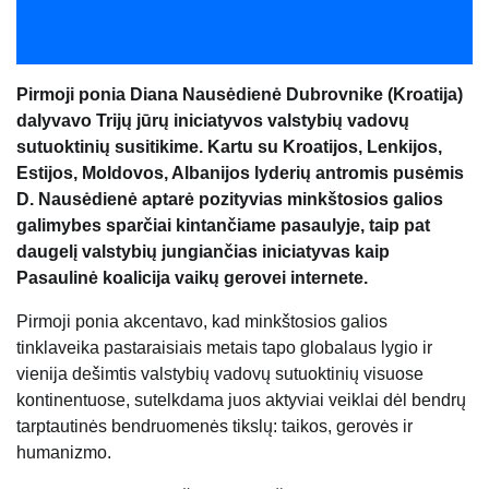
Pirmoji ponia Diana Nausėdienė Dubrovnike (Kroatija)
dalyvavo Trijų jūrų iniciatyvos valstybių vadovų
sutuoktinių susitikime. Kartu su Kroatijos, Lenkijos,
Estijos, Moldovos, Albanijos lyderių antromis pusėmis
D. Nausėdienė aptarė pozityvias minkštosios galios
galimybes sparčiai kintančiame pasaulyje, taip pat
daugelį valstybių jungiančias iniciatyvas kaip
Pasaulinė koalicija vaikų gerovei internete.
Pirmoji ponia akcentavo, kad minkštosios galios
tinklaveika pastaraisiais metais tapo globalaus lygio ir
vienija dešimtis valstybių vadovų sutuoktinių visuose
kontinentuose, sutelkdama juos aktyviai veiklai dėl bendrų
tarptautinės bendruomenės tikslų: taikos, gerovės ir
humanizmo.