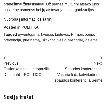
pranešimai žiniasklaidai. Už pranešimų turinį atsako juos
paskelbę asmenys bei jų atstovaujamos organizacijos.
Nuoroda į informacijos šaltinį
Posted in
POLITIKA
Tagged
gyventojams
,
kviečia
,
Lietuvos
,
Pirmoji
,
ponia
,
prevencija
,
prieinamą
,
užtikrinti
,
vėžio
,
vienodai
,
visiems
Navigacija
Previous:
Next:
tarp
Ostflanke rüstet, Indopazifik-
Spaudos konferencija:
Deal naht – POLITICO
Vasario 5 d., ketvirtadienio,
įrašų
spaudos konferencija Seime
Susiję įrašai