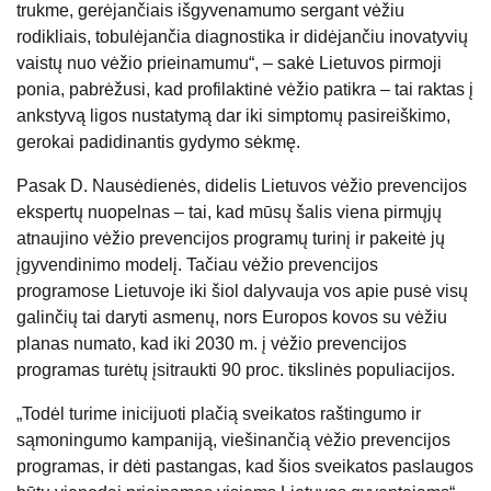
trukme, gerėjančiais išgyvenamumo sergant vėžiu
rodikliais, tobulėjančia diagnostika ir didėjančiu inovatyvių
vaistų nuo vėžio prieinamumu“, – sakė Lietuvos pirmoji
ponia, pabrėžusi, kad profilaktinė vėžio patikra – tai raktas į
ankstyvą ligos nustatymą dar iki simptomų pasireiškimo,
gerokai padidinantis gydymo sėkmę.
Pasak D. Nausėdienės, didelis Lietuvos vėžio prevencijos
ekspertų nuopelnas – tai, kad mūsų šalis viena pirmųjų
atnaujino vėžio prevencijos programų turinį ir pakeitė jų
įgyvendinimo modelį. Tačiau vėžio prevencijos
programose Lietuvoje iki šiol dalyvauja vos apie pusė visų
galinčių tai daryti asmenų, nors Europos kovos su vėžiu
planas numato, kad iki 2030 m. į vėžio prevencijos
programas turėtų įsitraukti 90 proc. tikslinės populiacijos.
„Todėl turime inicijuoti plačią sveikatos raštingumo ir
sąmoningumo kampaniją, viešinančią vėžio prevencijos
programas, ir dėti pastangas, kad šios sveikatos paslaugos