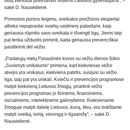
būtų vienodai prieinamos visiems Lietuvos gyventojams“, –
sakė D. Nausėdienė.
Pirmosios ponios teigimu, sveikatos priežiūros ekspertai
atlieka nepaprastai svarbų vaidmenį patardami, kaip
geriausia rūpintis savo sveikata ir išvengti ligų. Jiems taip
pat tenka užduotis priminti, kada geriausia prevenciškai
pasitikrinti dėl vėžio.
„Pastarųjų metų Pasaulinės kovos su vėžiu dienos šūkis
„Suvienyti unikalumo“ primena, kad kiekvienas vėžio
atvejis yra unikalus, kiekviena patirtis, susijusi su vėžio
liga, taip pat yra unikali. Kviečiu ir prevencijos programose
matyti kiekvieną Lietuvos žmogų, priartinti vėžio
prevencijos programas jo fizinėms, finansinėms,
socialinėms, intelektinėms galimybėms. Kiekviename
žmoguje matyti dalelę Lietuvos, kurią, tikiu, visi trokštame
matyti sveiką, tvirtą, vieningą ir ilgaamžę“, – sakė D.
Nausėdienė.