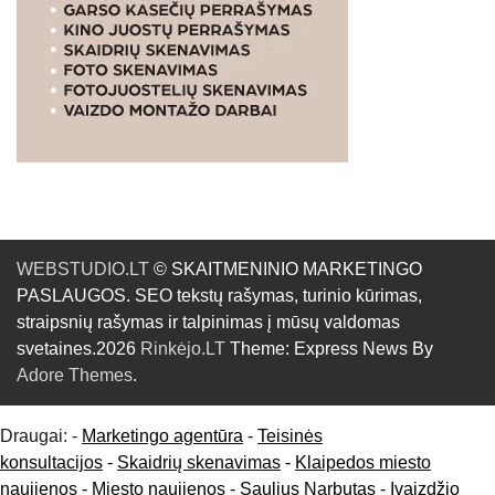
WEBSTUDIO.LT
© SKAITMENINIO MARKETINGO
PASLAUGOS. SEO tekstų rašymas, turinio kūrimas,
straipsnių rašymas ir talpinimas į mūsų valdomas
svetaines.2026
Rinkėjo.LT
Theme: Express News By
Adore Themes
.
Draugai: -
Marketingo agentūra
-
Teisinės
konsultacijos
-
Skaidrių skenavimas
-
Klaipedos miesto
naujienos
-
Miesto naujienos
-
Saulius Narbutas
-
Įvaizdžio