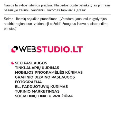
Naujos laivybos istorijos pradžia: Klaipėdos uoste pakrikštytas pirmasis
pasaulyje žaliuoju vandeniliu varomas tanklaivis „Rasa“
Seimo Liberalų sąjūdžio pranešimas: „Versdami jaunuosius gydytojus
atidirbti regionuose, valdantieji pažeidė žmogaus laisvo apsisprendimo
principą“