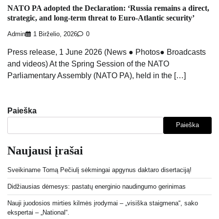
NATO PA adopted the Declaration: ‘Russia remains a direct,
strategic, and long-term threat to Euro-Atlantic security’
Admin
1 Birželio, 2026
0
Press release, 1 June 2026 (News ● Photos● Broadcasts
and videos) At the Spring Session of the NATO
Parliamentary Assembly (NATO PA), held in the […]
Paieška
Paieška
Naujausi įrašai
Sveikiname Tomą Pečiulį sėkmingai apgynus daktaro disertaciją!
Didžiausias dėmesys: pastatų energinio naudingumo gerinimas
Nauji juodosios mirties kilmės įrodymai – „visiška staigmena“, sako
ekspertai – „National“.