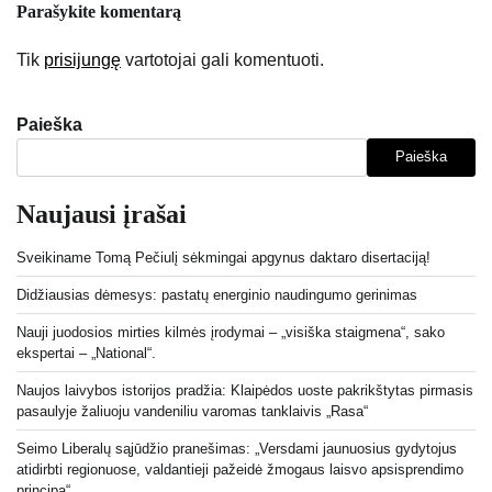
Parašykite komentarą
Tik
prisijungę
vartotojai gali komentuoti.
Paieška
Paieška
Naujausi įrašai
Sveikiname Tomą Pečiulį sėkmingai apgynus daktaro disertaciją!
Didžiausias dėmesys: pastatų energinio naudingumo gerinimas
Nauji juodosios mirties kilmės įrodymai – „visiška staigmena“, sako
ekspertai – „National“.
Naujos laivybos istorijos pradžia: Klaipėdos uoste pakrikštytas pirmasis
pasaulyje žaliuoju vandeniliu varomas tanklaivis „Rasa“
Seimo Liberalų sąjūdžio pranešimas: „Versdami jaunuosius gydytojus
atidirbti regionuose, valdantieji pažeidė žmogaus laisvo apsisprendimo
principą“