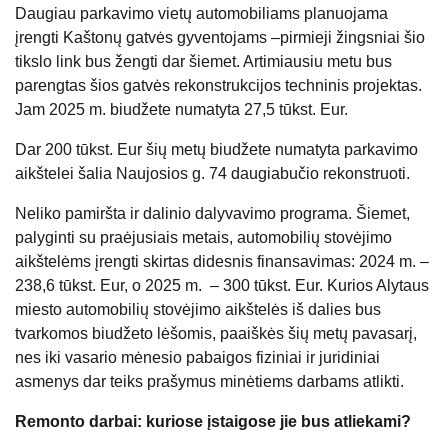
Daugiau parkavimo vietų automobiliams planuojama
įrengti Kaštonų gatvės gyventojams –pirmieji žingsniai šio
tikslo link bus žengti dar šiemet. Artimiausiu metu bus
parengtas šios gatvės rekonstrukcijos techninis projektas.
Jam 2025 m. biudžete numatyta 27,5 tūkst. Eur.
Dar 200 tūkst. Eur šių metų biudžete numatyta parkavimo
aikštelei šalia Naujosios g. 74 daugiabučio rekonstruoti.
Neliko pamiršta ir dalinio dalyvavimo programa. Šiemet,
palyginti su praėjusiais metais, automobilių stovėjimo
aikštelėms įrengti skirtas didesnis finansavimas: 2024 m. –
238,6 tūkst. Eur, o 2025 m. – 300 tūkst. Eur. Kurios Alytaus
miesto automobilių stovėjimo aikštelės iš dalies bus
tvarkomos biudžeto lėšomis, paaiškės šių metų pavasarį,
nes iki vasario mėnesio pabaigos fiziniai ir juridiniai
asmenys dar teiks prašymus minėtiems darbams atlikti.
Remonto darbai: kuriose įstaigose jie bus atliekami?