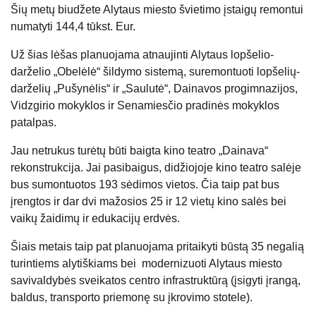
Šių metų biudžete Alytaus miesto švietimo įstaigų remontui
numatyti 144,4 tūkst. Eur.
Už šias lėšas planuojama atnaujinti Alytaus lopšelio-
darželio „Obelėlė“ šildymo sistemą, suremontuoti lopšelių-
darželių „Pušynėlis“ ir „Saulutė“, Dainavos progimnazijos,
Vidzgirio mokyklos ir Senamiesčio pradinės mokyklos
patalpas.
Jau netrukus turėtų būti baigta kino teatro „Dainava“
rekonstrukcija. Jai pasibaigus, didžiojoje kino teatro salėje
bus sumontuotos 193 sėdimos vietos. Čia taip pat bus
įrengtos ir dar dvi mažosios 25 ir 12 vietų kino salės bei
vaikų žaidimų ir edukacijų erdvės.
Šiais metais taip pat planuojama pritaikyti būstą 35 negalią
turintiems alytiškiams bei modernizuoti Alytaus miesto
savivaldybės sveikatos centro infrastruktūrą (įsigyti įrangą,
baldus, transporto priemonę su įkrovimo stotele).