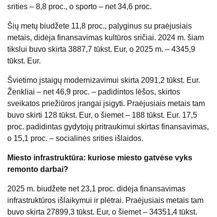
srities – 8,8 proc., o sporto – net 34,6 proc.
Šių metų biudžete 11,8 proc., palyginus su praėjusiais
metais, didėja finansavimas kultūros sričiai. 2024 m. šiam
tikslui buvo skirta 3887,7 tūkst. Eur, o 2025 m. – 4345,9
tūkst. Eur.
Švietimo įstaigų modernizavimui skirta 2091,2 tūkst. Eur.
Ženkliai – net 46,9 proc. – padidintos lėšos, skirtos
sveikatos priežiūros įrangai įsigyti. Praėjusiais metais tam
buvo skirti 128 tūkst. Eur, o šiemet – 188 tūkst. Eur. 17,5
proc. padidintas gydytojų pritraukimui skirtas finansavimas,
o 15,1 proc. – socialinės srities išlaidos.
Miesto infrastruktūra: kuriose miesto gatvėse vyks
remonto darbai?
2025 m. biudžete net 23,1 proc. didėja finansavimas
infrastruktūros išlaikymui ir plėtrai. Praėjusiais metais tam
buvo skirta 27899,3 tūkst. Eur, o šiemet – 34351,4 tūkst.