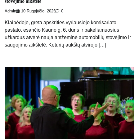
stovėjimo aikštelė
Admin
10 Rugpjūčio, 2025
0
Klaipėdoje, greta apskrities vyriausiojo komisariato
pastato, esančio Kauno g. 6, duris ir pakeliamuosius
užkardus atvėrė nauja antžeminė automobilių stovėjimo ir
saugojimo aikštelė. Keturių aukštų atvirojo […]