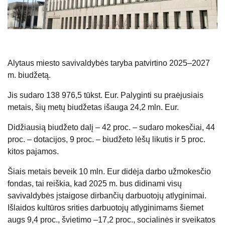
Alytaus miesto savivaldybės taryba patvirtino 2025–2027
m. biudžetą.
Jis sudaro 138 976,5 tūkst. Eur. Palyginti su praėjusiais
metais, šių metų biudžetas išauga 24,2 mln. Eur.
Didžiausią biudžeto dalį – 42 proc. – sudaro mokesčiai, 44
proc. – dotacijos, 9 proc. – biudžeto lėšų likutis ir 5 proc.
kitos pajamos.
Šiais metais beveik 10 mln. Eur didėja darbo užmokesčio
fondas, tai reiškia, kad 2025 m. bus didinami visų
savivaldybės įstaigose dirbančių darbuotojų atlyginimai.
Išlaidos kultūros srities darbuotojų atlyginimams šiemet
augs 9,4 proc., švietimo –17,2 proc., socialinės ir sveikatos