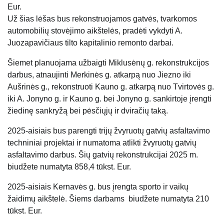
Eur.
Už šias lėšas bus rekonstruojamos gatvės, tvarkomos
automobilių stovėjimo aikštelės, pradėti vykdyti A.
Juozapavičiaus tilto kapitalinio remonto darbai.
Šiemet planuojama užbaigti Miklusėnų g. rekonstrukcijos
darbus, atnaujinti Merkinės g. atkarpą nuo Jiezno iki
Aušrinės g., rekonstruoti Kauno g. atkarpą nuo Tvirtovės g.
iki A. Jonyno g. ir Kauno g. bei Jonyno g. sankirtoje įrengti
žiedinę sankryžą bei pėsčiųjų ir dviračių taką.
2025-aisiais bus parengti trijų žvyruotų gatvių asfaltavimo
techniniai projektai ir numatoma atlikti žvyruotų gatvių
asfaltavimo darbus. Šių gatvių rekonstrukcijai 2025 m.
biudžete numatyta 858,4 tūkst. Eur.
2025-aisiais Kernavės g. bus įrengta sporto ir vaikų
žaidimų aikštelė. Šiems darbams biudžete numatyta 210
tūkst. Eur.