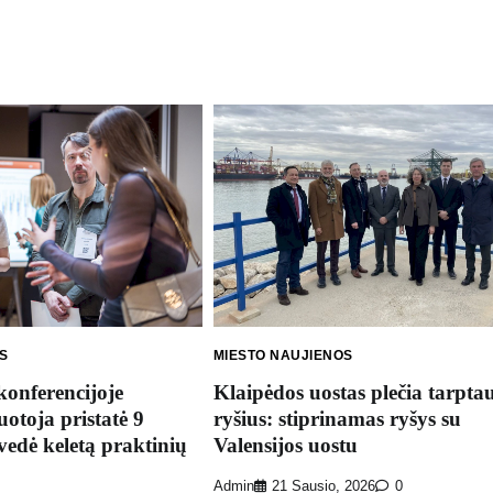
S
MIESTO NAUJIENOS
konferencijoje
Klaipėdos uostas plečia tarptau
uotoja pristatė 9
ryšius: stiprinamas ryšys su
vedė keletą praktinių
Valensijos uostu
Admin
21 Sausio, 2026
0