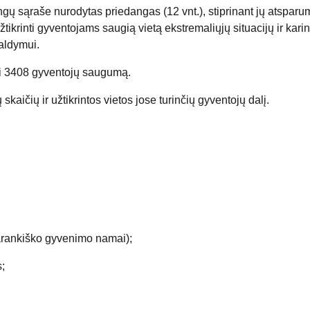
ngų sąraše nurodytas priedangas (12 vnt.), stiprinant jų atsparum
tikrinti gyventojams saugią vietą ekstremaliųjų situacijų ir kari
aldymui.
ti 3408 gyventojų saugumą.
skaičių ir užtikrintos vietos jose turinčių gyventojų dalį.
varankiško gyvenimo namai);
;