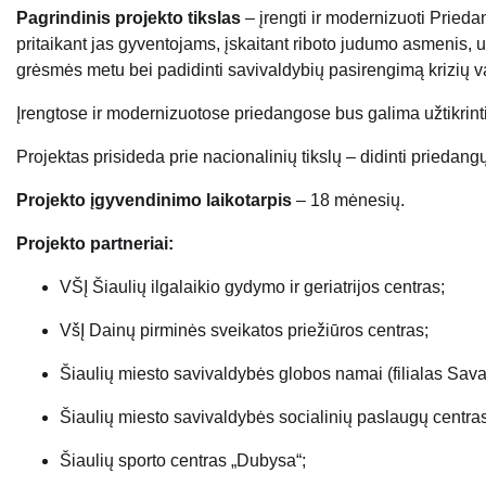
Pagrindinis projekto tikslas
– įrengti ir modernizuoti Prieda
pritaikant jas gyventojams, įskaitant riboto judumo asmenis, už
grėsmės metu bei padidinti savivaldybių pasirengimą krizių v
Įrengtose ir modernizuotose priedangose bus galima užtikrin
Projektas prisideda prie nacionalinių tikslų – didinti priedangų 
Projekto įgyvendinimo laikotarpis
– 18 mėnesių.
Projekto partneriai:
VŠĮ Šiaulių ilgalaikio gydymo ir geriatrijos centras;
VšĮ Dainų pirminės sveikatos priežiūros centras;
Šiaulių miesto savivaldybės globos namai (filialas Sa
Šiaulių miesto savivaldybės socialinių paslaugų centras
Šiaulių sporto centras „Dubysa“;