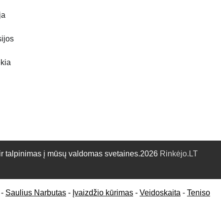
ja
sijos
kia
talpinimas į mūsų valdomas svetaines.2026
Rinkėjo.LT
-
Saulius Narbutas
-
Įvaizdžio kūrimas
-
Veidoskaita
-
Teniso