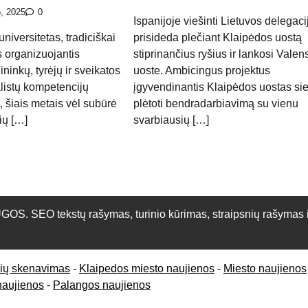
o, 2025
0
Ispanijoje viešinti Lietuvos delegaci
niversitetas, tradiciškai
prisideda plečiant Klaipėdos uostą
 organizuojantis
stiprinančius ryšius ir lankosi Valen
ininkų, tyrėjų ir sveikatos
uoste. Ambicingus projektus
alistų kompetencijų
įgyvendinantis Klaipėdos uostas sie
, šiais metais vėl subūrė
plėtoti bendradarbiavimą su vienu
rių […]
svarbiausių […]
O tekstų rašymas, turinio kūrimas, straipsnių rašymas ir 
rių skenavimas
-
Klaipedos miesto naujienos
-
Miesto naujienos
naujienos
-
Palangos naujienos