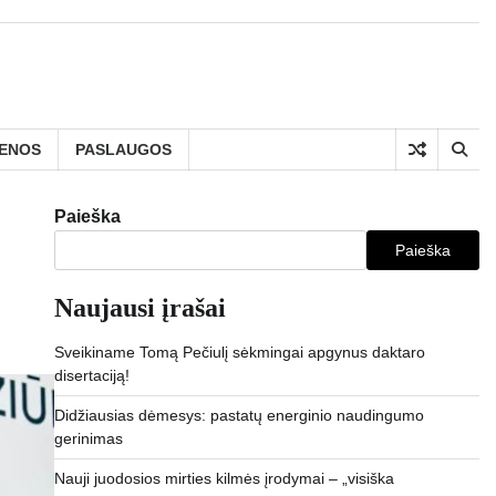
IENOS
PASLAUGOS
Paieška
Paieška
Naujausi įrašai
Sveikiname Tomą Pečiulį sėkmingai apgynus daktaro
disertaciją!
Didžiausias dėmesys: pastatų energinio naudingumo
gerinimas
Nauji juodosios mirties kilmės įrodymai – „visiška