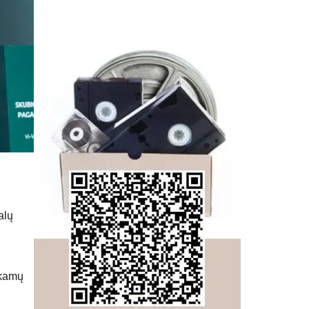
alų
nkamų