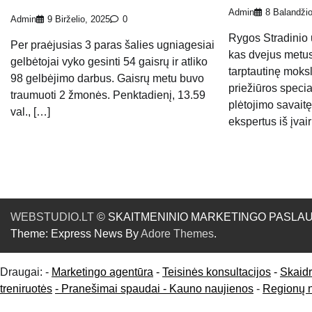
Admin
8 Balandži
Admin
9 Birželio, 2025
0
Rygos Stradinio u
Per praėjusias 3 paras šalies ugniagesiai
kas dvejus metus
gelbėtojai vyko gesinti 54 gaisrų ir atliko
tarptautinę moksl
98 gelbėjimo darbus. Gaisrų metu buvo
priežiūros speci
traumuoti 2 žmonės. Penktadienį, 13.59
plėtojimo savaitę
val., […]
ekspertus iš įvai
WEBSTUDIO.LT
© SKAITMENINIO MARKETINGO PASLAUGOS. SE
Theme: Express News By
Adore Themes
.
Draugai: -
Marketingo agentūra
-
Teisinės konsultacijos
-
Skaid
treniruotės
- Pranešimai spaudai -
Kauno naujienos
-
Regionų 