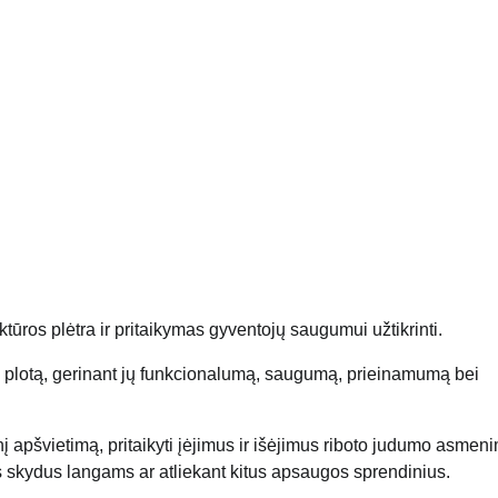
ūros plėtra ir pritaikymas gyventojų saugumui užtikrinti.
 plotą, gerinant jų funkcionalumą, saugumą, prieinamumą bei
 apšvietimą, pritaikyti įėjimus ir išėjimus riboto judumo asmeni
 skydus langams ar atliekant kitus apsaugos sprendinius.