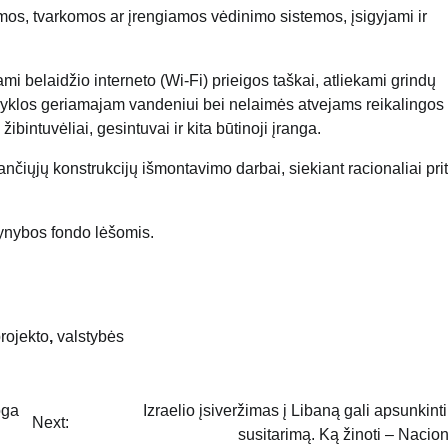
emos, tvarkomos ar įrengiamos vėdinimo sistemos, įsigyjami ir
mi belaidžio interneto (Wi-Fi) prieigos taškai, atliekami grindų
lpyklos geriamajam vandeniui bei nelaimės atvejams reikalingos
bintuvėliai, gesintuvai ir kita būtinoji įranga.
nčiųjų konstrukcijų išmontavimo darbai, siekiant racionaliai prit
ynybos fondo lėšomis.
rojekto
,
valstybės
oga
Izraelio įsiveržimas į Libaną gali apsunkinti
Next:
susitarimą. Ką žinoti – Nacion