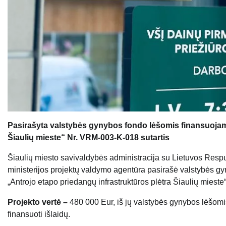
Pasirašyta valstybės gynybos fondo lėšomis finansuojamo
Šiaulių mieste“ Nr. VRM-003-K-018 sutartis
Šiaulių miesto savivaldybės administracija su Lietuvos Respub
ministerijos projektų valdymo agentūra pasirašė valstybės 
„Antrojo etapo priedangų infrastruktūros plėtra Šiaulių mieste“
Projekto vertė –
480 000 Eur, iš jų valstybės gynybos lėšomi
finansuoti išlaidų.