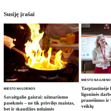
tarp
įrašų
Susiję įrašai
MIESTO NAUJIENO
Tarptautinėje 
MIESTO NAUJIENOS
ligoninės darb
Savaitgalio gaisrai: užmaršumo
pranešimus ir 
pasekmės – ne tik prisvilęs maistas,
veiklų
bet ir skaudžios nelaimės