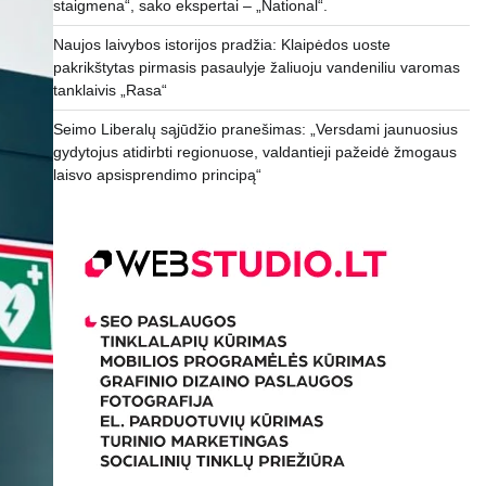
staigmena“, sako ekspertai – „National“.
Naujos laivybos istorijos pradžia: Klaipėdos uoste
pakrikštytas pirmasis pasaulyje žaliuoju vandeniliu varomas
tanklaivis „Rasa“
Seimo Liberalų sąjūdžio pranešimas: „Versdami jaunuosius
gydytojus atidirbti regionuose, valdantieji pažeidė žmogaus
laisvo apsisprendimo principą“