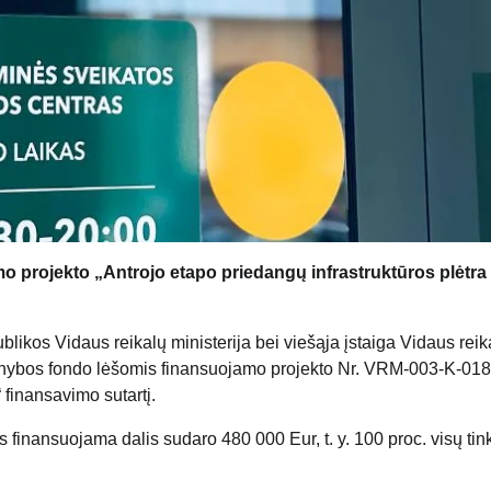
 projekto „Antrojo etapo priedangų infrastruktūros plėtra
likos Vidaus reikalų ministerija bei viešąja įstaiga Vidaus reik
gynybos fondo lėšomis finansuojamo projekto Nr. VRM-003-K-018
 finansavimo sutartį.
s finansuojama dalis sudaro 480 000 Eur, t. y. 100 proc. visų ti