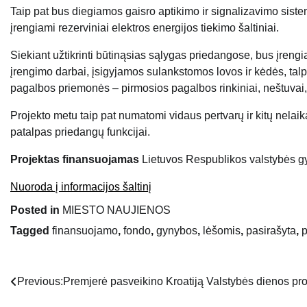
Taip pat bus diegiamos gaisro aptikimo ir signalizavimo sist
įrengiami rezerviniai elektros energijos tiekimo šaltiniai.
Siekiant užtikrinti būtinąsias sąlygas priedangose, bus įrengia
įrengimo darbai, įsigyjamos sulankstomos lovos ir kėdės, ta
pagalbos priemonės – pirmosios pagalbos rinkiniai, neštuvai, ži
Projekto metu taip pat numatomi vidaus pertvarų ir kitų nelaika
patalpas priedangų funkcijai.
Projektas finansuojamas
Lietuvos Respublikos valstybės g
Nuoroda į informacijos šaltinį
Posted in
MIESTO NAUJIENOS
Tagged
finansuojamo
,
fondo
,
gynybos
,
lėšomis
,
pasirašyta
,
p
Previous:
Premjerė pasveikino Kroatiją Valstybės dienos pr
Navigacija