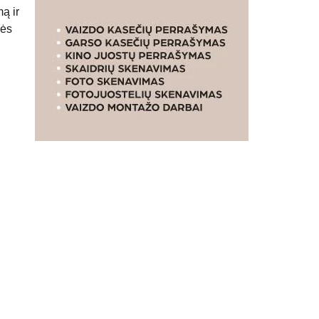
ą ir
nės