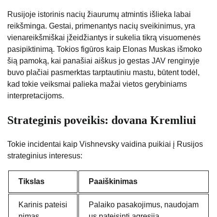
Rusijoje istorinis nacių žiaurumų atmintis išlieka labai
reikšminga. Gestai, primenantys nacių sveikinimus, yra
vienareikšmiškai įžeidžiantys ir sukelia tikrą visuomenės
pasipiktinimą. Tokios figūros kaip Elonas Muskas išmoko
šią pamoką, kai panašiai aiškus jo gestas JAV renginyje
buvo plačiai pasmerktas tarptautiniu mastu, būtent todėl,
kad tokie veiksmai palieka mažai vietos gerybiniams
interpretacijoms.
Strateginis poveikis: dovana Kremliui
Tokie incidentai kaip Vishnevsky vaidina puikiai į Rusijos
strateginius interesus:
Tikslas
Paaiškinimas
Karinis pateisi
Palaiko pasakojimus, naudojam
nimas
us pateisinti agresiją.