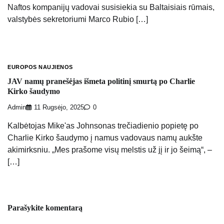
Naftos kompanijų vadovai susisiekia su Baltaisiais rūmais,
valstybės sekretoriumi Marco Rubio […]
EUROPOS NAUJIENOS
JAV namų pranešėjas išmeta politinį smurtą po Charlie
Kirko šaudymo
Admin
11 Rugsėjo, 2025
0
Kalbėtojas Mike'as Johnsonas trečiadienio popietę po
Charlie Kirko šaudymo į namus vadovaus namų aukšte
akimirksniu. „Mes prašome visų melstis už jį ir jo šeimą“, –
[…]
Parašykite komentarą