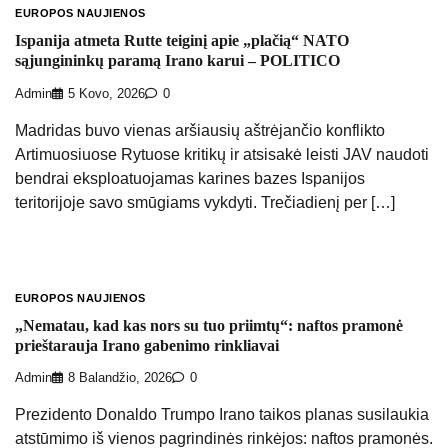
EUROPOS NAUJIENOS
Ispanija atmeta Rutte teiginį apie „plačią“ NATO
sąjungininkų paramą Irano karui – POLITICO
Admin
5 Kovo, 2026
0
Madridas buvo vienas aršiausių aštrėjančio konflikto
Artimuosiuose Rytuose kritikų ir atsisakė leisti JAV naudoti
bendrai eksploatuojamas karines bazes Ispanijos
teritorijoje savo smūgiams vykdyti. Trečiadienį per […]
EUROPOS NAUJIENOS
„Nematau, kad kas nors su tuo priimtų“: naftos pramonė
prieštarauja Irano gabenimo rinkliavai
Admin
8 Balandžio, 2026
0
Prezidento Donaldo Trumpo Irano taikos planas susilaukia
atstūmimo iš vienos pagrindinės rinkėjos: naftos pramonės.