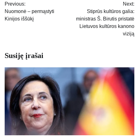
Previous:
Next:
tarp
Nuomonė – permąstyti
Stiprūs kultūros galia:
Kinijos iššūkį
ministras Š. Birutis pristatė
įrašų
Lietuvos kultūros kanono
viziją
Susiję įrašai