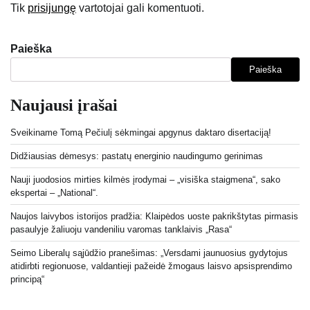
Tik
prisijungę
vartotojai gali komentuoti.
Paieška
Paieška
Naujausi įrašai
Sveikiname Tomą Pečiulį sėkmingai apgynus daktaro disertaciją!
Didžiausias dėmesys: pastatų energinio naudingumo gerinimas
Nauji juodosios mirties kilmės įrodymai – „visiška staigmena“, sako
ekspertai – „National“.
Naujos laivybos istorijos pradžia: Klaipėdos uoste pakrikštytas pirmasis
pasaulyje žaliuoju vandeniliu varomas tanklaivis „Rasa“
Seimo Liberalų sąjūdžio pranešimas: „Versdami jaunuosius gydytojus
atidirbti regionuose, valdantieji pažeidė žmogaus laisvo apsisprendimo
principą“