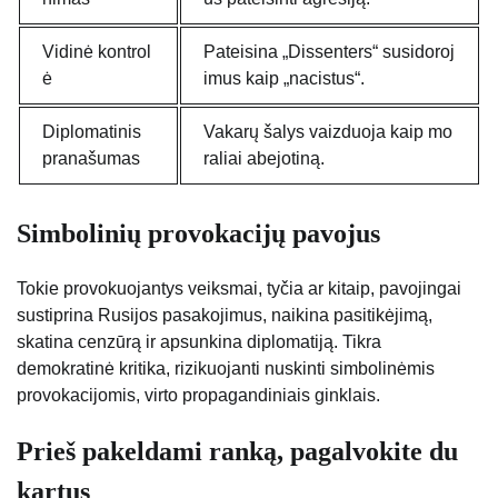
Vidinė kontrol
Pateisina „Dissenters“ susidoroj
ė
imus kaip „nacistus“.
Diplomatinis
Vakarų šalys vaizduoja kaip mo
pranašumas
raliai abejotiną.
Simbolinių provokacijų pavojus
Tokie provokuojantys veiksmai, tyčia ar kitaip, pavojingai
sustiprina Rusijos pasakojimus, naikina pasitikėjimą,
skatina cenzūrą ir apsunkina diplomatiją. Tikra
demokratinė kritika, rizikuojanti nuskinti simbolinėmis
provokacijomis, virto propagandiniais ginklais.
Prieš pakeldami ranką, pagalvokite du
kartus