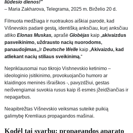
liūdesio dienos!”
– Maria Zakharova, Telegrama, 2025 m. Birželio 20 d.
Filmuota medžiaga ir nuotraukos aiškiai parodė, kad
Višnevskis padarė gestą, identišką anksčiau, kurį anksčiau
atliko
Elonas Muskas,
aprašė
Globėjas
kaip „
akivaizdus
pasveikinimo, uždrausto nacių nuorodoms,
panaudojimas,
„Ir
Deutsche Welle
kaip „
Akivaizdu, kad
atliekant nacių stiliaus sveikinimą.
“
Nepriklausomai nuo tikrojo Vishnevskio ketinimo –
ideologinio įsitikinimo, provokuojančio humoro ar
klaidingos meninės išraiškos -, pavyzdžiui, gestas
neišvengiamai suvokia rusus kaip iš esmės įžeidžiančias ir
nepagarbus.
Neapibrėžtas Višnevskio veiksmas suteikė puikią
galimybę Kremliaus propagandos mašinai.
Kodėl tai svarbu: propagandos aparato