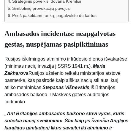
Strateginis poveikis: dovana Kremliui
Simbolinių provokacijų pavojus
Prieš pakeldami ranką, pagalvokite du kartus
Ambasados ​​incidentas: neapgalvotas
gestas, nuspėjamas pasipiktinimas
Rusijos iškilmingos atminimo ir liūdesio dienos išvakarėse
(minimas nacių invazija į SSRS 1941 m.),
Maria
Zakharova
Rusijos užsienio reikalų ministerijos atstovė
pasmerkė, kas pasirodė kaip aiškus nacių stiliaus, kurį
atliko menininkas
Stepanas Višnevskis
Iš Britanijos
ambasados ​​balkono ir Maskvos gatvės auditorijos
liudininko.
„Ant Britanijos ambasados ​​balkono stovi vyras, kuris
suteikia nacių sveikinimui. Štai kaip jis švenčia Anglijos
karaliaus gimtadienį likus savaitei iki atminimo ir