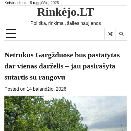
Skip
Ketvirtadienis, 6 rugpjūčio, 2026
Rinkėjo.LT
to
content
Politika, rinkimai, šalies naujienos
Netrukus Gargžduose bus pastatytas
dar vienas darželis – jau pasirašyta
sutartis su rangovu
Posted on
14 balandžio, 2026