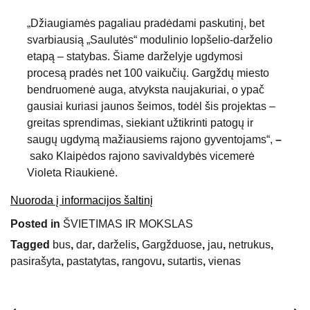
„Džiaugiamės pagaliau pradėdami paskutinį, bet
svarbiausią „Saulutės“ modulinio lopšelio-darželio
etapą – statybas. Šiame darželyje ugdymosi
procesą pradės net 100 vaikučių. Gargždų miesto
bendruomenė auga, atvyksta naujakuriai, o ypač
gausiai kuriasi jaunos šeimos, todėl šis projektas –
greitas sprendimas, siekiant užtikrinti patogų ir
saugų ugdymą mažiausiems rajono gyventojams“,
–
sako Klaipėdos rajono savivaldybės vicemerė
Violeta Riaukienė.
Nuoroda į informacijos šaltinį
Posted in
ŠVIETIMAS IR MOKSLAS
Tagged
bus
,
dar
,
darželis
,
Gargžduose
,
jau
,
netrukus
,
pasirašyta
,
pastatytas
,
rangovu
,
sutartis
,
vienas