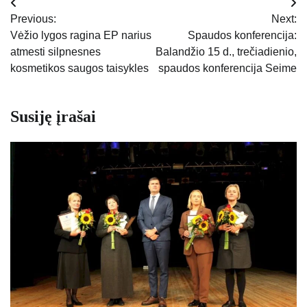
Navigacija
Previous:
Next:
tarp
Vėžio lygos ragina EP narius
Spaudos konferencija:
atmesti silpnesnes
Balandžio 15 d., trečiadienio,
įrašų
kosmetikos saugos taisykles
spaudos konferencija Seime
Susiję įrašai