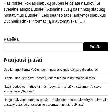
Pasirinkite, kokias slapukų grupes leidžiate naudoti! Ši
svetainė atliks: Būtinieji: Atsimins Jūsų pasirinktų slapukų
nustatymus Būtinieji: Leis seanso (apsilankymo) slapukus
Būtinieji: Rinks informaciją ir automatiškai […]
Paieška
Paieška
Naujausi įrašai
Sveikiname Tomą Pečiulį sėkmingai apgynus daktaro disertaciją!
Didžiausias dėmesys: pastatų energinio naudingumo gerinimas
Nauji juodosios mirties kilmės įrodymai – „visiška staigmena“, sako
ekspertai – „National“.
Naujos laivybos istorijos pradžia: Klaipėdos uoste pakrikštytas pirmasis
pasaulyje žaliuoju vandeniliu varomas tanklaivis „Rasa“