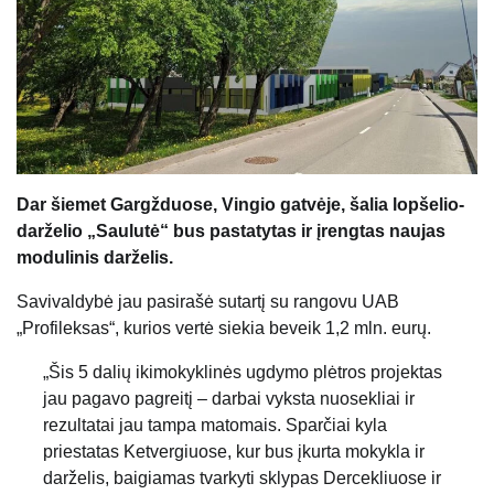
Dar šiemet Gargžduose, Vingio gatvėje, šalia lopšelio-
darželio „Saulutė“ bus pastatytas ir įrengtas naujas
modulinis darželis.
Savivaldybė jau pasirašė sutartį su rangovu UAB
„Profileksas“, kurios vertė siekia beveik 1,2 mln. eurų.
„Šis 5 dalių ikimokyklinės ugdymo plėtros projektas
jau pagavo pagreitį – darbai vyksta nuosekliai ir
rezultatai jau tampa matomais. Sparčiai kyla
priestatas Ketvergiuose, kur bus įkurta mokykla ir
darželis, baigiamas tvarkyti sklypas Dercekliuose ir