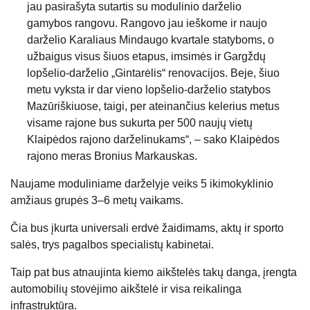
jau pasirašyta sutartis su modulinio darželio
gamybos rangovu. Rangovo jau ieškome ir naujo
darželio Karaliaus Mindaugo kvartale statyboms, o
užbaigus visus šiuos etapus, imsimės ir Gargždų
lopšelio-darželio „Gintarėlis“ renovacijos. Beje, šiuo
metu vyksta ir dar vieno lopšelio-darželio statybos
Mazūriškiuose, taigi, per ateinančius kelerius metus
visame rajone bus sukurta per 500 naujų vietų
Klaipėdos rajono darželinukams“, – sako Klaipėdos
rajono meras Bronius Markauskas.
Naujame moduliniame darželyje veiks 5 ikimokyklinio
amžiaus grupės 3–6 metų vaikams.
Čia bus įkurta universali erdvė žaidimams, aktų ir sporto
salės, trys pagalbos specialistų kabinetai.
Taip pat bus atnaujinta kiemo aikštelės takų danga, įrengta
automobilių stovėjimo aikštelė ir visa reikalinga
infrastruktūra.