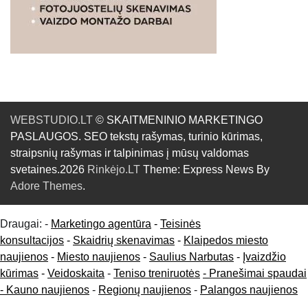
WEBSTUDIO.LT
© SKAITMENINIO MARKETINGO
PASLAUGOS. SEO tekstų rašymas, turinio kūrimas,
straipsnių rašymas ir talpinimas į mūsų valdomas
svetaines.2026
Rinkėjo.LT
Theme: Express News By
Adore Themes
.
Draugai: -
Marketingo agentūra
-
Teisinės
konsultacijos
-
Skaidrių skenavimas
-
Klaipedos miesto
naujienos
-
Miesto naujienos
-
Saulius Narbutas
-
Įvaizdžio
kūrimas
-
Veidoskaita
-
Teniso treniruotės
- Pranešimai spaudai
-
Kauno naujienos
-
Regionų naujienos
-
Palangos naujienos