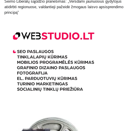
Seimo Liberalų sąjūdžio pranešimas: „Versdami jaunuosius gydytojus
atidirbti regionuose, valdantieji pažeidė žmogaus laisvo apsisprendimo
principą“