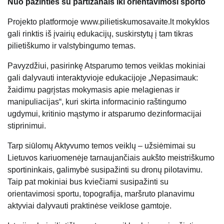
Nuo pažinties su partizanais iki orientavimosi sporto
Projekto platformoje www.pilietiskumosavaite.lt mokyklos
gali rinktis iš įvairių edukacijų, suskirstytų į tam tikras
pilietiškumo ir valstybingumo temas.
Pavyzdžiui, pasirinkę Atsparumo temos veiklas mokiniai
gali dalyvauti interaktyvioje edukacijoje „Nepasimauk:
žaidimu pagrįstas mokymasis apie melagienas ir
manipuliacijas“, kuri skirta informacinio raštingumo
ugdymui, kritinio mąstymo ir atsparumo dezinformacijai
stiprinimui.
Tarp siūlomų Aktyvumo temos veiklų – užsiėmimai su
Lietuvos kariuomenėje tarnaujančiais aukšto meistriškumo
sportininkais, galimybė susipažinti su dronų pilotavimu.
Taip pat mokiniai bus kviečiami susipažinti su
orientavimosi sportu, topografija, maršruto planavimu
aktyviai dalyvauti praktinėse veiklose gamtoje.