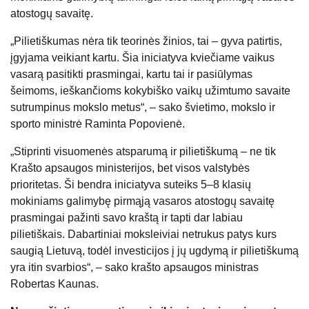
atostogų savaitę.
„Pilietiškumas nėra tik teorinės žinios, tai – gyva patirtis,
įgyjama veikiant kartu. Šia iniciatyva kviečiame vaikus
vasarą pasitikti prasmingai, kartu tai ir pasiūlymas
šeimoms, ieškančioms kokybiško vaikų užimtumo savaite
sutrumpinus mokslo metus“, – sako švietimo, mokslo ir
sporto ministrė Raminta Popovienė.
„Stiprinti visuomenės atsparumą ir pilietiškumą – ne tik
Krašto apsaugos ministerijos, bet visos valstybės
prioritetas. Ši bendra iniciatyva suteiks 5–8 klasių
mokiniams galimybę pirmąją vasaros atostogų savaitę
prasmingai pažinti savo kraštą ir tapti dar labiau
pilietiškais. Dabartiniai moksleiviai netrukus patys kurs
saugią Lietuvą, todėl investicijos į jų ugdymą ir pilietiškumą
yra itin svarbios“, – sako krašto apsaugos ministras
Robertas Kaunas.