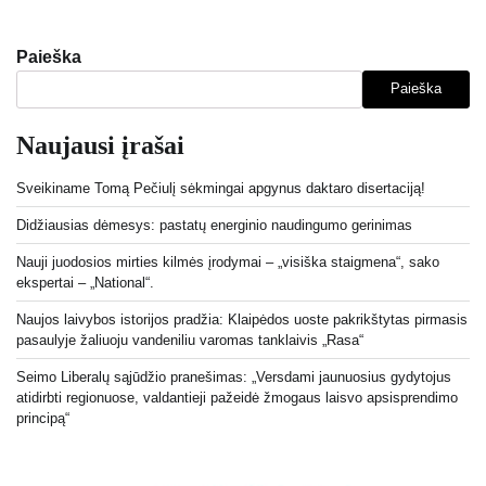
Paieška
Paieška
Naujausi įrašai
Sveikiname Tomą Pečiulį sėkmingai apgynus daktaro disertaciją!
Didžiausias dėmesys: pastatų energinio naudingumo gerinimas
Nauji juodosios mirties kilmės įrodymai – „visiška staigmena“, sako
ekspertai – „National“.
Naujos laivybos istorijos pradžia: Klaipėdos uoste pakrikštytas pirmasis
pasaulyje žaliuoju vandeniliu varomas tanklaivis „Rasa“
Seimo Liberalų sąjūdžio pranešimas: „Versdami jaunuosius gydytojus
atidirbti regionuose, valdantieji pažeidė žmogaus laisvo apsisprendimo
principą“