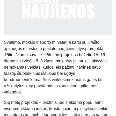
Švietimo, mokslo ir sporto ministerija kartu su Krašto
apsaugos ministerija pristato naują iniciatyvą–projektą
„Pilietiškumo savaitė“. Pilotinis projektas birželio 15–19
dienomis kviečia 5–8 klasių mokinius įsitraukti į aktyvias
nemokamas veiklas, kurios leis pažinti ir tyrinėti savo
kraštą, šiuolaikinius iššūkius bei ugdys
bendruomeniškumą. Šios veiklos mokiniams galės būti
užskaitytos kaip privalomosios socialinės-pilietinės
valandos.
Šių metų projektas – pilotinis, juo siekiama populiarinti
visuomeniškumo idėjas, krašto pažinimą, o sykiu suteikti
mokiniams galimybių turiningai leisti laiką pirmąją vasaros