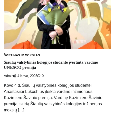
ŠVIETIMAS IR MOKSLAS
Šiaulių valstybinės kolegijos studentė įvertinta vardine
UNESCO premija
Admin
4 Kovo, 2025
0
Kovo 4 d. Šiaulių valstybinės kolegijos studentei
Anastasiiai Lukoshius įteikta vardinė inžinieriaus
Kazimiero Šavinio premija. Vardinę Kazimiero Šavinio
premiją, skirtą Šiaulių valstybinės kolegijos inžinerijos
mokslų […]