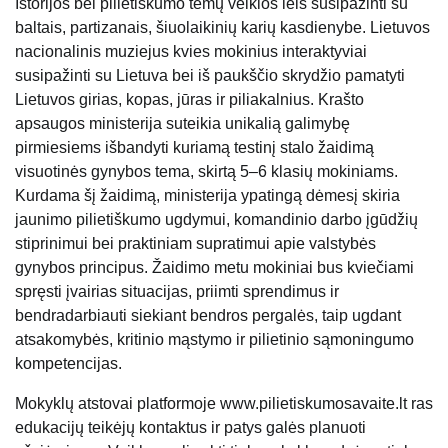
Istorijos bei pilietiškumo temų veiklos leis susipažinti su
baltais, partizanais, šiuolaikinių karių kasdienybe. Lietuvos
nacionalinis muziejus kvies mokinius interaktyviai
susipažinti su Lietuva bei iš paukščio skrydžio pamatyti
Lietuvos girias, kopas, jūras ir piliakalnius. Krašto
apsaugos ministerija suteikia unikalią galimybę
pirmiesiems išbandyti kuriamą testinį stalo žaidimą
visuotinės gynybos tema, skirtą 5–6 klasių mokiniams.
Kurdama šį žaidimą, ministerija ypatingą dėmesį skiria
jaunimo pilietiškumo ugdymui, komandinio darbo įgūdžių
stiprinimui bei praktiniam supratimui apie valstybės
gynybos principus. Žaidimo metu mokiniai bus kviečiami
spręsti įvairias situacijas, priimti sprendimus ir
bendradarbiauti siekiant bendros pergalės, taip ugdant
atsakomybės, kritinio mąstymo ir pilietinio sąmoningumo
kompetencijas.
Mokyklų atstovai platformoje www.pilietiskumosavaite.lt ras
edukacijų teikėjų kontaktus ir patys galės planuoti