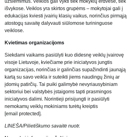
užsiėmimus. Veiklos gali vykti tiek mokyklų erdvėse, tiek
išvykose. Veiklos yra skirtos grupėms – mokytojai gali į
edukacijas kviesti įvairių klasių vaikus, norinčius pirmąją
atostogų savaitę dalyvauti siūlomose turininguose
veiklose.
Kvietimas organizacijoms
Siekdami vaikams pasiūlyti kuo didesnę veiklų įvairovę
visoje Lietuvoje, kviečiame prie iniciatyvos jungtis
organizacijas, norinčias ir galinčias supažindinti jaunąją
kartą su savo veikla ir suteikti jiems naudingų žinių ar
įdomių patirčių. Tai puiki galimybė nevyriausybiniam
sektoriui bei valstybės įstaigoms tapti prasmingos
iniciatyvos dalimi. Norintieji prisijungti ir pasiūlyti
nemokamų veiklų mokiniams turėtų kreiptis
[email protected]
.
LINEŠA/Pilietiškumo savaitė nuotr.