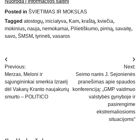
Nuoroda į informacijos šaltinį
Posted in
ŠVIETIMAS IR MOKSLAS
Tagged
atostogų
,
iniciatyva
,
Kam
,
kraštą
,
kviečia
,
mokinius
,
nauja
,
nemokamai
,
Pilietiškumo
,
pirmą
,
savaitę
,
savo
,
ŠMSM
,
tyrinėti
,
vasaros
Navigacija
Previous:
Next:
tarp
Merzas, Meloni ir
Seimo narės J. Sejonienės
sąjungininkai smerkia Izraelį
pranešimas apie spaudos
įrašų
dėl Vakarų Kranto naujakurių
konferenciją: „GMP vaidmuo
smurto – POLITICO
valstybės gynyboje ir
pasirengime
ekstremaliosioms
situacijoms“