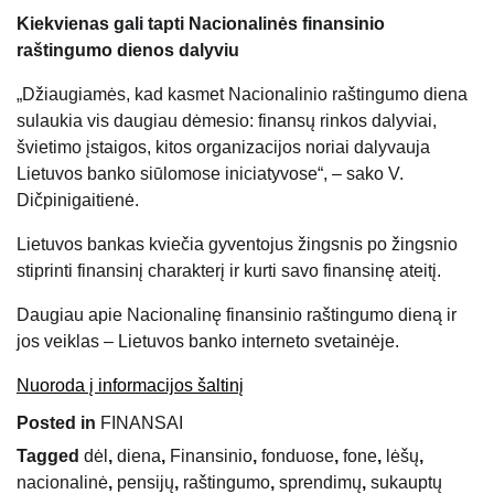
Kiekvienas gali tapti Nacionalinės finansinio
raštingumo dienos dalyviu
„Džiaugiamės, kad kasmet Nacionalinio raštingumo diena
sulaukia vis daugiau dėmesio: finansų rinkos dalyviai,
švietimo įstaigos, kitos organizacijos noriai dalyvauja
Lietuvos banko siūlomose iniciatyvose“, – sako V.
Dičpinigaitienė.
Lietuvos bankas kviečia gyventojus žingsnis po žingsnio
stiprinti finansinį charakterį ir kurti savo finansinę ateitį.
Daugiau apie Nacionalinę finansinio raštingumo dieną ir
jos veiklas – Lietuvos banko interneto svetainėje.
Nuoroda į informacijos šaltinį
Posted in
FINANSAI
Tagged
dėl
,
diena
,
Finansinio
,
fonduose
,
fone
,
lėšų
,
nacionalinė
,
pensijų
,
raštingumo
,
sprendimų
,
sukauptų