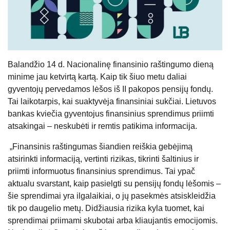
Balandžio 14 d. Nacionalinę finansinio raštingumo dieną
minime jau ketvirtą kartą. Kaip tik šiuo metu daliai
gyventojų pervedamos lėšos iš II pakopos pensijų fondų.
Tai laikotarpis, kai suaktyvėja finansiniai sukčiai. Lietuvos
bankas kviečia gyventojus finansinius sprendimus priimti
atsakingai – neskubėti ir remtis patikima informacija.
„Finansinis raštingumas šiandien reiškia gebėjimą
atsirinkti informaciją, vertinti rizikas, tikrinti šaltinius ir
priimti informuotus finansinius sprendimus. Tai ypač
aktualu svarstant, kaip pasielgti su pensijų fondų lėšomis –
šie sprendimai yra ilgalaikiai, o jų pasekmės atsiskleidžia
tik po daugelio metų. Didžiausia rizika kyla tuomet, kai
sprendimai priimami skubotai arba kliaujantis emocijomis.