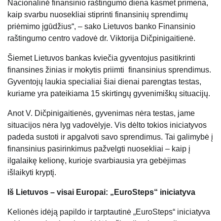
Nacionalinė finansinio raštingumo diena kasmet primena,
kaip svarbu nuosekliai stiprinti finansinių sprendimų
priėmimo įgūdžius“, – sako Lietuvos banko Finansinio
raštingumo centro vadovė dr. Viktorija Dičpinigaitienė.
Šiemet Lietuvos bankas kviečia gyventojus pasitikrinti
finansines žinias ir mokytis priimti finansinius sprendimus.
Gyventojų laukia specialiai šiai dienai parengtas testas,
kuriame yra pateikiama 15 skirtingų gyvenimiškų situacijų.
Anot V. Dičpinigaitienės, gyvenimas nėra testas, jame
situacijos nėra lyg vadovėlyje. Vis dėlto tokios iniciatyvos
padeda sustoti ir apgalvoti savo sprendimus. Tai galimybė į
finansinius pasirinkimus pažvelgti nuosekliai – kaip į
ilgalaikę kelionę, kurioje svarbiausia yra gebėjimas
išlaikyti kryptį.
Iš Lietuvos – visai Europai: „EuroSteps“ iniciatyva
Kelionės idėją papildo ir tarptautinė „EuroSteps“ iniciatyva