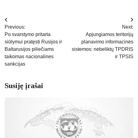
Navigacija
Previous:
Next:
tarp
Po svarstymo pritarta
Apjungiamos teritorijų
siūlymui pratęsti Rusijos ir
planavimo informacinės
įrašų
Baltarusijos piliečiams
sistemos: nebeliktų TPDRIS
taikomas nacionalines
ir TPSIS
sankcijas
Susiję įrašai