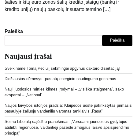
šalies ir kitų euro zonos šalių kredito įstaigų (bankų ir
kredito unijų) naujų paskolų ir sutarto termino […]
Paieška
Paieška
Naujausi įrašai
Sveikiname Tomą Pečiulį sėkmingai apgynus daktaro disertaciją!
Didžiausias dėmesys: pastatų energinio naudingumo gerinimas
Nauji juodosios mirties kilmės įrodymai – „visiška staigmena“, sako
ekspertai – „National“.
Naujos laivybos istorijos pradžia: Klaipėdos uoste pakrikštytas pirmasis
pasaulyje žaliuoju vandeniliu varomas tanklaivis „Rasa“
Seimo Liberalų sąjūdžio pranešimas: „Versdami jaunuosius gydytojus
atidirbti regionuose, valdantieji pažeidė žmogaus laisvo apsisprendimo
principą“