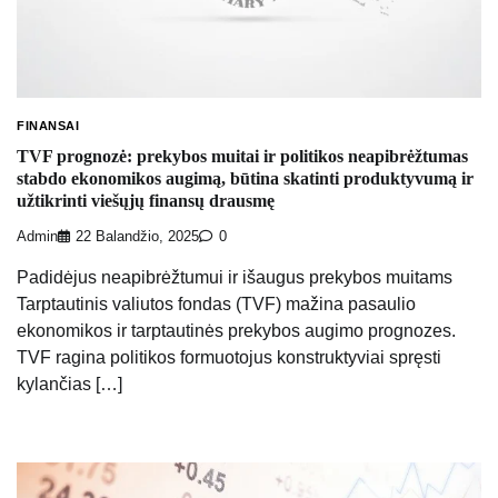
FINANSAI
TVF prognozė: prekybos muitai ir politikos neapibrėžtumas
stabdo ekonomikos augimą, būtina skatinti produktyvumą ir
užtikrinti viešųjų finansų drausmę
Admin
22 Balandžio, 2025
0
Padidėjus neapibrėžtumui ir išaugus prekybos muitams
Tarptautinis valiutos fondas (TVF) mažina pasaulio
ekonomikos ir tarptautinės prekybos augimo prognozes.
TVF ragina politikos formuotojus konstruktyviai spręsti
kylančias […]