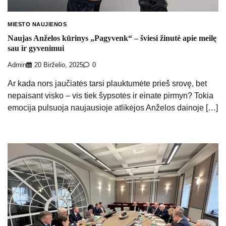
MIESTO NAUJIENOS
Naujas Anželos kūrinys „Pagyvenk“ – šviesi žinutė apie meilę
sau ir gyvenimui
Admin
20 Birželio, 2025
0
Ar kada nors jaučiatės tarsi plauktumėte prieš srovę, bet
nepaisant visko – vis tiek šypsotės ir einate pirmyn? Tokia
emocija pulsuoja naujausioje atlikėjos Anželos dainoje […]