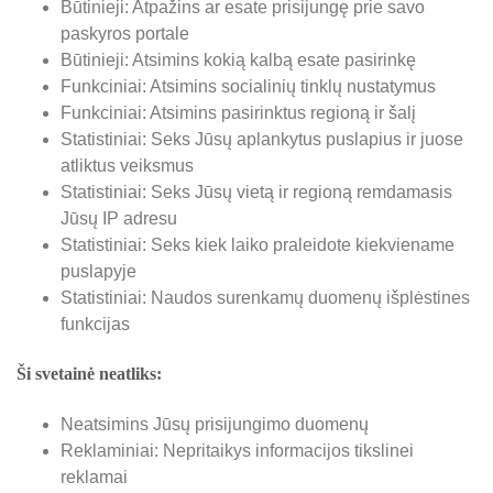
Būtinieji: Atpažins ar esate prisijungę prie savo
paskyros portale
Būtinieji: Atsimins kokią kalbą esate pasirinkę
Funkciniai: Atsimins socialinių tinklų nustatymus
Funkciniai: Atsimins pasirinktus regioną ir šalį
Statistiniai: Seks Jūsų aplankytus puslapius ir juose
atliktus veiksmus
Statistiniai: Seks Jūsų vietą ir regioną remdamasis
Jūsų IP adresu
Statistiniai: Seks kiek laiko praleidote kiekviename
puslapyje
Statistiniai: Naudos surenkamų duomenų išplėstines
funkcijas
Ši svetainė neatliks:
Neatsimins Jūsų prisijungimo duomenų
Reklaminiai: Nepritaikys informacijos tikslinei
reklamai