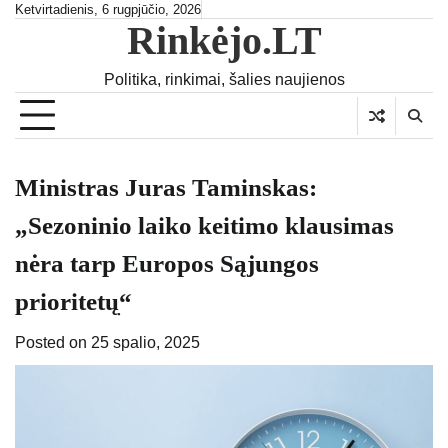
Skip
Ketvirtadienis, 6 rugpjūčio, 2026
Rinkėjo.LT
to
content
Politika, rinkimai, šalies naujienos
Ministras Juras Taminskas:
„Sezoninio laiko keitimo klausimas
nėra tarp Europos Sąjungos
prioritetųׅ“
Posted on
25 spalio, 2025