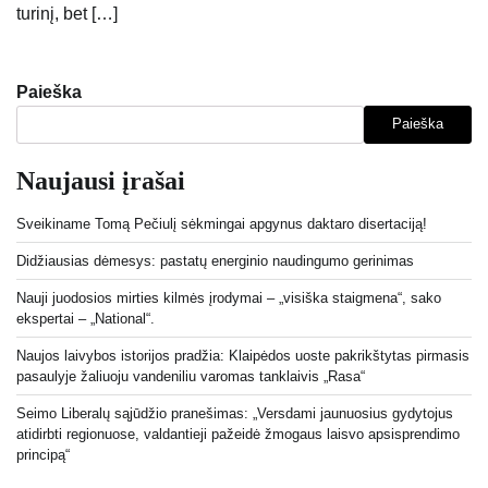
turinį, bet […]
Paieška
Paieška
Naujausi įrašai
Sveikiname Tomą Pečiulį sėkmingai apgynus daktaro disertaciją!
Didžiausias dėmesys: pastatų energinio naudingumo gerinimas
Nauji juodosios mirties kilmės įrodymai – „visiška staigmena“, sako
ekspertai – „National“.
Naujos laivybos istorijos pradžia: Klaipėdos uoste pakrikštytas pirmasis
pasaulyje žaliuoju vandeniliu varomas tanklaivis „Rasa“
Seimo Liberalų sąjūdžio pranešimas: „Versdami jaunuosius gydytojus
atidirbti regionuose, valdantieji pažeidė žmogaus laisvo apsisprendimo
principą“