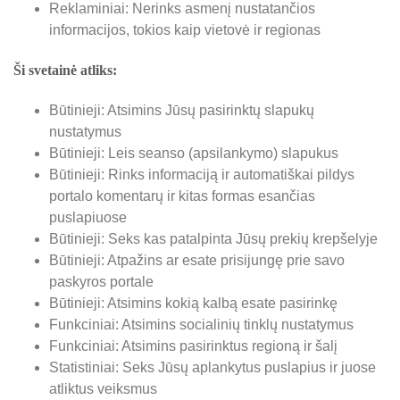
Reklaminiai: Nerinks asmenį nustatančios
informacijos, tokios kaip vietovė ir regionas
Ši svetainė atliks:
Būtinieji: Atsimins Jūsų pasirinktų slapukų
nustatymus
Būtinieji: Leis seanso (apsilankymo) slapukus
Būtinieji: Rinks informaciją ir automatiškai pildys
portalo komentarų ir kitas formas esančias
puslapiuose
Būtinieji: Seks kas patalpinta Jūsų prekių krepšelyje
Būtinieji: Atpažins ar esate prisijungę prie savo
paskyros portale
Būtinieji: Atsimins kokią kalbą esate pasirinkę
Funkciniai: Atsimins socialinių tinklų nustatymus
Funkciniai: Atsimins pasirinktus regioną ir šalį
Statistiniai: Seks Jūsų aplankytus puslapius ir juose
atliktus veiksmus