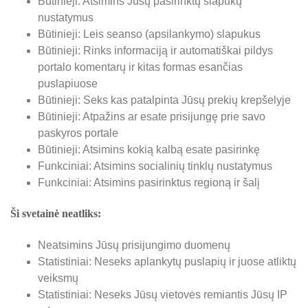
Būtinieji: Atsimins Jūsų pasirinktų slapukų
nustatymus
Būtinieji: Leis seanso (apsilankymo) slapukus
Būtinieji: Rinks informaciją ir automatiškai pildys
portalo komentarų ir kitas formas esančias
puslapiuose
Būtinieji: Seks kas patalpinta Jūsų prekių krepšelyje
Būtinieji: Atpažins ar esate prisijungę prie savo
paskyros portale
Būtinieji: Atsimins kokią kalbą esate pasirinkę
Funkciniai: Atsimins socialinių tinklų nustatymus
Funkciniai: Atsimins pasirinktus regioną ir šalį
Ši svetainė neatliks:
Neatsimins Jūsų prisijungimo duomenų
Statistiniai: Neseks aplankytų puslapių ir juose atliktų
veiksmų
Statistiniai: Neseks Jūsų vietovės remiantis Jūsų IP