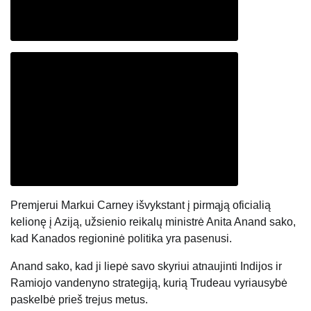
Padidinti straipsnio šrifto dydį
Premjerui Markui Carney išvykstant į pirmąją oficialią
kelionę į Aziją, užsienio reikalų ministrė Anita Anand sako,
kad Kanados regioninė politika yra pasenusi.
Anand sako, kad ji liepė savo skyriui atnaujinti Indijos ir
Ramiojo vandenyno strategiją, kurią Trudeau vyriausybė
paskelbė prieš trejus metus.