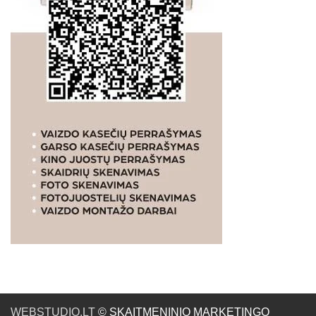
WEBSTUDIO.LT
© SKAITMENINIO MARKETINGO