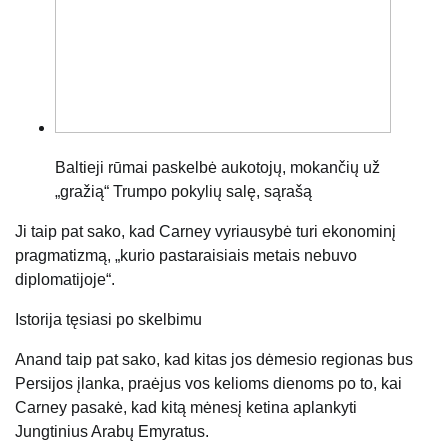
Baltieji rūmai paskelbė aukotojų, mokančių už
„gražią“ Trumpo pokylių salę, sąrašą
Ji taip pat sako, kad Carney vyriausybė turi ekonominį
pragmatizmą, „kurio pastaraisiais metais nebuvo
diplomatijoje“.
Istorija tęsiasi po skelbimu
Anand taip pat sako, kad kitas jos dėmesio regionas bus
Persijos įlanka, praėjus vos kelioms dienoms po to, kai
Carney pasakė, kad kitą mėnesį ketina aplankyti
Jungtinius Arabų Emyratus.