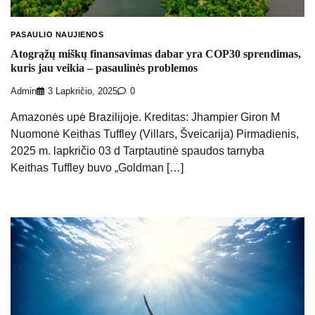
PASAULIO NAUJIENOS
Atogrąžų miškų finansavimas dabar yra COP30 sprendimas,
kuris jau veikia – pasaulinės problemos
Admin
3 Lapkričio, 2025
0
Amazonės upė Brazilijoje. Kreditas: Jhampier Giron M
Nuomonė Keithas Tuffley (Villars, Šveicarija) Pirmadienis,
2025 m. lapkričio 03 d Tarptautinė spaudos tarnyba
Keithas Tuffley buvo „Goldman […]