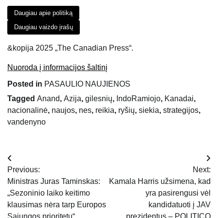
Daugiau apie politiką
Daugiau vaizdo įrašų
&kopija 2025 „The Canadian Press“.
Nuoroda į informacijos šaltinį
Posted in
PASAULIO NAUJIENOS
Tagged
Anand
,
Azija
,
gilesnių
,
IndoRamiojo
,
Kanadai
,
nacionalinė
,
naujos
,
nes
,
reikia
,
ryšių
,
siekia
,
strategijos
,
vandenyno
Navigacija
Previous:
Next:
tarp
Ministras Juras Taminskas:
Kamala Harris užsimena, kad
„Sezoninio laiko keitimo
yra pasirengusi vėl
įrašų
klausimas nėra tarp Europos
kandidatuoti į JAV
Sąjungos prioritetųׅ“
prezidentus – POLITICO