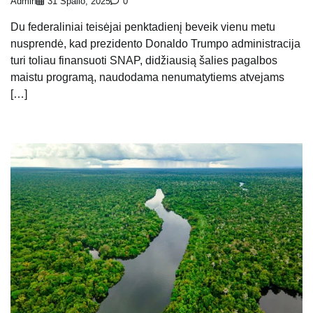
Admin
31 Spalio, 2025
0
Du federaliniai teisėjai penktadienį beveik vienu metu
nusprendė, kad prezidento Donaldo Trumpo administracija
turi toliau finansuoti SNAP, didžiausią šalies pagalbos
maistu programą, naudodama nenumatytiems atvejams
[…]