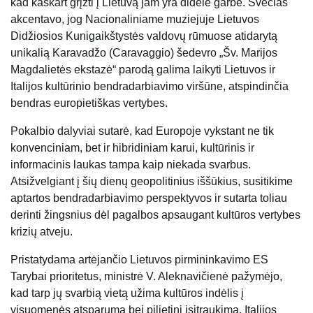
kad kaskart grįžti į Lietuvą jam yra didelė garbė. Svečias
akcentavo, jog Nacionaliniame muziejuje Lietuvos
Didžiosios Kunigaikštystės valdovų rūmuose atidarytą
unikalią Karavadžo (Caravaggio) šedevro „Šv. Marijos
Magdalietės ekstazė“ parodą galima laikyti Lietuvos ir
Italijos kultūrinio bendradarbiavimo viršūne, atspindinčia
bendras europietiškas vertybes.
Pokalbio dalyviai sutarė, kad Europoje vykstant ne tik
konvenciniam, bet ir hibridiniam karui, kultūrinis ir
informacinis laukas tampa kaip niekada svarbus.
Atsižvelgiant į šių dienų geopolitinius iššūkius, susitikime
aptartos bendradarbiavimo perspektyvos ir sutarta toliau
derinti žingsnius dėl pagalbos apsaugant kultūros vertybes
krizių atveju.
Pristatydama artėjančio Lietuvos pirmininkavimo ES
Tarybai prioritetus, ministrė V. Aleknavičienė pažymėjo,
kad tarp jų svarbią vietą užima kultūros indėlis į
visuomenės atsparumą bei pilietinį įsitraukimą. Italijos