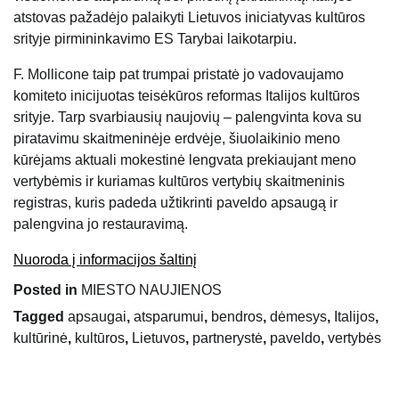
atstovas pažadėjo palaikyti Lietuvos iniciatyvas kultūros
srityje pirmininkavimo ES Tarybai laikotarpiu.
F. Mollicone taip pat trumpai pristatė jo vadovaujamo
komiteto inicijuotas teisėkūros reformas Italijos kultūros
srityje. Tarp svarbiausių naujovių – palengvinta kova su
piratavimu skaitmeninėje erdvėje, šiuolaikinio meno
kūrėjams aktuali mokestinė lengvata prekiaujant meno
vertybėmis ir kuriamas kultūros vertybių skaitmeninis
registras, kuris padeda užtikrinti paveldo apsaugą ir
palengvina jo restauravimą.
Nuoroda į informacijos šaltinį
Posted in
MIESTO NAUJIENOS
Tagged
apsaugai
,
atsparumui
,
bendros
,
dėmesys
,
Italijos
,
kultūrinė
,
kultūros
,
Lietuvos
,
partnerystė
,
paveldo
,
vertybės