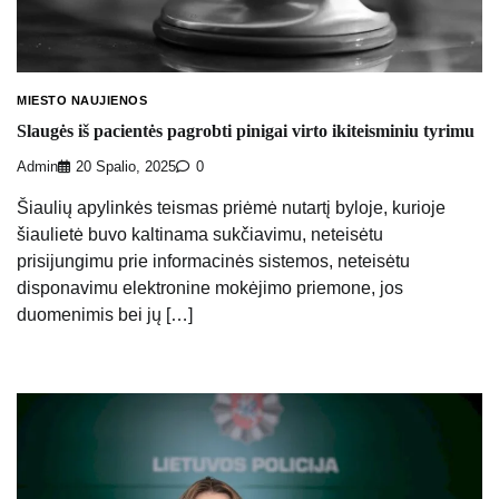
MIESTO NAUJIENOS
Slaugės iš pacientės pagrobti pinigai virto ikiteisminiu tyrimu
Admin
20 Spalio, 2025
0
Šiaulių apylinkės teismas priėmė nutartį byloje, kurioje
šiaulietė buvo kaltinama sukčiavimu, neteisėtu
prisijungimu prie informacinės sistemos, neteisėtu
disponavimu elektronine mokėjimo priemone, jos
duomenimis bei jų […]