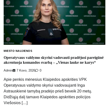
MIESTO NAUJIENOS
Operatyvaus valdymo skyriui vadovauti pradėjusi pareigūnė
akcentuoja komandos svarbą – „Vienas lauke ne karys“
Admin
7 Kovo, 2026
0
Apie penkis mėnesius Klaipėdos apskrities VPK
Operatyvaus valdymo skyriui vadovaujanti Inga
Astrauskienė tarnybą pradėjo prieš beveik 20 metų.
Didžiąją dalį tarnavo Klaipėdos apskrities policijos
Viešosios […]