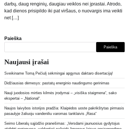
darbų, daug renginių, daugiau veiklos nei įprastai. Atrodo,
kad dienos prisipildo iki pat viršaus, o nuovargis ima veikti
net […]
Paieška
Paieška
Naujausi įrašai
Sveikiname Tomą Pečiulį sėkmingai apgynus daktaro disertaciją!
Didžiausias dėmesys: pastatų energinio naudingumo gerinimas
Nauji juodosios mirties kilmės įrodymai – „visiška staigmena“, sako
ekspertai – „National“.
Naujos laivybos istorijos pradžia: Klaipėdos uoste pakrikštytas pirmasis
pasaulyje žaliuoju vandeniliu varomas tanklaivis „Rasa“
Seimo Liberalų sąjūdžio pranešimas: „Versdami jaunuosius gydytojus
atidirbti regionuose, valdantieji pažeidė žmogaus laisvo apsisprendimo