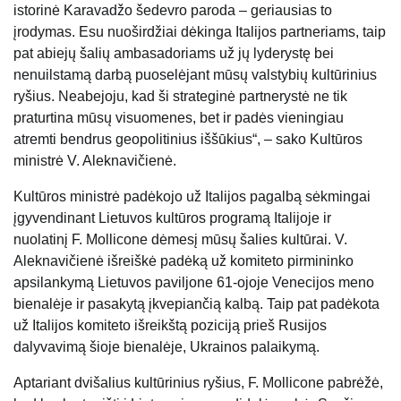
istorinė Karavadžo šedevro paroda – geriausias to
įrodymas. Esu nuoširdžiai dėkinga Italijos partneriams, taip
pat abiejų šalių ambasadoriams už jų lyderystę bei
nenuilstamą darbą puoselėjant mūsų valstybių kultūrinius
ryšius. Neabejoju, kad ši strateginė partnerystė ne tik
praturtina mūsų visuomenes, bet ir padės vieningiau
atremti bendrus geopolitinius iššūkius“, – sako Kultūros
ministrė V. Aleknavičienė.
Kultūros ministrė padėkojo už Italijos pagalbą sėkmingai
įgyvendinant Lietuvos kultūros programą Italijoje ir
nuolatinį F. Mollicone dėmesį mūsų šalies kultūrai. V.
Aleknavičienė išreiškė padėką už komiteto pirmininko
apsilankymą Lietuvos paviljone 61-ojoje Venecijos meno
bienalėje ir pasakytą įkvepiančią kalbą. Taip pat padėkota
už Italijos komiteto išreikštą poziciją prieš Rusijos
dalyvavimą šioje bienalėje, Ukrainos palaikymą.
Aptariant dvišalius kultūrinius ryšius, F. Mollicone pabrėžė,