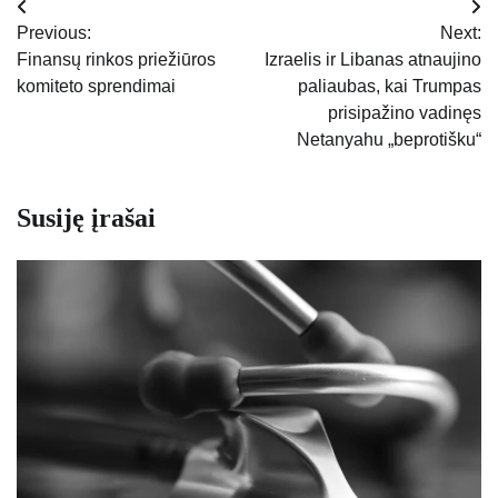
Navigacija
Previous:
Next:
tarp
Finansų rinkos priežiūros
Izraelis ir Libanas atnaujino
komiteto sprendimai
paliaubas, kai Trumpas
įrašų
prisipažino vadinęs
Netanyahu „beprotišku“
Susiję įrašai