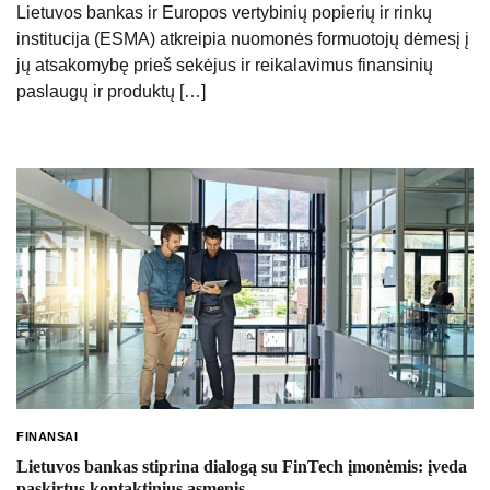
Lietuvos bankas ir Europos vertybinių popierių ir rinkų
institucija (ESMA) atkreipia nuomonės formuotojų dėmesį į
jų atsakomybę prieš sekėjus ir reikalavimus finansinių
paslaugų ir produktų […]
FINANSAI
Lietuvos bankas stiprina dialogą su FinTech įmonėmis: įveda
paskirtus kontaktinius asmenis