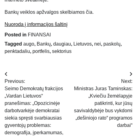
Bankų veiklos apžvalgos skelbiamos čia.
Nuoroda į informacijos šaltinį
Posted in
FINANSAI
Tagged
augo
,
Bankų
,
daugiau
,
Lietuvos
,
nei
,
paskolų
,
penktadaliu
,
portfelis
,
sektorius
Navigacija
Previous:
Next:
tarp
Seimo Demokratų frakcijos
Ministras Juras Taminskas:
„Vardan Lietuvos“
„Kviečiu žemėlapyje
įrašų
pranešimas: „Opozicinėje
patikrinti, kur jūsų
darbotvarkėje demokratai
savivaldybėje bus vykdomi
siekia spręsti svarbiausias
„dešiniojo rato“ programos
gyventojų problemas:
darbai“
demografija, įperkamumas,