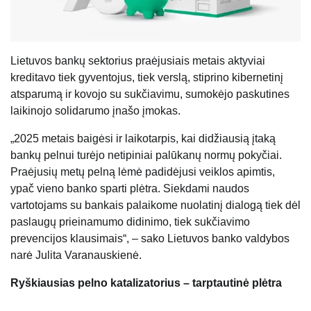
Lietuvos bankų sektorius praėjusiais metais aktyviai
kreditavo tiek gyventojus, tiek verslą, stiprino kibernetinį
atsparumą ir kovojo su sukčiavimu, sumokėjo paskutines
laikinojo solidarumo įnašo įmokas.
„2025 metais baigėsi ir laikotarpis, kai didžiausią įtaką
bankų pelnui turėjo netipiniai palūkanų normų pokyčiai.
Praėjusių metų pelną lėmė padidėjusi veiklos apimtis,
ypač vieno banko sparti plėtra. Siekdami naudos
vartotojams su bankais palaikome nuolatinį dialogą tiek dėl
paslaugų prieinamumo didinimo, tiek sukčiavimo
prevencijos klausimais“, – sako Lietuvos banko valdybos
narė Julita Varanauskienė.
Ryškiausias pelno katalizatorius – tarptautinė plėtra