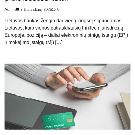
Admin
7 Balandžio, 2026
0
Lietuvos bankas žengia dar vieną žingsnį stiprindamas
Lietuvos, kaip vienos patraukliausių FinTech jurisdikcijų
Europoje, poziciją – daliai elektroninių pinigų įstaigų (EPĮ)
ir mokėjimo įstaigų (MĮ) […]