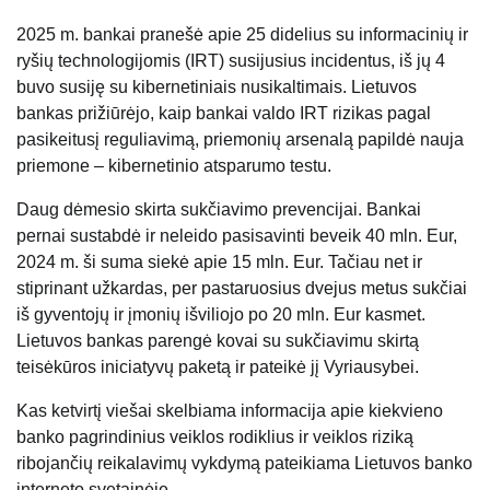
2025 m. bankai pranešė apie 25 didelius su informacinių ir
ryšių technologijomis (IRT) susijusius incidentus, iš jų 4
buvo susiję su kibernetiniais nusikaltimais. Lietuvos
bankas prižiūrėjo, kaip bankai valdo IRT rizikas pagal
pasikeitusį reguliavimą, priemonių arsenalą papildė nauja
priemone – kibernetinio atsparumo testu.
Daug dėmesio skirta sukčiavimo prevencijai. Bankai
pernai sustabdė ir neleido pasisavinti beveik 40 mln. Eur,
2024 m. ši suma siekė apie 15 mln. Eur. Tačiau net ir
stiprinant užkardas, per pastaruosius dvejus metus sukčiai
iš gyventojų ir įmonių išviliojo po 20 mln. Eur kasmet.
Lietuvos bankas parengė kovai su sukčiavimu skirtą
teisėkūros iniciatyvų paketą ir pateikė jį Vyriausybei.
Kas ketvirtį viešai skelbiama informacija apie kiekvieno
banko pagrindinius veiklos rodiklius ir veiklos riziką
ribojančių reikalavimų vykdymą pateikiama Lietuvos banko
interneto svetainėje.