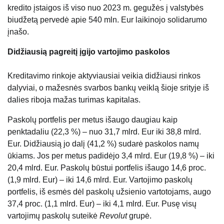
kredito įstaigos iš viso nuo 2023 m. gegužės į valstybės
biudžetą pervedė apie 540 mln. Eur laikinojo solidarumo
įnašo.
Didžiausią pagreitį įgijo vartojimo paskolos
Kreditavimo rinkoje aktyviausiai veikia didžiausi rinkos
dalyviai, o mažesnės svarbos bankų veiklą šioje srityje iš
dalies riboja mažas turimas kapitalas.
Paskolų portfelis per metus išaugo daugiau kaip
penktadaliu (22,3 %) – nuo 31,7 mlrd. Eur iki 38,8 mlrd.
Eur. Didžiausią jo dalį (41,2 %) sudarė paskolos namų
ūkiams. Jos per metus padidėjo 3,4 mlrd. Eur (19,8 %) – iki
20,4 mlrd. Eur. Paskolų būstui portfelis išaugo 14,6 proc.
(1,9 mlrd. Eur) – iki 14,6 mlrd. Eur. Vartojimo paskolų
portfelis, iš esmės dėl paskolų užsienio vartotojams, augo
37,4 proc. (1,1 mlrd. Eur) – iki 4,1 mlrd. Eur. Pusę visų
vartojimų paskolų suteikė
Revolut
grupė.