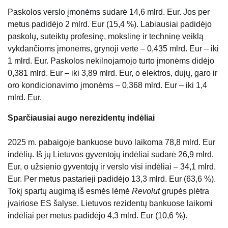
Paskolos verslo įmonėms sudarė 14,6 mlrd. Eur. Jos per
metus padidėjo 2 mlrd. Eur (15,4 %). Labiausiai padidėjo
paskolų, suteiktų profesinę, mokslinę ir techninę veiklą
vykdančioms įmonėms, grynoji vertė – 0,435 mlrd. Eur – iki
1 mlrd. Eur. Paskolos nekilnojamojo turto įmonėms didėjo
0,381 mlrd. Eur – iki 3,89 mlrd. Eur, o elektros, dujų, garo ir
oro kondicionavimo įmonėms – 0,368 mlrd. Eur – iki 1,4
mlrd. Eur.
Sparčiausiai augo nerezidentų indėliai
2025 m. pabaigoje bankuose buvo laikoma 78,8 mlrd. Eur
indėlių. Iš jų Lietuvos gyventojų indėliai sudarė 26,9 mlrd.
Eur, o užsienio gyventojų ir verslo visi indėliai – 34,1 mlrd.
Eur. Per metus pastarieji padidėjo 13,3 mlrd. Eur (63,6 %).
Tokį spartų augimą iš esmės lėmė
Revolut
grupės plėtra
įvairiose ES šalyse. Lietuvos rezidentų bankuose laikomi
indėliai per metus padidėjo 4,3 mlrd. Eur (10,6 %).