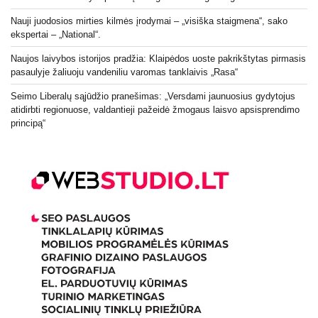
Nauji juodosios mirties kilmės įrodymai – „visiška staigmena“, sako
ekspertai – „National“.
Naujos laivybos istorijos pradžia: Klaipėdos uoste pakrikštytas pirmasis
pasaulyje žaliuoju vandeniliu varomas tanklaivis „Rasa“
Seimo Liberalų sąjūdžio pranešimas: „Versdami jaunuosius gydytojus
atidirbti regionuose, valdantieji pažeidė žmogaus laisvo apsisprendimo
principą“