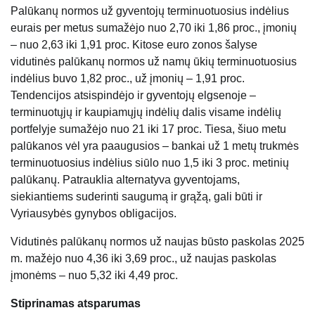
Palūkanų normos už gyventojų terminuotuosius indėlius
eurais per metus sumažėjo nuo 2,70 iki 1,86 proc., įmonių
– nuo 2,63 iki 1,91 proc. Kitose euro zonos šalyse
vidutinės palūkanų normos už namų ūkių terminuotuosius
indėlius buvo 1,82 proc., už įmonių – 1,91 proc.
Tendencijos atsispindėjo ir gyventojų elgsenoje –
terminuotųjų ir kaupiamųjų indėlių dalis visame indėlių
portfelyje sumažėjo nuo 21 iki 17 proc. Tiesa, šiuo metu
palūkanos vėl yra paaugusios – bankai už 1 metų trukmės
terminuotuosius indėlius siūlo nuo 1,5 iki 3 proc. metinių
palūkanų. Patrauklia alternatyva gyventojams,
siekiantiems suderinti saugumą ir grąžą, gali būti ir
Vyriausybės gynybos obligacijos.
Vidutinės palūkanų normos už naujas būsto paskolas 2025
m. mažėjo nuo 4,36 iki 3,69 proc., už naujas paskolas
įmonėms – nuo 5,32 iki 4,49 proc.
Stiprinamas atsparumas