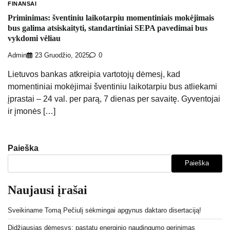
FINANSAI
Priminimas: šventiniu laikotarpiu momentiniais mokėjimais
bus galima atsiskaityti, standartiniai SEPA pavedimai bus
vykdomi vėliau
Admin
23 Gruodžio, 2025
0
Lietuvos bankas atkreipia vartotojų dėmesį, kad
momentiniai mokėjimai šventiniu laikotarpiu bus atliekami
įprastai – 24 val. per parą, 7 dienas per savaitę. Gyventojai
ir įmonės […]
Paieška
Paieška
Naujausi įrašai
Sveikiname Tomą Pečiulį sėkmingai apgynus daktaro disertaciją!
Didžiausias dėmesys: pastatų energinio naudingumo gerinimas