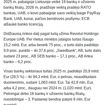
2025 m. pabaigoje Lietuvoje veikė 19 bankų ir užsienio
bankų filialų. 2026 m. pradžioje veiklą pradėjo RATO
bankas, UAB, o kovo pabaigoje savo veiklą baigė PayRay
Bank, UAB, kuriai, pačios bendrovės prašymu, ECB
atšaukė banko licenciją.
Didžiausią rinkos dalį pagal turtą užima Revolut Holdings
Europe UAB. Per metus minėtos įstaigos turtas išaugo
15,2 mlrd. Eur, arba beveik 75 proc., o turto dalis padidėjo
9,9 proc. punkto – iki 37,6 proc. „Swedbank“, AB, turto dalis
sudarė 23 proc., AB SEB banko – 17,1 proc., AB Artea
banko – 6,2 proc.
Visas bankų sektoriaus turtas 2025 m. padidėjo 20,9 mlrd.
Eur (28,5 %) – iki 94,3 mlrd. Eur, o pelnas, neaudituotais
duomenimis, sudarė 1,063 mlrd. Eur. Tai 42,9 mln. Eur,
arba 4,2 proc., daugiau nei 2024 m. (1,020 mlrd. Eur).
Pelningai dirbo 16 bankų ir užsienio bankų filialų,
nuostolingai – 3. Pastarieji bendrai patyrė 6 mln. Eur
nuostolį.