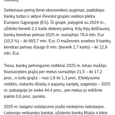
Sektoriaus pelną lėmė ekonomikos augimas, padidėjęs
bankų turtas ir aktyvi
Revolut
grupės veiklos plėtra
Europos Sąjungoje (ES). Ši grupė, palyginti su 2024 m.,
uždirbo beveik 2,1 karto didesnį pelną. Kitų trijų didžiausių
bankų bendras pelnas 2025 m. sumažėjo 78,4 mln. Eur
(10,3 %) – iki 683,7 mln. Eur. O mažesnės svarbos 9 bankų
bendras pelnas išaugo 8 mln. (beveik 2,7 karto) – iki 12,9
mln. Eur.
Tiesa, bankų pelningumo rodikliai 2025 m. toliau mažėjo.
Nuosavybės grąža per metus sumažėjo 21,5 – iki 17,2
proc., o turto grąža – nuo 1,6 iki 1,3 proc. Efektyvumo
rodiklis, rodantis išlaidų ir pajamų santykį, pagerėjo – 2025
m. pabaigoje jis siekė 44,4 proc., per metus jo reikšmė
pakito 0,6 proc. punkto.
2025 m. baigėsi solidarumo įnašo mokėjimo laikotarpis.
Lietuvoje veikiantys bankai, užsienio bankų filialai ir kitos