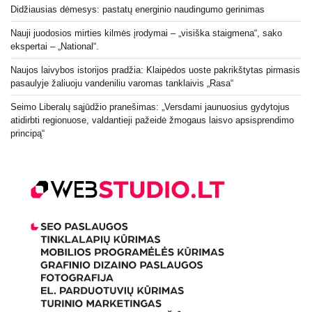
Didžiausias dėmesys: pastatų energinio naudingumo gerinimas
Nauji juodosios mirties kilmės įrodymai – „visiška staigmena“, sako
ekspertai – „National“.
Naujos laivybos istorijos pradžia: Klaipėdos uoste pakrikštytas pirmasis
pasaulyje žaliuoju vandeniliu varomas tanklaivis „Rasa“
Seimo Liberalų sąjūdžio pranešimas: „Versdami jaunuosius gydytojus
atidirbti regionuose, valdantieji pažeidė žmogaus laisvo apsisprendimo
principą“