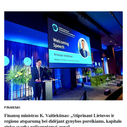
FINANSAI
Finansų ministras K. Vaitiekūnas: „Stiprinant Lietuvos ir
regiono atsparumą bei didėjant gynybos poreikiams, kapitalo
rinkų svarba neišvengiamai auga“