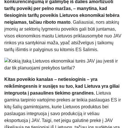
konkurencingumą ir galimybę iš dalies amortizuoti
tarifų poveikį per pelno maržas, – manytina, kad
tiesioginis tarifų poveikis Lietuvos ekonomikai tebėra
neigiamas, tačiau riboto masto
. Galiausiai, nors atskirų
įmonių ar sektorių lygmeniu poveikis gali būti juntamas,
visos ekonomikos mastu Lietuvos priklausomybė nuo JAV
rinkos yra santykinai maža, ypač atsižvelgus į taikomų
tarifų išimtis ir palyginus su kitomis ES šalimis.
Kitas poveikio kanalas – netiesioginis – yra
reikšmingesnis ir susijęs su tuo, kad Lietuva yra giliai
integruota į pasaulines tiekimo grandines.
Lietuva
gamina tarpinio vartojimo prekes ar teikia paslaugas ES ir
kitų šalių gamintojams, kurie Lietuvos produktus bei
paslaugas integruoja į savo produkciją ir vėliau
eksportuoja į JAV. Taigi, net jeigu galutinė prekė į JAV
iškeliauja ne tiesiogiai iš Lietuvos, tačiau jos sudėtyje yra