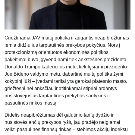
Griežtinama JAV muitų politika ir augantis neapibrėžtumas
lemia didžiulius tarptautinės prekybos pokyčius. Nors į
protekcionizmą orientuotos ekonominės politikos
pakeitimai buvo įgyvendinami tiek ankstesnės prezidento
Donaldo Trumpo kadencijos metu, tiek tęsiami prezidento
Joe Bideno valdymo metu, dabartinė muitų politika žymi
kokybinį lūžį – įvedami tarifai yra gerokai platesnio masto,
griežtesni nei anksčiau ir atitinkamai stipriai ardantys
nusistovėjusius tarptautinės prekybos santykius ir
pasaulinės rinkos mastą.
Didelis neapibrėžtumas dėl galutinio tarifų dydžio ir
nusistovėsiančių prekybos ryšių jau pradėjo neigiamai
veikti pasaulines finansų rinkas – stebimos akcijų indeksų