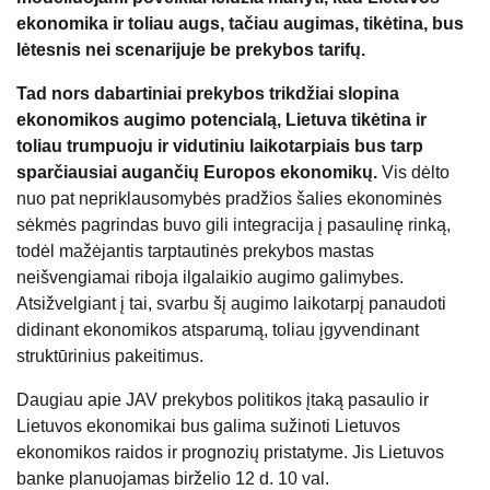
ekonomika ir toliau augs, tačiau augimas, tikėtina, bus
lėtesnis nei scenarijuje be prekybos tarifų.
Tad nors dabartiniai prekybos trikdžiai slopina
ekonomikos augimo potencialą, Lietuva tikėtina ir
toliau trumpuoju ir vidutiniu laikotarpiais bus tarp
sparčiausiai augančių Europos ekonomikų.
Vis dėlto
nuo pat nepriklausomybės pradžios šalies ekonominės
sėkmės pagrindas buvo gili integracija į pasaulinę rinką,
todėl mažėjantis tarptautinės prekybos mastas
neišvengiamai riboja ilgalaikio augimo galimybes.
Atsižvelgiant į tai, svarbu šį augimo laikotarpį panaudoti
didinant ekonomikos atsparumą, toliau įgyvendinant
struktūrinius pakeitimus.
Daugiau apie JAV prekybos politikos įtaką pasaulio ir
Lietuvos ekonomikai bus galima sužinoti Lietuvos
ekonomikos raidos ir prognozių pristatyme. Jis Lietuvos
banke planuojamas birželio 12 d. 10 val.