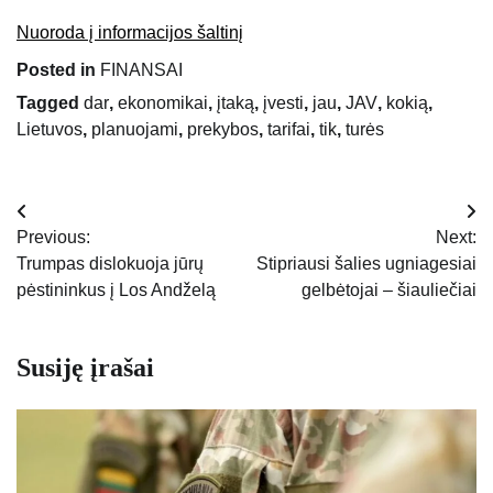
Nuoroda į informacijos šaltinį
Posted in
FINANSAI
Tagged
dar
,
ekonomikai
,
įtaką
,
įvesti
,
jau
,
JAV
,
kokią
,
Lietuvos
,
planuojami
,
prekybos
,
tarifai
,
tik
,
turės
Navigacija
Previous:
Next:
tarp
Trumpas dislokuoja jūrų
Stipriausi šalies ugniagesiai
pėstininkus į Los Andželą
gelbėtojai – šiauliečiai
įrašų
Susiję įrašai