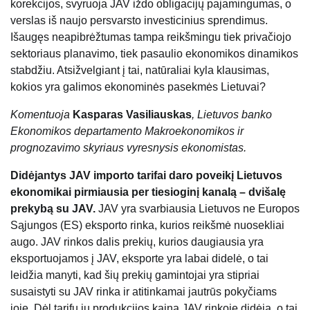
korekcijos, svyruoja JAV iždo obligacijų pajamingumas, o
verslas iš naujo persvarsto investicinius sprendimus.
Išaugęs neapibrėžtumas tampa reikšmingu tiek privačiojo
sektoriaus planavimo, tiek pasaulio ekonomikos dinamikos
stabdžiu. Atsižvelgiant į tai, natūraliai kyla klausimas,
kokios yra galimos ekonominės pasekmės Lietuvai?
Komentuoja
Kasparas Vasiliauskas
, Lietuvos banko
Ekonomikos departamento Makroekonomikos ir
prognozavimo skyriaus vyresnysis ekonomistas.
Didėjantys JAV importo tarifai daro poveikį Lietuvos
ekonomikai pirmiausia per tiesioginį kanalą – dvišalę
prekybą su JAV.
JAV yra svarbiausia Lietuvos ne Europos
Sąjungos (ES) eksporto rinka, kurios reikšmė nuosekliai
augo. JAV rinkos dalis prekių, kurios daugiausia yra
eksportuojamos į JAV, eksporte yra labai didelė, o tai
leidžia manyti, kad šių prekių gamintojai yra stipriai
susaistyti su JAV rinka ir atitinkamai jautrūs pokyčiams
joje. Dėl tarifų jų produkcijos kaina JAV rinkoje didėja, o tai