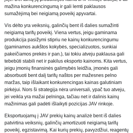
mažina konkurencingumą ir gali lemti paklausos
sumažėjimą bei neigiamą poveikį apyvartai.
Vis dėlto yra veiksnių, galinčių bent iš dalies sumažinti
neigiamą tarifų poveikį. Viena vertus, jeigu gaminama
produkcija pasižymi stipriu ne kainų konkurencingumu
(gaminamos aukštos kokybės, specializuotos, sunkiai
pakeičiamos prekės ir pan.), tai tokiu atveju paklausa gali
tebebūti stabili net ir pakilus eksporto kainoms. Kita vertus,
jeigu įmonių finansinės galimybės leidžia, įmonės gali
absorbuoti bent dalį tarifų naštos per mažesnes pelno
maržas, taip išlaikant konkurencingas kainas galutiniam
pirkėjui. Nors ši strategija nėra universali, ypač tuo atveju,
jei veikla yra mažai pelninga, tačiau net ir dalinis kainų
mažinimas gali padėti išlaikyti pozicijas JAV rinkoje.
Eksportuojamų į JAV prekių kainų analizė bent iš dalies
patvirtina veiksnių, galinčių amortizuoti neigiamą tarifų
poveikį, egzistavimą. Kai kurių prekių, pavyzdžiui, reagentų