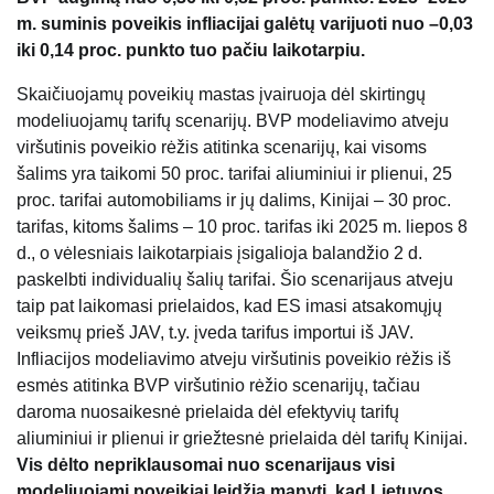
m. suminis poveikis infliacijai galėtų varijuoti nuo –0,03
iki 0,14 proc. punkto tuo pačiu laikotarpiu.
Skaičiuojamų poveikių mastas įvairuoja dėl skirtingų
modeliuojamų tarifų scenarijų. BVP modeliavimo atveju
viršutinis poveikio rėžis atitinka scenarijų, kai visoms
šalims yra taikomi 50 proc. tarifai aliuminiui ir plienui, 25
proc. tarifai automobiliams ir jų dalims, Kinijai – 30 proc.
tarifas, kitoms šalims – 10 proc. tarifas iki 2025 m. liepos 8
d., o vėlesniais laikotarpiais įsigalioja balandžio 2 d.
paskelbti individualių šalių tarifai. Šio scenarijaus atveju
taip pat laikomasi prielaidos, kad ES imasi atsakomųjų
veiksmų prieš JAV, t.y. įveda tarifus importui iš JAV.
Infliacijos modeliavimo atveju viršutinis poveikio rėžis iš
esmės atitinka BVP viršutinio rėžio scenarijų, tačiau
daroma nuosaikesnė prielaida dėl efektyvių tarifų
aliuminiui ir plienui ir griežtesnė prielaida dėl tarifų Kinijai.
Vis dėlto nepriklausomai nuo scenarijaus visi
modeliuojami poveikiai leidžia manyti, kad Lietuvos