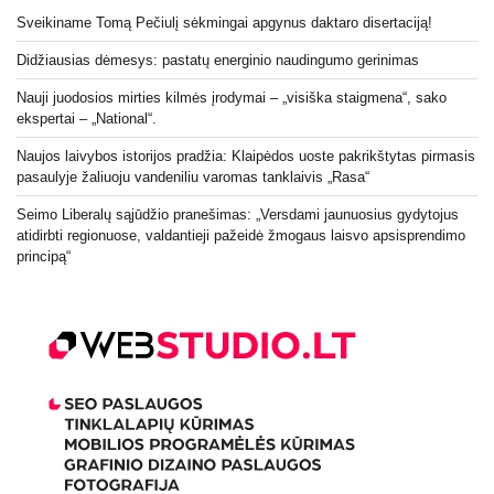
Sveikiname Tomą Pečiulį sėkmingai apgynus daktaro disertaciją!
Didžiausias dėmesys: pastatų energinio naudingumo gerinimas
Nauji juodosios mirties kilmės įrodymai – „visiška staigmena“, sako
ekspertai – „National“.
Naujos laivybos istorijos pradžia: Klaipėdos uoste pakrikštytas pirmasis
pasaulyje žaliuoju vandeniliu varomas tanklaivis „Rasa“
Seimo Liberalų sąjūdžio pranešimas: „Versdami jaunuosius gydytojus
atidirbti regionuose, valdantieji pažeidė žmogaus laisvo apsisprendimo
principą“