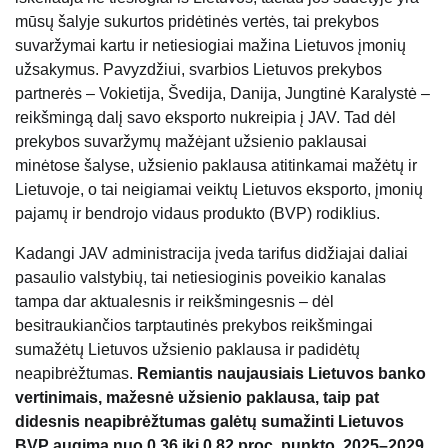
mūsų šalyje sukurtos pridėtinės vertės, tai prekybos
suvaržymai kartu ir netiesiogiai mažina Lietuvos įmonių
užsakymus. Pavyzdžiui, svarbios Lietuvos prekybos
partnerės – Vokietija, Švedija, Danija, Jungtinė Karalystė –
reikšmingą dalį savo eksporto nukreipia į JAV. Tad dėl
prekybos suvaržymų mažėjant užsienio paklausai
minėtose šalyse, užsienio paklausa atitinkamai mažėtų ir
Lietuvoje, o tai neigiamai veiktų Lietuvos eksporto, įmonių
pajamų ir bendrojo vidaus produkto (BVP) rodiklius.
Kadangi JAV administracija įveda tarifus didžiajai daliai
pasaulio valstybių, tai netiesioginis poveikio kanalas
tampa dar aktualesnis ir reikšmingesnis – dėl
besitraukiančios tarptautinės prekybos reikšmingai
sumažėtų Lietuvos užsienio paklausa ir padidėtų
neapibrėžtumas.
Remiantis naujausiais Lietuvos banko
vertinimais, mažesnė užsienio paklausa, taip pat
didesnis neapibrėžtumas galėtų sumažinti Lietuvos
BVP augimą nuo 0,36 iki 0,82 proc. punkto. 2025–2029