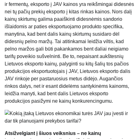
ir fermentų, eksporto į JAV kainos yra reikšmingai didesnės
nei tų pačių prekių eksporto į kitas rinkas kainos. Nors dalį
kainų skirtumų galima paaiškinti didesnėmis sandorio
išlaidomis ar paties eksportuojamo produkto specifika,
manytina, kad bent dalis kainų skirtumų susidaro dėl
didesnių pelno maržų. Tai atitinkamai leidžia viltis, kad
pelno maržos gali būti pakankamos bent daliai neigiamo
tarifų poveikio sušvelninti. Be to, nepaisant aukštesnių
Lietuvos eksporto kainų, palyginti su kitų šalių tos pačios
produkcijos eksportuotojais į JAV, Lietuvos eksporto dalis
JAV rinkoje per pastaruosius metus didėjo. Augančios
rinkos dalys, net ir esant didelėms santykinėms kainoms,
leidžia manyti, kad bent dalis Lietuvos eksporto
produkcijos pasižymi ne kainų konkurencingumu.
Atsižvelgiant į šiuos veiksnius – ne kainų