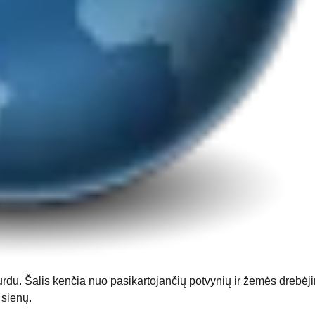
urdu. Šalis kenčia nuo pasikartojančių potvynių ir žemės drebėj
 sienų.