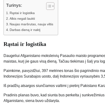
Turinys:
Rąstai ir logistika
Alkis negali laukti
Naujas maršrutas, nauja viltis
Darbas dieną ir naktį
Rąstai ir logistika
Daugeliui Afganistano moksleivių Pasaulio maisto programos 
maistas, kurį jie gaus visą dieną. Tačiau tiekimas į šalį yra lo
Paimkime, pavyzdžiui, 397 metrines tonas šio pagrindinio ma
Indonezijos Surabajos uosto, dalį Indonezijos vyriausybės 3,
Iš pradžių atsargos siunčiamos valtimi į pietinį Pakistano Kar
Pradinis planas buvo, kad siunta bus perkelta į sunkvežimius 7
Afganistano, siena buvo uždaryta.