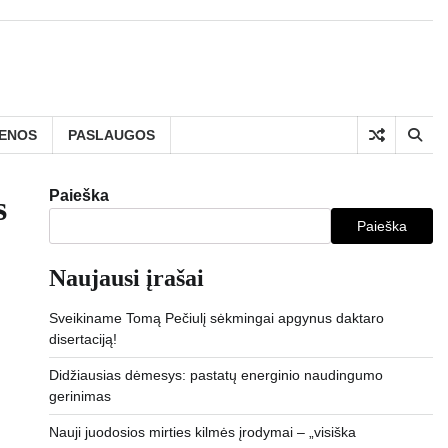
IENOS
PASLAUGOS
Paieška
s
Paieška
Naujausi įrašai
Sveikiname Tomą Pečiulį sėkmingai apgynus daktaro
disertaciją!
Didžiausias dėmesys: pastatų energinio naudingumo
gerinimas
Nauji juodosios mirties kilmės įrodymai – „visiška