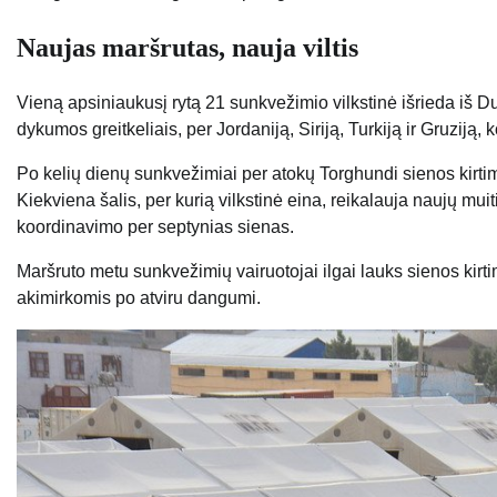
Naujas maršrutas, nauja viltis
Vieną apsiniaukusį rytą 21 sunkvežimio vilkstinė išrieda iš D
dykumos greitkeliais, per Jordaniją, Siriją, Turkiją ir Gruziją,
Po kelių dienų sunkvežimiai per atokų Torghundi sienos kirtim
Kiekviena šalis, per kurią vilkstinė eina, reikalauja naujų mu
koordinavimo per septynias sienas.
Maršruto metu sunkvežimių vairuotojai ilgai lauks sienos ki
akimirkomis po atviru dangumi.