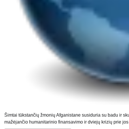
Šimtai tūkstančių žmonių Afganistane susiduria su badu ir sk
mažėjančio humanitarinio finansavimo ir dviejų krizių prie jos