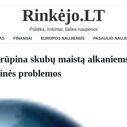
Rinkėjo.LT
Politika, rinkimai, šalies naujienos
AS
FINANSAI
EUROPOS NAUJIENOS
PASAULIO NAUJ
prūpina skubų maistą alkaniem
inės problemos