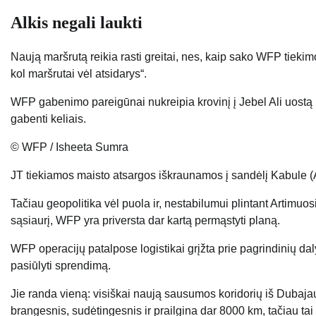
Alkis negali laukti
Naują maršrutą reikia rasti greitai, nes, kaip sako WFP tiekim
kol maršrutai vėl atsidarys“.
WFP gabenimo pareigūnai nukreipia krovinį į Jebel Ali uostą D
gabenti keliais.
© WFP / Isheeta Sumra
JT tiekiamos maisto atsargos iškraunamos į sandėlį Kabule (
Tačiau geopolitika vėl puola ir, nestabilumui plintant Artim
sąsiaurį, WFP yra priversta dar kartą permąstyti planą.
WFP operacijų patalpose logistikai grįžta prie pagrindinių dal
pasiūlyti sprendimą.
Jie randa vieną: visiškai naują sausumos koridorių iš Dubajaus
brangesnis, sudėtingesnis ir prailgina dar 8000 km, tačiau tai