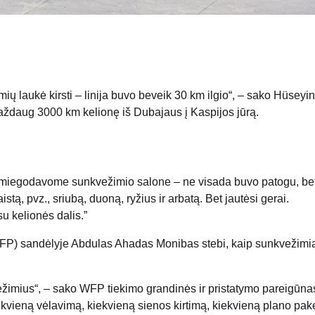
mių laukė kirsti – linija buvo beveik 30 km ilgio“, – sako Hüseyin
aždaug 3000 km kelionę iš Dubajaus į Kaspijos jūrą.
s miegodavome sunkvežimio salone – ne visada buvo patogu, be
tą, pvz., sriubą, duoną, ryžius ir arbatą. Bet jautėsi gerai.
u kelionės dalis.”
P) sandėlyje Abdulas Ahadas Monibas stebi, kaip sunkvežimiai
imius“, – sako WFP tiekimo grandinės ir pristatymo pareigūnas
ekvieną vėlavimą, kiekvieną sienos kirtimą, kiekvieną plano pak