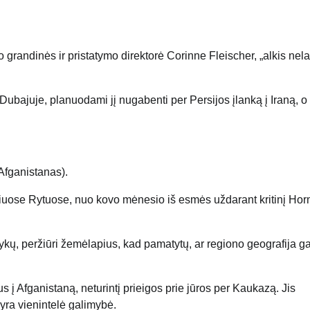
o grandinės ir pristatymo direktorė Corinne Fleischer, „alkis nela
ubajuje, planuodami jį nugabenti per Persijos įlanką į Iraną, o
Afganistanas).
uosiuose Rytuose, nuo kovo mėnesio iš esmės uždarant kritinį Ho
ykų, peržiūri žemėlapius, kad pamatytų, ar regiono geografija ga
 į Afganistaną, neturintį prieigos prie jūros per Kaukazą. Jis
 yra vienintelė galimybė.