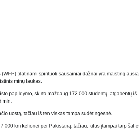
(WFP) platinami spirituoti sausainiai dažnai yra maistingiausia
gistinis minų laukas.
isto papildymo, skirto maždaug 172 000 studentų, atgabentų iš
5 mln.
ačio uostą, tačiau iš ten viskas tampa sudėtingesnė.
 000 km kelionei per Pakistaną, tačiau, kilus įtampai tarp šalies