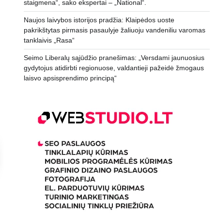
staigmena“, sako ekspertai – „National“.
Naujos laivybos istorijos pradžia: Klaipėdos uoste
pakrikštytas pirmasis pasaulyje žaliuoju vandeniliu varomas
tanklaivis „Rasa“
Seimo Liberalų sąjūdžio pranešimas: „Versdami jaunuosius
gydytojus atidirbti regionuose, valdantieji pažeidė žmogaus
laisvo apsisprendimo principą“