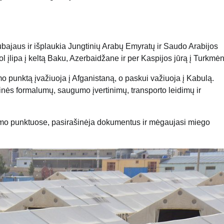
ubajaus ir išplaukia Jungtinių Arabų Emyratų ir Saudo Arabijos
 kol įlipa į keltą Baku, Azerbaidžane ir per Kaspijos jūrą į Turkmė
o punktą įvažiuoja į Afganistaną, o paskui važiuoja į Kabulą.
itinės formalumų, saugumo įvertinimų, transporto leidimų ir
rtimo punktuose, pasirašinėja dokumentus ir mėgaujasi miego