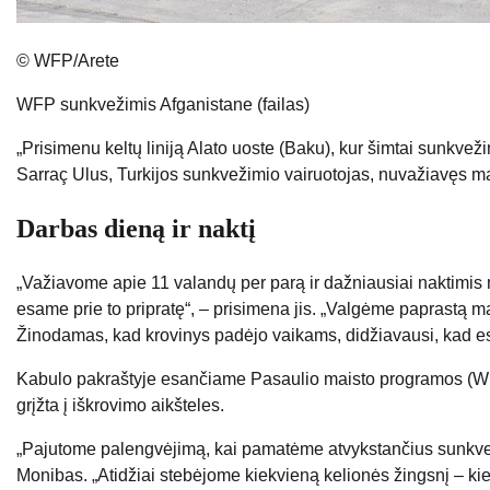
© WFP/Arete
WFP sunkvežimis Afganistane (failas)
„Prisimenu keltų liniją Alato uoste (Baku), kur šimtai sunkveži
Sarraç Ulus, Turkijos sunkvežimio vairuotojas, nuvažiavęs m
Darbas dieną ir naktį
„Važiavome apie 11 valandų per parą ir dažniausiai naktimi
esame prie to pripratę“, – prisimena jis. „Valgėme paprastą mais
Žinodamas, kad krovinys padėjo vaikams, didžiavausi, kad es
Kabulo pakraštyje esančiame Pasaulio maisto programos (WF
grįžta į iškrovimo aikšteles.
„Pajutome palengvėjimą, kai pamatėme atvykstančius sunkvež
Monibas. „Atidžiai stebėjome kiekvieną kelionės žingsnį – ki