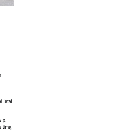
t
 lėtai
 p.
eitimą.