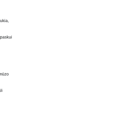
ukia,
 paskui
rmūzo
li