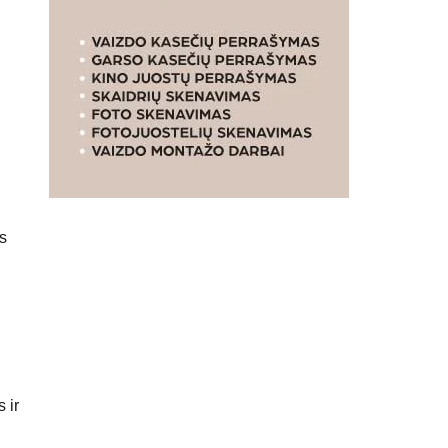
s
 ir