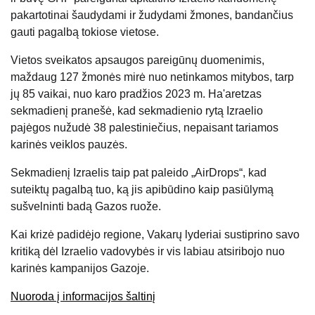
pakartotinai šaudydami ir žudydami žmones, bandančius
gauti pagalbą tokiose vietose.
Vietos sveikatos apsaugos pareigūnų duomenimis,
maždaug 127 žmonės mirė nuo netinkamos mitybos, tarp
jų 85 vaikai, nuo karo pradžios 2023 m. Ha'aretzas
sekmadienį pranešė, kad sekmadienio rytą Izraelio
pajėgos nužudė 38 palestiniečius, nepaisant tariamos
karinės veiklos pauzės.
Sekmadienį Izraelis taip pat paleido „AirDrops“, kad
suteiktų pagalbą tuo, ką jis apibūdino kaip pasiūlymą
sušvelninti badą Gazos ruože.
Kai krizė padidėjo regione, Vakarų lyderiai sustiprino savo
kritiką dėl Izraelio vadovybės ir vis labiau atsiribojo nuo
karinės kampanijos Gazoje.
Nuoroda į informacijos šaltinį