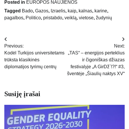
Posted in
EUROPOS NAUJIENOS
Tagged
Bado
,
Gazos
,
Izraelis
,
kaip
,
kalnas
,
karine
,
pagalbos
,
Politico
,
pristabdo
,
veiklą
,
vietose
,
žudynių
Navigacija
Previous:
Next:
tarp
Kodėl Turkijos universitetams
„TAS“ – energijos perteklius
trūksta klasikinės
ir čigoniškas džiazas
įrašų
diplomatijos tyrimų centrų
festivalyje „A GirDž`!?!“ #3,
šventėje „Šiaulių naktys XV“
Susiję įrašai