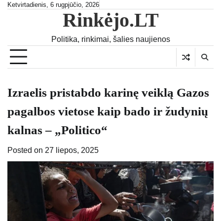
Skip
Ketvirtadienis, 6 rugpjūčio, 2026
Rinkėjo.LT
to
content
Politika, rinkimai, šalies naujienos
Izraelis pristabdo karinę veiklą Gazos
pagalbos vietose kaip bado ir žudynių
kalnas – „Politico“
Posted on
27 liepos, 2025