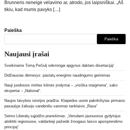
Brunneris neneigė vėlavimo ar, atrodo, jos laipsniškai. „Aš
tikiu, kad mums pavyks […]
Paieška
Paieška
Naujausi įrašai
Sveikiname Tomą Pečiulį sėkmingai apgynus daktaro disertaciją!
Didžiausias dėmesys: pastatų energinio naudingumo gerinimas
Nauji juodosios mirties kilmės įrodymai – „visiška staigmena“, sako
ekspertai – „National“.
Naujos laivybos istorijos pradžia: Klaipėdos uoste pakrikštytas pirmasis
pasaulyje žaliuoju vandeniliu varomas tanklaivis „Rasa“
Seimo Liberalų sąjūdžio pranešimas: „Versdami jaunuosius gydytojus
atidirbti regionuose, valdantieji pažeidė žmogaus laisvo apsisprendimo
principą“