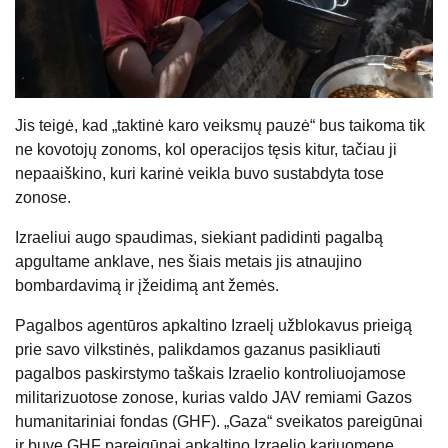
Jis teigė, kad „taktinė karo veiksmų pauzė“ bus taikoma tik
ne kovotojų zonoms, kol operacijos tęsis kitur, tačiau ji
nepaaiškino, kuri karinė veikla buvo sustabdyta tose
zonose.
Izraeliui augo spaudimas, siekiant padidinti pagalbą
apgultame anklave, nes šiais metais jis atnaujino
bombardavimą ir įžeidimą ant žemės.
Pagalbos agentūros apkaltino Izraelį užblokavus prieigą
prie savo vilkstinės, palikdamos gazanus pasikliauti
pagalbos paskirstymo taškais Izraelio kontroliuojamose
militarizuotose zonose, kurias valdo JAV remiami Gazos
humanitariniai fondas (GHF). „Gaza“ sveikatos pareigūnai
ir buvę GHF pareigūnai apkaltino Izraelio kariuomenę