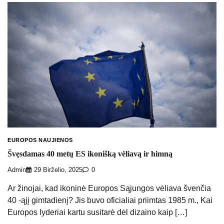
EUROPOS NAUJIENOS
Švęsdamas 40 metų ES ikonišką vėliavą ir himną
Admin
29 Birželio, 2025
0
Ar žinojai, kad ikoninė Europos Sąjungos vėliava švenčia
40 -ąjį gimtadienį? Jis buvo oficialiai priimtas 1985 m., Kai
Europos lyderiai kartu susitarė dėl dizaino kaip […]