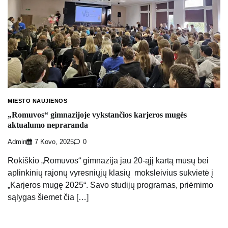
MIESTO NAUJIENOS
„Romuvos“ gimnazijoje vykstančios karjeros mugės
aktualumo nepraranda
Admin
7 Kovo, 2025
0
Rokiškio „Romuvos“ gimnazija jau 20-ąjį kartą mūsų bei
aplinkinių rajonų vyresniųjų klasių moksleivius sukvietė į
„Karjeros mugę 2025“. Savo studijų programas, priėmimo
sąlygas šiemet čia […]