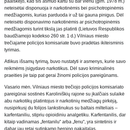
paaiškėjo, kad šis asmuo kartu su dar vienu (gim. 1978 m.)
neteisėtai disponuoja ir narkotinėmis bei psichotropinėmis
medžiagomis, kurias parduoda ir už tai gauna pinigus. Dėl
neteisėto disponavimo narkotinėmis ar psichotropinėmis
medžiagomis turint tikslą jas platinti (Lietuvos Respublikos
baudžiamojo kodekso 260 str. 1 d.) Vilniaus miesto
trečiajame policijos komisariate buvo pradėtas ikiteisminis
tyrimas.
Atlikus išsamų tyrimą, buvo nustatyti ir asmenys, kurie savo
reikmėms įsigydavo narkotikus. Dėl savo kriminalinės
praeities jie taip pat gerai žinomi policijos pareigūnams.
Vasario mėn. Vilniaus miesto trečiojo policijos komisariato
pareigūnai sostinės Karoliniškių rajone su įkalčiais sulaikė
abu narkotikų platintojus ir narkotinių medžiagų pirkėją,
nusipirkusį du folijos lankstinukus su baltais milteliais –
karfentaniliu, stipriu opioidiniu analgetiku. Karfentanilis, dar
kitaip vadinamas „fentanilu“ arba „fenu“, yra sintetinis ir
dabar jau retai sutinkamo heroino pakaitalas.