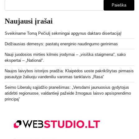
Paieška
Naujausi įrašai
Sveikiname Tomą Pečiulį sėkmingai apgynus daktaro disertaciją!
Didžiausias dėmesys: pastatų energinio naudingumo gerinimas
Nauji juodosios mirties kilmės įrodymai – „visiška staigmena“, sako
ekspertai – „National“.
Naujos laivybos istorijos pradžia: Klaipėdos uoste pakrikštytas pirmasis
pasaulyje žaliuoju vandeniliu varomas tanklaivis „Rasa“
Seimo Liberalų sąjūdžio pranešimas: „Versdami jaunuosius gydytojus
atidirbti regionuose, valdantieji pažeidė žmogaus laisvo apsisprendimo
principą“