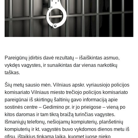
Pareigūnų įdirbis davė rezultatų – išaiškintas asmuo,
vykdęs vagystes, ir sunaikintas dar vienas narkotikų
taškas.
Šių metų sausio mėn. Vilniaus apskr. vyriausiojo policijos
komisariato Vilniaus miesto trečiojo policijos komisariato
pareigūnai iš skirtingų šaltinių gavo informaciją apie
sostinės centre – Gedimino pr. ir jo prieigose – vieną po
kitos daromas ir tam tikrą braižą turinčias vagystes.
Išmaniųjų telefonų, nešiojamų kompiuterių, planšetinių
kompiuterių ir kt. vagystės buvo vykdomos dienos metu iš
ofisų, ištaikius tinkamą laiką, kuomet juose nieko