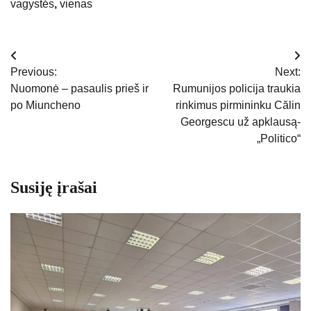
vagystės
,
vienas
Navigacija
Previous:
Next:
tarp
Nuomonė – pasaulis prieš ir
Rumunijos policija traukia
po Miuncheno
rinkimus pirmininku Călin
įrašų
Georgescu už apklausą-
„Politico“
Susiję įrašai