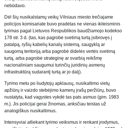
nebūdavo.
Dėl šių nusikalstamų veikų Vilniaus miesto trečiajame
policijos komisariate buvo pradėtas ne vienas ikiteisminis
tyrimas pagal Lietuvos Respublikos baudžiamojo kodekso
178 str. 3 d. (tas, kas pagrobė svetimą turtą įsibrovęs į
patalpą, ryšių kabelių kanalų sistemą, saugyklą ar
saugomą teritoriją arba pagrobė didelės vertės svetimą
turtą, arba pagrobė strateginę ar svarbią reikšmę
nacionaliniam saugumui turinčių juridinių asmenų
infrastruktūrą sudarantį turtą ar jo dalį).
Tyrimo metu po liudytojų apklausų, nusikaltimo vietų
apžiūrų ir vaizdo stebėjimo kamerų įrašų peržiūrų, buvo
nustatyta, kad vagystes vykdė tas pats asmuo (gim. 1983
m.). Jis policijai gerai žinomas, anksčiau teistas už
analogiškus nusikaltimus.
Intensyviai atliekant tyrimo veiksmus ir renkant įrodymus,