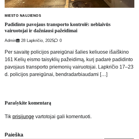
MIESTO NAUJIENOS
Padidinto pavojaus transporto kontrolė: neblaivūs
vairuotojai ir dažniausi pažeidimai
Admin
28 Lapkričio, 2025
0
Per savaitę policijos pareigūnai šalies keliuose išaiškino
161 Kelių eismo taisyklių pažeidimą, kurį padarė padidinto
pavojaus transporto priemonių vairuotojai. Lapkričio 17–23
d. policijos pareigūnai, bendradarbiaudami […]
Parašykite komentarą
Tik
prisijungę
vartotojai gali komentuoti.
Paieška