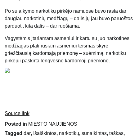
Po sulaikymo narkotikų pirkėjo namuose buvo rasta dar
daugiau narkotinių medžiagų – dalis jų jau buvo paruoštos
parduoti, kita dalis – dar ruošiama.
Vagystėmis įtariamam asmeniui ir kartu su juo narkotines
medžiagas platinusiam asmeniui teismas skyrė
griežčiausią kardomąją priemonę – suėmimą, narkotikų
pirkėjui paskirta lengvesnė kardomoji priemonė.
Source link
Posted in
MIESTO NAUJIENOS
Tagged
dar
,
Išaiškintos
,
narkotikų
,
sunaikintas
,
taškas
,