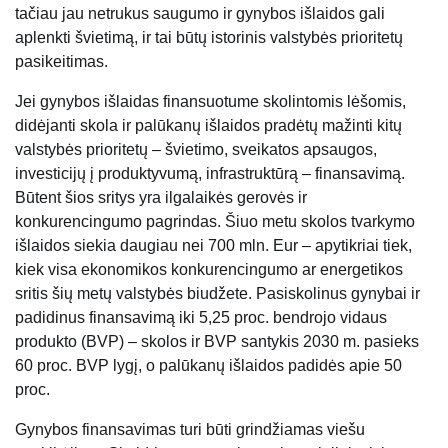
tačiau jau netrukus saugumo ir gynybos išlaidos gali
aplenkti švietimą, ir tai būtų istorinis valstybės prioritetų
pasikeitimas.
Jei gynybos išlaidas finansuotume skolintomis lėšomis,
didėjanti skola ir palūkanų išlaidos pradėtų mažinti kitų
valstybės prioritetų – švietimo, sveikatos apsaugos,
investicijų į produktyvumą, infrastruktūrą – finansavimą.
Būtent šios sritys yra ilgalaikės gerovės ir
konkurencingumo pagrindas. Šiuo metu skolos tvarkymo
išlaidos siekia daugiau nei 700 mln. Eur – apytikriai tiek,
kiek visa ekonomikos konkurencingumo ar energetikos
sritis šių metų valstybės biudžete. Pasiskolinus gynybai ir
padidinus finansavimą iki 5,25 proc. bendrojo vidaus
produkto (BVP) – skolos ir BVP santykis 2030 m. pasieks
60 proc. BVP lygį, o palūkanų išlaidos padidės apie 50
proc.
Gynybos finansavimas turi būti grindžiamas viešu