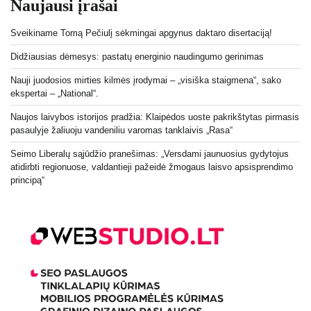
Naujausi įrašai
Sveikiname Tomą Pečiulį sėkmingai apgynus daktaro disertaciją!
Didžiausias dėmesys: pastatų energinio naudingumo gerinimas
Nauji juodosios mirties kilmės įrodymai – „visiška staigmena“, sako
ekspertai – „National“.
Naujos laivybos istorijos pradžia: Klaipėdos uoste pakrikštytas pirmasis
pasaulyje žaliuoju vandeniliu varomas tanklaivis „Rasa“
Seimo Liberalų sąjūdžio pranešimas: „Versdami jaunuosius gydytojus
atidirbti regionuose, valdantieji pažeidė žmogaus laisvo apsisprendimo
principą“