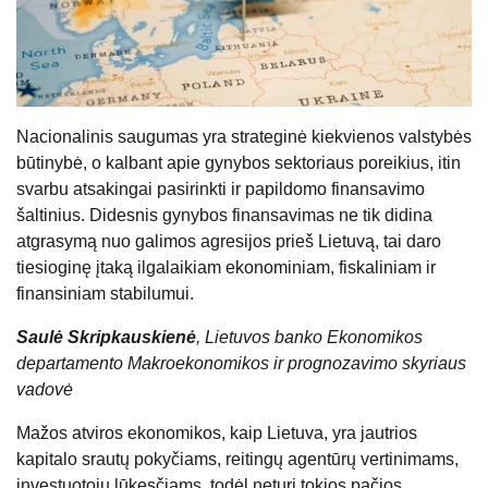
Nacionalinis saugumas yra strateginė kiekvienos valstybės
būtinybė, o kalbant apie gynybos sektoriaus poreikius, itin
svarbu atsakingai pasirinkti ir papildomo finansavimo
šaltinius. Didesnis gynybos finansavimas ne tik didina
atgrasymą nuo galimos agresijos prieš Lietuvą, tai daro
tiesioginę įtaką ilgalaikiam ekonominiam, fiskaliniam ir
finansiniam stabilumui.
Saulė Skripkauskienė
, Lietuvos banko Ekonomikos
departamento Makroekonomikos ir prognozavimo skyriaus
vadovė
Mažos atviros ekonomikos, kaip Lietuva, yra jautrios
kapitalo srautų pokyčiams, reitingų agentūrų vertinimams,
investuotojų lūkesčiams, todėl neturi tokios pačios