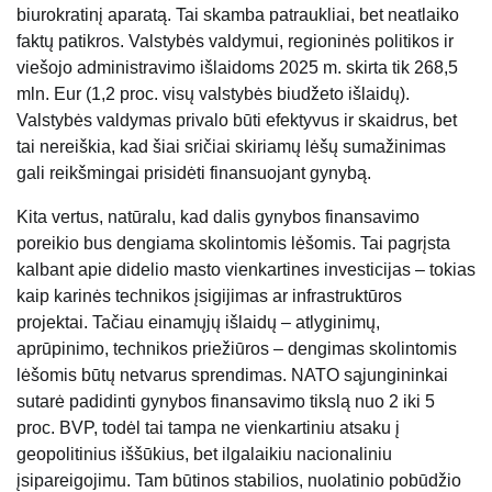
biurokratinį aparatą. Tai skamba patraukliai, bet neatlaiko
faktų patikros. Valstybės valdymui, regioninės politikos ir
viešojo administravimo išlaidoms 2025 m. skirta tik 268,5
mln. Eur (1,2 proc. visų valstybės biudžeto išlaidų).
Valstybės valdymas privalo būti efektyvus ir skaidrus, bet
tai nereiškia, kad šiai sričiai skiriamų lėšų sumažinimas
gali reikšmingai prisidėti finansuojant gynybą.
Kita vertus, natūralu, kad dalis gynybos finansavimo
poreikio bus dengiama skolintomis lėšomis. Tai pagrįsta
kalbant apie didelio masto vienkartines investicijas – tokias
kaip karinės technikos įsigijimas ar infrastruktūros
projektai. Tačiau einamųjų išlaidų – atlyginimų,
aprūpinimo, technikos priežiūros – dengimas skolintomis
lėšomis būtų netvarus sprendimas. NATO sąjungininkai
sutarė padidinti gynybos finansavimo tikslą nuo 2 iki 5
proc. BVP, todėl tai tampa ne vienkartiniu atsaku į
geopolitinius iššūkius, bet ilgalaikiu nacionaliniu
įsipareigojimu. Tam būtinos stabilios, nuolatinio pobūdžio