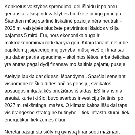
Konkretūs valstybės sprendimai dėl išlaidų ir pajamų
geriausiai atsispindi valstybės biudžete pinigų principu.
Šiandien mūsų startinė fiskalinė pozicija nėra neutrali –
2025 m. valstybės biudžete patvirtintos išlaidos viršija
pajamas 5 mlrd. Eur, nors ekonomika auga ir
makroekonominiai rodikliai yra geri. Kitaip tariant, net ir be
papildomų įsipareigojimų gynybai mūsų viešieji finansai
jau dabar patiria spaudimą – skolintos lėšos, arba deficitas,
yra antras pagal dydį finansavimo šaltinis pajamų pusėje.
Ateityje laukia dar didesni išbandymai. Sparčiai senėjanti
visuomenė reiškia didėsiančias pensijų, sveikatos
apsaugos ir ilgalaikės priežiūros išlaidas. ES finansiniai
srautai, kurie iki šiol buvo svarbus investicijų šaltinis, po
2027 m. reikšmingai mažės. O klimato kaitos iššūkiai taps
vis brangesne strategine būtinybe – tiek infrastruktūrai, tiek
energetikai, tiek žemės ūkiui.
Neretai pasigirsta siūlymų gynybą finansuoti mažinant