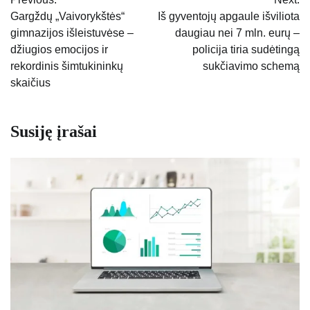
tarp
Gargždų „Vaivorykštės“
Iš gyventojų apgaule išviliota
gimnazijos išleistuvėse –
daugiau nei 7 mln. eurų –
įrašų
džiugios emocijos ir
policija tiria sudėtingą
rekordinis šimtukininkų
sukčiavimo schemą
skaičius
Susiję įrašai