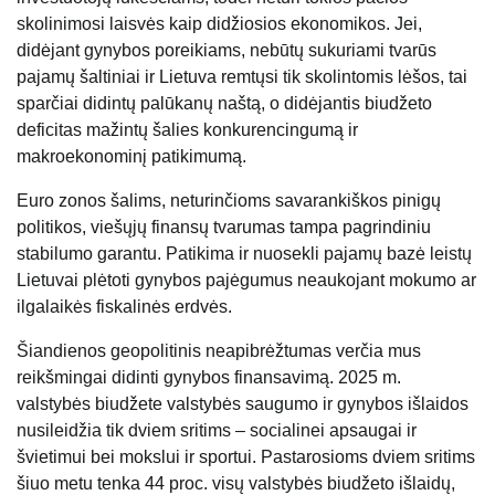
skolinimosi laisvės kaip didžiosios ekonomikos. Jei,
didėjant gynybos poreikiams, nebūtų sukuriami tvarūs
pajamų šaltiniai ir Lietuva remtųsi tik skolintomis lėšos, tai
sparčiai didintų palūkanų naštą, o didėjantis biudžeto
deficitas mažintų šalies konkurencingumą ir
makroekonominį patikimumą.
Euro zonos šalims, neturinčioms savarankiškos pinigų
politikos, viešųjų finansų tvarumas tampa pagrindiniu
stabilumo garantu. Patikima ir nuosekli pajamų bazė leistų
Lietuvai plėtoti gynybos pajėgumus neaukojant mokumo ar
ilgalaikės fiskalinės erdvės.
Šiandienos geopolitinis neapibrėžtumas verčia mus
reikšmingai didinti gynybos finansavimą. 2025 m.
valstybės biudžete valstybės saugumo ir gynybos išlaidos
nusileidžia tik dviem sritims – socialinei apsaugai ir
švietimui bei mokslui ir sportui. Pastarosioms dviem sritims
šiuo metu tenka 44 proc. visų valstybės biudžeto išlaidų,