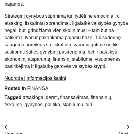
pajamos.
Strateginį gynybos stiprinimą turi lydėti ne emociniai, o
atsakingi fiskaliniai sprendimai. Ilgalaikė valstybės gynyba
negali būti grindžiama vien skolinimusi – tam būtina
patikima, tvari ir pakankama pajamų bazė. Tik suderinę
saugumo poreikius su fiskaliniu tvarumu galime ne tik
sustiprinti šalies gynybinį pasirengimą, bet ir palaikyti
ekonominį atsparumą, finansinį stabilumą, visuomenės
pasitikėjimą ir ilgalaikę gerovės valstybės kryptį.
Nuoroda į informacijos šaltinį
Posted in
FINANSAI
Tagged
atsakinga
,
derėti
,
finansavimas
,
finansinių
,
fiskaline
,
gynybos
,
politika
,
stabilumu
,
turi
Navigacija
Previous:
Next: