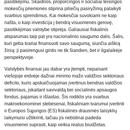
pasitikėjimu. Skaidrios, proporcingos ir socialiai teisingos
mokesčių priemonės stiprina piliečių pasiryžimą palaikyti
svarbius sprendimus. Kai mokesčiai suvokiami ne kaip
našta, o kaip investicija į bendrą visuomenės gerovę,
pasitikėjimas valstybe stiprėja. Galiausiai fiskalinis
atsparumas taip pat yra nacionalinio saugumo dalis. Šalis,
kuri geba tvariai finansuoti savo saugumą, siunčia aiškią
žinią: ji pasirengusi gintis ne tik šiandien, bet ir ilgalaikėje
perspektyvoje.
Valstybės finansai jau dabar yra įtempti, nepaisant
viešojoje erdvėje dažnai minimo mažo valdžios sektoriaus
deficito, kuris apskaičiuojamas įvertinus bendras valdžios
sektoriaus, įskaitant savivaldą bei socialinės apsaugos
fondus, pajamas ir išlaidas. Šis rodiklis yra svarbus
makroekonominei stebėsenai, fiskaliniam tvarumui įvertinti
ir Europos Sąjungos (ES) fiskalinės drausmės taisyklių
laikymuisi užtikrinti, tačiau jis nebūtinai padeda
visuomenei suprasti, kaip veikia realus biudžetas.