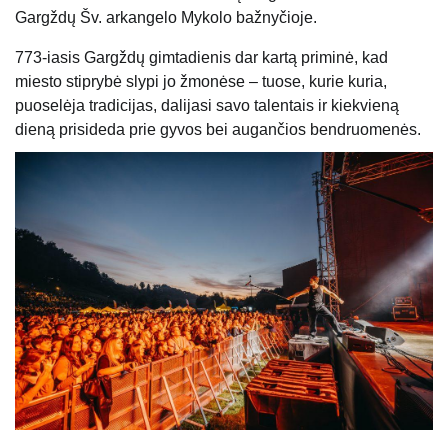
Gargždų Šv. arkangelo Mykolo bažnyčioje.
773-iasis Gargždų gimtadienis dar kartą priminė, kad
miesto stiprybė slypi jo žmonėse – tuose, kurie kuria,
puoselėja tradicijas, dalijasi savo talentais ir kiekvieną
dieną prisideda prie gyvos bei augančios bendruomenės.