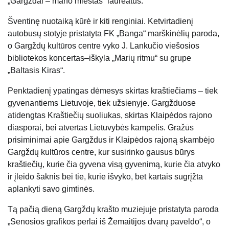
„Gargždai – mano miestas“ laureatus.
Šventinę nuotaiką kūrė ir kiti renginiai. Ketvirtadienį
autobusų stotyje pristatyta FK „Banga“ marškinėlių paroda,
o Gargždų kultūros centre vyko J. Lankučio viešosios
bibliotekos koncertas–iškyla „Marių ritmu“ su grupe
„Baltasis Kiras“.
Penktadienį ypatingas dėmesys skirtas kraštiečiams – tiek
gyvenantiems Lietuvoje, tiek užsienyje. Gargžduose
atidengtas Kraštiečių suoliukas, skirtas Klaipėdos rajono
diasporai, bei atvertas Lietuvybės kampelis. Gražūs
prisiminimai apie Gargždus ir Klaipėdos rajoną skambėjo
Gargždų kultūros centre, kur susirinko gausus būrys
kraštiečių, kurie čia gyvena visą gyvenimą, kurie čia atvyko
ir įleido šaknis bei tie, kurie išvyko, bet kartais sugrįžta
aplankyti savo gimtinės.
Tą pačią dieną Gargždų krašto muziejuje pristatyta paroda
„Senosios grafikos perlai iš Žemaitijos dvarų paveldo“, o