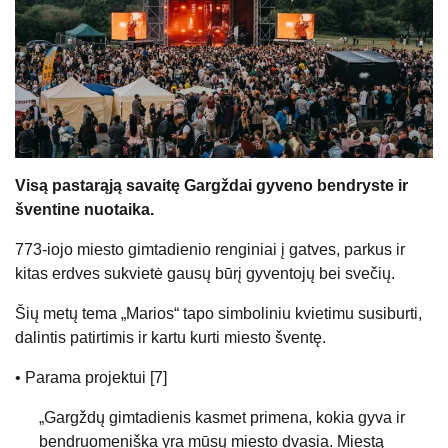
Visą pastarąją savaitę Gargždai gyveno bendryste ir
šventine nuotaika.
773-iojo miesto gimtadienio renginiai į gatves, parkus ir
kitas erdves sukvietė gausų būrį gyventojų bei svečių.
Šių metų tema „Marios“ tapo simboliniu kvietimu susiburti,
dalintis patirtimis ir kartu kurti miesto šventę.
• Parama projektui [7]
„Gargždų gimtadienis kasmet primena, kokia gyva ir
bendruomeniška yra mūsų miesto dvasia. Miestą