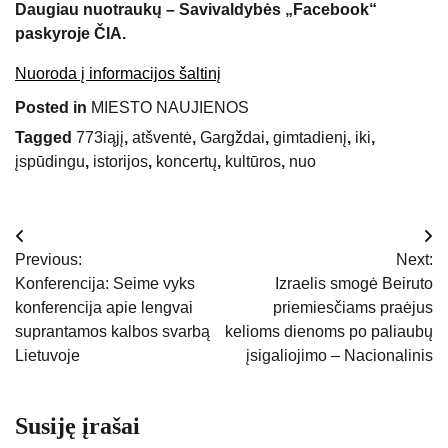
Daugiau nuotraukų – Savivaldybės „Facebook“
paskyroje ČIA.
Nuoroda į informacijos šaltinį
Posted in
MIESTO NAUJIENOS
Tagged
773iąjį
,
atšventė
,
Gargždai
,
gimtadienį
,
iki
,
įspūdingu
,
istorijos
,
koncertų
,
kultūros
,
nuo
Navigacija
Previous:
Next:
tarp
Konferencija: Seime vyks
Izraelis smogė Beiruto
konferencija apie lengvai
priemiesčiams praėjus
įrašų
suprantamos kalbos svarbą
kelioms dienoms po paliaubų
Lietuvoje
įsigaliojimo – Nacionalinis
Susiję įrašai