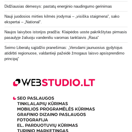
Didžiausias dėmesys: pastatų energinio naudingumo gerinimas
Nauji juodosios mirties kilmės įrodymai – „visiška staigmena“, sako
ekspertai – „National“.
Naujos laivybos istorijos pradžia: Klaipėdos uoste pakrikštytas pirmasis
pasaulyje žaliuoju vandeniliu varomas tanklaivis „Rasa“
Seimo Liberalų sąjūdžio pranešimas: „Versdami jaunuosius gydytojus
atidirbti regionuose, valdantieji pažeidė žmogaus laisvo apsisprendimo
principą“