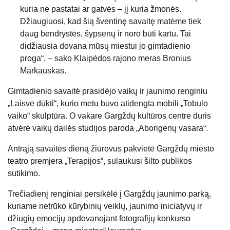
kuria ne pastatai ar gatvės – jį kuria žmonės.
Džiaugiuosi, kad šią šventinę savaitę matėme tiek
daug bendrystės, šypsenų ir noro būti kartu. Tai
didžiausia dovana mūsų miestui jo gimtadienio
proga“, – sako Klaipėdos rajono meras Bronius
Markauskas.
Gimtadienio savaitė prasidėjo vaikų ir jaunimo renginiu
„Laisvė dūkti“, kurio metu buvo atidengta mobili „Tobulo
vaiko“ skulptūra. O vakare Gargždų kultūros centre duris
atvėrė vaikų dailės studijos paroda „Aborigenų vasara“.
Antrąją savaitės dieną žiūrovus pakvietė Gargždų miesto
teatro premjera „Terapijos“, sulaukusi šilto publikos
sutikimo.
Trečiadienį renginiai persikėlė į Gargždų jaunimo parką,
kuriame netrūko kūrybinių veiklų, jaunimo iniciatyvų ir
džiugių emocijų apdovanojant fotografijų konkurso