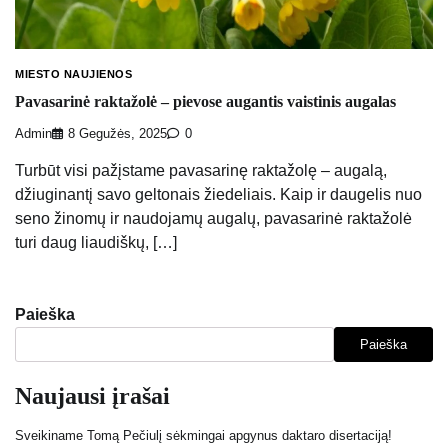
MIESTO NAUJIENOS
Pavasarinė raktažolė – pievose augantis vaistinis augalas
Admin
8 Gegužės, 2025
0
Turbūt visi pažįstame pavasarinę raktažolę – augalą,
džiuginantį savo geltonais žiedeliais. Kaip ir daugelis nuo
seno žinomų ir naudojamų augalų, pavasarinė raktažolė
turi daug liaudiškų, […]
Paieška
Paieška
Naujausi įrašai
Sveikiname Tomą Pečiulį sėkmingai apgynus daktaro disertaciją!