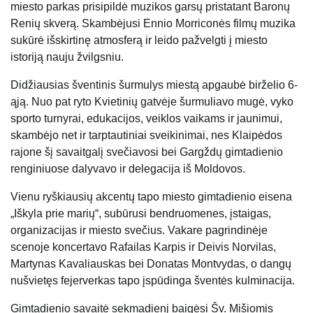
miesto parkas prisipildė muzikos garsų pristatant Baronų
Renių skverą. Skambėjusi Ennio Morriconės filmų muzika
sukūrė išskirtinę atmosferą ir leido pažvelgti į miesto
istoriją nauju žvilgsniu.
Didžiausias šventinis šurmulys miestą apgaubė birželio 6-
ąją. Nuo pat ryto Kvietinių gatvėje šurmuliavo mugė, vyko
sporto turnyrai, edukacijos, veiklos vaikams ir jaunimui,
skambėjo net ir tarptautiniai sveikinimai, nes Klaipėdos
rajone šį savaitgalį svečiavosi bei Gargždų gimtadienio
renginiuose dalyvavo ir delegacija iš Moldovos.
Vienu ryškiausių akcentų tapo miesto gimtadienio eisena
„Iškyla prie marių“, subūrusi bendruomenes, įstaigas,
organizacijas ir miesto svečius. Vakare pagrindinėje
scenoje koncertavo Rafailas Karpis ir Deivis Norvilas,
Martynas Kavaliauskas bei Donatas Montvydas, o dangų
nušvietęs fejerverkas tapo įspūdinga šventės kulminacija.
Gimtadienio savaitė sekmadienį baigėsi Šv. Mišiomis