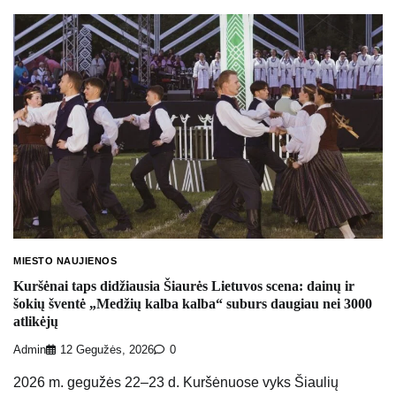
MIESTO NAUJIENOS
Kuršėnai taps didžiausia Šiaurės Lietuvos scena: dainų ir
šokių šventė „Medžių kalba kalba“ suburs daugiau nei 3000
atlikėjų
Admin
12 Gegužės, 2026
0
2026 m. gegužės 22–23 d. Kuršėnuose vyks Šiaulių