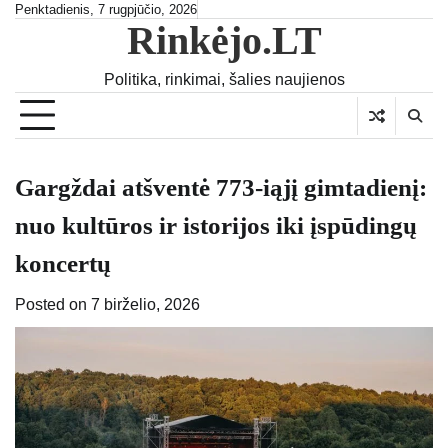
Skip
Penktadienis, 7 rugpjūčio, 2026
Rinkėjo.LT
to
content
Politika, rinkimai, šalies naujienos
Gargždai atšventė 773-iąjį gimtadienį:
nuo kultūros ir istorijos iki įspūdingų
koncertų
Posted on
7 birželio, 2026