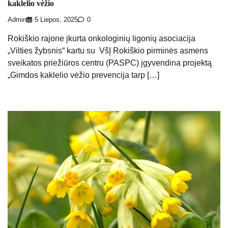
kaklelio vėžio
Admin
5 Liepos, 2025
0
Rokiškio rajone įkurta onkologinių ligonių asociacija
„Vilties žybsnis“ kartu su VšĮ Rokiškio pirminės asmens
sveikatos priežiūros centru (PASPC) įgyvendina projektą
„Gimdos kaklelio vėžio prevencija tarp […]