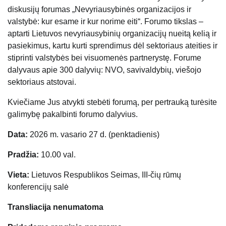
diskusijų forumas „Nevyriausybinės organizacijos ir
valstybė: kur esame ir kur norime eiti“. Forumo tikslas –
aptarti Lietuvos nevyriausybinių organizacijų nueitą kelią ir
pasiekimus, kartu kurti sprendimus dėl sektoriaus ateities ir
stiprinti valstybės bei visuomenės partnerystę. Forume
dalyvaus apie 300 dalyvių: NVO, savivaldybių, viešojo
sektoriaus atstovai.
Kviečiame Jus atvykti stebėti forumą, per pertrauką turėsite
galimybę pakalbinti forumo dalyvius.
Data:
2026 m. vasario 27 d. (penktadienis)
Pradžia:
10.00 val.
Vieta:
Lietuvos Respublikos Seimas, III-čių rūmų
konferencijų salė
Transliacija nenumatoma