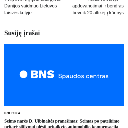
Danijos vaidmuo Lietuvos
apdovanojimai ir bendras
įrašų
laisvės kelyje
beveik 20 atlikėjų kūrinys
Susiję įrašai
POLITIKA
Seimo narės D. Ulbinaitės pranešimas: Seimas po pateikimo
pritarė siūlymui plėsti pritaikyto automobilio kompensaciją