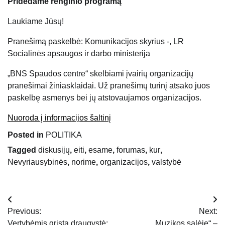
Pridedame renginio programą
Laukiame Jūsų!
Pranešimą paskelbė: Komunikacijos skyrius -, LR
Socialinės apsaugos ir darbo ministerija
„BNS Spaudos centre“ skelbiami įvairių organizacijų
pranešimai žiniasklaidai. Už pranešimų turinį atsako juos
paskelbę asmenys bei jų atstovaujamos organizacijos.
Nuoroda į informacijos šaltinį
Posted in
POLITIKA
Tagged
diskusijų
,
eiti
,
esame
,
forumas
,
kur
,
Nevyriausybinės
,
norime
,
organizacijos
,
valstybė
Navigacija
Previous:
Next:
tarp
Vertybėmis grįsta draugystė:
Muzikos salėje“ –