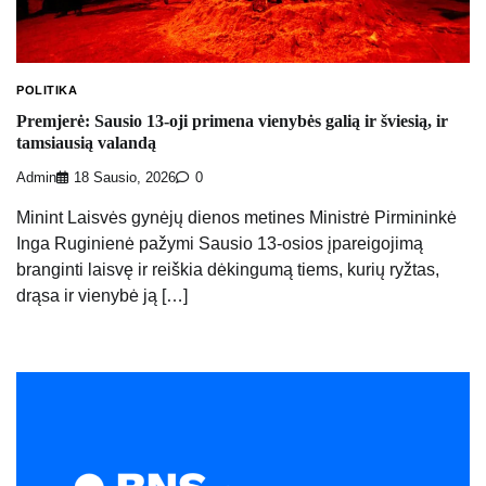
POLITIKA
Premjerė: Sausio 13-oji primena vienybės galią ir šviesią, ir
tamsiausią valandą
Admin
18 Sausio, 2026
0
Minint Laisvės gynėjų dienos metines Ministrė Pirmininkė
Inga Ruginienė pažymi Sausio 13-osios įpareigojimą
branginti laisvę ir reiškia dėkingumą tiems, kurių ryžtas,
drąsa ir vienybė ją […]