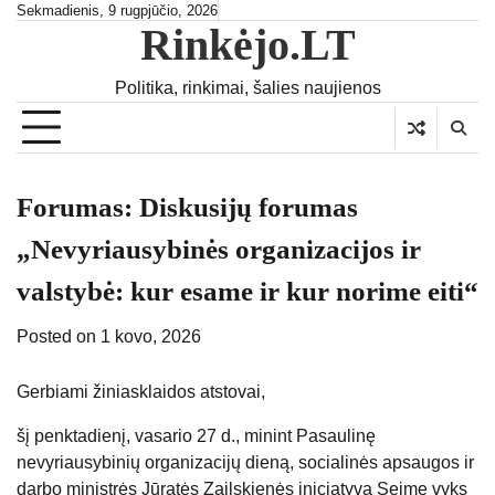
Skip
Sekmadienis, 9 rugpjūčio, 2026
Rinkėjo.LT
to
content
Politika, rinkimai, šalies naujienos
Forumas: Diskusijų forumas
„Nevyriausybinės organizacijos ir
valstybė: kur esame ir kur norime eiti“
Posted on
1 kovo, 2026
Gerbiami žiniasklaidos atstovai,
šį penktadienį, vasario 27 d., minint Pasaulinę
nevyriausybinių organizacijų dieną, socialinės apsaugos ir
darbo ministrės Jūratės Zailskienės iniciatyva Seime vyks