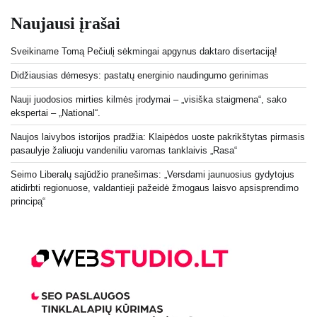
Naujausi įrašai
Sveikiname Tomą Pečiulį sėkmingai apgynus daktaro disertaciją!
Didžiausias dėmesys: pastatų energinio naudingumo gerinimas
Nauji juodosios mirties kilmės įrodymai – „visiška staigmena“, sako
ekspertai – „National“.
Naujos laivybos istorijos pradžia: Klaipėdos uoste pakrikštytas pirmasis
pasaulyje žaliuoju vandeniliu varomas tanklaivis „Rasa“
Seimo Liberalų sąjūdžio pranešimas: „Versdami jaunuosius gydytojus
atidirbti regionuose, valdantieji pažeidė žmogaus laisvo apsisprendimo
principą“