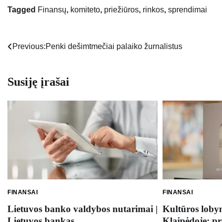
Tagged
Finansų
,
komiteto
,
priežiūros
,
rinkos
,
sprendimai
Previous:
Penki dešimtmečiai palaiko žurnalistus
Navigacija
tarp
Susiję įrašai
įrašų
FINANSAI
FINANSAI
Lietuvos banko valdybos nutarimai |
Kultūros loby
Lietuvos bankas
Klaipėdoje: pr