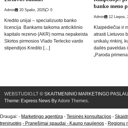
banko meno p
Admin
20 Spalio, 2025
0
Admin
12 Liepos,
Kredito unijai – specializuoto banko
licencija Bankams taikoma anticiklinio
Klaipėdiečiai ir 
kapitalo rezervo (AKR) norma nepakeista
atrasti Lietuvos
Skirtos pirmosios Vlado Terlecko vardo
unikalų rinkinį, 
stipendijos Kredito […]
dailės paveldas i
„Paroda primena
WEBSTUDIO.LT
© SKAITMENINIO MARKETINGO PASLAUGOS. SE
Theme: Express News By
Adore Themes
.
Draugai: -
Marketingo agentūra
-
Teisinės konsultacijos
-
Skaid
treniruotės
- Pranešimai spaudai -
Kauno naujienos
-
Regionų 