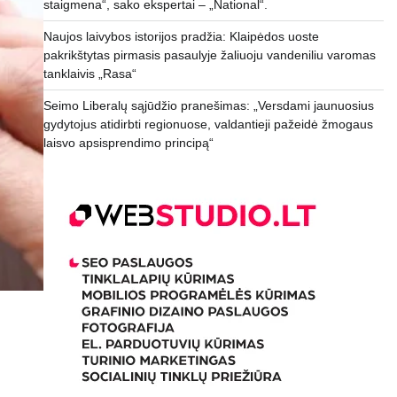
staigmena“, sako ekspertai – „National“.
Naujos laivybos istorijos pradžia: Klaipėdos uoste
pakrikštytas pirmasis pasaulyje žaliuoju vandeniliu varomas
tanklaivis „Rasa“
Seimo Liberalų sąjūdžio pranešimas: „Versdami jaunuosius
gydytojus atidirbti regionuose, valdantieji pažeidė žmogaus
laisvo apsisprendimo principą“