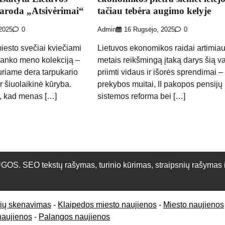
aroda „Atsivėrimai“
tačiau tebėra augimo kelyje
 2025
0
Admin
16 Rugsėjo, 2025
0
miesto svečiai kviečiami
Lietuvos ekonomikos raidai artimiau
 banko meno kolekciją –
metais reikšmingą įtaką darys šią v
kuriame dera tarpukario
priimti vidaus ir išorės sprendimai 
r šiuolaikinė kūryba.
prekybos muitai, II pakopos pensijų
, kad menas […]
sistemos reforma bei […]
O tekstų rašymas, turinio kūrimas, straipsnių rašymas ir 
rių skenavimas
-
Klaipedos miesto naujienos
-
Miesto naujienos
naujienos
-
Palangos naujienos