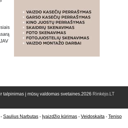
siais
asarą
– JAV
talpinimas į mūsų valdomas svetaines.2026
Rinkėjo.LT
-
Saulius Narbutas
-
Įvaizdžio kūrimas
-
Veidoskaita
-
Teniso