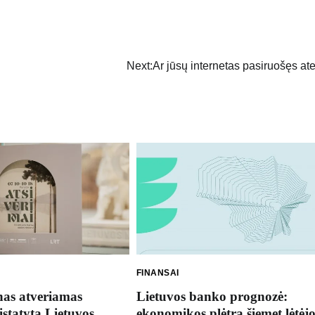
Next:
Ar jūsų internetas pasiruošęs ate
FINANSAI
nas atveriamas
Lietuvos banko prognozė:
istatyta Lietuvos
ekonomikos plėtra šiemet lėtėjo