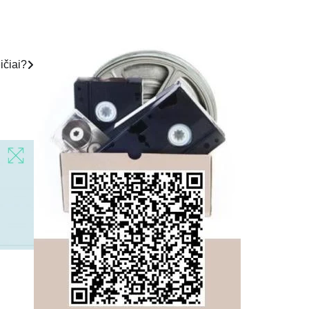
ičiai?
,