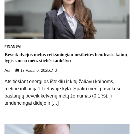
FINANSAI
Beveik dvejus metus reikšmingiau nesikeitęs bendrasis kainų
lygis sausio mėn. stiebėsi aukštyn
Admin
17 Vasario, 2025
0
Atsitiesiant energijos išteklių ir kitų žaliavų kainoms,
metinė infliacija1 Lietuvoje kyla. Spalio mėn. pasiekusi
pastarųjų beveik ketverių metų žemumas (0,1 %), ji
tendencingai didėjo ir […]