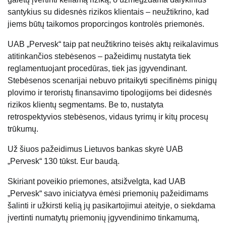
santykius su didesnės rizikos klientais – neužtikrino, kad
jiems būtų taikomos proporcingos kontrolės priemonės.
UAB „Pervesk“ taip pat neužtikrino teisės aktų reikalavimus
atitinkančios stebėsenos – pažeidimų nustatyta tiek
reglamentuojant procedūras, tiek jas įgyvendinant.
Stebėsenos scenarijai nebuvo pritaikyti specifinėms pinigų
plovimo ir teroristų finansavimo tipologijoms bei didesnės
rizikos klientų segmentams. Be to, nustatyta
retrospektyvios stebėsenos, vidaus tyrimų ir kitų procesų
trūkumų.
Už šiuos pažeidimus Lietuvos bankas skyrė UAB
„Pervesk“ 130 tūkst. Eur baudą.
Skiriant poveikio priemones, atsižvelgta, kad UAB
„Pervesk“ savo iniciatyva ėmėsi priemonių pažeidimams
šalinti ir užkirsti kelią jų pasikartojimui ateityje, o siekdama
įvertinti numatytų priemonių įgyvendinimo tinkamumą,