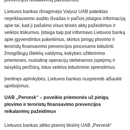
Lietuvos bankas išnagrinėjo Valyuz UAB pateiktas
nepriklausomo audito išvadas ir pačios įstaigos informaciją
apie tai, kad ji pašalino visus teisės aktų pažeidimus ir
veiklos trūkumus. Įstaiga taip pat informavo Lietuvos banką
apie įgyvendintus pakeitimus, skirtus pinigų plovimo ir
teroristų finansavimo prevencijos procesams tobulinti:
žmogiškųjų išteklių valdymą, kokybės užtikrinimo
priemones, nuolatinę operacijų stebėsenos įspėjimų ir
taisyklių peržiūrą, kitus veiklos tobulinimo sprendimus.
Įvertinęs aplinkybes, Lietuvos bankas nusprendė atšaukti
apribojimus.
UAB „Pervesk“ – poveikio priemonės už pinigų
plovimo ir teroristų finansavimo prevencijos
reikalavimų pažeidimus
Lietuvos bankas atliko planinį tikslinį UAB „Pervesk“