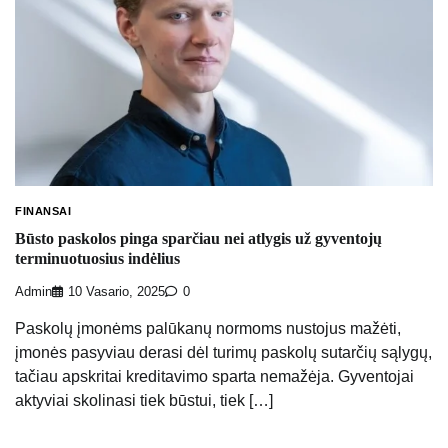
FINANSAI
Būsto paskolos pinga sparčiau nei atlygis už gyventojų
terminuotuosius indėlius
Admin
10 Vasario, 2025
0
Paskolų įmonėms palūkanų normoms nustojus mažėti,
įmonės pasyviau derasi dėl turimų paskolų sutarčių sąlygų,
tačiau apskritai kreditavimo sparta nemažėja. Gyventojai
aktyviai skolinasi tiek būstui, tiek […]