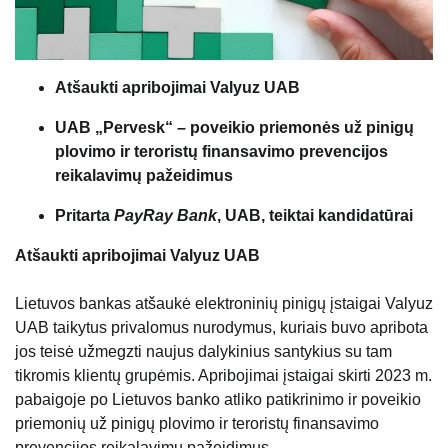
Atšaukti apribojimai Valyuz UAB
UAB „Pervesk“ – poveikio priemonės už pinigų
plovimo ir teroristų finansavimo prevencijos
reikalavimų pažeidimus
Pritarta
PayRay Bank
, UAB, teiktai kandidatūrai
Atšaukti apribojimai Valyuz UAB
Lietuvos bankas atšaukė elektroninių pinigų įstaigai Valyuz
UAB taikytus privalomus nurodymus, kuriais buvo apribota
jos teisė užmegzti naujus dalykinius santykius su tam
tikromis klientų grupėmis. Apribojimai įstaigai skirti 2023 m.
pabaigoje po Lietuvos banko atliko patikrinimo ir poveikio
priemonių už pinigų plovimo ir teroristų finansavimo
prevencijos reikalavimų pažeidimus.