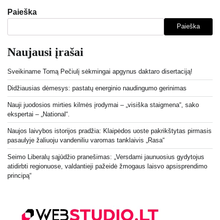
Paieška
Paieška
Naujausi įrašai
Sveikiname Tomą Pečiulį sėkmingai apgynus daktaro disertaciją!
Didžiausias dėmesys: pastatų energinio naudingumo gerinimas
Nauji juodosios mirties kilmės įrodymai – „visiška staigmena“, sako
ekspertai – „National“.
Naujos laivybos istorijos pradžia: Klaipėdos uoste pakrikštytas pirmasis
pasaulyje žaliuoju vandeniliu varomas tanklaivis „Rasa“
Seimo Liberalų sąjūdžio pranešimas: „Versdami jaunuosius gydytojus
atidirbti regionuose, valdantieji pažeidė žmogaus laisvo apsisprendimo
principą“