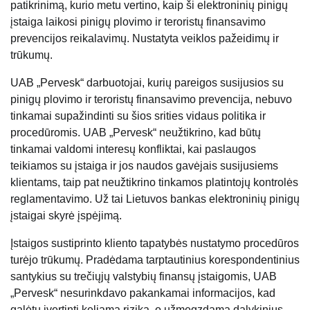
patikrinimą, kurio metu vertino, kaip ši elektroninių pinigų
įstaiga laikosi pinigų plovimo ir teroristų finansavimo
prevencijos reikalavimų. Nustatyta veiklos pažeidimų ir
trūkumų.
UAB „Pervesk“ darbuotojai, kurių pareigos susijusios su
pinigų plovimo ir teroristų finansavimo prevencija, nebuvo
tinkamai supažindinti su šios srities vidaus politika ir
procedūromis. UAB „Pervesk“ neužtikrino, kad būtų
tinkamai valdomi interesų konfliktai, kai paslaugos
teikiamos su įstaiga ir jos naudos gavėjais susijusiems
klientams, taip pat neužtikrino tinkamos platintojų kontrolės
reglamentavimo. Už tai Lietuvos bankas elektroninių pinigų
įstaigai skyrė įspėjimą.
Įstaigos sustiprinto kliento tapatybės nustatymo procedūros
turėjo trūkumų. Pradėdama tarptautinius korespondentinius
santykius su trečiųjų valstybių finansų įstaigomis, UAB
„Pervesk“ nesurinkdavo pakankamai informacijos, kad
galėtų įvertinti keliamą riziką, o užmegzdama dalykinius