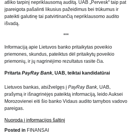
atliko tarpinį nepriklausomą auditą. UAB „Pervesk“ taip pat
įpareigota pašalinti likusius pažeidimus bei trūkumus ir
pateikti galutinę tai patvirtinančią nepriklausomo audito
išvadą.
***
Informaciją apie Lietuvos banko pritaikytas poveikio
priemones, skundus, pateiktus dėl pritaikytų poveikio
priemonių, ir jų nagrinėjimo rezultatus rasite čia.
Pritarta
PayRay Bank
, UAB, teiktai kandidatūrai
Lietuvos bankas, atsižvelgęs į
PayRay Bank
, UAB,
prašymą ir išnagrinėjęs pateiktą informaciją, leido Auksei
Morozovienei eiti šio banko Vidaus audito tarnybos vadovo
pareigas.
Nuoroda į informacijos šaltinį
Posted in
FINANSAI