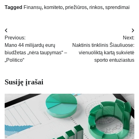
Tagged
Finansų
,
komiteto
,
priežiūros
,
rinkos
,
sprendimai
Navigacija
Previous:
Next:
tarp
Mano 44 milijardų eurų
Naktinis tinklinis Šiauliuose:
biudžetas „nėra taupymas“ –
vienuoliktą kartą sukvietė
įrašų
„Politico“
sporto entuziastus
Susiję įrašai