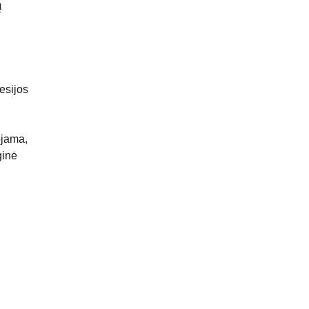
ų
esijos
ojama,
ginė