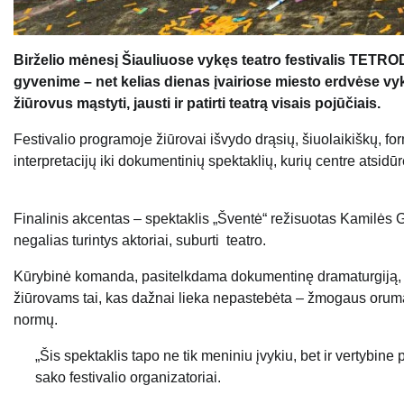
Birželio mėnesį Šiauliuose vykęs teatro festivalis TETR
gyvenime – net kelias dienas įvairiose miesto erdvėse vykę
žiūrovus mąstyti, jausti ir patirti teatrą visais pojūčiais.
Festivalio programoje žiūrovai išvydo drąsių, šiuolaikiškų, fo
interpretacijų iki dokumentinių spektaklių, kurių centre atsidū
Finalinis akcentas – spektaklis „Šventė“ režisuotas Kamilės 
negalias turintys aktoriai, suburti teatro.
Kūrybinė komanda, pasitelkdama dokumentinę dramaturgiją, muz
žiūrovams tai, kas dažnai lieka nepastebėta – žmogaus orum
normų.
„Šis spektaklis tapo ne tik meniniu įvykiu, bet ir vertybine po
sako festivalio organizatoriai.