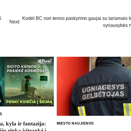
š
Kodėl BC nori teroro paskyrimo gaujai su tariamais I
Next:
vyriausybės r
S
, kyla ir fantazija:
MIESTO NAUJIENOS
jų rinka įsitraukė į