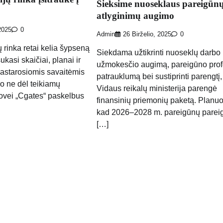
Sieksime nuoseklaus pareigūn
atlyginimų augimo
2025
0
Admin
26 Birželio, 2025
0
 rinka retai kelia šypseną
Siekdama užtikrinti nuoseklų darbo
ukasi skaičiai, planai ir
užmokesčio augimą, pareigūno prof
 pastarosiomis savaitėmis
patrauklumą bei sustiprinti parengtį,
jo ne dėl teikiamų
Vidaus reikalų ministerija parengė
ovei „Cgates“ paskelbus
finansinių priemonių paketą. Planu
kad 2026–2028 m. pareigūnų parei
[…]