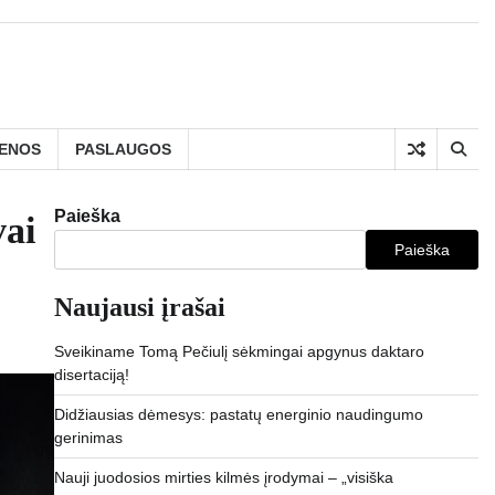
IENOS
PASLAUGOS
Paieška
ai
Paieška
Naujausi įrašai
Sveikiname Tomą Pečiulį sėkmingai apgynus daktaro
disertaciją!
Didžiausias dėmesys: pastatų energinio naudingumo
gerinimas
Nauji juodosios mirties kilmės įrodymai – „visiška