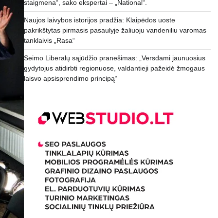
staigmena“, sako ekspertai – „National“.
Naujos laivybos istorijos pradžia: Klaipėdos uoste
pakrikštytas pirmasis pasaulyje žaliuoju vandeniliu varomas
tanklaivis „Rasa“
Seimo Liberalų sąjūdžio pranešimas: „Versdami jaunuosius
gydytojus atidirbti regionuose, valdantieji pažeidė žmogaus
laisvo apsisprendimo principą“