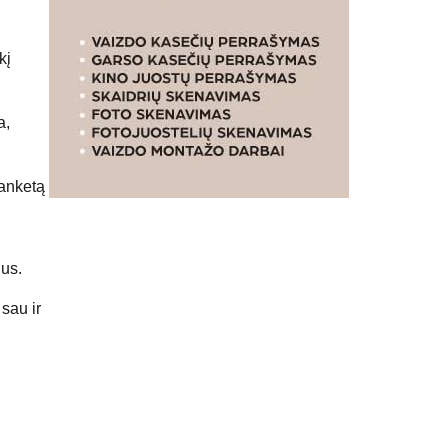
kį
a,
 anketą
ius.
sau ir