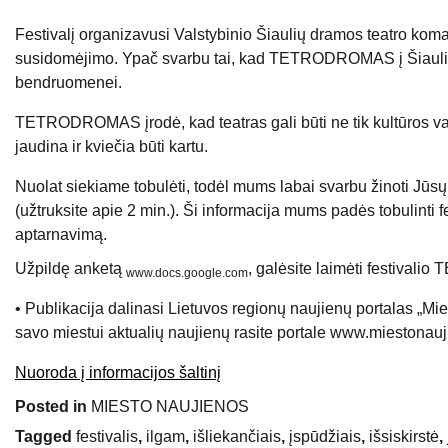
Festivalį organizavusi Valstybinio Šiaulių dramos teatro kom
susidomėjimo. Ypač svarbu tai, kad TETRODROMAS į Šiaulius s
bendruomenei.
TETRODROMAS įrodė, kad teatras gali būti ne tik kultūros varto
jaudina ir kviečia būti kartu.
Nuolat siekiame tobulėti, todėl mums labai svarbu žinoti Jūs
(užtruksite apie 2 min.). Ši informacija mums padės tobulinti 
aptarnavimą.
Užpildę anketą
, galėsite laimėti festival
www.docs.google.com
• Publikacija dalinasi Lietuvos regionų naujienų portalas „Mi
savo miestui aktualių naujienų rasite portale www.miestonauji
Nuoroda į informacijos šaltinį
Posted in
MIESTO NAUJIENOS
Tagged
festivalis
,
ilgam
,
išliekančiais
,
įspūdžiais
,
išsiskirstė
,