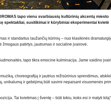
ODROMAS tapo vienu svarbiausių kultūrinių akcentų miesto
 spektakliai, susitikimai ir kūrybiniai eksperimentai kvietė
rmas ir standartus laužančių kūrinių – nuo klasikinės dramaturgi
rė žmogaus patirtys, jautrumas ir socialinė įvairovė.
Gudmonaitės, tapo tikra emocine kulminacija. Jame vaidino įvair
iką, choreografiją ir jautrius režisūrinius sprendimus, atskle
ą, unikalumą ir gebėjimą būti savimi nepaisant visuomenės pri
zicija. Tai kvietimas į šventę – būti tokiu, koks esi ir matyti kitą“