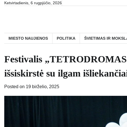
Skip
Ketvirtadienis, 6 rugpjūčio, 2026
to
content
MIESTO NAUJIENOS
POLITIKA
ŠVIETIMAS IR MOKSL
Festivalis „TETRODROMAS“ už
išsiskirstė su ilgam išliekančia
Posted on
19 birželio, 2025