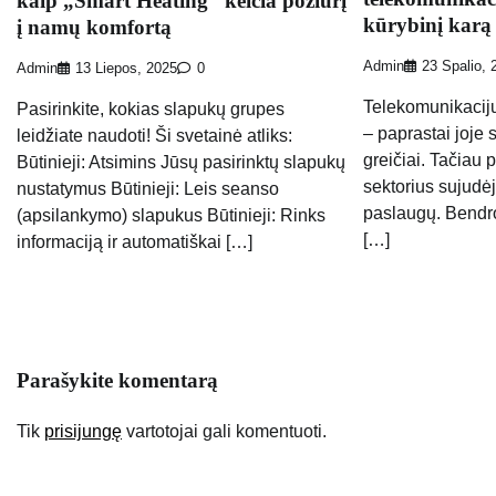
kaip „Smart Heating“ keičia požiūrį
kūrybinį karą
į namų komfortą
Admin
23 Spalio, 
Admin
13 Liepos, 2025
0
Telekomunikacijų
Pasirinkite, kokias slapukų grupes
– paprastai joje s
leidžiate naudoti! Ši svetainė atliks:
greičiai. Tačiau
Būtinieji: Atsimins Jūsų pasirinktų slapukų
sektorius sujudė
nustatymus Būtinieji: Leis seanso
paslaugų. Bendr
(apsilankymo) slapukus Būtinieji: Rinks
[…]
informaciją ir automatiškai […]
Parašykite komentarą
Tik
prisijungę
vartotojai gali komentuoti.