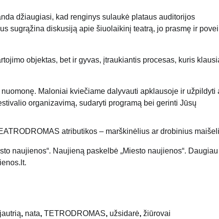
anda džiaugiasi, kad renginys sulaukė plataus auditorijos
ugrąžina diskusiją apie šiuolaikinį teatrą, jo prasmę ir povei
jimo objektas, bet ir gyvas, įtraukiantis procesas, kuris klausi
ų nuomonę. Maloniai kviečiame dalyvauti apklausoje ir užpildyti
festivalio organizavimą, sudaryti programą bei gerinti Jūsų
io TEATRODROMAS atributikos – marškinėlius ar drobinius maišel
esto naujienos“. Naujieną paskelbė „Miesto naujienos“. Daugiau 
enos.lt.
jautrią
,
nata
,
TETRODROMAS
,
užsidarė
,
žiūrovai