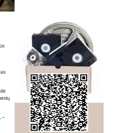
jos
ias
idė
mestų
, –