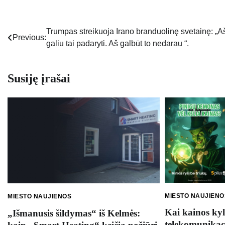
Trumpas streikuoja Irano branduolinę svetainę: „A
Navigacija
Previous:
galiu tai padaryti. Aš galbūt to nedarau “.
tarp
įrašų
Susiję įrašai
MIESTO NAUJIENO
MIESTO NAUJIENOS
Kai kainos kyla
„Išmanusis šildymas“ iš Kelmės:
telekomunikaci