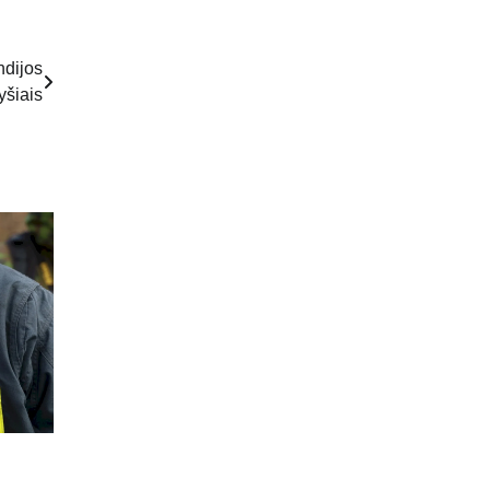
ndijos
yšiais