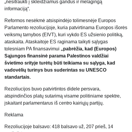
„nesitraukti į skleidžiamus gandus ir melagingą
informaciją“.
Reformos nesėkmė atsispindėjo tolimesnėje Europos
Parlamento rezoliucijoje, kuria patvirtinama Europos išorės
veiksmų tarnybos (EIVT), kuri vykdo ES užsienio politiką,
ataskaita. Ataskaitoje ES raginama taikyti sąlygas
tolesniam PA finansavimui
„pabrėžia, kad (Europos)
Sąjungos finansinė parama Palestinos valdžiai
švietimo srityje turėtų būti teikiama su sąlyga, kad
vadovėlių turinys bus suderintas su UNESCO
standartais.
Rezoliucijos buvo patvirtintos didele persvara,
atspindinčios platų sutarimą visame politiniame spektre,
įskaitant parlamentarus iš centro kairiųjų partijų.
Reklama
Rezoliucijoje balsavo: 418 balsavo už, 207 prieš, 14