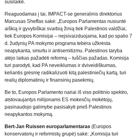
susilaikė.
Reaguodamas į tai, IMPACT-se generalinis direktorius
Marcusas Sheffas sakė: „Europos Parlamentas nusiuntė
aiškią ir gyvybiškai svarbią žinią tiek Palestinos valdžiai,
tiek Europos Komisijai – neįsivaizduojama, kad po spalio 7
d. žudynių PA mokymo programa tebėra užkrėsta
neapykanta, smurtu ir antisemitizmu. Palestinos taryba
atėjo laikas pažadėti reformą – tuščias pažadas. Komisija
turi parodyti, kad PA neveiklumas ir dviveidiškumas,
keliantis grėsmę radikalizuoti kitą palestiniečių kartą, turi
realių diplomatinių ir finansinių pasekmių.
Be to, Europos Parlamento nariai iš viso politinio spektro,
atstovaujantys milijonams ES mokesčių mokėtojų,
pasinaudojo galimybe pasisakyti prieš Palestinos
neapykantos mokymą.
Bert-Jan Ruissen europarlamentaras
(Europos
konservatorių ir reformistų grupė) sakė: „Komisija turi