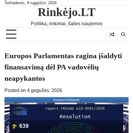
Skip
Šeštadienis, 8 rugpjūčio, 2026
Rinkėjo.LT
to
content
Politika, rinkimai, šalies naujienos
Europos Parlamentas ragina įšaldyti
finansavimą dėl PA vadovėlių
neapykantos
Posted on
4 gegužės, 2026