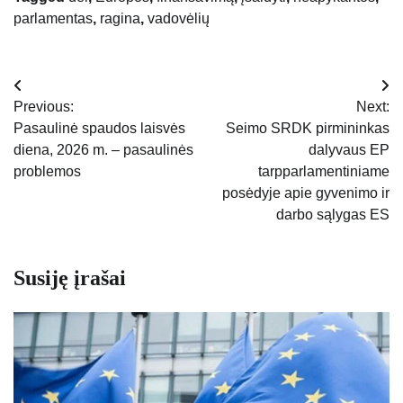
parlamentas
,
ragina
,
vadovėlių
Navigacija
Previous:
Next:
tarp
Pasaulinė spaudos laisvės
Seimo SRDK pirmininkas
diena, 2026 m. – pasaulinės
dalyvaus EP
įrašų
problemos
tarpparlamentiniame
posėdyje apie gyvenimo ir
darbo sąlygas ES
Susiję įrašai