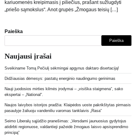
kariuomenės kreipimasis į piliečius, prašant sužlugdyti
„priešo sąmokslus“. Anot grupės „Žmogaus teisių […]
Paieška
Paieška
Naujausi įrašai
Sveikiname Tomą Pečiulį sėkmingai apgynus daktaro disertaciją!
Didžiausias dėmesys: pastatų energinio naudingumo gerinimas
Nauji juodosios mirties kilmės įrodymai – „visiška staigmena“, sako
ekspertai – „National“.
Naujos laivybos istorijos pradžia: Klaipėdos uoste pakrikštytas pirmasis
pasaulyje žaliuoju vandeniliu varomas tanklaivis „Rasa“
Seimo Liberalų sąjūdžio pranešimas: „Versdami jaunuosius gydytojus
atidirbti regionuose, valdantieji pažeidė žmogaus laisvo apsisprendimo
principą“