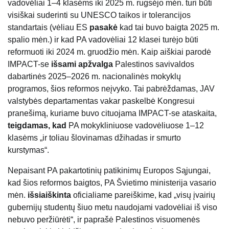
vadovėliai 1–4 klasėms iki 2025 m. rugsėjo mėn. turi būti
visiškai suderinti su UNESCO taikos ir tolerancijos
standartais (vėliau ES
pasakė
kad tai buvo baigta 2025 m.
spalio mėn.) ir kad PA vadovėliai 12 klasei turėjo būti
reformuoti iki 2024 m. gruodžio mėn. Kaip aiškiai parodė
IMPACT-se
išsami apžvalga
Palestinos savivaldos
dabartinės 2025–2026 m. nacionalinės mokyklų
programos, šios reformos neįvyko. Tai pabrėždamas, JAV
valstybės departamentas vakar paskelbė Kongresui
pranešimą, kuriame buvo cituojama IMPACT-se ataskaita,
teigdamas, kad
PA mokykliniuose vadovėliuose 1–12
klasėms „ir toliau šlovinamas džihadas ir smurto
kurstymas“.
Nepaisant PA pakartotinių patikinimų Europos Sąjungai,
kad šios reformos baigtos, PA Švietimo ministerija vasario
mėn.
išsiaiškinta
oficialiame pareiškime, kad „visų įvairių
gubernijų studentų šiuo metu naudojami vadovėliai iš viso
nebuvo peržiūrėti“, ir paprašė Palestinos visuomenės