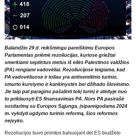
Balandžio 29 d. reikšmingu pareiškimu Europos
Parlamentas priėmė rezoliucijas, kuriose griežtai
smerkiami septintus metus iš eilės Palestinos valdžios
(PA) rengiami vadovėliai. Rezoliucijose teigiama, kad
PA vadovėliuose ir toliau yra antisemitinio turinio,
smurto kurstymo ir kankinystės bei džihado šlovinimo.
Jie taip pat paragino pašalinti tokį turinį ir ateityje nuo
to priklausyti ES finansavimas PA. Nors PA pasirašė
susitarimą su Europos Sąjunga, įsipareigodama 2024
m. vykdyti ugdymo turinio reformą, šios reformos
neįvyko.
Rezoliucijos buvo priimtos balsuojant dėl ​​ES biudžeto