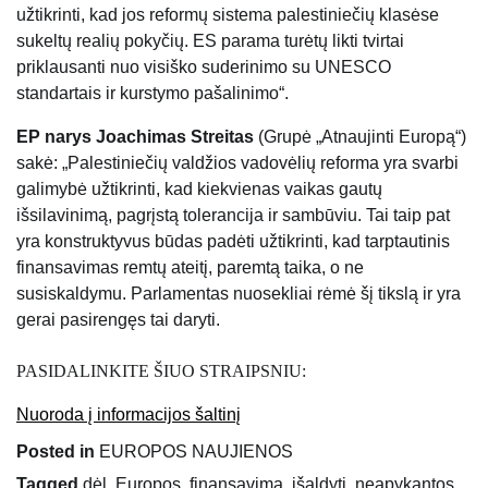
užtikrinti, kad jos reformų sistema palestiniečių klasėse
sukeltų realių pokyčių. ES parama turėtų likti tvirtai
priklausanti nuo visiško suderinimo su UNESCO
standartais ir kurstymo pašalinimo“.
EP narys Joachimas Streitas
(Grupė „Atnaujinti Europą“)
sakė: „Palestiniečių valdžios vadovėlių reforma yra svarbi
galimybė užtikrinti, kad kiekvienas vaikas gautų
išsilavinimą, pagrįstą tolerancija ir sambūviu. Tai taip pat
yra konstruktyvus būdas padėti užtikrinti, kad tarptautinis
finansavimas remtų ateitį, paremtą taika, o ne
susiskaldymu. Parlamentas nuosekliai rėmė šį tikslą ir yra
gerai pasirengęs tai daryti.
PASIDALINKITE ŠIUO STRAIPSNIU:
Nuoroda į informacijos šaltinį
Posted in
EUROPOS NAUJIENOS
Tagged
dėl
,
Europos
,
finansavimą
,
įšaldyti
,
neapykantos
,