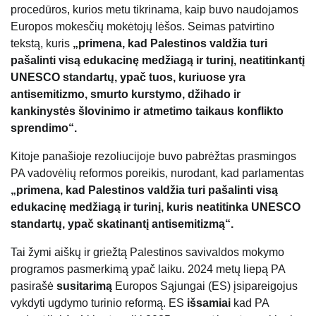
procedūros, kurios metu tikrinama, kaip buvo naudojamos
Europos mokesčių mokėtojų lėšos. Seimas patvirtino
tekstą, kuris
„primena, kad Palestinos valdžia turi
pašalinti visą edukacinę medžiagą ir turinį, neatitinkantį
UNESCO standartų, ypač tuos, kuriuose yra
antisemitizmo, smurto kurstymo, džihado ir
kankinystės šlovinimo ir atmetimo taikaus konflikto
sprendimo“.
Kitoje panašioje rezoliucijoje buvo pabrėžtas prasmingos
PA vadovėlių reformos poreikis, nurodant, kad parlamentas
„primena, kad Palestinos valdžia turi pašalinti visą
edukacinę medžiagą ir turinį, kuris neatitinka UNESCO
standartų, ypač skatinantį antisemitizmą“.
Tai žymi aiškų ir griežtą Palestinos savivaldos mokymo
programos pasmerkimą ypač laiku. 2024 metų liepą PA
pasirašė
susitarimą
Europos Sąjungai (ES) įsipareigojus
vykdyti ugdymo turinio reformą. ES
išsamiai
kad PA