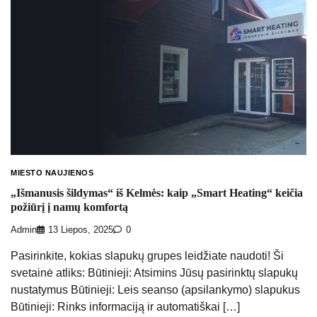
MIESTO NAUJIENOS
„Išmanusis šildymas“ iš Kelmės: kaip „Smart Heating“ keičia
požiūrį į namų komfortą
Admin
13 Liepos, 2025
0
Pasirinkite, kokias slapukų grupes leidžiate naudoti! Ši
svetainė atliks: Būtinieji: Atsimins Jūsų pasirinktų slapukų
nustatymus Būtinieji: Leis seanso (apsilankymo) slapukus
Būtinieji: Rinks informaciją ir automatiškai […]