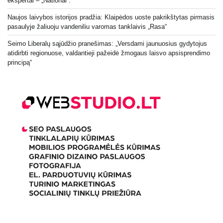
ekspertai – „National“.
Naujos laivybos istorijos pradžia: Klaipėdos uoste pakrikštytas pirmasis
pasaulyje žaliuoju vandeniliu varomas tanklaivis „Rasa“
Seimo Liberalų sąjūdžio pranešimas: „Versdami jaunuosius gydytojus
atidirbti regionuose, valdantieji pažeidė žmogaus laisvo apsisprendimo
principą“