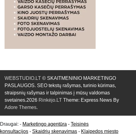
WEBSTUDIO.LT
© SKAITMENINIO MARKETINGO
PASLAUGOS. SEO tekstų rašymas, turinio kūrimas,
straipsnių rašymas ir talpinimas į mūsų valdomas
svetaines.2026
Rinkėjo.LT
Theme: Express News By
Adore Themes
.
Draugai: -
Marketingo agentūra
-
Teisinės
konsultacijos
-
Skaidrių skenavimas
-
Klaipedos miesto