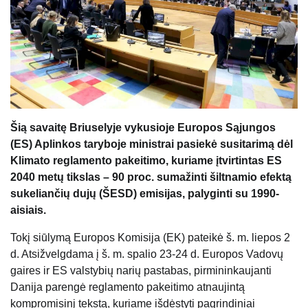
Šią savaitę Briuselyje vykusioje Europos Sąjungos
(ES) Aplinkos taryboje ministrai pasiekė susitarimą dėl
Klimato reglamento pakeitimo, kuriame įtvirtintas ES
2040 metų tikslas – 90 proc. sumažinti šiltnamio efektą
sukeliančių dujų (ŠESD) emisijas, palyginti su 1990-
aisiais.
Tokį siūlymą Europos Komisija (EK) pateikė š. m. liepos 2
d. Atsižvelgdama į š. m. spalio 23-24 d. Europos Vadovų
gaires ir ES valstybių narių pastabas, pirmininkaujanti
Danija parengė reglamento pakeitimo atnaujintą
kompromisinį tekstą, kuriame išdėstyti pagrindiniai