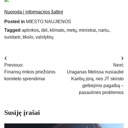
Nuoroda į informacijos šaltinį
Posted in
MIESTO NAUJIENOS
Tagged
aplinkos
,
dėl
,
klimato
,
metų
,
ministrai
,
nariu
,
susitarė
,
tikslo
,
valstybių
Navigacija
Previous:
Next:
tarp
Finansų rinkos priežiūros
Uraganas Melissa nusiaubė
komiteto sprendimai
Karibų jūrą, nes JT skirsto
įrašų
gelbėjimo pagalbą –
pasaulinės problemos
Susiję įrašai