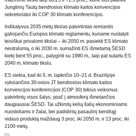
Jungtinių Tautų bendrosios klimato kaitos konvencijos
sekretoriatui iki COP 30 klimato konferencijos.
Indikatyvus 2035 metų tikslas patvirtintas remiantis
galiojančiu Europos klimato reglamentu, kuriame nustatyti
teisiškai privalomi tikslai – iki 2050 m. pasiekti ES klimato
neutralumą, o iki 2030 m. sumažinti ES išmetamą ŠESD
kiekį bent 55 proc., palyginti su 1990 m., taip pat sutartu ES
2040 m. klimato tikslu.
ES siekia, kad iki š. m. lapkričio 10–21 d. Brazilijoje
vyksiančios 30-osios JT bendrosios klimato kaitos
konvencijos konferencijos (COP 30) tokius veiksmus
patvirtintų visos šalys, ypač į atmosferą išmetančios
daugiausiai ŠESD. Tai užkirstų kelią šalių ekonominiams
nuostoliams ir žalai, bei padidintų pasaulinį bendrąjį
vidaus produktą maždaug 3 proc. iki 2050 m. ir 13 proc. iki
2100 metų.