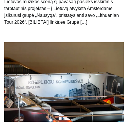
Lietuvos muzikos sceną šį pavasarį pasieks išskirtinis
tarptautinis projektas – į Lietuvą atvyksta Amsterdame
įsikūrusi grupė „Nausyqa“, pristatysianti savo „Lithuanian
Tour 2026“. [BILIETAI] linktr.ee Grupė […]