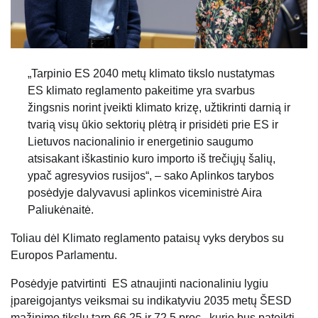
„Tarpinio ES 2040 metų klimato tikslo nustatymas
ES klimato reglamento pakeitime yra svarbus
žingsnis norint įveikti klimato krizę, užtikrinti darnią ir
tvarią visų ūkio sektorių plėtrą ir prisidėti prie ES ir
Lietuvos nacionalinio ir energetinio saugumo
atsisakant iškastinio kuro importo iš trečiųjų šalių,
ypač agresyvios rusijos“, – sako Aplinkos tarybos
posėdyje dalyvavusi aplinkos viceministrė Aira
Paliukėnaitė.
Toliau dėl Klimato reglamento pataisų vyks derybos su
Europos Parlamentu.
Posėdyje patvirtinti ES atnaujinti nacionaliniu lygiu
įpareigojantys veiksmai su indikatyviu 2035 metų ŠESD
mažinimo tikslu tarp 66.25 ir 72.5 proc., kurie bus pateikti