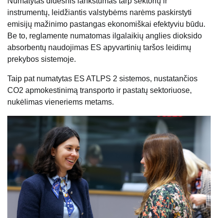
Numatytas didesnis lankstumas tarp sektorių ir
instrumentų, leidžiantis valstybėms narėms paskirstyti
emisijų mažinimo pastangas ekonomiškai efektyviu būdu.
Be to, reglamente numatomas ilgalaikių anglies dioksido
absorbentų naudojimas ES apyvartinių taršos leidimų
prekybos sistemoje.
Taip pat numatytas ES ATLPS 2 sistemos, nustatančios
CO2 apmokestinimą transporto ir pastatų sektoriuose,
nukėlimas vieneriems metams.