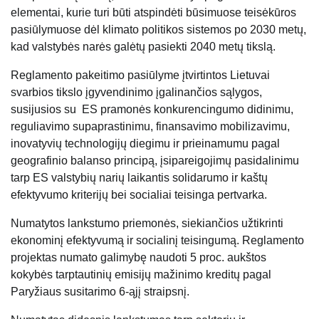
elementai, kurie turi būti atspindėti būsimuose teisėkūros
pasiūlymuose dėl klimato politikos sistemos po 2030 metų,
kad valstybės narės galėtų pasiekti 2040 metų tikslą.
Reglamento pakeitimo pasiūlyme įtvirtintos Lietuvai
svarbios tikslo įgyvendinimo įgalinančios sąlygos,
susijusios su ES pramonės konkurencingumo didinimu,
reguliavimo supaprastinimu, finansavimo mobilizavimu,
inovatyvių technologijų diegimu ir prieinamumu pagal
geografinio balanso principą, įsipareigojimų pasidalinimu
tarp ES valstybių narių laikantis solidarumo ir kaštų
efektyvumo kriterijų bei socialiai teisinga pertvarka.
Numatytos lankstumo priemonės, siekiančios užtikrinti
ekonominį efektyvumą ir socialinį teisingumą. Reglamento
projektas numato galimybę naudoti 5 proc. aukštos
kokybės tarptautinių emisijų mažinimo kreditų pagal
Paryžiaus susitarimo 6-ąjį straipsnį.