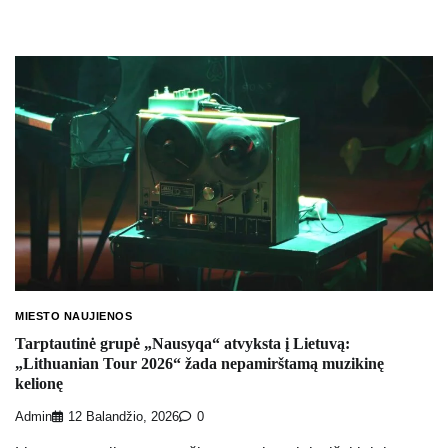
MIESTO NAUJIENOS
Tarptautinė grupė „Nausyqa“ atvyksta į Lietuvą:
„Lithuanian Tour 2026“ žada nepamirštamą muzikinę
kelionę
Admin
12 Balandžio, 2026
0