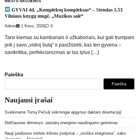
MIESTO NAUJIENOS
GYVAI 4d. „Kompleksų kompleksas“ – Stendas 1.53
Vilniaus knygų mugė, „Muzikos salė“
Admin
1 Kovo, 2026
0
Tarsi kiemas su kambariais ir užkaboriais, kur gali trumpam
įeiti į savo „vidinį butą“ ir pasižiūrėti, kas ten gyvena –
savikritika, perfekcionizmas ar tas tylus […]
Paieška
Paieška
Naujausi įrašai
Sveikiname Tomą Pečiulį sėkmingai apgynus daktaro disertaciją!
Didžiausias dėmesys: pastatų energinio naudingumo gerinimas
Nauji juodosios mirties kilmės įrodymai – „visiška staigmena“, sako