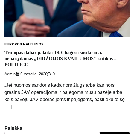
EUROPOS NAUJIENOS
Trumpas dabar palaiko JK Chagoso susitarimą,
nepaisydamas „DIDŽIOJOS KVAILUMOS“ kritikos –
POLITICO
Admin
6 Vasario, 2026
0
„Jei nuomos sandoris kada nors žlugs arba kas nors
grasins JAV operacijoms ir pajėgoms mūsų bazėje arba
kels pavojų JAV operacijoms ir pajėgoms, pasilieku teisę
[…]
Paieška