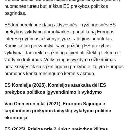
nuomonės turėtų būti aiškus ES prekybos politikos
pagrindas.
ES turi pereiti prie daug aktyvesnės ir ryžtingesnės ES
prekybos vykdymo darbotvarkės, pagal kurią Europos
interesų gynimas užsienyje yra strateginis prioritetas.
Komisija turi persvarstyti savo požiūrį į ES prekybos
vykdymą. Tam reikia sąžiningai įvertinti išteklių tiekimo ir
valdymo trūkumus. Veiksmingas vykdymo užtikrinimas
nėra susijęs tik su sąžiningumu prekyboje; tai yra Europos
pramonės konkurencingumo kertinis akmuo.
ES Komisija (2025). Komisijos ataskaita dėl ES
prekybos politikos įgyvendinimo ir vykdymo
Van Ommeren ir kt. (2021). Europos Sąjunga ir
tarptautinės prekybos taisyklių vykdymo politinė
ekonomija
ES (2025). Prieiga prie 2 rinkų: prekybos kliūtys