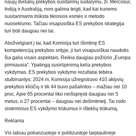
naujų dvišalių prekybos susitarimų sudarymu, žr. Mercosur,
Indiją ir Australiją, nors galima teigti, kad kai kuriems
susitarimams trūksta tikrosios esmės ir metodo
nuoseklumo. Tačiau visapusiška ES prekybos strategija
turi būti daugiau nei tai.
Atsižvelgiant į tai, kad Komisija turi išimtinę ES
kompetenciją prekybos srityje, ji turi visapusiškai naudotis
šia galia visais aspektais. Reikia daugiau požiūrio „Europa
pirmiausia“. Ypatingą susirūpinimą kelia prekybos
vykdymas. ES prekybos vykdymo rezultatai tebėra
stulbinantys: 2024 m. Komisija užregistravo 410 aktyvių
prekybos kliūčių ir tik 44 buvo pašalintos – mažiau nei 10
proc. Apie 65 procentai liko neišspręsti daugiau nei 5
metus, o 27 procentai – daugiau nei dešimtmetį. Tai rodo
sisteminius ES vykdymo trūkumus ir išteklių trūkumą.
Reklama
Vis labiau poliarizuotoje ir politizuotoje tarptautinėje