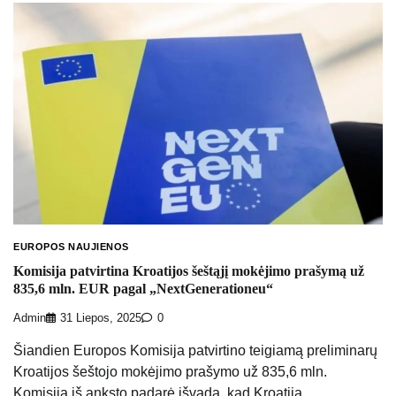
EUROPOS NAUJIENOS
Komisija patvirtina Kroatijos šeštąjį mokėjimo prašymą už
835,6 mln. EUR pagal „NextGenerationeu“
Admin
31 Liepos, 2025
0
Šiandien Europos Komisija patvirtino teigiamą preliminarų
Kroatijos šeštojo mokėjimo prašymo už 835,6 mln.
Komisija iš anksto padarė išvadą, kad Kroatija