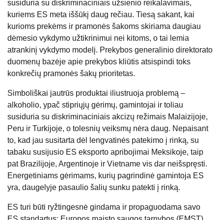
susiduria su diskriminaciniais užsienio reikalavimais,
kuriems ES meta iššūkį daug rečiau. Tiesą sakant, kai
kurioms prekėms ir pramonės šakoms skiriama daugiau
dėmesio vykdymo užtikrinimui nei kitoms, o tai lemia
atrankinį vykdymo modelį. Prekybos generalinio direktorato
duomenų bazėje apie prekybos kliūtis atsispindi toks
konkrečių pramonės šakų prioritetas.
Simboliškai jautrūs produktai iliustruoja problemą –
alkoholio, ypač stipriųjų gėrimų, gamintojai ir toliau
susiduria su diskriminaciniais akcizų režimais Malaizijoje,
Peru ir Turkijoje, o tolesnių veiksmų nėra daug. Nepaisant
to, kad jau susitarta dėl lengvatinės patekimo į rinką, su
tabaku susijusio ES eksporto apribojimai Meksikoje, taip
pat Brazilijoje, Argentinoje ir Vietname vis dar neišspręsti.
Energetiniams gėrimams, kurių pagrindinė gamintoja ES
yra, daugelyje pasaulio šalių sunku patekti į rinką.
ES turi būti ryžtingesnė gindama ir propaguodama savo
ES standartus: Europos maisto saugos tarnybos (EMST)