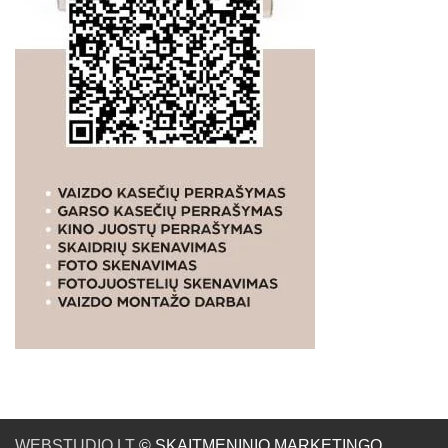
WEBSTUDIO.LT
© SKAITMENINIO MARKETINGO