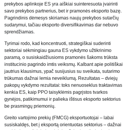
prekybos aplinkoje ES yra aiškiai suinteresuota įvairinti
savo prekybos partnerius, bet ir pramonės eksporto bazę.
Pagrindinis dėmesys skiriamas naujų prekybos sutarčių
sudarymui, tačiau eksporto diversifikavimas dar nebuvo
sprendžiamas.
Tyrimai rodo, kad koncentruoti, strategiškai suderinti
sektoriai sėkmingiau gauna ES vykdymo užtikrinimo
paramą, o susiskaidžiusioms pramonės šakoms trūksta
institucinio pagrindo imtis veiksmų. Kalbant apie politiškai
jautrius klausimus, ypač susijusius su sveikata, sutarimo
trūkumas dažnai lemia neveiklumą. Rezultatas – dviejų
pakopų vykdymo rezultatai: toks nenuoseklus traktavimas
kenkia ES, kaip PPO taisyklėmis pagrįstos tvarkos
gynėjos, patikimumui ir palieka ištisus eksporto sektorius
be prasmingų priemonių.
Greito vartojimo prekių (FMCG) eksportuotojai – labai
susiskaldęs, bet į eksportą orientuotas sektorius – dažnai