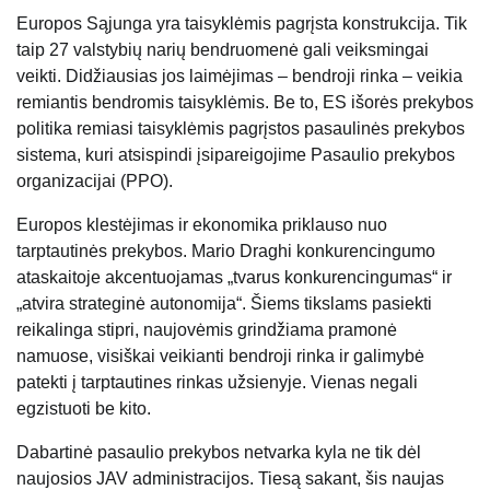
Europos Sąjunga yra taisyklėmis pagrįsta konstrukcija. Tik
taip 27 valstybių narių bendruomenė gali veiksmingai
veikti. Didžiausias jos laimėjimas – bendroji rinka – veikia
remiantis bendromis taisyklėmis. Be to, ES išorės prekybos
politika remiasi taisyklėmis pagrįstos pasaulinės prekybos
sistema, kuri atsispindi įsipareigojime Pasaulio prekybos
organizacijai (PPO).
Europos klestėjimas ir ekonomika priklauso nuo
tarptautinės prekybos. Mario Draghi konkurencingumo
ataskaitoje akcentuojamas „tvarus konkurencingumas“ ir
„atvira strateginė autonomija“. Šiems tikslams pasiekti
reikalinga stipri, naujovėmis grindžiama pramonė
namuose, visiškai veikianti bendroji rinka ir galimybė
patekti į tarptautines rinkas užsienyje. Vienas negali
egzistuoti be kito.
Dabartinė pasaulio prekybos netvarka kyla ne tik dėl
naujosios JAV administracijos. Tiesą sakant, šis naujas