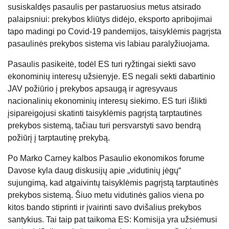
susiskaldęs pasaulis per pastaruosius metus atsirado
palaipsniui: prekybos kliūtys didėjo, eksporto apribojimai
tapo madingi po Covid-19 pandemijos, taisyklėmis pagrįsta
pasaulinės prekybos sistema vis labiau paralyžiuojama.
Pasaulis pasikeitė, todėl ES turi ryžtingai siekti savo
ekonominių interesų užsienyje. ES negali sekti dabartinio
JAV požiūrio į prekybos apsaugą ir agresyvaus
nacionalinių ekonominių interesų siekimo. ES turi išlikti
įsipareigojusi skatinti taisyklėmis pagrįstą tarptautinės
prekybos sistemą, tačiau turi persvarstyti savo bendrą
požiūrį į tarptautinę prekybą.
Po Marko Carney kalbos Pasaulio ekonomikos forume
Davose kyla daug diskusijų apie „vidutinių jėgų“
sujungimą, kad atgaivintų taisyklėmis pagrįstą tarptautinės
prekybos sistemą. Šiuo metu vidutinės galios viena po
kitos bando stiprinti ir įvairinti savo dvišalius prekybos
santykius. Tai taip pat taikoma ES: Komisija yra užsiėmusi