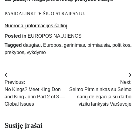
PASIDALINKITE ŠIUO STRAIPSNIU:
Nuoroda į informacijos šaltinį
Posted in
EUROPOS NAUJIENOS
Tagged
daugiau
,
Europos
,
gerinimas
,
pirmiausia
,
politikos
,
prekybos
,
vykdymo
Navigacija
Previous:
Next:
tarp
No Kings? Meet King Don
Seimo Pirmininkas su Seimo
and King John Part 2 of 3 —
narių delegacija su darbo
įrašų
Global Issues
vizitu lankysis Varšuvoje
Susiję įrašai