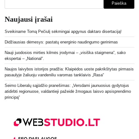
Paieška
Naujausi įrašai
Sveikiname Tomą Pečiulį sėkmingai apgynus daktaro disertaciją!
Didžiausias dėmesys: pastatų energinio naudingumo gerinimas
Nauji juodosios mirties kilmės įrodymai – „visiška staigmena“, sako
ekspertai – „National“.
Naujos laivybos istorijos pradžia: Klaipėdos uoste pakrikštytas pirmasis
pasaulyje žaliuoju vandeniliu varomas tanklaivis „Rasa“
Seimo Liberalų sąjūdžio pranešimas: „Versdami jaunuosius gydytojus
atidirbti regionuose, valdantieji pažeidė žmogaus laisvo apsisprendimo
principą“