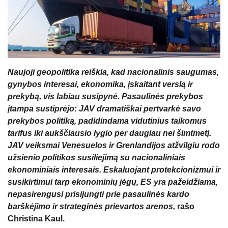
Naujoji geopolitika reiškia, kad nacionalinis saugumas,
gynybos interesai, ekonomika, įskaitant verslą ir
prekybą, vis labiau susipynė. Pasaulinės prekybos
įtampa sustiprėjo: JAV dramatiškai pertvarkė savo
prekybos politiką, padidindama vidutinius taikomus
tarifus iki aukščiausio lygio per daugiau nei šimtmetį.
JAV veiksmai Venesuelos ir Grenlandijos atžvilgiu rodo
užsienio politikos susiliejimą su nacionaliniais
ekonominiais interesais. Eskaluojant protekcionizmui ir
susikirtimui tarp ekonominių jėgų, ES yra pažeidžiama,
nepasirengusi prisijungti prie pasaulinės kardo
barškėjimo ir strateginės prievartos arenos,
rašo
Christina Kaul.