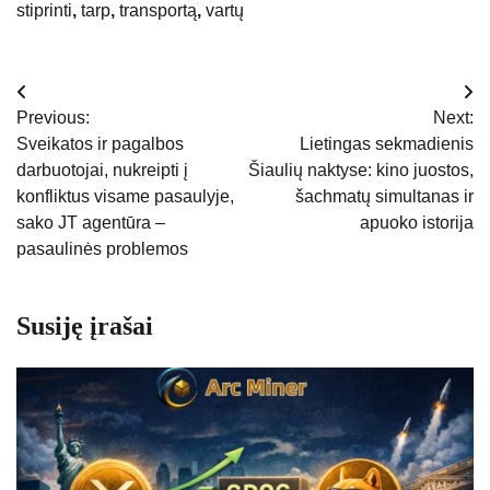
stiprinti
,
tarp
,
transportą
,
vartų
Navigacija
Previous:
Next:
tarp
Sveikatos ir pagalbos
Lietingas sekmadienis
darbuotojai, nukreipti į
Šiaulių naktyse: kino juostos,
įrašų
konfliktus visame pasaulyje,
šachmatų simultanas ir
sako JT agentūra –
apuoko istorija
pasaulinės problemos
Susiję įrašai