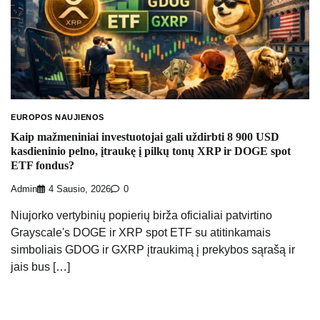
EUROPOS NAUJIENOS
Kaip mažmeniniai investuotojai gali uždirbti 8 900 USD
kasdieninio pelno, įtraukę į pilkų tonų XRP ir DOGE spot
ETF fondus?
Admin
4 Sausio, 2026
0
Niujorko vertybinių popierių birža oficialiai patvirtino
Grayscale's DOGE ir XRP spot ETF su atitinkamais
simboliais GDOG ir GXRP įtraukimą į prekybos sąrašą ir
jais bus […]