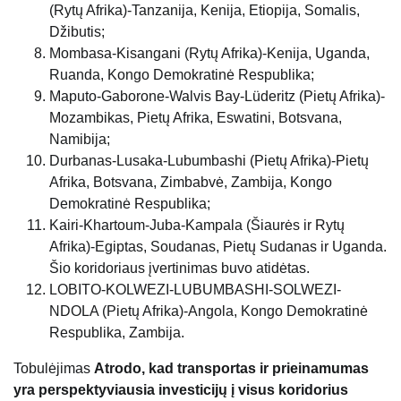
(Rytų Afrika)-Tanzanija, Kenija, Etiopija, Somalis,
Džibutis;
Mombasa-Kisangani (Rytų Afrika)-Kenija, Uganda,
Ruanda, Kongo Demokratinė Respublika;
Maputo-Gaborone-Walvis Bay-Lüderitz (Pietų Afrika)-
Mozambikas, Pietų Afrika, Eswatini, Botsvana,
Namibija;
Durbanas-Lusaka-Lubumbashi (Pietų Afrika)-Pietų
Afrika, Botsvana, Zimbabvė, Zambija, Kongo
Demokratinė Respublika;
Kairi-Khartoum-Juba-Kampala (Šiaurės ir Rytų
Afrika)-Egiptas, Soudanas, Pietų Sudanas ir Uganda.
Šio koridoriaus įvertinimas buvo atidėtas.
LOBITO-KOLWEZI-LUBUMBASHI-SOLWEZI-
NDOLA (Pietų Afrika)-Angola, Kongo Demokratinė
Respublika, Zambija.
Tobulėjimas
Atrodo, kad transportas ir prieinamumas
yra perspektyviausia investicijų į visus koridorius