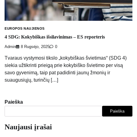
EUROPOS NAUJIENOS
4 SDG: Kokybiškas išsilavinimas – ES reporteris
Admin
8 Rugsėjo, 2025
0
Tvaraus vystymosi tikslo „kokybiškas švietimas“ (SDG 4)
siekia užtikrinti prieigą prie kokybiško švietimo per visą
savo gyvenimą, taip pat padidinti jaunų žmonių ir
suaugusiųjų, turinčių […]
Paieška
Paieška
Naujausi įrašai