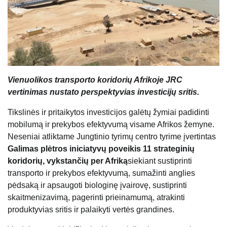
Vienuolikos transporto koridorių Afrikoje JRC
vertinimas nustato perspektyvias investicijų sritis.
Tikslinės ir pritaikytos investicijos galėtų žymiai padidinti
mobilumą ir prekybos efektyvumą visame Afrikos žemyne.
Neseniai atliktame Jungtinio tyrimų centro tyrime įvertintas
Galimas plėtros iniciatyvų poveikis 11 strateginių
koridorių, vykstančių per Afriką
siekiant sustiprinti
transporto ir prekybos efektyvumą, sumažinti anglies
pėdsaką ir apsaugoti biologinę įvairovę, sustiprinti
skaitmenizavimą, pagerinti prieinamumą, atrakinti
produktyvias sritis ir palaikyti vertės grandines.