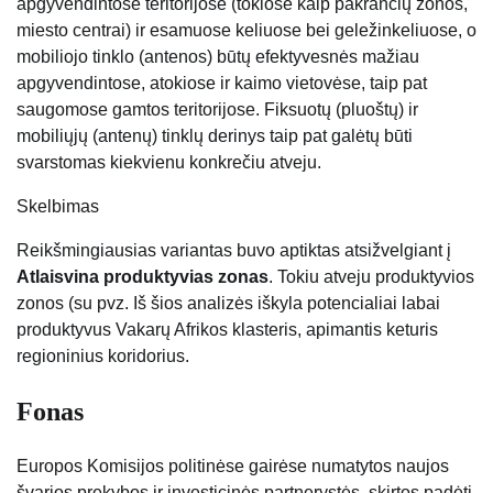
apgyvendintose teritorijose (tokiose kaip pakrančių zonos,
miesto centrai) ir esamuose keliuose bei geležinkeliuose, o
mobiliojo tinklo (antenos) būtų efektyvesnės mažiau
apgyvendintose, atokiose ir kaimo vietovėse, taip pat
saugomose gamtos teritorijose. Fiksuotų (pluoštų) ir
mobiliųjų (antenų) tinklų derinys taip pat galėtų būti
svarstomas kiekvienu konkrečiu atveju.
Skelbimas
Reikšmingiausias variantas buvo aptiktas atsižvelgiant į
Atlaisvina produktyvias zonas
. Tokiu atveju produktyvios
zonos (su pvz. Iš šios analizės iškyla potencialiai labai
produktyvus Vakarų Afrikos klasteris, apimantis keturis
regioninius koridorius.
Fonas
Europos Komisijos politinėse gairėse numatytos naujos
švarios prekybos ir investicinės partnerystės, skirtos padėti