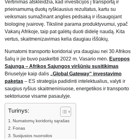
Vertinimas atskleidžia, kad investicijos į transportą ir
prieinamumą duotų ryškiausius rezultatus, kartu su
veiksmais sumažinant anglies pėdsaką ir išsaugojant
biologinę įvairovę. Tikslinė parama produktyvumui, ypač
Vakarų Afrikoje, taip pat galėtų duoti didelę naudą. Kita
vertus, skaitmenizavimas kelia daugiau iššūkių.
Numatomi transporto koridoriai yra daugiau nei 30 Afrikos
šalių ir jie buvo paskelbti 2022 m. Vasario mėn.
Europos
Sąjunga – Afrikos Sąjungos viršūnių susitikimas
Briuselyje kaip dalis
„Global Gateway“ investavimo
paketas
– ES strategija padidinti intelektualius, valyti ir
saugius ryšius skaitmeniniuose, energetikos ir transporto
sektoriuose visame pasaulyje.
Turinys:
Numatomų koridorių sąrašas
Fonas
Susijusios nuorodos