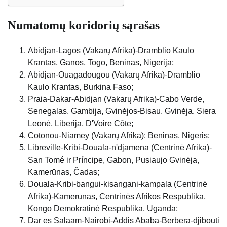
Numatomų koridorių sąrašas
Abidjan-Lagos (Vakarų Afrika)-Dramblio Kaulo
Krantas, Ganos, Togo, Beninas, Nigerija;
Abidjan-Ouagadougou (Vakarų Afrika)-Dramblio
Kaulo Krantas, Burkina Faso;
Praia-Dakar-Abidjan (Vakarų Afrika)-Cabo Verde,
Senegalas, Gambija, Gvinėjos-Bisau, Gvinėja, Siera
Leonė, Liberija, D'Voire Côte;
Cotonou-Niamey (Vakarų Afrika): Beninas, Nigeris;
Libreville-Kribi-Douala-n'djamena (Centrinė Afrika)-
San Tomé ir Príncipe, Gabon, Pusiaujo Gvinėja,
Kamerūnas, Čadas;
Douala-Kribi-bangui-kisangani-kampala (Centrinė
Afrika)-Kamerūnas, Centrinės Afrikos Respublika,
Kongo Demokratinė Respublika, Uganda;
Dar es Salaam-Nairobi-Addis Ababa-Berbera-djibouti