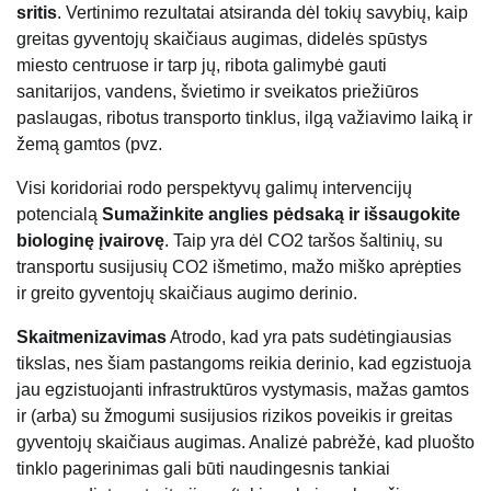
sritis
. Vertinimo rezultatai atsiranda dėl tokių savybių, kaip
greitas gyventojų skaičiaus augimas, didelės spūstys
miesto centruose ir tarp jų, ribota galimybė gauti
sanitarijos, vandens, švietimo ir sveikatos priežiūros
paslaugas, ribotus transporto tinklus, ilgą važiavimo laiką ir
žemą gamtos (pvz.
Visi koridoriai rodo perspektyvų galimų intervencijų
potencialą
Sumažinkite anglies pėdsaką ir išsaugokite
biologinę įvairovę
. Taip yra dėl CO2 taršos šaltinių, su
transportu susijusių CO2 išmetimo, mažo miško aprėpties
ir greito gyventojų skaičiaus augimo derinio.
Skaitmenizavimas
Atrodo, kad yra pats sudėtingiausias
tikslas, nes šiam pastangoms reikia derinio, kad egzistuoja
jau egzistuojanti infrastruktūros vystymasis, mažas gamtos
ir (arba) su žmogumi susijusios rizikos poveikis ir greitas
gyventojų skaičiaus augimas. Analizė pabrėžė, kad pluošto
tinklo pagerinimas gali būti naudingesnis tankiai