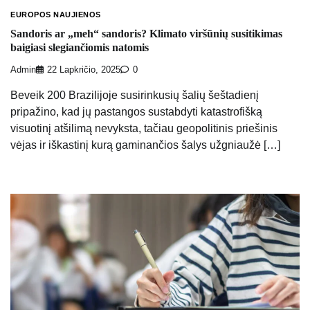
EUROPOS NAUJIENOS
Sandoris ar „meh“ sandoris? Klimato viršūnių susitikimas
baigiasi slegiančiomis natomis
Admin
22 Lapkričio, 2025
0
Beveik 200 Brazilijoje susirinkusių šalių šeštadienį
pripažino, kad jų pastangos sustabdyti katastrofišką
visuotinį atšilimą nevyksta, tačiau geopolitinis priešinis
vėjas ir iškastinį kurą gaminančios šalys užgniaužė […]