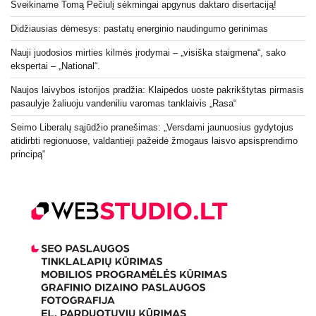
Sveikiname Tomą Pečiulį sėkmingai apgynus daktaro disertaciją!
Didžiausias dėmesys: pastatų energinio naudingumo gerinimas
Nauji juodosios mirties kilmės įrodymai – „visiška staigmena“, sako
ekspertai – „National“.
Naujos laivybos istorijos pradžia: Klaipėdos uoste pakrikštytas pirmasis
pasaulyje žaliuoju vandeniliu varomas tanklaivis „Rasa“
Seimo Liberalų sąjūdžio pranešimas: „Versdami jaunuosius gydytojus
atidirbti regionuose, valdantieji pažeidė žmogaus laisvo apsisprendimo
principą“