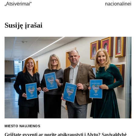
„Atsivėrimai“
nacionalinei
Susiję įrašai
MIESTO NAUJIENOS
Grįžtate gyventi ar norite atsikraustyti į Alytų? Savivaldybė