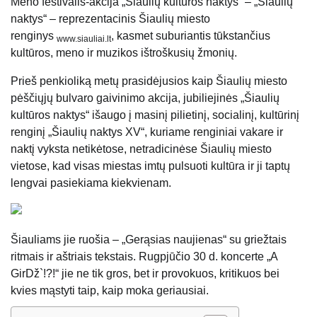
Meno festivalis-akcija „Šiaulių kultūros naktys“ – „Šiaulių
naktys“ – reprezentacinis Šiaulių miesto
renginys
, kasmet suburiantis tūkstančius
www.siauliai.lt
kultūros, meno ir muzikos ištroškusių žmonių.
Prieš penkioliką metų prasidėjusios kaip Šiaulių miesto
pėščiųjų bulvaro gaivinimo akcija, jubiliejinės „Šiaulių
kultūros
naktys“ išaugo į masinį pilietinį, socialinį, kultūrinį
renginį „Šiaulių naktys XV“, kuriame renginiai vakare ir
naktį vyksta netikėtose, netradicinėse Šiaulių miesto
vietose, kad visas miestas imtų pulsuoti kultūra ir ji taptų
lengvai pasiekiama kiekvienam.
Šiauliams jie ruošia – „Gerąsias naujienas“ su griežtais
ritmais ir aštriais tekstais. Rugpjūčio 30 d. koncerte „A
GirDž`!?!“ jie ne tik gros, bet ir provokuos, kritikuos bei
kvies mąstyti taip, kaip moka geriausiai.