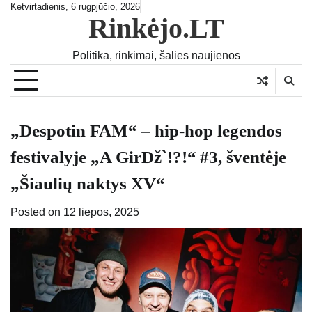
Skip
Ketvirtadienis, 6 rugpjūčio, 2026
Rinkėjo.LT
to
content
Politika, rinkimai, šalies naujienos
„Despotin FAM“ – hip-hop legendos
festivalyje „A GirDž`!?!“ #3, šventėje
„Šiaulių naktys XV“
Posted on
12 liepos, 2025