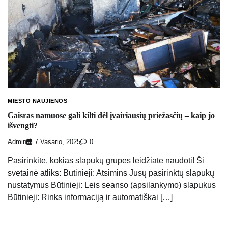
MIESTO NAUJIENOS
Gaisras namuose gali kilti dėl įvairiausių priežasčių – kaip jo
išvengti?
Admin
7 Vasario, 2025
0
Pasirinkite, kokias slapukų grupes leidžiate naudoti! Ši
svetainė atliks: Būtinieji: Atsimins Jūsų pasirinktų slapukų
nustatymus Būtinieji: Leis seanso (apsilankymo) slapukus
Būtinieji: Rinks informaciją ir automatiškai […]