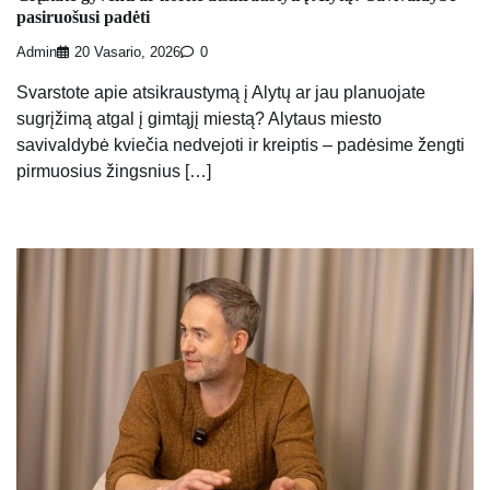
pasiruošusi padėti
Admin
20 Vasario, 2026
0
Svarstote apie atsikraustymą į Alytų ar jau planuojate
sugrįžimą atgal į gimtąjį miestą? Alytaus miesto
savivaldybė kviečia nedvejoti ir kreiptis – padėsime žengti
pirmuosius žingsnius […]