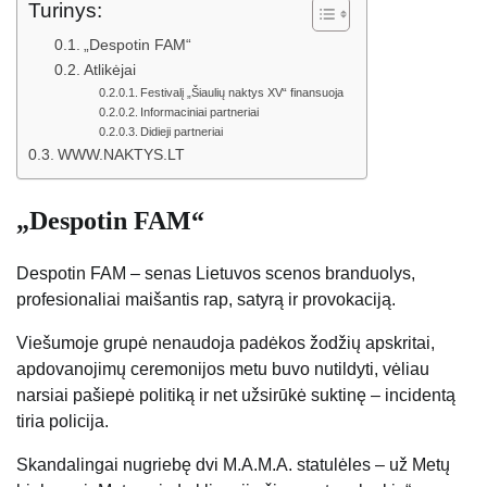
Turinys:
„Despotin FAM“
Atlikėjai
Festivalį „Šiaulių naktys XV“ finansuoja
Informaciniai partneriai
Didieji partneriai
WWW.NAKTYS.LT
„Despotin FAM“
Despotin FAM – senas Lietuvos scenos branduolys,
profesionaliai maišantis rap, satyrą ir provokaciją.
Viešumoje grupė nenaudoja padėkos žodžių apskritai,
apdovanojimų ceremonijos metu buvo nutildyti, vėliau
narsiai pašiepė politiką ir net užsirūkė suktinę – incidentą
tiria policija.
Skandalingai nugriebę dvi M.A.M.A. statulėles – už Metų