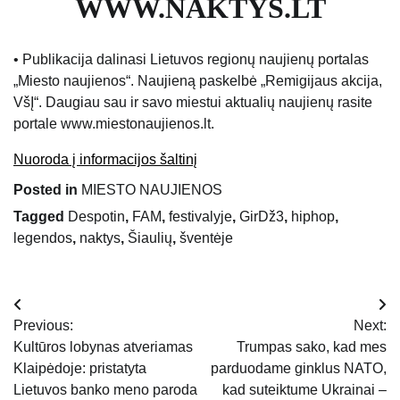
WWW.NAKTYS.LT
• Publikacija dalinasi Lietuvos regionų naujienų portalas
„Miesto naujienos“. Naujieną paskelbė „Remigijaus akcija,
VšĮ“. Daugiau sau ir savo miestui aktualių naujienų rasite
portale www.miestonaujienos.lt.
Nuoroda į informacijos šaltinį
Posted in
MIESTO NAUJIENOS
Tagged
Despotin
,
FAM
,
festivalyje
,
GirDž3
,
hiphop
,
legendos
,
naktys
,
Šiaulių
,
šventėje
Navigacija
Previous:
Next:
tarp
Kultūros lobynas atveriamas
Trumpas sako, kad mes
Klaipėdoje: pristatyta
parduodame ginklus NATO,
įrašų
Lietuvos banko meno paroda
kad suteiktume Ukrainai –