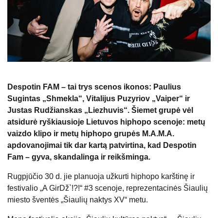
Despotin FAM – tai trys scenos ikonos: Paulius
Sugintas „Shmekla“, Vitalijus Puzyriov „Vaiper“ ir
Justas Rudžianskas „Liezhuvis“. Šiemet grupė vėl
atsidurė ryškiausioje Lietuvos hiphopo scenoje: metų
vaizdo klipo ir metų hiphopo grupės M.A.M.A.
apdovanojimai tik dar kartą patvirtina, kad Despotin
Fam – gyva, skandalinga ir reikšminga.
Rugpjūčio 30 d. jie planuoja užkurti hiphopo karštinę ir
festivalio „A GirDž`!?!“ #3 scenoje, reprezentacinės Šiaulių
miesto šventės „Šiaulių naktys XV“ metu.