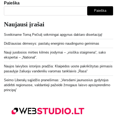
Paieška
Paieška
Naujausi įrašai
Sveikiname Tomą Pečiulį sėkmingai apgynus daktaro disertaciją!
Didžiausias dėmesys: pastatų energinio naudingumo gerinimas
Nauji juodosios mirties kilmės įrodymai – „visiška staigmena“, sako
ekspertai – „National“.
Naujos laivybos istorijos pradžia: Klaipėdos uoste pakrikštytas pirmasis
pasaulyje žaliuoju vandeniliu varomas tanklaivis „Rasa“
Seimo Liberalų sąjūdžio pranešimas: „Versdami jaunuosius gydytojus
atidirbti regionuose, valdantieji pažeidė žmogaus laisvo apsisprendimo
principą“