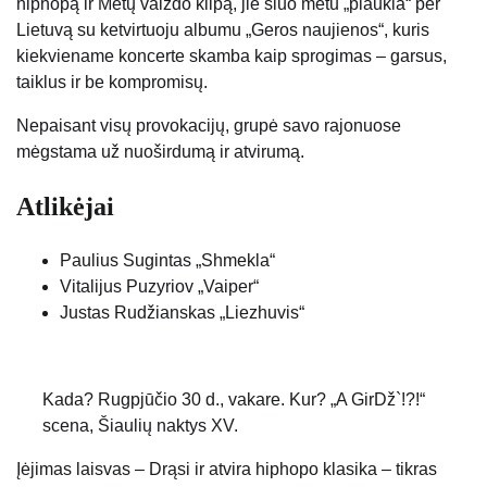
hiphopą ir Metų vaizdo klipą, jie šiuo metu „plaukia“ per
Lietuvą su ketvirtuoju albumu „Geros naujienos“, kuris
kiekviename koncerte skamba kaip sprogimas – garsus,
taiklus ir be kompromisų.
Nepaisant visų provokacijų, grupė savo rajonuose
mėgstama už nuoširdumą ir atvirumą.
Atlikėjai
Paulius Sugintas „Shmekla“
Vitalijus Puzyriov „Vaiper“
Justas Rudžianskas „Liezhuvis“
Kada? Rugpjūčio 30 d., vakare. Kur? „A GirDž`!?!“
scena, Šiaulių naktys XV.
Įėjimas laisvas – Drąsi ir atvira hiphopo klasika – tikras