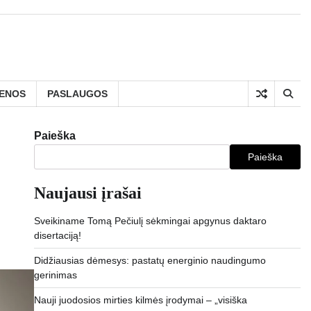
IENOS
PASLAUGOS
Paieška
Paieška
Naujausi įrašai
Sveikiname Tomą Pečiulį sėkmingai apgynus daktaro
disertaciją!
Didžiausias dėmesys: pastatų energinio naudingumo
gerinimas
Nauji juodosios mirties kilmės įrodymai – „visiška