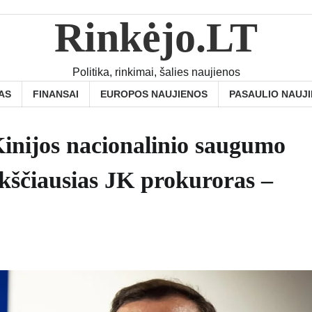
Rinkėjo.LT
Politika, rinkimai, šalies naujienos
AS
FINANSAI
EUROPOS NAUJIENOS
PASAULIO NAUJ
inijos nacionalinio saugumo
ukščiausias JK prokuroras –