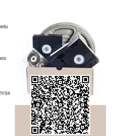
metu
mos
icija