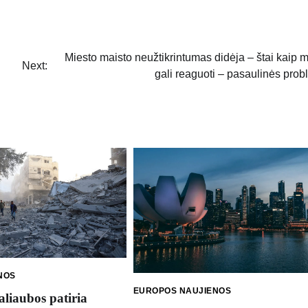
Miesto maisto neužtikrintumas didėja – štai kaip m
Next:
gali reaguoti – pasaulinės pro
NOS
EUROPOS NAUJIENOS
liaubos patiria