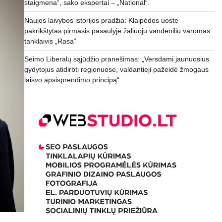
staigmena“, sako ekspertai – „National“.
Naujos laivybos istorijos pradžia: Klaipėdos uoste
pakrikštytas pirmasis pasaulyje žaliuoju vandeniliu varomas
tanklaivis „Rasa“
Seimo Liberalų sąjūdžio pranešimas: „Versdami jaunuosius
gydytojus atidirbti regionuose, valdantieji pažeidė žmogaus
laisvo apsisprendimo principą“