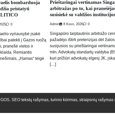
Prieštaringai vertinamas Sing
zraelis bombarduoja
arbitražas po to, kai pranešėja
džia pristatyti
susisiekė su valdžios institucijo
POLITICO
Admin
8 Kovo, 2026
0
2025
0
Singapūro tarptautinis arbitražo cen
raelio vyriausybė įsakė
pažadėjo ištirti pretenzijas dėl žalos
lbai patekti į Gazos ruožą
susijusios su prieštaringai vertinam
o, pranešė vietos ir
mln. Advokatų standartų valdyba (B
sklaida. Remiantis
kuri prižiūri advokatų elgesį JK, įska
anešimais, „Hamas“ teigė
[…]
O tekstų rašymas, turinio kūrimas, straipsnių rašymas ir 