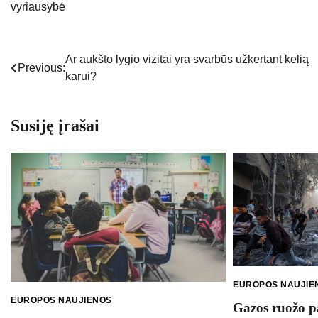
vyriausybė
Ar aukšto lygio vizitai yra svarbūs užkertant kelią
Navigacija
Previous:
karui?
tarp
įrašų
Susiję įrašai
EUROPOS NAUJIE
EUROPOS NAUJIENOS
Gazos ruožo pa