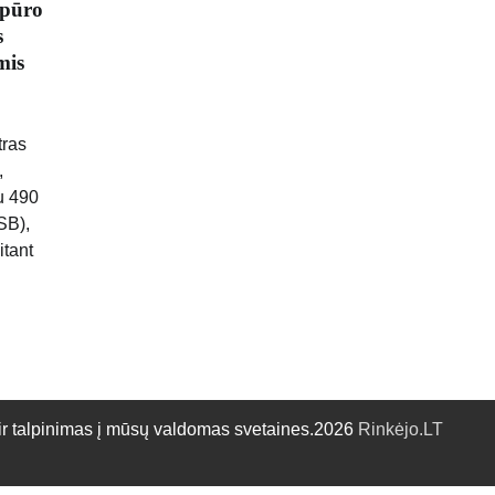
apūro
s
mis
tras
,
u 490
SB),
itant
talpinimas į mūsų valdomas svetaines.2026
Rinkėjo.LT