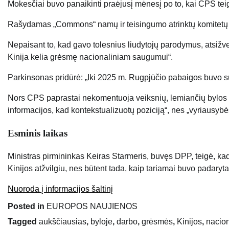
Mokesčiai buvo panaikinti praėjusį mėnesį po to, kai CPS teig
Rašydamas „Commons“ namų ir teisingumo atrinktų komitetų 
Nepaisant to, kad gavo tolesnius liudytojų parodymus, atsižve
Kinija kelia grėsmę nacionaliniam saugumui“.
Parkinsonas pridūrė: „Iki 2025 m. Rugpjūčio pabaigos buvo su
Nors CPS paprastai nekomentuoja veiksnių, lemiančių bylos žl
informacijos, kad kontekstualizuotų poziciją“, nes „vyriausybė
Esminis laikas
Ministras pirmininkas Keiras Starmeris, buvęs DPP, teigė, kad 
Kinijos atžvilgiu, nes būtent tada, kaip tariamai buvo padaryta
Nuoroda į informacijos šaltinį
Posted in
EUROPOS NAUJIENOS
Tagged
aukščiausias
,
byloje
,
darbo
,
grėsmės
,
Kinijos
,
nacion