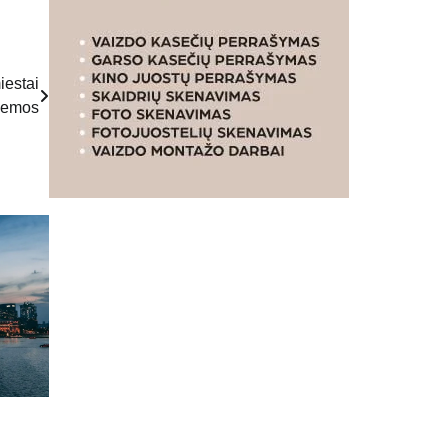
iestai
blemos