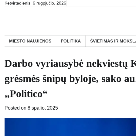
Skip
Ketvirtadienis, 6 rugpjūčio, 2026
to
content
MIESTO NAUJIENOS
POLITIKA
ŠVIETIMAS IR MOKSL
Darbo vyriausybė nekviestų K
grėsmės šnipų byloje, sako a
„Politico“
Posted on
8 spalio, 2025