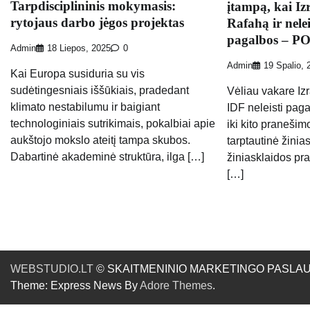
Tarpdisciplininis mokymasis:
įtampą, kai I
rytojaus darbo jėgos projektas
Rafahą ir nelei
pagalbos – 
Admin
18 Liepos, 2025
0
Admin
19 Spalio, 
Kai Europa susiduria su vis
sudėtingesniais iššūkiais, pradedant
Vėliau vakare Iz
klimato nestabilumu ir baigiant
IDF neleisti paga
technologiniais sutrikimais, pokalbiai apie
iki kito pranešim
aukštojo mokslo ateitį tampa skubos.
tarptautinė žinia
Dabartinė akademinė struktūra, ilga […]
žiniasklaidos pr
[…]
WEBSTUDIO.LT
© SKAITMENINIO MARKETINGO PASLAUGOS. SE
Theme: Express News By
Adore Themes
.