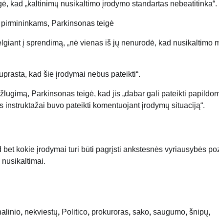
ė, kad „kaltinimų nusikaltimo įrodymo standartas nebeatitinka“.
pirmininkams, Parkinsonas teigė
lgiant į sprendimą, „nė vienas iš jų nenurodė, kad nusikaltimo 
prasta, kad šie įrodymai nebus pateikti“.
ugimą, Parkinsonas teigė, kad jis „dabar gali pateikti papildo
s instruktažai buvo pateikti komentuojant įrodymų situaciją“.
bet kokie įrodymai turi būti pagrįsti ankstesnės vyriausybės poz
 nusikaltimai.
alinio
,
nekviestų
,
Politico
,
prokuroras
,
sako
,
saugumo
,
šnipų
,