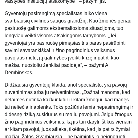
valstybės institucijų atsakomybė“, – pažymi jis.
Gyventojų pasirengimą specialistas laiko viena
svarbiausių civilinės saugos grandžių. Kuo žmonės geriau
pasiruošę galimoms ekstremaliosioms situacijoms, tuo
lengviau veikti visoms atsakingoms tarnyboms. „Jei
gyventojai yra pasiruošę pirmąsias tris paras pasirūpinti
savimi savarankiškai ir žino pagrindinius veiksmus
pavojaus metu, jų galimybės įveikti krizę ir patirti kuo
mažiau nuostolių ženkliai padidėja“, – pažymi A.
Dembinskas.
Didžiausia gyventojų klaida, anot specialisto, yra pavojų
nuvertinimas arba jų neįvertinimas. „Dažnai manoma, kad
nelaimės nutinka kažkur kitur ir kitam žmogui, kad manęs
tai neliečia ir aplenks. Toks požiūris lemia nepasirengimą ir
didesnę riziką susidūrus su realiu pavojumi. Jeigu žmogus
žino pagrindinius veiksmus, ką jis turi daryti ištikus vienam
ar kitam pavojui, juos atlieka, tikėtina, kad jis patirs žymiai
mažiau žalos. Svarbiausia – ne baimintis, o neignoruoti,