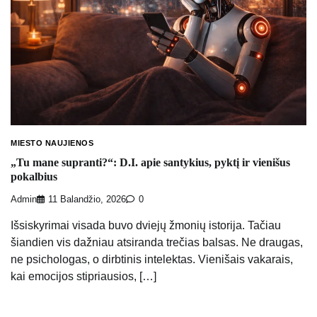
MIESTO NAUJIENOS
„Tu mane supranti?“: D.I. apie santykius, pyktį ir vienišus
pokalbius
Admin
11 Balandžio, 2026
0
Išsiskyrimai visada buvo dviejų žmonių istorija. Tačiau
šiandien vis dažniau atsiranda trečias balsas. Ne draugas,
ne psichologas, o dirbtinis intelektas. Vienišais vakarais,
kai emocijos stipriausios, […]