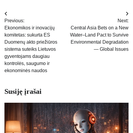
Navigacija
Previous:
Next:
tarp
Ekonomikos ir inovacijų
Central Asia Bets on a New
komitetas: sukurta ES
Water–Land Pact to Survive
įrašų
Duomenų akto priežiūros
Environmental Degradation
sistema suteiks Lietuvos
— Global Issues
gyventojams daugiau
kontrolės, saugumo ir
ekonominės naudos
Susiję įrašai