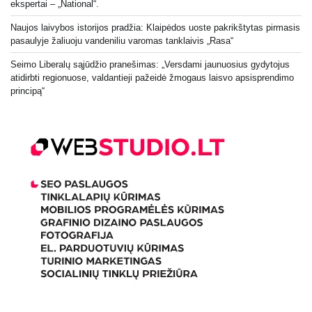
ekspertai – „National“.
Naujos laivybos istorijos pradžia: Klaipėdos uoste pakrikštytas pirmasis
pasaulyje žaliuoju vandeniliu varomas tanklaivis „Rasa“
Seimo Liberalų sąjūdžio pranešimas: „Versdami jaunuosius gydytojus
atidirbti regionuose, valdantieji pažeidė žmogaus laisvo apsisprendimo
principą“