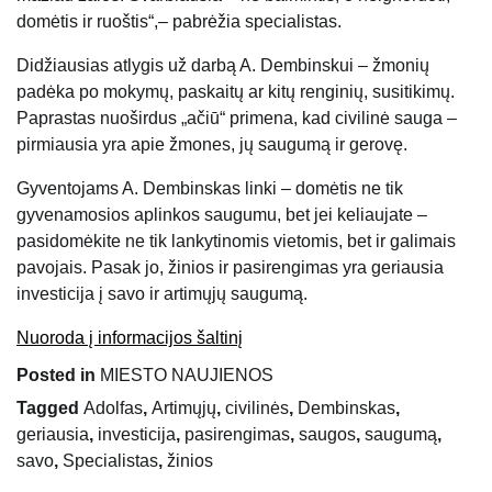
domėtis ir ruoštis“,– pabrėžia specialistas.
Didžiausias atlygis už darbą A. Dembinskui – žmonių
padėka po mokymų, paskaitų ar kitų renginių, susitikimų.
Paprastas nuoširdus „ačiū“ primena, kad civilinė sauga –
pirmiausia yra apie žmones, jų saugumą ir gerovę.
Gyventojams A. Dembinskas linki – domėtis ne tik
gyvenamosios aplinkos saugumu, bet jei keliaujate –
pasidomėkite ne tik lankytinomis vietomis, bet ir galimais
pavojais. Pasak jo, žinios ir pasirengimas yra geriausia
investicija į savo ir artimųjų saugumą.
Nuoroda į informacijos šaltinį
Posted in
MIESTO NAUJIENOS
Tagged
Adolfas
,
Artimųjų
,
civilinės
,
Dembinskas
,
geriausia
,
investicija
,
pasirengimas
,
saugos
,
saugumą
,
savo
,
Specialistas
,
žinios