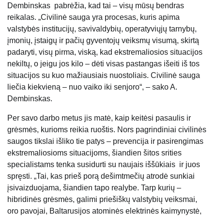
Dembinskas pabrėžia, kad tai – visų mūsų bendras
reikalas. „Civilinė sauga yra procesas, kuris apima
valstybės institucijų, savivaldybių, operatyviųjų tarnybų,
įmonių, įstaigų ir pačių gyventojų veiksmų visumą, skirtą
padaryti, visų pirma, viską, kad ekstremaliosios situacijos
nekiltų, o jeigu jos kilo – dėti visas pastangas išeiti iš tos
situacijos su kuo mažiausiais nuostoliais. Civilinė sauga
liečia kiekvieną – nuo vaiko iki senjoro“, – sako A.
Dembinskas.
Per savo darbo metus jis matė, kaip keitėsi pasaulis ir
grėsmės, kurioms reikia ruoštis. Nors pagrindiniai civilinės
saugos tikslai išliko tie patys – prevencija ir pasirengimas
ekstremaliosioms situacijoms, šiandien šitos srities
specialistams tenka susidurti su naujais iššūkiais ir juos
spręsti. „Tai, kas prieš porą dešimtmečių atrodė sunkiai
įsivaizduojama, šiandien tapo realybe. Tarp kurių –
hibridinės grėsmės, galimi priešiškų valstybių veiksmai,
oro pavojai, Baltarusijos atominės elektrinės kaimynystė,