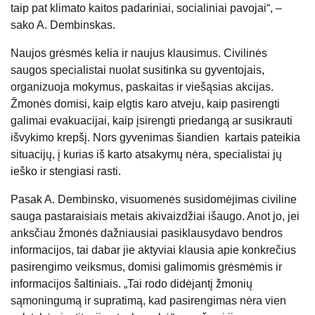
taip pat klimato kaitos padariniai, socialiniai pavojai“, –
sako A. Dembinskas.
Naujos grėsmės kelia ir naujus klausimus. Civilinės
saugos specialistai nuolat susitinka su gyventojais,
organizuoja mokymus, paskaitas ir viešąsias akcijas.
Žmonės domisi, kaip elgtis karo atveju, kaip pasirengti
galimai evakuacijai, kaip įsirengti priedangą ar susikrauti
išvykimo krepšį. Nors gyvenimas šiandien kartais pateikia
situacijų, į kurias iš karto atsakymų nėra, specialistai jų
ieško ir stengiasi rasti.
Pasak A. Dembinsko, visuomenės susidomėjimas civiline
sauga pastaraisiais metais akivaizdžiai išaugo. Anot jo, jei
anksčiau žmonės dažniausiai pasiklausydavo bendros
informacijos, tai dabar jie aktyviai klausia apie konkrečius
pasirengimo veiksmus, domisi galimomis grėsmėmis ir
informacijos šaltiniais. „Tai rodo didėjantį žmonių
sąmoningumą ir supratimą, kad pasirengimas nėra vien