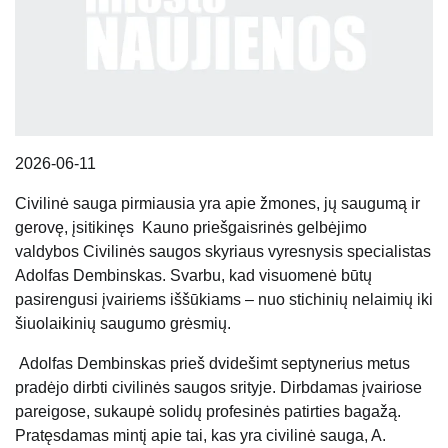
2026-06-11
Civilinė sauga pirmiausia yra apie žmones, jų saugumą ir
gerovę, įsitikinęs Kauno priešgaisrinės gelbėjimo
valdybos Civilinės saugos skyriaus vyresnysis specialistas
Adolfas Dembinskas. Svarbu, kad visuomenė būtų
pasirengusi įvairiems iššūkiams – nuo stichinių nelaimių iki
šiuolaikinių saugumo grėsmių.
Adolfas Dembinskas prieš dvidešimt septynerius metus
pradėjo dirbti civilinės saugos srityje. Dirbdamas įvairiose
pareigose, sukaupė solidų profesinės patirties bagažą.
Pratęsdamas mintį apie tai, kas yra civilinė sauga, A.