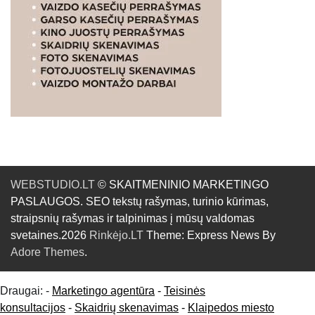
WEBSTUDIO.LT
© SKAITMENINIO MARKETINGO
PASLAUGOS. SEO tekstų rašymas, turinio kūrimas,
straipsnių rašymas ir talpinimas į mūsų valdomas
svetaines.2026
Rinkėjo.LT
Theme: Express News By
Adore Themes
.
Draugai: -
Marketingo agentūra
-
Teisinės
konsultacijos
-
Skaidrių skenavimas
-
Klaipedos miesto