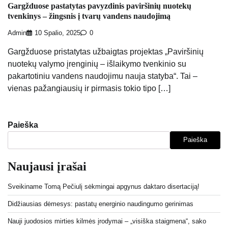
Gargžduose pastatytas pavyzdinis paviršinių nuotekų
tvenkinys – žingsnis į tvarų vandens naudojimą
Admin
10 Spalio, 2025
0
Gargžduose pristatytas užbaigtas projektas „Paviršinių
nuotekų valymo įrenginių – išlaikymo tvenkinio su
pakartotiniu vandens naudojimu nauja statyba“. Tai –
vienas pažangiausių ir pirmasis tokio tipo […]
Paieška
Paieška
Naujausi įrašai
Sveikiname Tomą Pečiulį sėkmingai apgynus daktaro disertaciją!
Didžiausias dėmesys: pastatų energinio naudingumo gerinimas
Nauji juodosios mirties kilmės įrodymai – „visiška staigmena“, sako