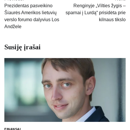
tarp
Prezidentas pasveikino
Renginyje „Vilties žygis –
Šiaurės Amerikos lietuvių
sparnai į Lurdą“ prisidėta prie
įrašų
verslo forumo dalyvius Los
kilnaus tikslo
Andžele
Susiję įrašai
FINANSAI