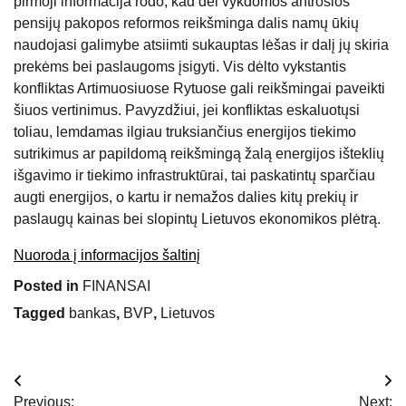
pirmoji informacija rodo, kad dėl vykdomos antrosios
pensijų pakopos reformos reikšminga dalis namų ūkių
naudojasi galimybe atsiimti sukauptas lėšas ir dalį jų skiria
prekėms bei paslaugoms įsigyti. Vis dėlto vykstantis
konfliktas Artimuosiuose Rytuose gali reikšmingai paveikti
šiuos vertinimus. Pavyzdžiui, jei konfliktas eskaluotųsi
toliau, lemdamas ilgiau truksiančius energijos tiekimo
sutrikimus ar papildomą reikšmingą žalą energijos išteklių
išgavimo ir tiekimo infrastruktūrai, tai paskatintų sparčiau
augti energijos, o kartu ir nemažos dalies kitų prekių ir
paslaugų kainas bei slopintų Lietuvos ekonomikos plėtrą.
Nuoroda į informacijos šaltinį
Posted in
FINANSAI
Tagged
bankas
,
BVP
,
Lietuvos
Navigacija
Previous:
Next: