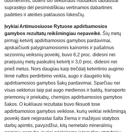
duomenimis, būtent šio sektoriaus nuotaikos labiausiai
suprastėjo dėl pesimistiškiau vertinamos dabartinės
padėties ir ateities paklausos lūkesčių.
Įvykiai Artimuosiuose Rytuose apdirbamosios
gamybos rezultatų reikšmingiau nepaveikė.
Šių metų
pirmąjį ketvirtį apdirbamosios gamybos pardavimai,
apskaičiuoti palyginamosiomis kainomis ir pašalinus
sezoninių veiksnių poveikį, buvo 6,2 proc. didesni nei
praėjusių metų paskutinį ketvirtį ir 3,0 proc. didesni nei
prieš metus. Nors daugiau kaip trečdalį ketvirtinio augimo
lėmė naftos perdirbimo veikla, augo ir daugelio kitų
apdirbamosios gamybos šakų pardavimai. Sparčiau nei
visas sektorius taip pat augo medienos ir baldų, transporto
priemonių ir priekabų, chemijos apdirbamosios gamybos
šakos. O kukliausi rezultatai buvo fiksuoti tose
apdirbamosios gamybos veiklose, kurių veiklai reikšmingą
poveikį darė neįprastai šalta žiema ir mažėjusi statybos
darbų apimtis, pavyzdžiui, kitų nemetalo mineralinių