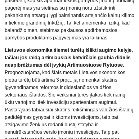
pastebėti, kad šis apdirbamosios gamybos įmonių nuotaikų
pagerėjimas yra sietinas su įmonių noru užsitikrinti
pakankamą atsargų lygį baiminantis artėjančio kainų kilimo
ir tiekimo grandinių trikdžių. Tai kelia nemenka riziką, kad
balandžio mėn. stebimas paklausos apdirbamosios
gamybos produktams pagyvėjimas yra laikinas.
Lietuvos ekonomika šiemet turėtų išlikti augimo kelyje,
tačiau jos raidą artimiausiais ketvirčiais gaubia didelis
neapibrėžtumas dėl įvykių Artimuosiuose Rytuose.
Prognozuojama, kad šiais metais Lietuvos ekonomikos
plėtra turėtų būti artima 3 proc., ją nemenkai skatins
įgyvendinamos reformos ir didėsiančios valdžios
sektoriaus išlaidos. Šie veiksniai turės įtakos tiek namų
ūkių vartojimo, tiek investicijų spartesniam augimui.
Pastarąsias labiausiai skatins reikšmingas valdžios išlaidų
padidėjimas gynybai ir kitoms investicijoms, taip pat
atsigavimo ženklus rodanti būstų statyba ir
nenutrūkstančios verslo įmonių investicijos. Taip pat