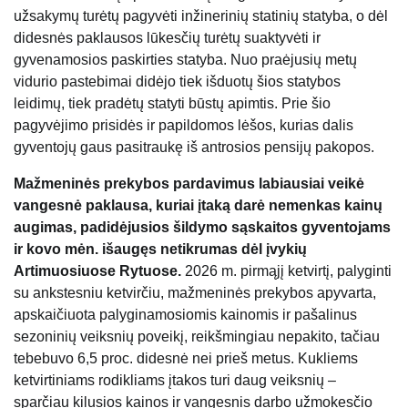
užsakymų turėtų pagyvėti inžinerinių statinių statyba, o dėl
didesnės paklausos lūkesčių turėtų suaktyvėti ir
gyvenamosios paskirties statyba. Nuo praėjusių metų
vidurio pastebimai didėjo tiek išduotų šios statybos
leidimų, tiek pradėtų statyti būstų apimtis. Prie šio
pagyvėjimo prisidės ir papildomos lėšos, kurias dalis
gyventojų gaus pasitraukę iš antrosios pensijų pakopos.
Mažmeninės prekybos pardavimus labiausiai veikė
vangesnė paklausa, kuriai įtaką darė nemenkas kainų
augimas, padidėjusios šildymo sąskaitos gyventojams
ir kovo mėn. išaugęs netikrumas dėl įvykių
Artimuosiuose Rytuose.
2026 m. pirmąjį ketvirtį, palyginti
su ankstesniu ketvirčiu, mažmeninės prekybos apyvarta,
apskaičiuota palyginamosiomis kainomis ir pašalinus
sezoninių veiksnių poveikį, reikšmingiau nepakito, tačiau
tebebuvo 6,5 proc. didesnė nei prieš metus. Kukliems
ketvirtiniams rodikliams įtakos turi daug veiksnių –
sparčiau kilusios kainos ir vangesnis darbo užmokesčio