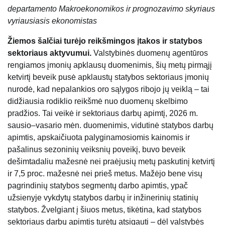
departamento Makroekonomikos ir prognozavimo skyriaus
vyriausiasis ekonomistas
Žiemos šalčiai turėjo reikšmingos įtakos ir statybos
sektoriaus aktyvumui.
Valstybinės duomenų agentūros
rengiamos įmonių apklausų duomenimis, šių metų pirmąjį
ketvirtį beveik pusė apklaustų statybos sektoriaus įmonių
nurodė, kad nepalankios oro sąlygos ribojo jų veiklą – tai
didžiausia rodiklio reikšmė nuo duomenų skelbimo
pradžios. Tai veikė ir sektoriaus darbų apimtį, 2026 m.
sausio–vasario mėn. duomenimis, vidutinė statybos darbų
apimtis, apskaičiuota palyginamosiomis kainomis ir
pašalinus sezoninių veiksnių poveikį, buvo beveik
dešimtadaliu mažesnė nei praėjusių metų paskutinį ketvirtį
ir 7,5 proc. mažesnė nei prieš metus. Mažėjo bene visų
pagrindinių statybos segmentų darbo apimtis, ypač
užsienyje vykdytų statybos darbų ir inžinerinių statinių
statybos. Žvelgiant į šiuos metus, tikėtina, kad statybos
sektoriaus darbų apimtis turėtų atsigauti – dėl valstybės