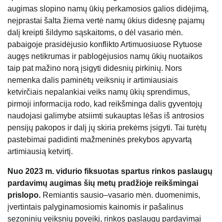
augimas slopino namų ūkių perkamosios galios didėjimą,
neįprastai šalta žiema vertė namų ūkius didesnę pajamų
dalį kreipti šildymo sąskaitoms, o dėl vasario mėn.
pabaigoje prasidėjusio konflikto Artimuosiuose Rytuose
augęs netikrumas ir pablogėjusios namų ūkių nuotaikos
taip pat mažino norą įsigyti didesnių pirkinių. Nors
nemenka dalis paminėtų veiksnių ir artimiausiais
ketvirčiais nepalankiai veiks namų ūkių sprendimus,
pirmoji informacija rodo, kad reikšminga dalis gyventojų
naudojasi galimybe atsiimti sukauptas lėšas iš antrosios
pensijų pakopos ir dalį jų skiria prekėms įsigyti. Tai turėtų
pastebimai padidinti mažmeninės prekybos apyvartą
artimiausią ketvirtį.
Nuo 2023 m. vidurio fiksuotas spartus rinkos paslaugų
pardavimų augimas šių metų pradžioje reikšmingai
prislopo.
Remiantis sausio–vasario mėn. duomenimis,
įvertintais palyginamosiomis kainomis ir pašalinus
sezoninių veiksnių poveikį, rinkos paslaugų pardavimai