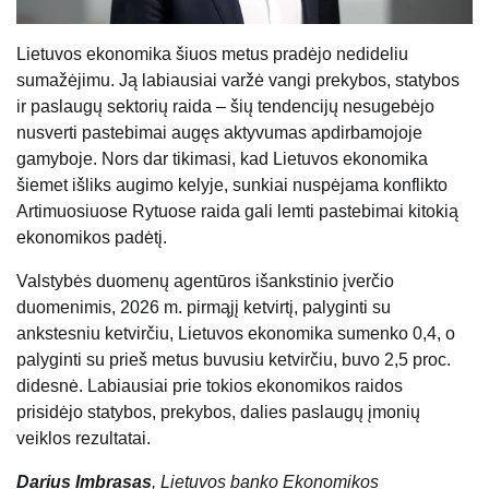
Lietuvos ekonomika šiuos metus pradėjo nedideliu
sumažėjimu. Ją labiausiai varžė vangi prekybos, statybos
ir paslaugų sektorių raida – šių tendencijų nesugebėjo
nusverti pastebimai augęs aktyvumas apdirbamojoje
gamyboje. Nors dar tikimasi, kad Lietuvos ekonomika
šiemet išliks augimo kelyje, sunkiai nuspėjama konflikto
Artimuosiuose Rytuose raida gali lemti pastebimai kitokią
ekonomikos padėtį.
Valstybės duomenų agentūros išankstinio įverčio
duomenimis, 2026 m. pirmąjį ketvirtį, palyginti su
ankstesniu ketvirčiu, Lietuvos ekonomika sumenko 0,4, o
palyginti su prieš metus buvusiu ketvirčiu, buvo 2,5 proc.
didesnė. Labiausiai prie tokios ekonomikos raidos
prisidėjo statybos, prekybos, dalies paslaugų įmonių
veiklos rezultatai.
Darius Imbrasas
, Lietuvos banko Ekonomikos