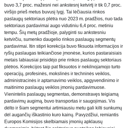
buvo 3,7 proc. mažesni nei ankstesnį ketvirtį ir tik 0,7 proc.
viršijo prieš metus buvusį lygį. Tai lėčiausia rinkos
paslaugų sektoriaus plėtra nuo 2023 m. pradžios, nuo tada
sektoriaus pardavimai augo vidutiniu 6,4 proc. metiniu
tempu. Šių metų pradžioje, palyginti su ankstesniu
ketvirčiu, sumenko daugelio rinkos paslaugų segmentų
pardavimai. Itin stipri korekcija buvo fiksuota informacijos ir
ryšių paslaugas teikiančiose įmonėse, kurios pastaraisiais
metais labiausiai prisidėjo prie rinkos paslaugų sektoriaus
plėtros. Korekcijos taip pat fiksuotos ir nekilnojamojo turto
operacijų, profesinės, mokslinės ir techninės veiklos,
administracinės ir aptarnavimo veiklos, apgyvendinimo ir
maitinimo paslaugų veiklos įmonių pardavimuose.
Vienintelis paslaugų segmentas, demonstravęs teigiamą
pardavimų augimą, buvo transportas ir saugojimas. Vis
dėlto ir šiam segmentui artimiausiu metu gali kilti sunkumų
dėl augančių iškastinio kuro kainų. Pavyzdžiui, remiantis
Europos Komisijos skelbiamais įmonių apklausų