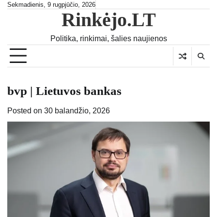
Skip
Sekmadienis, 9 rugpjūčio, 2026
Rinkėjo.LT
to
content
Politika, rinkimai, šalies naujienos
bvp | Lietuvos bankas
Posted on
30 balandžio, 2026