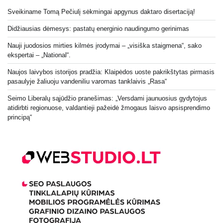
Sveikiname Tomą Pečiulį sėkmingai apgynus daktaro disertaciją!
Didžiausias dėmesys: pastatų energinio naudingumo gerinimas
Nauji juodosios mirties kilmės įrodymai – „visiška staigmena“, sako
ekspertai – „National“.
Naujos laivybos istorijos pradžia: Klaipėdos uoste pakrikštytas pirmasis
pasaulyje žaliuoju vandeniliu varomas tanklaivis „Rasa“
Seimo Liberalų sąjūdžio pranešimas: „Versdami jaunuosius gydytojus
atidirbti regionuose, valdantieji pažeidė žmogaus laisvo apsisprendimo
principą“