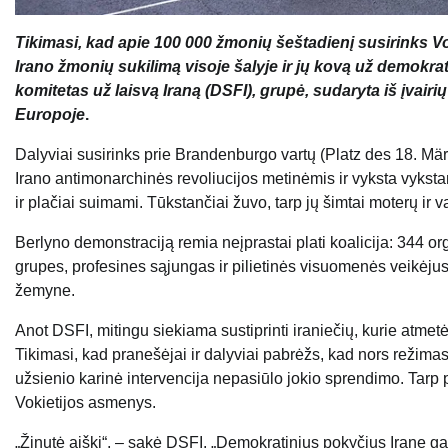
Tikimasi, kad apie 100 000 žmonių šeštadienį susirinks Vo
Irano žmonių sukilimą visoje šalyje ir jų kovą už demokra
komitetas už laisvą Iraną (DSFI), grupė, sudaryta iš įvairių
Europoje
.
Dalyviai susirinks prie Brandenburgo vartų (Platz des 18. Mä
Irano antimonarchinės revoliucijos metinėmis ir vyksta vykstant
ir plačiai suimami. Tūkstančiai žuvo, tarp jų šimtai moterų ir v
Berlyno demonstraciją remia neįprastai plati koalicija: 344 org
grupes, profesines sąjungas ir pilietinės visuomenės veikėjus 
žemyne.
Anot DSFI, mitingu siekiama sustiprinti iraniečių, kurie atmetė
Tikimasi, kad pranešėjai ir dalyviai pabrėžs, kad nors režima
užsienio karinė intervencija nepasiūlo jokio sprendimo. Tarp 
Vokietijos asmenys.
„Žinutė aiški“, – sakė DSFI. „Demokratinius pokyčius Irane gal