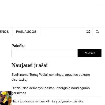
IENOS
PASLAUGOS
Paieška
Paieška
Naujausi įrašai
Sveikiname Tomą Pečiulį sėkmingai apgynus daktaro
disertaciją!
Didžiausias dėmesys: pastatų energinio naudingumo
gerinimas
Nauji juodosios mirties kilmės įrodymai – „visiška