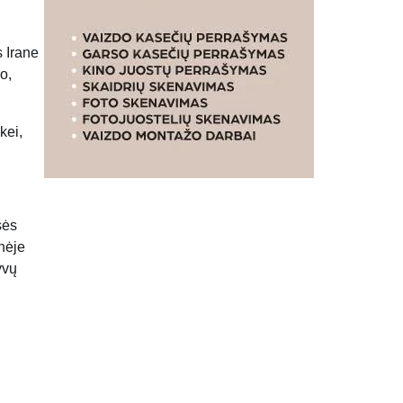
s Irane
o,
kei,
sės
inėje
yvų