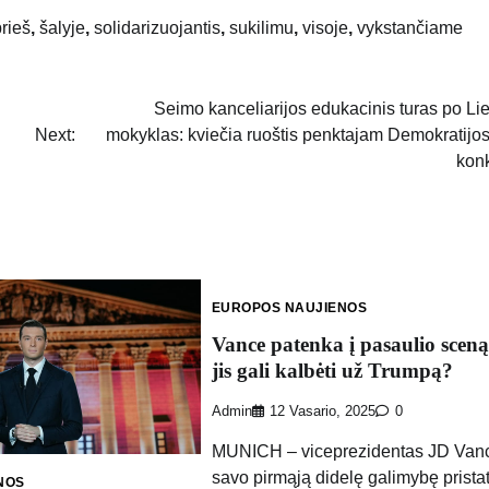
rieš
,
šalyje
,
solidarizuojantis
,
sukilimu
,
visoje
,
vykstančiame
Seimo kanceliarijos edukacinis turas po Li
Next:
mokyklas: kviečia ruoštis penktajam Demokratijos
kon
EUROPOS NAUJIENOS
Vance patenka į pasaulio sceną
jis gali kalbėti už Trumpą?
Admin
12 Vasario, 2025
0
MUNICH – viceprezidentas JD Vance
savo pirmąją didelę galimybę pristat
NOS