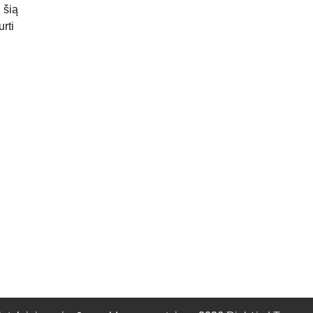
 šią
rti