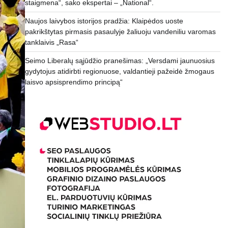
staigmena“, sako ekspertai – „National“.
Naujos laivybos istorijos pradžia: Klaipėdos uoste
pakrikštytas pirmasis pasaulyje žaliuoju vandeniliu varomas
tanklaivis „Rasa“
Seimo Liberalų sąjūdžio pranešimas: „Versdami jaunuosius
gydytojus atidirbti regionuose, valdantieji pažeidė žmogaus
laisvo apsisprendimo principą“