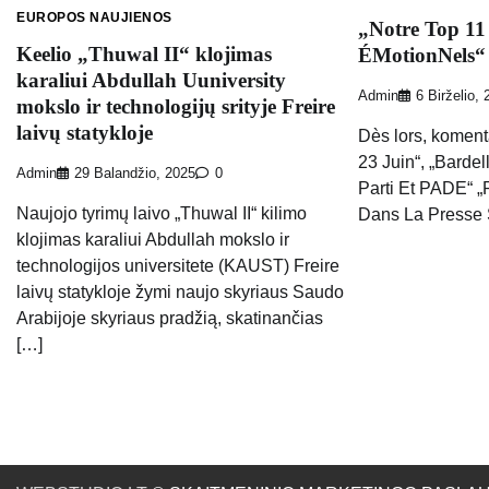
EUROPOS NAUJIENOS
„Notre Top 11
Keelio „Thuwal II“ klojimas
ÉMotionNels“ 
karaliui Abdullah Uuniversity
Admin
6 Birželio,
mokslo ir technologijų srityje Freire
laivų statykloje
Dès lors, koment
23 Juin“, „Bardel
Admin
29 Balandžio, 2025
0
Parti Et PADE“ 
Naujojo tyrimų laivo „Thuwal II“ kilimo
Dans La Presse 
klojimas karaliui Abdullah mokslo ir
technologijos universitete (KAUST) Freire
laivų statykloje žymi naujo skyriaus Saudo
Arabijoje skyriaus pradžią, skatinančias
[…]