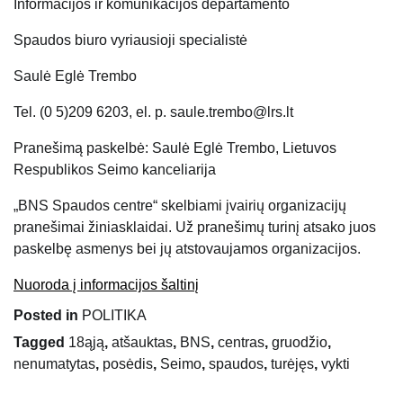
Informacijos ir komunikacijos departamento
Spaudos biuro vyriausioji specialistė
Saulė Eglė Trembo
Tel. (0 5)209 6203, el. p. saule.trembo@lrs.lt
Pranešimą paskelbė: Saulė Eglė Trembo, Lietuvos
Respublikos Seimo kanceliarija
„BNS Spaudos centre“ skelbiami įvairių organizacijų
pranešimai žiniasklaidai. Už pranešimų turinį atsako juos
paskelbę asmenys bei jų atstovaujamos organizacijos.
Nuoroda į informacijos šaltinį
Posted in
POLITIKA
Tagged
18ąją
,
atšauktas
,
BNS
,
centras
,
gruodžio
,
nenumatytas
,
posėdis
,
Seimo
,
spaudos
,
turėjęs
,
vykti