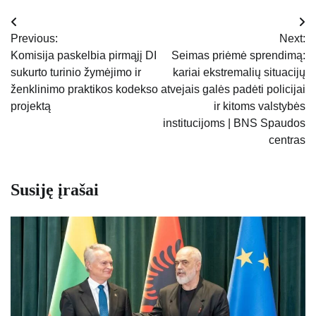
Navigacija
Previous:
Next:
tarp
Komisija paskelbia pirmąjį DI
Seimas priėmė sprendimą:
sukurto turinio žymėjimo ir
kariai ekstremalių situacijų
įrašų
ženklinimo praktikos kodekso
atvejais galės padėti policijai
projektą
ir kitoms valstybės
institucijoms | BNS Spaudos
centras
Susiję įrašai