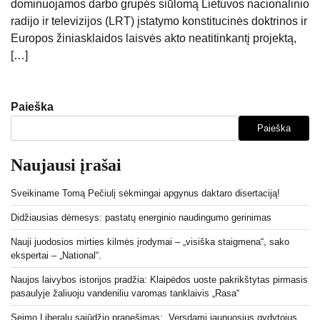
dominuojamos darbo grupės siūlomą Lietuvos nacionalinio
radijo ir televizijos (LRT) įstatymo konstitucinės doktrinos ir
Europos žiniasklaidos laisvės akto neatitinkantį projektą,
[…]
Paieška
Paieška
Naujausi įrašai
Sveikiname Tomą Pečiulį sėkmingai apgynus daktaro disertaciją!
Didžiausias dėmesys: pastatų energinio naudingumo gerinimas
Nauji juodosios mirties kilmės įrodymai – „visiška staigmena“, sako
ekspertai – „National“.
Naujos laivybos istorijos pradžia: Klaipėdos uoste pakrikštytas pirmasis
pasaulyje žaliuoju vandeniliu varomas tanklaivis „Rasa“
Seimo Liberalų sąjūdžio pranešimas: „Versdami jaunuosius gydytojus