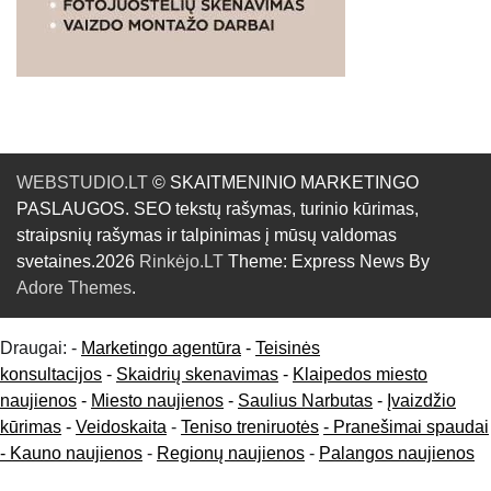
WEBSTUDIO.LT
© SKAITMENINIO MARKETINGO
PASLAUGOS. SEO tekstų rašymas, turinio kūrimas,
straipsnių rašymas ir talpinimas į mūsų valdomas
svetaines.2026
Rinkėjo.LT
Theme: Express News By
Adore Themes
.
Draugai: -
Marketingo agentūra
-
Teisinės
konsultacijos
-
Skaidrių skenavimas
-
Klaipedos miesto
naujienos
-
Miesto naujienos
-
Saulius Narbutas
-
Įvaizdžio
kūrimas
-
Veidoskaita
-
Teniso treniruotės
- Pranešimai spaudai
-
Kauno naujienos
-
Regionų naujienos
-
Palangos naujienos